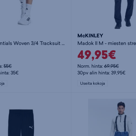
McKINLEY
Train Essentials Woven 3/4 Tracksuit Bottoms - stretch-housut
Madok II M - miesten str
49,95€
a:
55€
Norm. hinta:
69,95€
inta: 35€
30pv alin hinta: 39,95€
oja
Useita kokoja