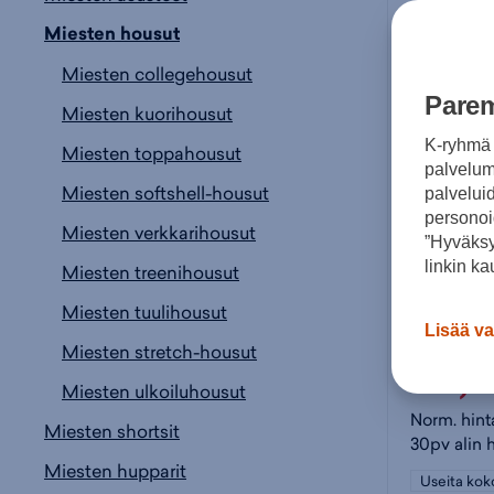
Miesten housut
Miesten collegehousut
Parem
Miesten kuorihousut
K-ryhmä 
Miesten toppahousut
palvelumm
Miesten softshell-housut
palvelui
personoi
Miesten verkkarihousut
”Hyväksy
linkin ka
Miesten treenihousut
Puma
Miesten tuulihousut
Lisää va
Miesten stretch-housut
29,
Miesten ulkoiluhousut
Norm. hint
Miesten shortsit
30pv alin 
Miesten hupparit
Useita kok