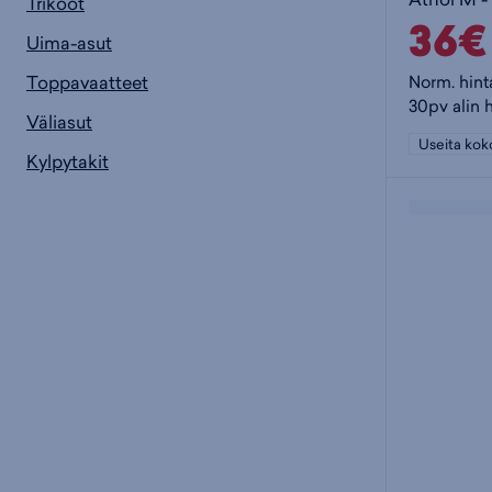
Trikoot
36€
Uima-asut
Toppavaatteet
Norm. hint
30pv alin 
Väliasut
Useita kok
Kylpytakit