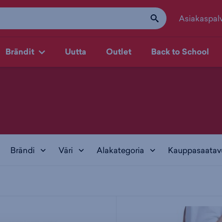
Asiakaspal
Brändit
Uutta
Outlet
Back to School
Brändi
Väri
Alakategoria
Kauppasaatav