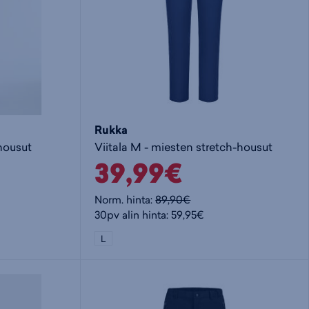
Rukka
housut
Viitala M - miesten stretch-housut
39,99€
Norm. hinta:
89,90€
30pv alin hinta: 59,95€
L