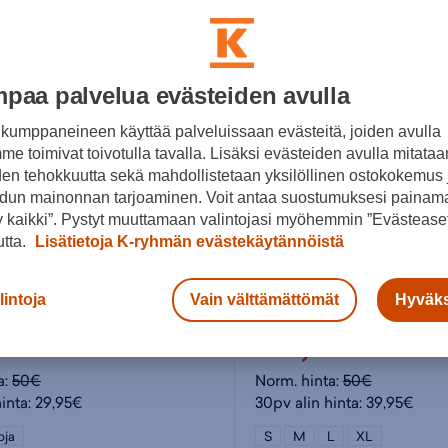
paa palvelua evästeiden avulla
kumppaneineen käyttää palveluissaan evästeitä, joiden avulla
e toimivat toivotulla tavalla. Lisäksi evästeiden avulla mitataa
den tehokkuutta sekä mahdollistetaan yksilöllinen ostokokemus 
dun mainonnan tarjoaminen. Voit antaa suostumuksesi painama
 kaikki”. Pystyt muuttamaan valintojasi myöhemmin ”Evästeaset
utta.
Lisätietoja K-ryhmän evästekäytännöistä
adidas
lintoja
Vain välttämättömät
Hyväks
Puma Sweatpants FL M - miesten collegehousut
95€
39,95€
a:
50€
Norm. hinta:
50€
hinta: 29,95€
30pv alin hinta: 39,95€
oja
S
M
L
XL