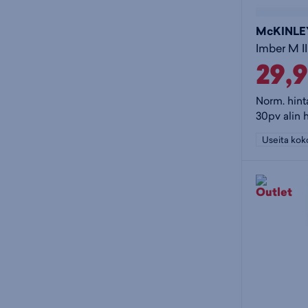
McKINLE
Imber M II
29,
Norm. hint
30pv alin 
Useita kok