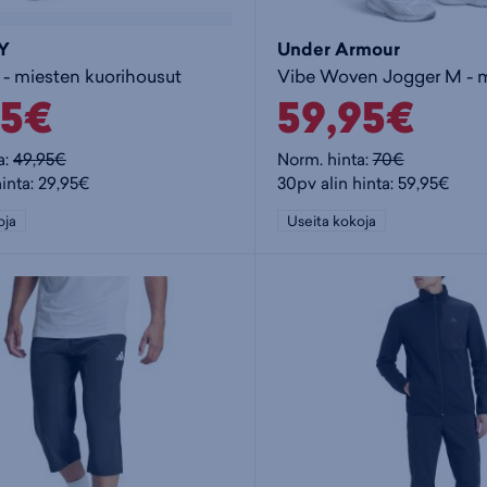
Y
Under Armour
 - miesten kuorihousut
95€
59,95€
a:
49,95€
Norm. hinta:
70€
hinta: 29,95€
30pv alin hinta: 59,95€
oja
Useita kokoja