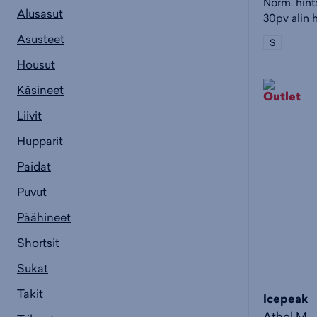
Norm. hint
Alusasut
30pv alin h
Asusteet
S
Housut
Käsineet
Liivit
Hupparit
Paidat
Puvut
Päähineet
Shortsit
Sukat
Takit
Icepeak
Athol M -