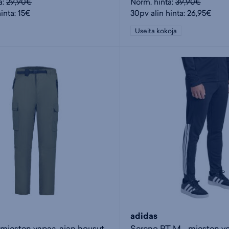
a:
29,90€
Norm. hinta:
39,90€
inta: 15€
30pv alin hinta: 26,95€
Useita kokoja
adidas
 miesten vapaa-ajan housut
Sereno PT M - miesten ve