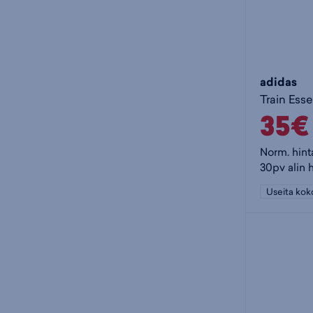
adidas
35€
Norm. hint
30pv alin h
Useita kok