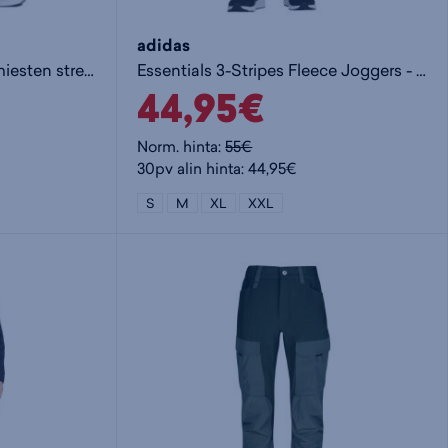
adidas
Vibe Woven Jogger M - miesten stretch-housut
Essentials 3-Stripes Fleece Joggers - miesten collegehousut
44,95€
Norm. hinta:
55€
30pv alin hinta: 44,95€
S
M
XL
XXL