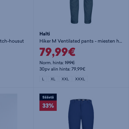
Halti
etch-housut
Hiker M Ventilated pants - miesten hybridihousut
79,99€
Norm. hinta:
199€
30pv alin hinta: 79,99€
L
XL
XXL
XXXL
Säästä
33%