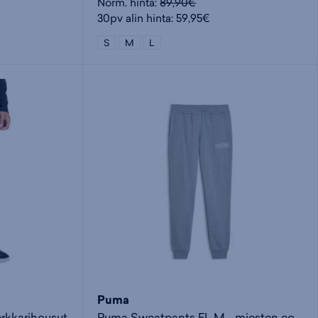
Norm. hinta:
89,90€
30pv alin hinta: 59,95€
S
M
L
Puma
rkkarihousut
Puma Sweatpants FL M - miesten collegehousut