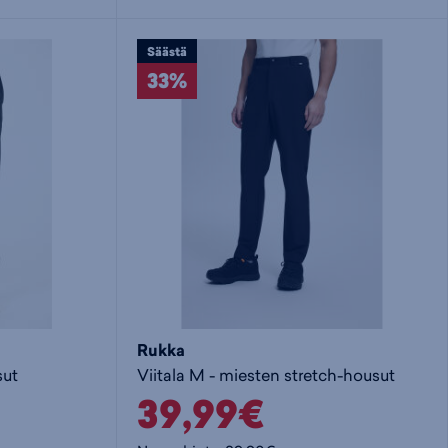
i
s
s
Säästä
33%
i
a
ä
n
:
:
Rukka
sut
Viitala M - miesten stretch-housut
39,99€