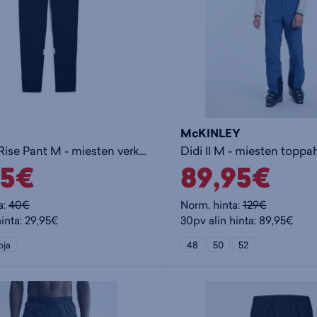
McKINLEY
IndividualRise Pant M - miesten verkkarihousut
Didi II M - miesten toppa
95€
89,95€
a:
40€
Norm. hinta:
129€
hinta: 29,95€
30pv alin hinta: 89,95€
oja
48
50
52