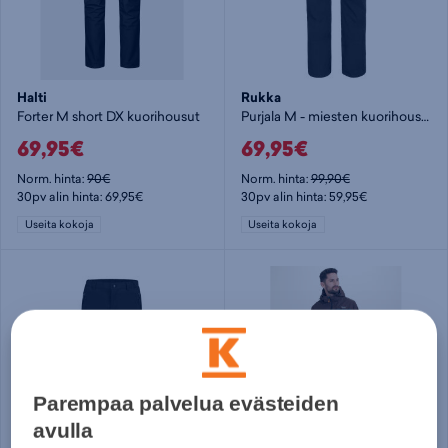
Halti
Rukka
Forter M short DX kuorihousut
Purjala M - miesten kuorihousut
69,95€
69,95€
Norm. hinta:
90€
Norm. hinta:
99,90€
30pv alin hinta: 69,95€
30pv alin hinta: 59,95€
Useita kokoja
Useita kokoja
Parempaa palvelua evästeiden
avulla