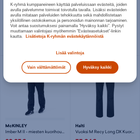
K-ryhmä kumppaneineen käyttää palveluissaan evästeitä, joiden
Rukka
Weather Report
avulla palvelumme toimivat toivotulla tavalla. Lisäksi evästeiden
Purjala M Short - miesten kuorihousut
Landon M Slim Fit Awg - miesten kuorihousut
avulla mitataan palveluiden tehokkuutta sekä mahdollistetaan
yksilöllinen ostokokemus ja personoidun mainonnan tarjoaminen.
69,95€
69,95€
Voit antaa suostumuksesi painamalla ”Hyväksy kaikki”. Pystyt
muuttamaan valintojasi myöhemmin ”Evästeasetukset”-linkin
Norm. hinta:
99,90€
Norm. hinta:
89,90€
kautta.
Lisätietoja K-ryhmän evästekäytännöistä
30pv alin hinta: 59,95€
30pv alin hinta: 69,95€
Useita kokoja
Useita kokoja
Lisää valintoja
Vain välttämättömät
Hyväksy kaikki
McKINLEY
Halti
Imber M II - miesten kuorihousut
Vuoksi M Recy Long DX Kuorihousut