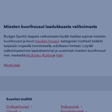
Miesten kuorihousut laadukkaasta valikoimasta
Budget Sportin laajasta valikoimasta löydät itsellesi sopivat miesten
kuorihousut ja muut
miesten housut
-kategorian tuotteet kaikkiin
tarpeisiin nopealla toimituksella, edulliseen hintaan. Löydät
valikoimastamme laadukkaimmat ja uusimmat miesten kuorihousut
mm. merkeiltä
McKinley
,
Rukka
ja
Halti
.
Tilaa miesten kuorihousut edullisesti Budget Sportilta
Näytä lisää
Tällä hetkellä miesten kuorihousut -tuoteryhmässä on 11 tuotetta.
Suosituin tuotteemme tässä ryhmässä on
McKINLEY Imber M II -
miesten kuorihousut (musta), 29,95 €
. Muita suosittuja malleja ovat
Rukka Purjala M Short - miesten kuorihousut (musta), 69,95 €
,
Halti
Forter M short DX kuorihousut (musta), 69,95 €
sekä
Weather Report
Suositut sisällöt
Landon M Slim Fit Awg - miesten kuorihousut (musta), 69,95 €
.
Collegehousut
Polkupyörät
Laajasta valikoimasta löytyy jotain jokaiseen makuun!
Crocsit
Pyöräilykypärät