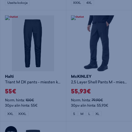
Useita kokoja
XXXL
4XL
Halti
McKINLEY
Triant M DX pants - miesten kuorihousut
2,5 Layer Shell Pants M - miesten kuorihousut
55€
55,93€
Norm. hinta:
100€
Norm. hinta:
79,90€
30pv alin hinta: 55€
30pv alin hinta: 55,93€
XXL
XXXL
S
M
L
XL