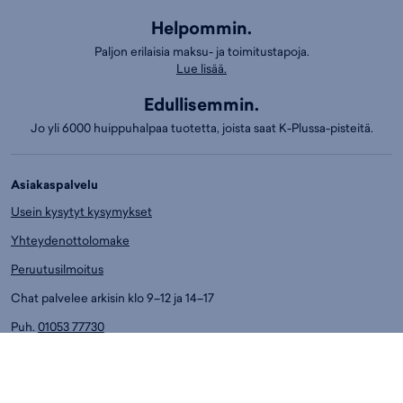
Helpommin.
Paljon erilaisia maksu- ja toimitustapoja.
Lue lisää.
Edullisemmin.
Jo yli 6000 huippuhalpaa tuotetta, joista saat K-Plussa-pisteitä.
Asiakaspalvelu
Usein kysytyt kysymykset
Yhteydenottolomake
Peruutusilmoitus
Chat palvelee arkisin klo 9–12 ja 14–17
Puh.
01053 77730
Ark. klo 14-17
Asiakaspalvelun puhelumaksut:
8,4 snt/min. (sis. ALV)