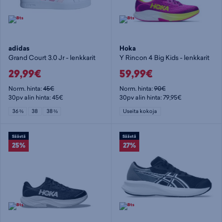
adidas
Hoka
Grand Court 3.0 Jr - lenkkarit
Y Rincon 4 Big Kids - lenkkarit
29,99€
59,99€
Norm. hinta:
45€
Norm. hinta:
90€
30pv alin hinta: 45€
30pv alin hinta: 79,95€
36 ⅔
38
38 ⅔
Useita kokoja
Säästä
Säästä
25%
27%