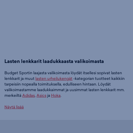
Lasten lenkkarit laadukkaasta valikoimasta
Budget Sportin laajasta valikoimasta löydät itsellesi sopivat lasten
lenkkarit ja muut
lasten urheilukengät
-kategorian tuotteet kaikkiin
tarpeisiin nopealla toimituksella, edulliseen hintaan. Löydät
valikoimastamme laadukkaimmat ja uusimmat lasten lenkkarit mm.
merkeiltä
Adidas
,
Asics
ja
Hoka
.
Tilaa lasten lenkkarit edullisesti Budget Sportilta
Näytä lisää
Tällä hetkellä lasten lenkkarit -tuoteryhmässä on 82 tuotetta.
Suosituin tuotteemme tässä ryhmässä on
adidas Grand Court 3.0 Jr