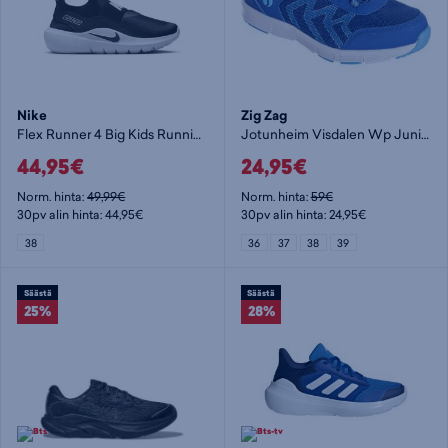
Nike
Zig Zag
Flex Runner 4 Big Kids Runnin - lenkkarit
Jotunheim Visdalen Wp Junior - lenkkarit
44,95€
24,95€
Norm. hinta:
49,99€
Norm. hinta:
59€
30pv alin hinta: 44,95€
30pv alin hinta: 24,95€
38
36
37
38
39
Säästä
Säästä
25%
28%