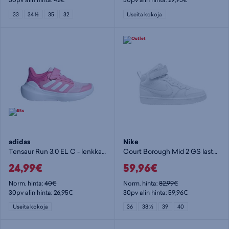
33
34 ½
35
32
Useita kokoja
adidas
Nike
Tensaur Run 3.0 EL C - lenkkarit
Court Borough Mid 2 GS lasten tennarit - lenkkarit
24,99€
59,96€
Norm. hinta:
40€
Norm. hinta:
82,99€
30pv alin hinta: 26,95€
30pv alin hinta: 59,96€
Useita kokoja
36
38 ½
39
40