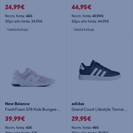
24,99€
44,95€
Norm. hinta:
45€
Norm. hinta:
49,99€
30pv alin hinta: 34,95€
30pv alin hinta: 44,95€
Useita kokoja
Useita kokoja
New Balance
adidas
FreshFoam 578 Kids Bungee Lace with Top Strap - lenkkarit
Grand Court Lifestyle Tennis Lace-Up Shoes Jr - lenkkarit
39,99€
29,95€
Norm. hinta:
42€
Norm. hinta:
45€
30pv alin hinta: 42€
30pv alin hinta: 29,95€