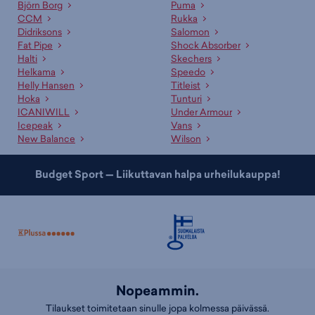
noudettavissa.
Björn Borg
Puma
CCM
Rukka
Asiakaspalvelumme ja myyjämme auttavat oikean tuotteen
Didriksons
Salomon
valinnassa
Fat Pipe
Shock Absorber
Halti
Skechers
Ammattitaitoinen asiakaspalvelumme sekä kauppojemme
Helkama
Speedo
asiantuntevat myyjät palvelevat sinua mielellään sopivan tuotteen ja
Helly Hansen
Titleist
koon etsinnässä. Lisäksi meillä on useille tuotteille erinomaiset
Hoka
Tunturi
valintaoppaat
, jotka auttavat sopivan tuotteen valinnassa. Tutustu
ICANIWILL
Under Armour
myös kategorioihimme
lasten jalkapallokengät
,
lasten sisäpelikengät
Icepeak
Vans
ja
lasten koripallokengät
!
New Balance
Wilson
Budget Sport — Liikuttavan halpa urheilukauppa!
Nopeammin.
Tilaukset toimitetaan sinulle jopa kolmessa päivässä.