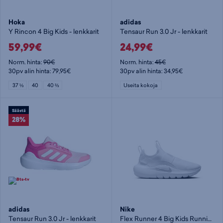
Hoka
adidas
Y Rincon 4 Big Kids - lenkkarit
Tensaur Run 3.0 Jr - lenkkarit
59,99€
24,99€
Norm. hinta:
90€
Norm. hinta:
45€
30pv alin hinta: 79,95€
30pv alin hinta: 34,95€
37 ⅓
40
40 ⅔
Useita kokoja
Säästä
28%
adidas
Nike
Tensaur Run 3.0 Jr - lenkkarit
Flex Runner 4 Big Kids Runnin - lenkkarit