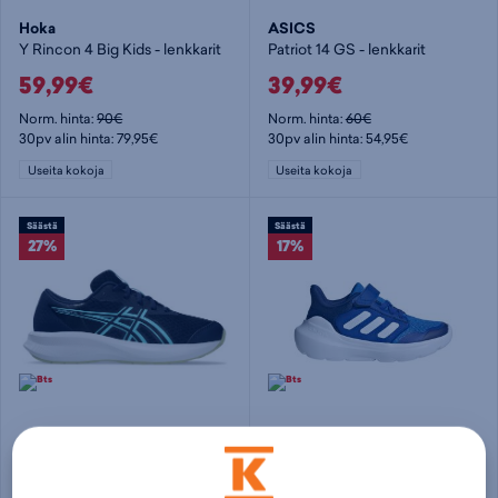
Hoka
ASICS
Y Rincon 4 Big Kids - lenkkarit
Patriot 14 GS - lenkkarit
59,99€
39,99€
Norm. hinta:
90€
Norm. hinta:
60€
30pv alin hinta: 79,95€
30pv alin hinta: 54,95€
Useita kokoja
Useita kokoja
Säästä
Säästä
27%
17%
ASICS
adidas
Patriot 14 GS - lenkkarit
Tensaur Run 3.0 EL C - lenkkarit