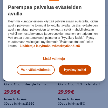
39,99€
24,99€
Parempaa palvelua evästeiden
Norm. hinta:
60€
Norm. hinta:
40€
30pv alin hinta: 54,95€
30pv alin hinta: 29,95€
avulla
Useita kokoja
Useita kokoja
K-ryhmä kumppaneineen käyttää palveluissaan evästeitä, joiden
avulla palvelumme toimivat toivotulla tavalla. Lisäksi evästeiden
avulla mitataan palveluiden tehokkuutta sekä mahdollistetaan
Säästä
yksilöllinen ostokokemus ja personoidun mainonnan tarjoaminen.
33%
Voit antaa suostumuksesi painamalla ”Hyväksy kaikki”. Pystyt
muuttamaan valintojasi myöhemmin ”Evästeasetukset”-linkin
kautta.
Lisätietoja K-ryhmän evästekäytännöistä
Lisää valintoja
Vain välttämättömät
Hyväksy kaikki
adidas
adidas
Grand Court Lifestyle Tennis Lace-Up Shoes Jr - lenkkarit
Grand Court 3.0 Jr - lenkkarit
29,95€
29,99€
Norm. hinta:
45€
Norm. hinta:
45€
30pv alin hinta: 29,95€
30pv alin hinta: 45€