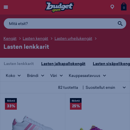
Menu
Myymälä
Siirry
Tuott
T
0
ostos
koris
y
Kengät
Lasten kengät
Lasten urheilukengät
Lasten lenkkarit
Lasten lenkkarit
Lasten jalkapallokengät
Lasten sisäpelikeng
Koko
Brändi
Väri
Kauppasaatavuus
82
tuotetta
Säästä
Säästä
33%
25%