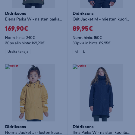
Didriksons
Didriksons
Elena Parka W - naisten parkatakki
Grit Jacket M - miesten kuoritakki
169,90€
89,95€
Norm. hinta:
240€
Norm. hinta:
150€
30pv alin hinta: 169,90€
30pv alin hinta: 89,95€
Useita kokoja
M
L
Didriksons
Didriksons
Norma Jacket Jr - lasten kuoritakki
Ilma Parka W - naisten kuoritakki