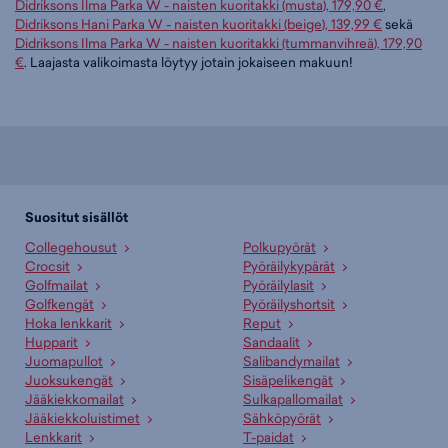
Didriksons Ilma Parka W - naisten kuoritakki (musta), 179,90 €
,
Didriksons Hani Parka W - naisten kuoritakki (beige), 139,99 €
sekä
Didriksons Ilma Parka W - naisten kuoritakki (tummanvihreä), 179,90
€
. Laajasta valikoimasta löytyy jotain jokaiseen makuun!
Suositut sisällöt
Collegehousut
Polkupyörät
Crocsit
Pyöräilykypärät
Golfmailat
Pyöräilylasit
Golfkengät
Pyöräilyshortsit
Hoka lenkkarit
Reput
Hupparit
Sandaalit
Juomapullot
Salibandymailat
Juoksukengät
Sisäpelikengät
Jääkiekkomailat
Sulkapallomailat
Jääkiekkoluistimet
Sähköpyörät
Lenkkarit
T-paidat