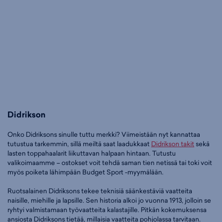
Didrikson
Onko Didriksons sinulle tuttu merkki? Viimeistään nyt kannattaa
tutustua tarkemmin, sillä meiltä saat laadukkaat
Didrikson takit
sekä
lasten toppahaalarit liikuttavan halpaan hintaan. Tutustu
valikoimaamme – ostokset voit tehdä saman tien netissä tai toki voit
myös poiketa lähimpään Budget Sport -myymälään.
Ruotsalainen Didriksons tekee teknisiä säänkestäviä vaatteita
naisille, miehille ja lapsille. Sen historia alkoi jo vuonna 1913, jolloin se
ryhtyi valmistamaan työvaatteita kalastajille. Pitkän kokemuksensa
ansiosta Didriksons tietää, millaisia vaatteita pohjolassa tarvitaan.