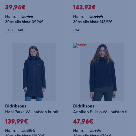
39,96€
143,92€
Norm. hinta:
75€
Norm. hinta:
260€
30pv alin hinta: 39,96€
30pv alin hinta: 143,92€
130
140
34
Didriksons
Didriksons
Hani Parka W - naisten kuoritakki
Anniken Fullzip W - naisten fleecetakki
139,99€
47,96€
Norm. hinta:
220€
Norm. hinta:
80€
30pv alin hinta: 129,90€
30pv alin hinta: 47,96€