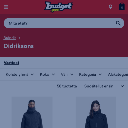
Menu
Myymälä
Siirry
Tuott
T
0
ostos
koris
y
Brändit
Didriksons
Vaatteet
Kohderyhmä
Koko
Väri
Kategoria
Alakategor
58
tuotetta