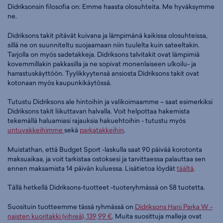
Didriksonsin filosofia on: Emme haasta olosuhteita. Me hyväksymme
ne.
Didriksons takit pitävät kuivana ja lämpimänä kaikissa olosuhteissa,
sillä ne on suunniteltu suojaamaan niin tuulelta kuin sateeltakin.
Tarjolla on myös sadetakkeja. Didriksons talvitakit ovat lämpimiä
kovemmillakin pakkasilla ja ne sopivat monenlaiseen ulkoilu- ja
harrastuskäyttöön. Tyylikkyytensä ansiosta Didriksons takit ovat
kotonaan myös kaupunkikäytössä.
Tutustu Didriksons ale hintoihin ja valikoimaamme – saat esimerkiksi
Didriksons takit liikuttavan halvalla. Voit helpottaa hakemista
tekemällä haluamiasi rajauksia hakuehtoihin - tutustu myös
untuvakkeihimme
sekä
parkatakkeihin
.
Muistathan, että Budget Sport -laskulla saat 90 päivää korotonta
maksuaikaa, ja voit tarkistaa ostoksesi ja tarvittaessa palauttaa sen
ennen maksamista 14 päivän kuluessa. Lisätietoa löydät
täältä
.
Tällä hetkellä Didriksons-tuotteet -tuoteryhmässä on 58 tuotetta.
Suosituin tuotteemme tässä ryhmässä on
Didriksons Hani Parka W -
naisten kuoritakki (vihreä), 139,99 €
. Muita suosittuja malleja ovat