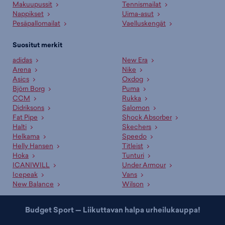
Makuupussit
Tennismailat
Nappikset
Uima-asut
Pesäpallomailat
Vaelluskengät
Suositut merkit
adidas
New Era
Arena
Nike
Asics
Oxdog
Björn Borg
Puma
CCM
Rukka
Didriksons
Salomon
Fat Pipe
Shock Absorber
Halti
Skechers
Helkama
Speedo
Helly Hansen
Titleist
Hoka
Tunturi
ICANIWILL
Under Armour
Icepeak
Vans
New Balance
Wilson
Budget Sport — Liikuttavan halpa urheilukauppa!