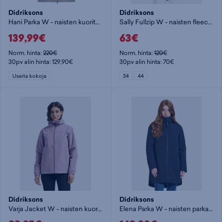
Didriksons
Didriksons
Hani Parka W - naisten kuoritakki
Sally Fullzip W - naisten fleecetakki
139,99€
63€
Norm. hinta:
220€
Norm. hinta:
120€
30pv alin hinta: 129,90€
30pv alin hinta: 70€
Useita kokoja
34
44
Didriksons
Didriksons
Varja Jacket W - naisten kuoritakki
Elena Parka W - naisten parkatakki