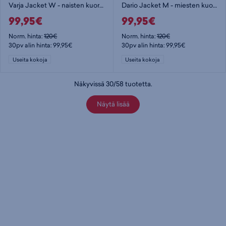
Varja Jacket W - naisten kuoritakki
Dario Jacket M - miesten kuoritakki
99,95€
99,95€
Norm. hinta:
120€
Norm. hinta:
120€
30pv alin hinta: 99,95€
30pv alin hinta: 99,95€
Useita kokoja
Useita kokoja
Näkyvissä
30
/
58
tuotetta
.
Näytä lisää