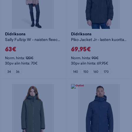
Didriksons
Didriksons
Sally Fullzip W - naisten fleecetakki
Piko Jacket Jr - lasten kuoritakki
63€
69,95€
Norm. hinta:
120€
Norm. hinta:
90€
30pv alin hinta: 70€
30pv alin hinta: 69,95€
34
36
140
150
160
170