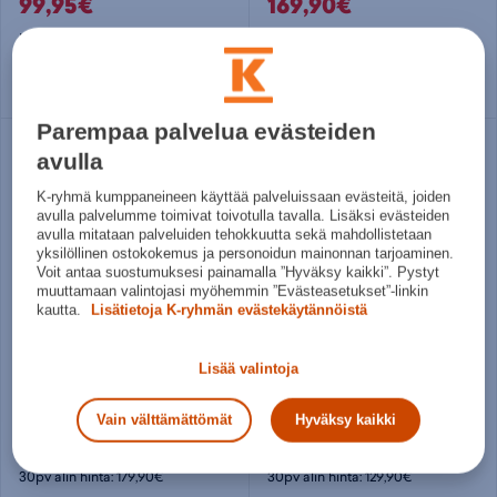
99,95€
169,90€
Norm. hinta:
120€
Norm. hinta:
240€
30pv alin hinta: 99,95€
30pv alin hinta: 169,90€
Useita kokoja
Useita kokoja
Parempaa palvelua evästeiden
avulla
K-ryhmä kumppaneineen käyttää palveluissaan evästeitä, joiden
avulla palvelumme toimivat toivotulla tavalla. Lisäksi evästeiden
avulla mitataan palveluiden tehokkuutta sekä mahdollistetaan
yksilöllinen ostokokemus ja personoidun mainonnan tarjoaminen.
Voit antaa suostumuksesi painamalla ”Hyväksy kaikki”. Pystyt
muuttamaan valintojasi myöhemmin ”Evästeasetukset”-linkin
kautta.
Lisätietoja K-ryhmän evästekäytännöistä
Didriksons
Didriksons
Lisää valintoja
Ilma Parka W - naisten kuoritakki
Hani Parka W - naisten kuoritakki
179,90€
139,99€
Vain välttämättömät
Hyväksy kaikki
Norm. hinta:
260€
Norm. hinta:
220€
30pv alin hinta: 179,90€
30pv alin hinta: 129,90€