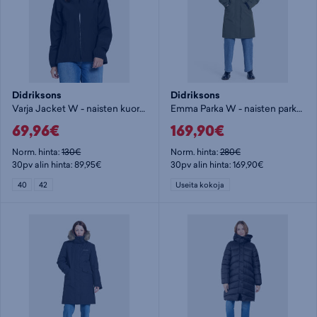
Didriksons
Didriksons
Varja Jacket W - naisten kuoritakki
Emma Parka W - naisten parkatakki
69,96€
169,90€
Norm. hinta:
130€
Norm. hinta:
280€
30pv alin hinta: 89,95€
30pv alin hinta: 169,90€
40
42
Useita kokoja