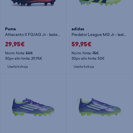
Puma
adidas
Attacanto II FG/AG Jr - lasten jalkapallokengät (FG)
Predator League MG Jr - lasten jalkapallokengät (MG)
29,95€
59,95€
Norm. hinta:
50€
Norm. hinta:
75€
30pv alin hinta: 29,95€
30pv alin hinta: 50€
Useita kokoja
Useita kokoja