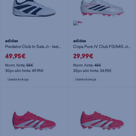
adidas
adidas
Predator Club In Sala Jr - lasten jalkapallokengät (IC)
Copa Pure IV Club FG/MG Jr - lasten jalkapallokengät (FG)
49,95€
29,99€
Norm. hinta:
55€
Norm. hinta:
45€
30pv alin hinta: 49,95€
30pv alin hinta: 34,95€
Useita kokoja
Useita kokoja