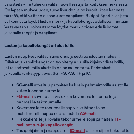
varusteita – ne tuleekin valita huolellisesti ja tarkoituksenmukaisesti.
On lapsen mukavuuden, turvallisuuden ja pelisuorituksen kannalta
tärkeää, että valitaan oikeanlaiset nappikset. Budget Sportin laajasta
valikoimasta löydät lasten merkkijalkapallokengät edulliseen hintaan!
Valtavasta valikoimastamme löydät markkinoiden edullisimmat
jalkapallokengät ja nappikset.
Lasten jalkapallokengät eri alustoille
Lasten nappikset valitaan aina ensisijaisesti pelialustan mukaan.
Erilaiset jalkapallokengät on tyypitelty erilaisilla kirjainyhdistelmillä,
jotka kertovat, mille alustalle ne on suunniteltu. Perinteiset
jalkapallokenkätyypit ovat SG, FG, AG, TF ja IC.
SG-malli
soveltuu parhaiten kaikkein pehmeimmille alustoille,
kuten luonnon nurmelle.
FG-malli
soveltuu aavistuksen kovemmalle nurmelle ja
pehmeälle tekonurmelle.
Kovemmalle tekonurmelle sopivin vaihtoehto on
matalammilla nappuloilla varustelu
AG-malli
.
Hiekkakentille ja kovalle tekonurmelle sopii parhaiten
TF-
malliset turf-jalkapallokengät
.
Tasapohjainen ja nappulaton
IC-malli
on sen sijaan tarkoitettu