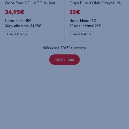
Copa Pure 3 Club TF Jr - lasten jalkapallokengät (TF)
Copa Pure 3 Club Firm/Multi-Ground Boots Jr - lasten jalkapallokengät (MG)
34,95€
25€
Norm. hinta:
45€
Norm. hinta:
45€
30pv alin hinta: 34,95€
30pv alin hinta: 25€
Useita kokoja
Useita kokoja
Näkyvissä
30
/
72
tuotetta
.
Näytä lisää