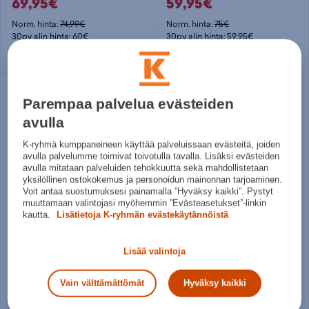
69,95€
59,95€
Norm. hinta:
74,99€
Norm. hinta:
75€
30pv alin hinta: 60€
30pv alin hinta: 59,95€
Useita kokoja
Useita kokoja
Parempaa palvelua evästeiden
avulla
K-ryhmä kumppaneineen käyttää palveluissaan evästeitä, joiden
avulla palvelumme toimivat toivotulla tavalla. Lisäksi evästeiden
avulla mitataan palveluiden tehokkuutta sekä mahdollistetaan
yksilöllinen ostokokemus ja personoidun mainonnan tarjoaminen.
Voit antaa suostumuksesi painamalla ”Hyväksy kaikki”. Pystyt
muuttamaan valintojasi myöhemmin ”Evästeasetukset”-linkin
kautta.
Lisätietoja K-ryhmän evästekäytännöistä
Nike
adidas
Jr. Mercurial Vapor 16 Club "Vini Jr." - lasten jalkapallokengät (MG)
F50 Club FG/MG Jr - lasten jalkapallokengät (FG)
Lisää valintoja
49,95€
49,95€
Norm. hinta:
54,99€
Norm. hinta:
55€
Vain välttämättömät
Hyväksy kaikki
30pv alin hinta: 49,95€
30pv alin hinta: 49,95€