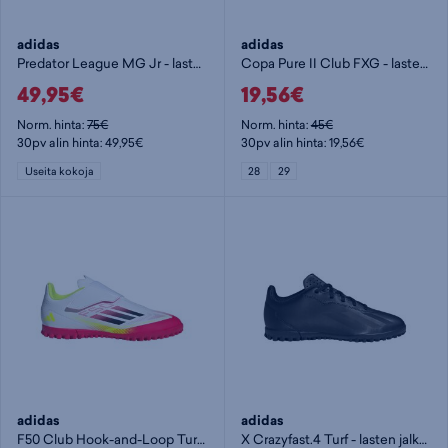
adidas
adidas
Predator League MG Jr - lasten jalkapallokengät (MG)
Copa Pure II Club FXG - lasten jalkapallokengät (FXG)
49,95€
19,56€
Norm. hinta:
75€
Norm. hinta:
45€
30pv alin hinta: 49,95€
30pv alin hinta: 19,56€
Useita kokoja
28
29
adidas
adidas
F50 Club Hook-and-Loop Turf Boots Jr - lasten jalkapallokengät (TF)
X Crazyfast.4 Turf - lasten jalkapallokengät (TF)