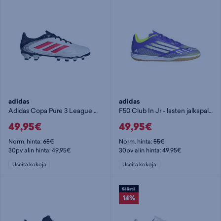
adidas
adidas
Adidas Copa Pure 3 League Multi-Ground Boots Kids - lasten jalkapallokengät
F50 Club In Jr - lasten jalkapallokengät (IC)
49,95€
49,95€
Norm. hinta:
65€
Norm. hinta:
55€
30pv alin hinta: 49,95€
30pv alin hinta: 49,95€
Useita kokoja
Useita kokoja
Säästä
14%