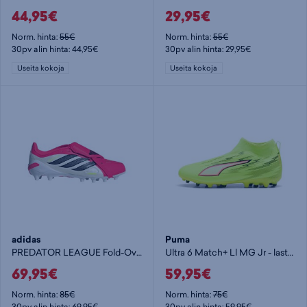
44,95€
29,95€
Norm. hinta:
55€
Norm. hinta:
55€
30pv alin hinta: 44,95€
30pv alin hinta: 29,95€
Useita kokoja
Useita kokoja
adidas
Puma
PREDATOR LEAGUE Fold-Over Tongue AG Jr - lasten jalkapallokengät (AG)
Ultra 6 Match+ Ll MG Jr - lasten jalkapallokengät (MG)
69,95€
59,95€
Norm. hinta:
85€
Norm. hinta:
75€
30pv alin hinta: 69,95€
30pv alin hinta: 59,95€