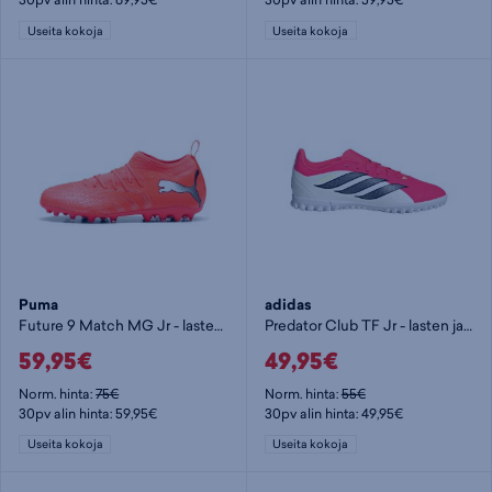
Useita kokoja
Useita kokoja
Puma
adidas
Future 9 Match MG Jr - lasten jalkapallokengät (MG)
Predator Club TF Jr - lasten jalkapallokengät (TF)
59,95€
49,95€
Norm. hinta:
75€
Norm. hinta:
55€
30pv alin hinta: 59,95€
30pv alin hinta: 49,95€
Useita kokoja
Useita kokoja