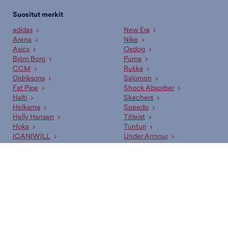
Suositut merkit
adidas
New Era
Arena
Nike
Asics
Oxdog
Björn Borg
Puma
CCM
Rukka
Didriksons
Salomon
Fat Pipe
Shock Absorber
Halti
Skechers
Helkama
Speedo
Helly Hansen
Titleist
Hoka
Tunturi
ICANIWILL
Under Armour
Icepeak
Vans
New Balance
Wilson
Budget Sport — Liikuttavan halpa urheilukauppa!