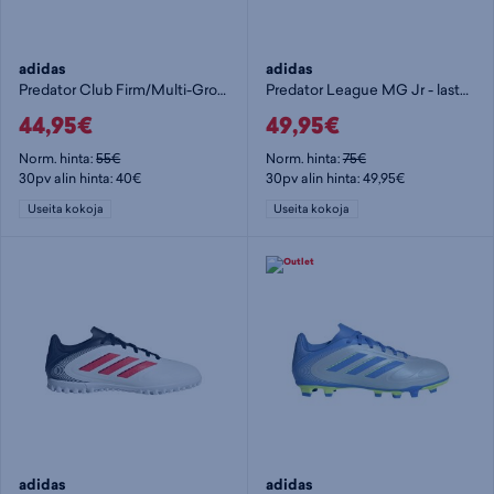
adidas
adidas
Predator Club Firm/Multi-Ground Boots Jr - lasten jalkapallokengät (MG)
Predator League MG Jr - lasten jalkapallokengät (MG)
44,95€
49,95€
Norm. hinta:
55€
Norm. hinta:
75€
30pv alin hinta: 40€
30pv alin hinta: 49,95€
Useita kokoja
Useita kokoja
adidas
adidas