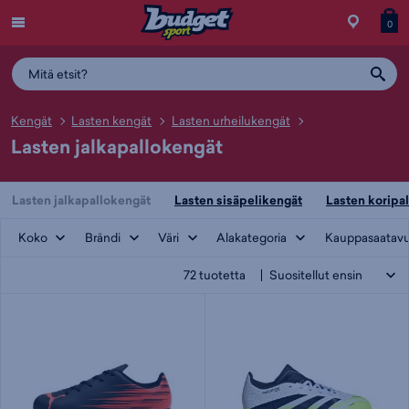
Menu
Myymälä
Siirry
Tuott
T
0
ostos
koris
y
Kengät
Lasten kengät
Lasten urheilukengät
Lasten jalkapallokengät
Lasten jalkapallokengät
Lasten sisäpelikengät
Lasten koripa
Koko
Brändi
Väri
Alakategoria
Kauppasaatav
72
tuotetta