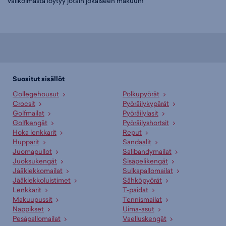
valikoimasta löytyy jotain jokaiseen makuun!
Suositut sisällöt
Collegehousut
Polkupyörät
Crocsit
Pyöräilykypärät
Golfmailat
Pyöräilylasit
Golfkengät
Pyöräilyshortsit
Hoka lenkkarit
Reput
Hupparit
Sandaalit
Juomapullot
Salibandymailat
Juoksukengät
Sisäpelikengät
Jääkiekkomailat
Sulkapallomailat
Jääkiekkoluistimet
Sähköpyörät
Lenkkarit
T-paidat
Makuupussit
Tennismailat
Nappikset
Uima-asut
Pesäpallomailat
Vaelluskengät