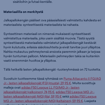
sisätiloihin ja futsal-kentälle.
Materiaalilla on merkitystä
Jalkapallokengän pääliset ova pääasiallsiesti valmistettu kahdesta eri
materiaalista: synteettisestä materiaalista tai nahasta.
Synteettinen materiaali on nimensä mukaisesti synteettisesti
valmistettua materiaalia, joka usein sisältää muovia. Tästä syystä
synteettisestä materiaalista valmistetut jalkapallokengät kestävät
hyvin kulutusta, erilaisia sääolosuhteita ja eivät tarvitse juuri ylläpitoa.
Nahka mukautuu pehmeytensä ansiosta paremmin jalkaan ja tarjoaa
hyvän tuntuman palloon. Materiaalin pehmeyden takia se kuitenkin
vaatii enenmmän huoltoa ja ylläpitoa.
Tällä hetkellä lasten jalkapallokengät -tuoteryhmässä on 72 tuotetta.
Suosituin tuotteemme tässä ryhmässä on
Puma Attacanto II FG/AG
Jr - lasten jalkapallokengät (FG) (musta), 29,95 €
. Muita suosittuja
malleja ovat
adidas F50 League LL FG/MG Jr - lasten
jalkapallokengät (valkoinen), 74,95 €
,
adidas F50 League MG Jr -
lasten jalkapallokengät (MG) (lila), 59,95 €
sekä
adidas F50 League
MG Jr - lasten jalkapallokengät (MG) (keltainen), 59,95 €
. Laajasta