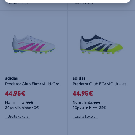
Useita kokoja
Useita kokoja
adidas
adidas
Predator Club Firm/Multi-Ground Boots Jr - lasten jalkapallokengät (MG)
Predator Club FG/MG Jr - lasten jalkapallokengät (FG)
44,95€
44,95€
Norm. hinta:
55€
Norm. hinta:
55€
30pv alin hinta: 40€
30pv alin hinta: 35€
Useita kokoja
Useita kokoja