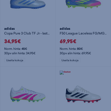
adidas
adidas
Copa Pure 3 Club TF Jr - lasten jalkapallokengät (TF)
F50 League Laceless FG/MG Jr - lasten jalkapallokengät (MG)
34,95€
69,95€
Norm. hinta:
45€
Norm. hinta:
80€
30pv alin hinta: 34,95€
30pv alin hinta: 69,95€
Useita kokoja
Useita kokoja