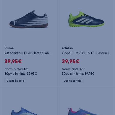
Puma
adidas
Attacanto II IT Jr - lasten jalkapallokengät (IC)
Copa Pure 3 Club TF - lasten jalkapallokengät (TF)
39,95€
39,95€
Norm. hinta:
50€
Norm. hinta:
45€
30pv alin hinta: 39,95€
30pv alin hinta: 39,95€
Useita kokoja
Useita kokoja