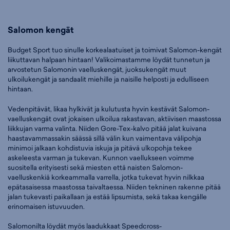
Salomon kengät
Budget Sport tuo sinulle korkealaatuiset ja toimivat Salomon-kengät
liikuttavan halpaan hintaan! Valikoimastamme löydät tunnetun ja
arvostetun Salomonin vaelluskengät, juoksukengät muut
ulkoilukengät ja sandaalit miehille ja naisille helposti ja edulliseen
hintaan.
Vedenpitävät, likaa hylkivät ja kulutusta hyvin kestävät Salomon-
vaelluskengät ovat jokaisen ulkoilua rakastavan, aktiivisen maastossa
liikkujan varma valinta. Niiden Gore-Tex-kalvo pitää jalat kuivana
haastavammassakin säässä sillä välin kun vaimentava välipohja
minimoi jalkaan kohdistuvia iskuja ja pitävä ulkopohja tekee
askeleesta varman ja tukevan. Kunnon vaellukseen voimme
suositella erityisesti sekä miesten että naisten Salomon-
vaelluskenkiä korkeammalla varrella, jotka tukevat hyvin nilkkaa
epätasaisessa maastossa taivaltaessa. Niiden tekninen rakenne pitää
jalan tukevasti paikallaan ja estää lipsumista, sekä takaa kengälle
erinomaisen istuvuuden.
Salomonilta löydät myös laadukkaat Speedcross-