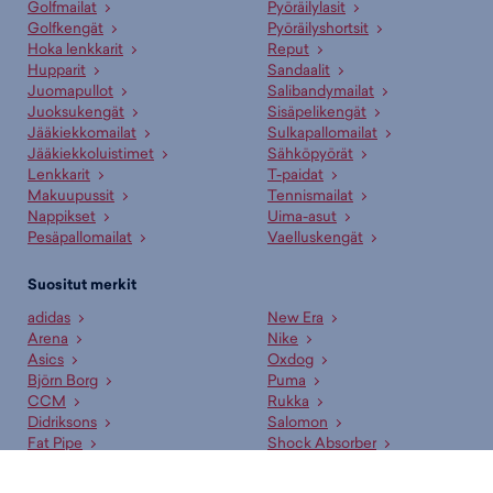
Golfmailat
Pyöräilylasit
Golfkengät
Pyöräilyshortsit
Hoka lenkkarit
Reput
Hupparit
Sandaalit
Juomapullot
Salibandymailat
Juoksukengät
Sisäpelikengät
Jääkiekkomailat
Sulkapallomailat
Jääkiekkoluistimet
Sähköpyörät
Lenkkarit
T-paidat
Makuupussit
Tennismailat
Nappikset
Uima-asut
Pesäpallomailat
Vaelluskengät
Suositut merkit
adidas
New Era
Arena
Nike
Asics
Oxdog
Björn Borg
Puma
CCM
Rukka
Didriksons
Salomon
Fat Pipe
Shock Absorber
Halti
Skechers
Helkama
Speedo