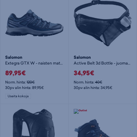
Salomon
Salomon
Extegra GTX W - naisten matalavartinen vaelluskenkä
Active Belt 3d Bottle - juomavyö
89,95€
34,95€
Norm. hinta:
120€
Norm. hinta:
40€
30pv alin hinta: 89,95€
30pv alin hinta: 34,95€
Useita kokoja