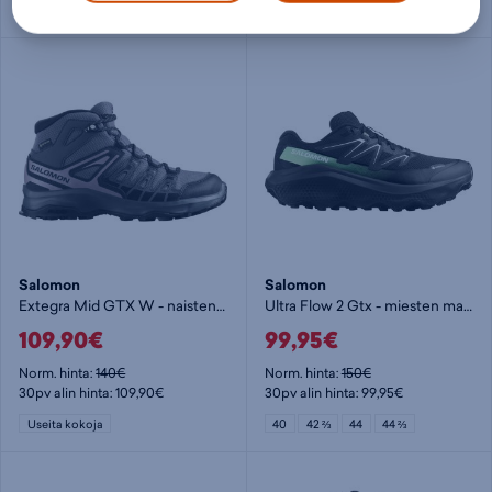
Useita kokoja
Useita kokoja
Salomon
Salomon
Extegra Mid GTX W - naisten korkeavartinen vaelluskenkä
Ultra Flow 2 Gtx - miesten maastojuoksukengät
109,90€
99,95€
Norm. hinta:
140€
Norm. hinta:
150€
30pv alin hinta: 109,90€
30pv alin hinta: 99,95€
Useita kokoja
40
42 ⅔
44
44 ⅔