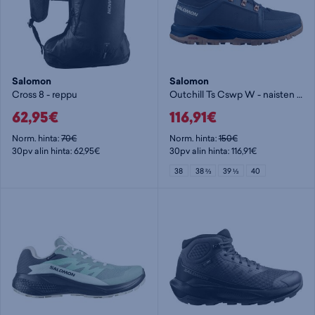
Salomon
Salomon
Cross 8 - reppu
Outchill Ts Cswp W - naisten talvikengät
62,95€
116,91€
Norm. hinta:
70€
Norm. hinta:
150€
30pv alin hinta: 62,95€
30pv alin hinta: 116,91€
38
38 ⅔
39 ⅓
40