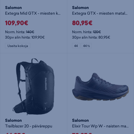
Salomon
Salomon
Extegra Mid GTX - miesten korkeavartinen vaelluskenkä
Extegra GTX - miesten matalavartinen vaelluskenkä
109,90€
80,95€
Norm. hinta:
140€
Norm. hinta:
120€
30pv alin hinta: 109,90€
30pv alin hinta: 80,95€
Useita kokoja
44
44 ⅔
Salomon
Salomon
Trailblazer 20 - päiväreppu
Elixir Tour Wp W - naisten matalavartinen vaelluskenkä