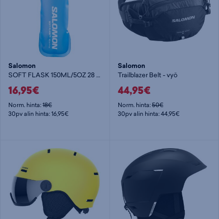
Salomon
Salomon
SOFT FLASK 150ML/5OZ 28 CLEAR BLUE - pehmeä juomapullo
Trailblazer Belt - vyö
16,95€
44,95€
Norm. hinta:
18€
Norm. hinta:
50€
30pv alin hinta: 16,95€
30pv alin hinta: 44,95€