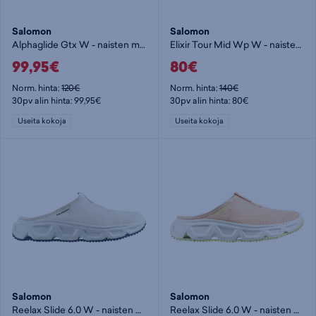
Salomon
Salomon
Alphaglide Gtx W - naisten maastojuoksukengät
Elixir Tour Mid Wp W - naisten korkeavartinen vaelluskenkä
99,95€
80€
Norm. hinta:
120€
Norm. hinta:
140€
30pv alin hinta: 99,95€
30pv alin hinta: 80€
Useita kokoja
Useita kokoja
Salomon
Salomon
Reelax Slide 6.0 W - naisten urheilusandaalit
Reelax Slide 6.0 W - naisten urheilusandaalit