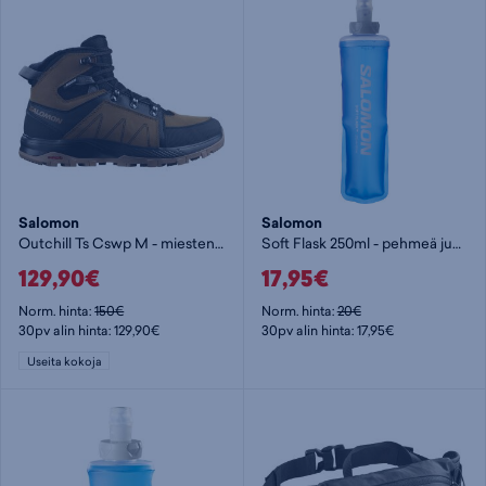
Salomon
Salomon
Outchill Ts Cswp M - miesten talvivarsikengät
Soft Flask 250ml - pehmeä juomapullo
129,90€
17,95€
Norm. hinta:
150€
Norm. hinta:
20€
30pv alin hinta: 129,90€
30pv alin hinta: 17,95€
Useita kokoja