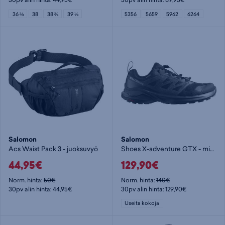
36 ⅔
38
38 ⅔
39 ⅓
5356
5659
5962
6264
Salomon
Salomon
Acs Waist Pack 3 - juoksuvyö
Shoes X-adventure GTX - miesten maastojuoksukengät
44,95€
129,90€
Norm. hinta:
50€
Norm. hinta:
140€
30pv alin hinta: 44,95€
30pv alin hinta: 129,90€
Useita kokoja