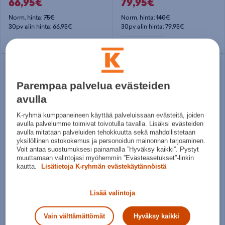
66,95€
79,95€
Norm. hinta:
75€
Norm. hinta:
140€
30pv alin hinta: 66,95€
30pv alin hinta: 79,95€
Useita kokoja
Parempaa palvelua evästeiden
avulla
K-ryhmä kumppaneineen käyttää palveluissaan evästeitä, joiden
avulla palvelumme toimivat toivotulla tavalla. Lisäksi evästeiden
avulla mitataan palveluiden tehokkuutta sekä mahdollistetaan
yksilöllinen ostokokemus ja personoidun mainonnan tarjoaminen.
Voit antaa suostumuksesi painamalla ”Hyväksy kaikki”. Pystyt
muuttamaan valintojasi myöhemmin ”Evästeasetukset”-linkin
Salomon
Salomon
kautta.
Lisätietoja K-ryhmän evästekäytännöistä
Alphaglide Gtx - miesten maastojuoksukengät
Shoes X-adventure Gtx W - naisten maastojuoksukengät
99,95€
129,90€
Lisää valintoja
Norm. hinta:
120€
Norm. hinta:
140€
30pv alin hinta: 99,95€
30pv alin hinta: 129,90€
Vain välttämättömät
Hyväksy kaikki