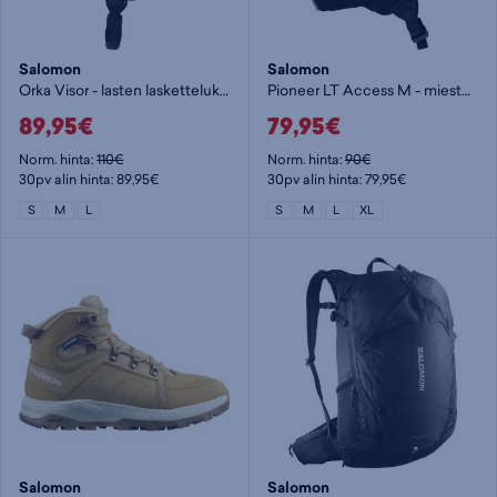
Salomon
Salomon
Orka Visor - lasten laskettelukypärä
Pioneer LT Access M - miesten laskettelukypärä
89,95€
79,95€
Norm. hinta:
110€
Norm. hinta:
90€
30pv alin hinta: 89,95€
30pv alin hinta: 79,95€
S
M
L
S
M
L
XL
Salomon
Salomon