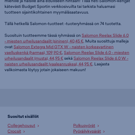
miehille ja naisille aina edulliseen hintaan! Tilaa heti Salomon-kengät
kätevästi Budget Sportin verkkosivuilta tai tarkista haluamasi
tuotteen sijaintikohtainen myymäläsaatavuus.
Tällä hetkellä Salomon-tuotteet -tuoteryhmässä on 74 tuotetta.
Suosituin tuotteemme tässä ryhmässä on
Salomon Reelax Slide 6.0
- miesten urheilusandaalit (sininen), 40,45 €
. Muita suosittuja malleja
ovat
Salomon Extegra Mid GTX W - naisten korkeavartinen
vaelluskenkä (harmaa), 109,90 €
,
Salomon Reelax Slide 6.0 - miesten
urheilusandaalit (musta), 44,95 €
sekä
Salomon Reelax Slide 6.0 W -
naisten urheilusandaalit (vaaleanruskea), 44,95 €
. Laajasta
valikoimasta löytyy jotain jokaiseen makuun!
Suositut sisällöt
Collegehousut
Polkupyörät
Crocsit
Pyöräilykypärät