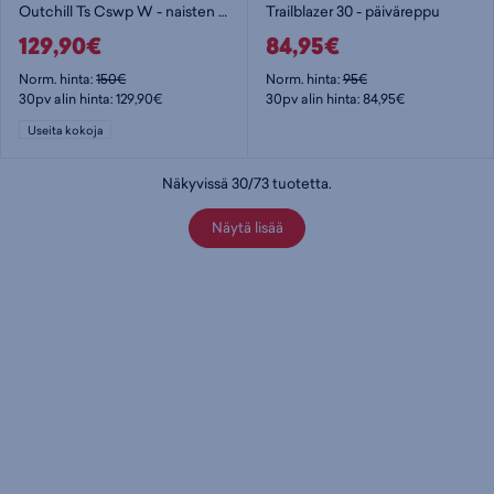
Outchill Ts Cswp W - naisten talvikengät
Trailblazer 30 - päiväreppu
129,90€
84,95€
Norm. hinta:
150€
Norm. hinta:
95€
30pv alin hinta: 129,90€
30pv alin hinta: 84,95€
Useita kokoja
Näkyvissä
30
/
73
tuotetta
.
Näytä lisää