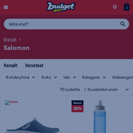
Menu
Myymälä
Siirry
Tuott
T
0
ostos
koris
y
Brändit
Salomon
Kengät
Varusteet
Kohderyhmä
Koko
Väri
Kategoria
Alakategor
73
tuotetta
Säästä
20%