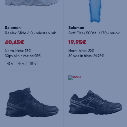
Salomon
Salomon
Reelax Slide 6.0 - miesten urheilusandaalit
Soft Flask 500ML/ 170 - muovinen juomapullo
40,45€
19,95€
Norm. hinta:
75€
Norm. hinta:
22€
30pv alin hinta: 44,95€
30pv alin hinta: 24,95€
43 ⅓
44 ⅔
45 ⅓