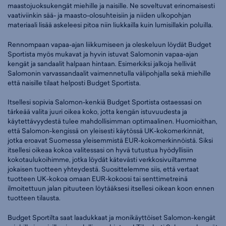
maastojuoksukengät miehille ja naisille. Ne soveltuvat erinomaisesti
vaativiinkin sää- ja maasto-olosuhteisiin ja niiden ulkopohjan
materiaali lisää askeleesi pitoa niin liukkailla kuin lumisillakin poluilla.
Rennompaan vapaa-ajan liikkumiseen ja oleskeluun löydät Budget
Sportista myös mukavat ja hyvin istuvat Salomonin vapaa-ajan
kengät ja sandaalit halpaan hintaan. Esimerkiksi jalkoja hellivät
Salomonin varvassandaalit vaimennetulla välipohjalla sekä miehille
että naisille tilaat helposti Budget Sportista.
Itsellesi sopivia Salomon-kenkiä Budget Sportista ostaessasi on
tärkeää valita juuri oikea koko, jotta kengän istuvuudesta ja
käytettävyydestä tulee mahdollisimman optimaalinen. Huomioithan,
että Salomon-kengissä on yleisesti käytössä UK-kokomerkinnät,
jotka eroavat Suomessa yleisemmistä EUR-kokomerkinnöistä. Siksi
itsellesi oikeaa kokoa valitessasi on hyvä tutustua hyödyllisiin
kokotaulukoihimme, jotka löydät kätevästi verkkosivuiltamme
jokaisen tuotteen yhteydestä. Suosittelemme siis, että vertaat
tuotteen UK-kokoa omaan EUR-kokoosi tai senttimetreinä
ilmoitettuun jalan pituuteen löytääksesi itsellesi oikean koon ennen
tuotteen tilausta.
Budget Sportilta saat laadukkaat ja monikäyttöiset Salomon-kengät