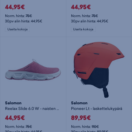
44,95€
44,95€
Norm. hinta:
75€
Norm. hinta:
75€
30pv alin hinta: 44,95€
30pv alin hinta: 44,95€
Useita kokoja
Useita kokoja
Salomon
Salomon
Reelax Slide 6.0 W - naisten urheilusandaalit
Pioneer Lt - laskettelukypärä
44,95€
89,95€
Norm. hinta:
75€
Norm. hinta:
110€
30pv alin hinta: 44,95€
30pv alin hinta: 89,95€