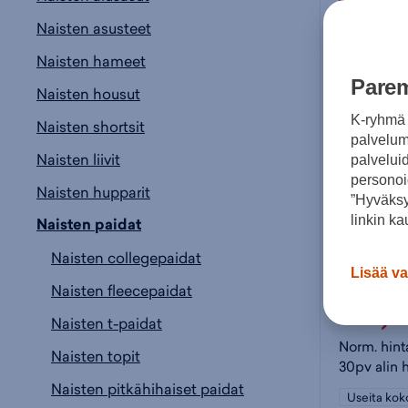
46%
Naisten asusteet
Naisten hameet
Parem
Naisten housut
K-ryhmä 
Naisten shortsit
palvelumm
Naisten liivit
palvelui
personoi
Naisten hupparit
”Hyväksy
linkin ka
Naisten paidat
adidas
Naisten collegepaidat
Lisää va
Naisten fleecepaidat
34,
Naisten t-paidat
Norm. hint
Naisten topit
30pv alin 
Naisten pitkähihaiset paidat
Useita kok