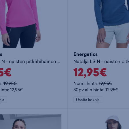
s
Energetics
Natalja LS N - naisten pitkähihainen paita
95€
12,95€
a:
19,95€
Norm. hinta:
19,95€
inta: 12,95€
30pv alin hinta: 12,95€
oja
Useita kokoja