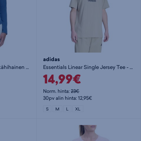
adidas
Natalja LS N - naisten pitkähihainen paita
Essentials Linear Single Jersey Tee - t-paita
14,99€
Norm. hinta:
23€
30pv alin hinta: 12,95€
S
M
L
XL