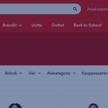
Asiakaspal
Brändit
Uutta
Outlet
Back to School
Brändi
Väri
Alakategoria
Kauppasaatav