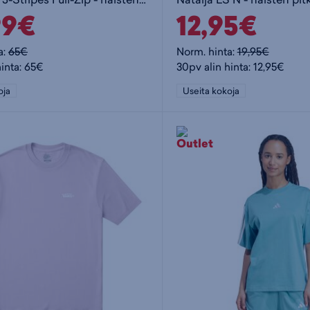
99€
12,95€
a:
65€
Norm. hinta:
19,95€
hinta: 65€
30pv alin hinta: 12,95€
oja
Useita kokoja