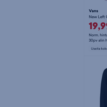
Vans
New Left C
19,
Norm. hint
30pv alin h
Useita kok