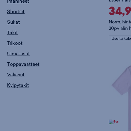
Päähineet
34,
Shortsit
Sukat
Norm. hint
30pv alin 
Takit
Useita kok
Trikoot
Uima-asut
Toppavaatteet
Väliasut
Kylpytakit