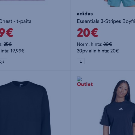
adidas
hest - t-paita
99€
20€
a:
25€
Norm. hinta:
30€
inta: 19,99€
30pv alin hinta: 20€
oja
L