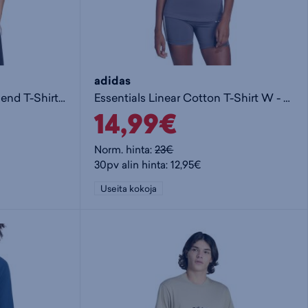
adidas
Essentials 3-Stripes Boyfriend T-Shirt W - naisten t-paita
Essentials Linear Cotton T-Shirt W - naisten t-paita
14,99€
Norm. hinta:
23€
30pv alin hinta: 12,95€
Useita kokoja