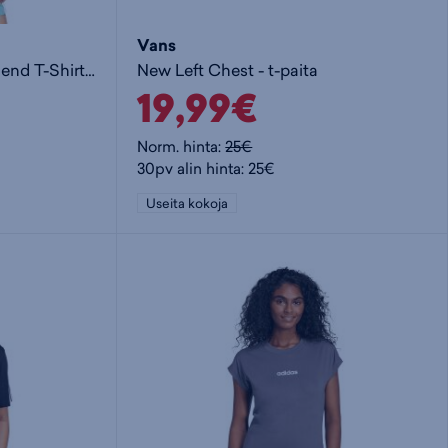
Vans
Essentials 3-Stripes Boyfriend T-Shirt W - naisten t-paita
New Left Chest - t-paita
19,99€
Norm. hinta:
25€
30pv alin hinta: 25€
Useita kokoja