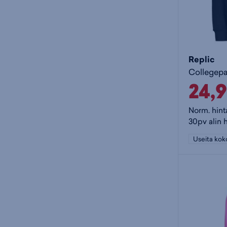
Replic
Collegepa
24,
Norm. hint
30pv alin 
Useita kok