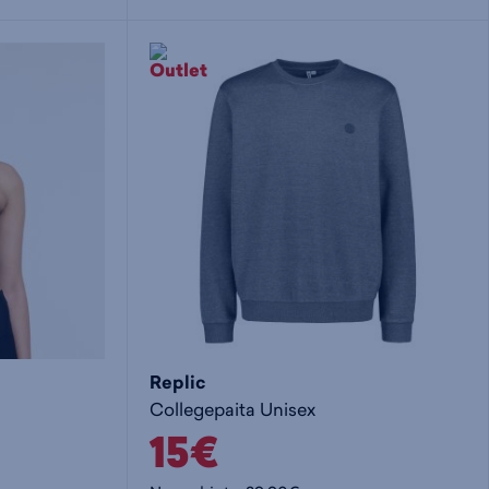
i
s
s
i
a
ä
n
:
:
Replic
Collegepaita Unisex
15€