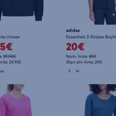
adidas
ita Unisex
95€
20€
a:
29,90€
Norm. hinta:
30€
hinta: 24,95€
30pv alin hinta: 20€
oja
S
M