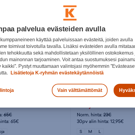
paa palvelua evästeiden avulla
kumppaneineen käyttää palveluissaan evästeitä, joiden avulla
e toimivat toivotulla tavalla. Lisäksi evästeiden avulla mitataa
den tehokkuutta sekä mahdollistetaan yksilöllinen ostokokemus 
dun mainonnan tarjoaminen. Voit antaa suostumuksesi painama
 kaikki”. Pystyt muuttamaan valintojasi myöhemmin ”Evästeaset
utta.
Lisätietoja K-ryhmän evästekäytännöistä
adidas
lintoja
Vain välttämättömät
Hyväks
Essentials 3-Stripes Full-Zip - naisten huppari
99€
14,99€
a:
65€
Norm. hinta:
23€
hinta: 65€
30pv alin hinta: 12,95€
oja
S
M
L