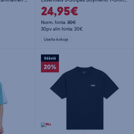
24,95€
Norm. hinta:
30€
30pv alin hinta: 20€
Useita kokoja
Säästä
20%