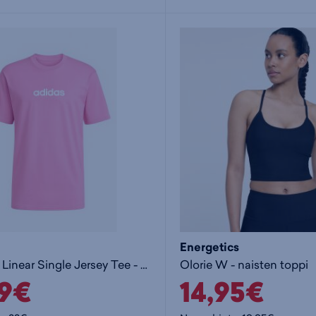
Energetics
Essentials Linear Single Jersey Tee - t-paita
Olorie W - naisten toppi
99€
14,95€