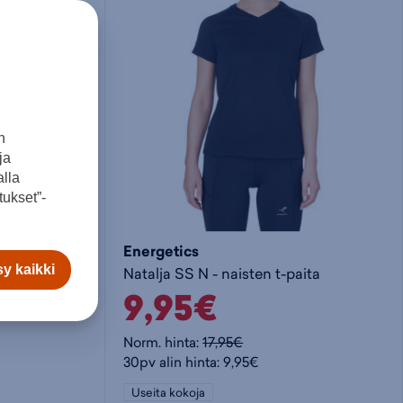
o
i
e
s
t
t
t
a
y
n
ja
o
k
h
lla
ukset”-
s
o
t
Energetics
y kaikki
Essentials Linear Single Jersey Tee - t-paita
Natalja SS N - naisten t-paita
k
r
e
9,95€
o
i
e
Norm. hinta:
17,95€
30pv alin hinta: 9,95€
r
s
n
Useita kokoja