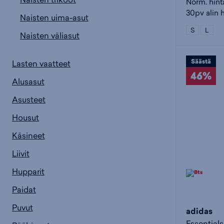
Norm. hint
30pv alin h
Naisten uima-asut
S
L
Naisten väliasut
Säästä
Lasten vaatteet
46%
Alusasut
Asusteet
Housut
Käsineet
Liivit
Hupparit
Paidat
Puvut
adidas