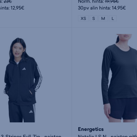
a:
23€
Norm. hinta:
19,95€
inta: 12,95€
30pv alin hinta: 14,95€
XS
S
M
L
Energetics
Essentials 3-Stripes Full-Zip - naisten huppari