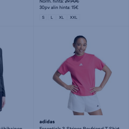
Norm. hinta:
29,90€
30pv alin hinta: 15€
S
L
XL
XXL
adidas
Natalja LS N - naisten pitkähihainen paita
Essentials 3-Stripes Boyfriend T-Shirt W - naisten t-paita