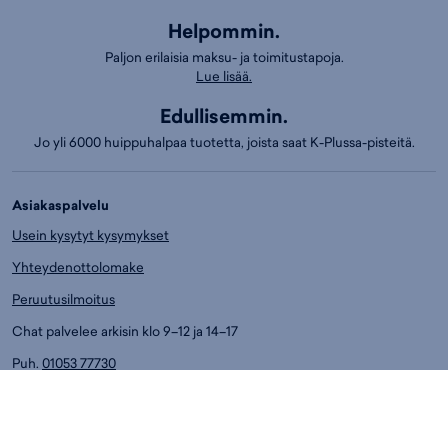
Helpommin.
Paljon erilaisia maksu- ja toimitustapoja.
Lue lisää.
Edullisemmin.
Jo yli 6000 huippuhalpaa tuotetta, joista saat K-Plussa-pisteitä.
Asiakaspalvelu
Usein kysytyt kysymykset
Yhteydenottolomake
Peruutusilmoitus
Chat palvelee arkisin klo 9–12 ja 14–17
Puh.
01053 77730
Ark. klo 14-17
Asiakaspalvelun puhelumaksut:
8,4 snt/min. (sis. ALV)