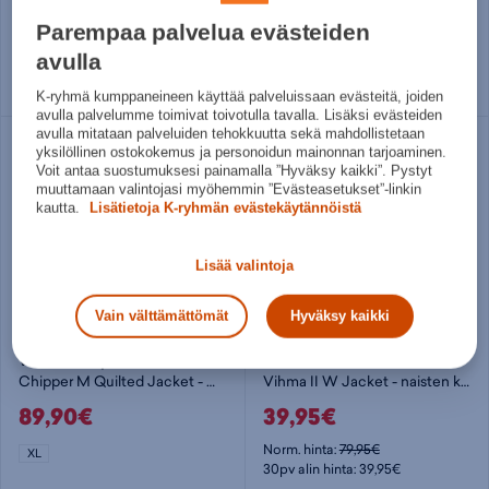
26,97€
35,96€
Parempaa palvelua evästeiden
Norm. hinta:
89,90€
Norm. hinta:
89,90€
30pv alin hinta: 35,96€
30pv alin hinta: 35,96€
avulla
44
M
K-ryhmä kumppaneineen käyttää palveluissaan evästeitä, joiden
avulla palvelumme toimivat toivotulla tavalla. Lisäksi evästeiden
avulla mitataan palveluiden tehokkuutta sekä mahdollistetaan
yksilöllinen ostokokemus ja personoidun mainonnan tarjoaminen.
Voit antaa suostumuksesi painamalla ”Hyväksy kaikki”. Pystyt
muuttamaan valintojasi myöhemmin ”Evästeasetukset”-linkin
kautta.
Lisätietoja K-ryhmän evästekäytännöistä
Lisää valintoja
Vain välttämättömät
Hyväksy kaikki
Weather Report
McKINLEY
Chipper M Quilted Jacket - miesten kevytvanutakki
Vihma II W Jacket - naisten kevytvanutakki
89,90€
39,95€
Norm. hinta:
79,95€
XL
30pv alin hinta: 39,95€