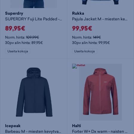
Superdry
Rukka
SUPERDRY Fuji Lite Padded - miesten kevytvanutakki
Pajula Jacket M - miesten kevytvanutakki
89,95€
99,95€
Norm. hinta:
109,99€
Norm. hinta:
149€
30pv alin hinta: 89,95€
30pv alin hinta: 99,95€
Useita kokoja
Useita kokoja
Icepeak
Halti
Barbeau M - miesten kevytvanutakki
Forter W+ Dx warm - naisten kevytvanutakki