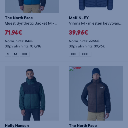
The North Face
McKINLEY
Quest Synthetic Jacket M - miesten kevytvanutakki
Vihma M - miesten kevytvanutakki
71,94€
39,96€
Norm. hinta:
150€
Norm. hinta:
79,95€
30pv alin hinta: 107,91€
30pv alin hinta: 39,96€
S
M
XXL
XXL
XXXL
Helly Hansen
The North Face