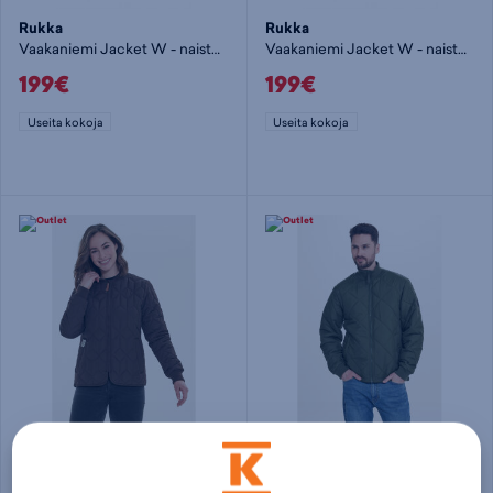
Rukka
Rukka
Vaakaniemi Jacket W - naisten kevytvanutakki
Vaakaniemi Jacket W - naisten kevytvanutakki
199€
199€
Useita kokoja
Useita kokoja
Weather Report
Weather Report
Piper W Tikkitakki
Chipper M Quilted Jacket - miesten kevytvanutakki