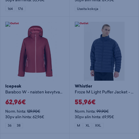
164
176
Useita kokoja
Icepeak
Whistler
Baraboo W - naisten kevytvanutakki
Froze M Light Puffer Jacket - miesten kevytvanutakki
62,96€
55,96€
Norm. hinta:
129,90€
Norm. hinta:
99,90€
30pv alin hinta: 62,96€
30pv alin hinta: 69,95€
36
38
M
XL
XXL