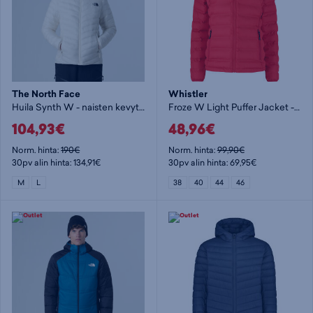
The North Face
Whistler
Huila Synth W - naisten kevytvanutakki
Froze W Light Puffer Jacket - naisten kevytvanutakki
104,93€
48,96€
Norm. hinta:
190€
Norm. hinta:
99,90€
30pv alin hinta: 134,91€
30pv alin hinta: 69,95€
M
L
38
40
44
46