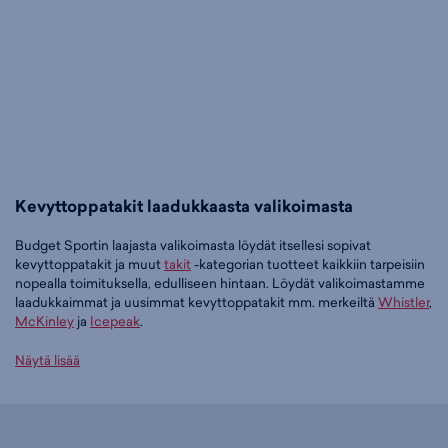
Kevyttoppatakit laadukkaasta valikoimasta
Budget Sportin laajasta valikoimasta löydät itsellesi sopivat
kevyttoppatakit ja muut
takit
-kategorian tuotteet kaikkiin tarpeisiin
nopealla toimituksella, edulliseen hintaan. Löydät valikoimastamme
laadukkaimmat ja uusimmat kevyttoppatakit mm. merkeiltä
Whistler
,
McKinley
ja
Icepeak
.
Tilaa kevyttoppatakit edullisesti Budget Sportilta
Näytä lisää
Tällä hetkellä kevyttoppatakit -tuoteryhmässä on 38 tuotetta.
Suosituin tuotteemme tässä ryhmässä on
Whistler Nellye W Quilted