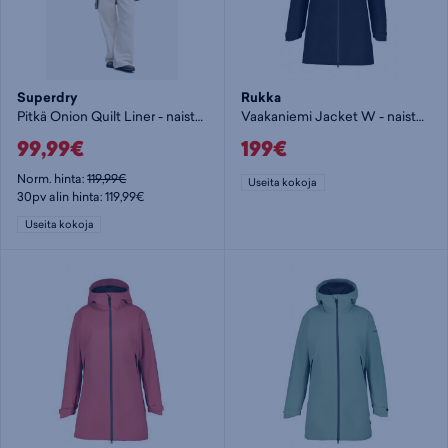
Superdry
Rukka
Pitkä Onion Quilt Liner - naisten kevytvanutakki
Vaakaniemi Jacket W - naisten kevytvanutakki
99,99€
199€
Norm. hinta:
119,99€
Useita kokoja
30pv alin hinta: 119,99€
Useita kokoja