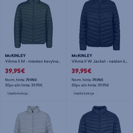
McKINLEY
McKINLEY
Vihma II M - miesten kevytvanutakki
Vihma II W Jacket - naisten kevytvanutakki
39,95€
39,95€
Norm. hinta:
79,95€
Norm. hinta:
79,95€
30pv alin hinta: 39,95€
30pv alin hinta: 39,95€
Useita kokoja
Useita kokoja