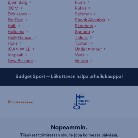
alustavasti maksutta ja saat erillisen ilmoituksen kun se on
Björn Borg
Puma
noudettavissa.
CCM
Rukka
Didriksons
Salomon
Asiakaspalvelumme ja myyjämme auttavat oikean tuotteen
Fat Pipe
Shock Absorber
valinnassa
Halti
Skechers
Helkama
Speedo
Ammattitaitoinen asiakaspalvelumme sekä kauppojemme
Helly Hansen
Titleist
asiantuntevat myyjät palvelevat sinua mielellään sopivan tuotteen ja
Hoka
Tunturi
koon etsinnässä. Lisäksi meillä on useille tuotteille erinomaiset
ICANIWILL
Under Armour
valintaoppaat
, jotka auttavat sopivan tuotteen valinnassa. Tutustu
Icepeak
Vans
myös kategorioihimme
toppatakit
,
talvitakit
ja
hybriditakit
!
New Balance
Wilson
Budget Sport — Liikuttavan halpa urheilukauppa!
Nopeammin.
Tilaukset toimitetaan sinulle jopa kolmessa päivässä.