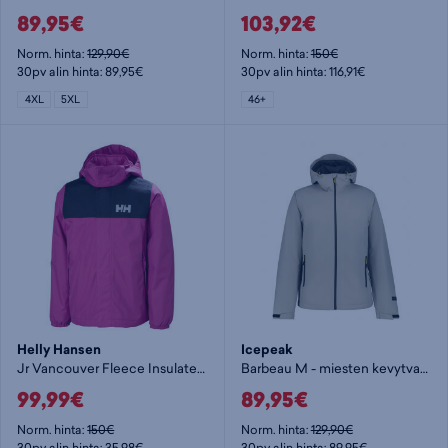
89,95€
103,92€
Norm. hinta:
129,90€
Norm. hinta:
150€
30pv alin hinta: 89,95€
30pv alin hinta: 116,91€
4XL
5XL
46+
Helly Hansen
Icepeak
Jr Vancouver Fleece Insulated Jacket - lasten kevytvanutakki
Barbeau M - miesten kevytvanutakki
99,99€
89,95€
Norm. hinta:
150€
Norm. hinta:
129,90€
30pv alin hinta: 35,98€
30pv alin hinta: 89,95€