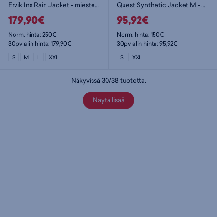
Ervik Ins Rain Jacket - miesten kevytvanutakki
Quest Synthetic Jacket M - miesten kevytvanutakki
179,90€
95,92€
Norm. hinta:
250€
Norm. hinta:
150€
30pv alin hinta: 179,90€
30pv alin hinta: 95,92€
S
M
L
XXL
S
XXL
Näkyvissä
30
/
38
tuotetta
.
Näytä lisää