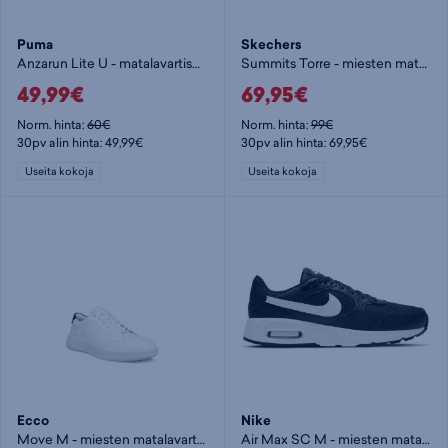
Puma
Skechers
Anzarun Lite U - matalavartiset tennarit
Summits Torre - miesten matalavartiset tennarit
49,99€
69,95€
Norm. hinta:
60€
Norm. hinta:
99€
30pv alin hinta: 49,99€
30pv alin hinta: 69,95€
Useita kokoja
Useita kokoja
Ecco
Nike
Move M - miesten matalavartiset tennarit
Air Max SC M - miesten matalavartiset tennarit