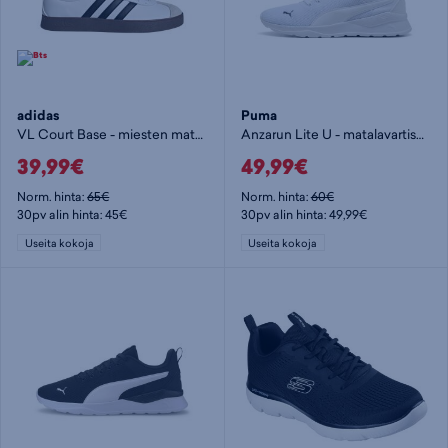
adidas
Puma
VL Court Base - miesten matalavartiset tennarit
Anzarun Lite U - matalavartiset tennarit
39,99€
49,99€
Norm. hinta:
65€
Norm. hinta:
60€
30pv alin hinta: 45€
30pv alin hinta: 49,99€
Useita kokoja
Useita kokoja