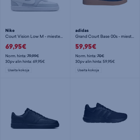
Nike
adidas
Court Vision Low M - miesten matalavartiset tennarit
Grand Court Base 00s - miesten matalavartiset tennarit
69,95€
59,95€
Norm. hinta:
79,99€
Norm. hinta:
70€
30pv alin hinta: 69,95€
30pv alin hinta: 59,95€
Useita kokoja
Useita kokoja