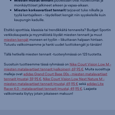
Miesten mustat tennarit
puolestaan ovat huolettomat ja
monikäyttöiset jalkineet arkeen ja vapaa-aikaan.
Miesten korkeavartiset tennarit
tarjoavat tuke nilkalle ja
tyyliä kantajalleen – täydelliset kengät niin syyskeleille kuin
kaupungin kaduille.
Etsitkö sporttisia, klassisia tai trendikkäitä tennareita? Budget Sportin
verkkokaupasta ja myymälöistä löydät miesten tennarit ja muut
miesten kengät
moneen eri tyyliin – liikuttavan halpaan hintaan.
Tutustu valikoimaamme ja hanki uudet luottokengät jo tänään!
Tällä hetkellä miesten tennarit -tuoteryhmässä on 123 tuotetta.
Suosituin tuotteemme tässä ryhmässä on
Nike Court Vision Low M -
miesten matalavartiset tennarit (valkoinen), 69,95 €
. Muita suosittuja
malleja ovat
adidas Grand Court Base 00s - miesten matalavartiset
tennarit (musta), 59,95 €
,
Nike Court Vision Low Next Nature M -
miesten matalavartiset tennarit (musta), 69,95 €
sekä
adidas Lite
Racer 4.0 - matalavartiset tennarit (musta), 49,95 €
. Laajasta
valikoimasta löytyy jotain jokaiseen makuun!