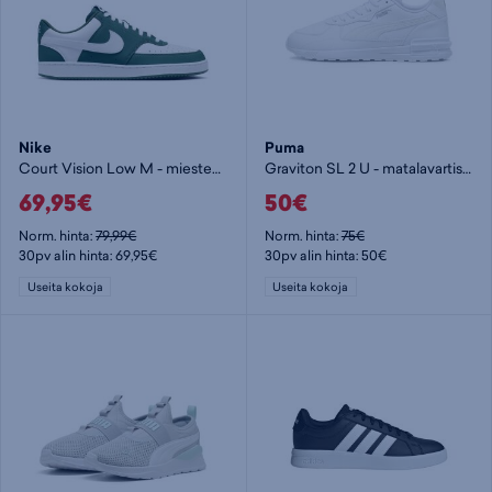
Nike
Puma
Court Vision Low M - miesten matalavartiset tennarit
Graviton SL 2 U - matalavartiset tennarit
69,95€
50€
Norm. hinta:
79,99€
Norm. hinta:
75€
30pv alin hinta: 69,95€
30pv alin hinta: 50€
Useita kokoja
Useita kokoja