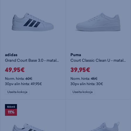
adidas
Puma
Grand Court Base 3.0 - matalavartiset tennarit
Court Classic Clean U - matalavartiset tennarit
49,95€
39,95€
Norm. hinta:
60€
Norm. hinta:
45€
30pv alin hinta: 49,95€
30pv alin hinta: 30€
Useita kokoja
Useita kokoja
Säästä
11%