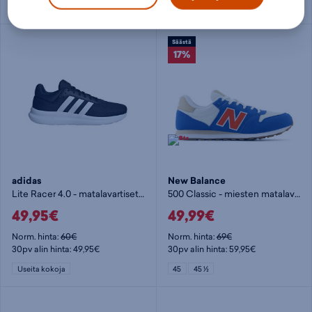
Useita kokoja
Useita kokoja
Säästä
17%
adidas
New Balance
Lite Racer 4.0 - matalavartiset tennarit
500 Classic - miesten matalavartiset tennarit
49,95€
49,99€
Norm. hinta:
60€
Norm. hinta:
69€
30pv alin hinta: 49,95€
30pv alin hinta: 59,95€
Useita kokoja
45
45 ½