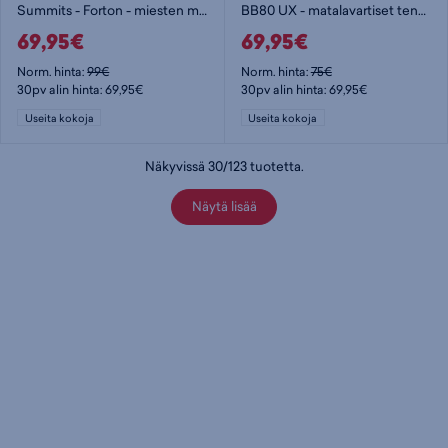
Summits - Forton - miesten matalavartiset tennarit
BB80 UX - matalavartiset tennarit
69,95€
69,95€
Norm. hinta:
99€
Norm. hinta:
75€
30pv alin hinta: 69,95€
30pv alin hinta: 69,95€
Useita kokoja
Useita kokoja
Näkyvissä
30
/
123
tuotetta
.
Näytä lisää