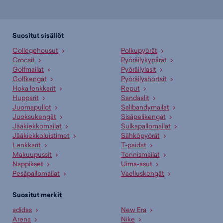
Suositut sisällöt
Collegehousut
Polkupyörät
Crocsit
Pyöräilykypärät
Golfmailat
Pyöräilylasit
Golfkengät
Pyöräilyshortsit
Hoka lenkkarit
Reput
Hupparit
Sandaalit
Juomapullot
Salibandymailat
Juoksukengät
Sisäpelikengät
Jääkiekkomailat
Sulkapallomailat
Jääkiekkoluistimet
Sähköpyörät
Lenkkarit
T-paidat
Makuupussit
Tennismailat
Nappikset
Uima-asut
Pesäpallomailat
Vaelluskengät
Suositut merkit
adidas
New Era
Arena
Nike