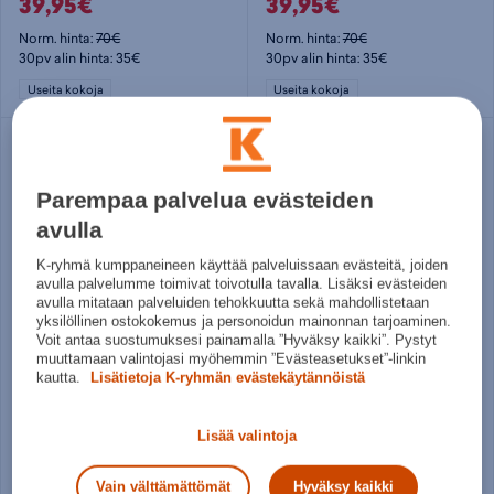
39,95€
39,95€
Norm. hinta:
70€
Norm. hinta:
70€
30pv alin hinta: 35€
30pv alin hinta: 35€
Useita kokoja
Useita kokoja
Säästä
11%
Parempaa palvelua evästeiden
avulla
K-ryhmä kumppaneineen käyttää palveluissaan evästeitä, joiden
avulla palvelumme toimivat toivotulla tavalla. Lisäksi evästeiden
avulla mitataan palveluiden tehokkuutta sekä mahdollistetaan
yksilöllinen ostokokemus ja personoidun mainonnan tarjoaminen.
Voit antaa suostumuksesi painamalla ”Hyväksy kaikki”. Pystyt
muuttamaan valintojasi myöhemmin ”Evästeasetukset”-linkin
adidas
Nike
kautta.
Lisätietoja K-ryhmän evästekäytännöistä
VL Court Base - miesten matalavartiset tennarit
Court Vision Low Next Nature M - miesten matalavartiset tennarit
39,99€
69,95€
Lisää valintoja
Norm. hinta:
65€
Norm. hinta:
79,99€
30pv alin hinta: 45€
30pv alin hinta: 69,95€
Vain välttämättömät
Hyväksy kaikki