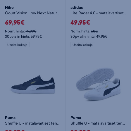
Nike
adidas
Court Vision Low Next Nature M - miesten matalavartiset tennarit
Lite Racer 4.0 - matalavartiset tennarit
69,95€
49,95€
Norm. hinta:
79,99€
Norm. hinta:
60€
30pv alin hinta: 69,95€
30pv alin hinta: 49,95€
Useita kokoja
Useita kokoja
Puma
Puma
Shuffle U - matalavartiset tennarit
Shuffle U - matalavartiset tennarit