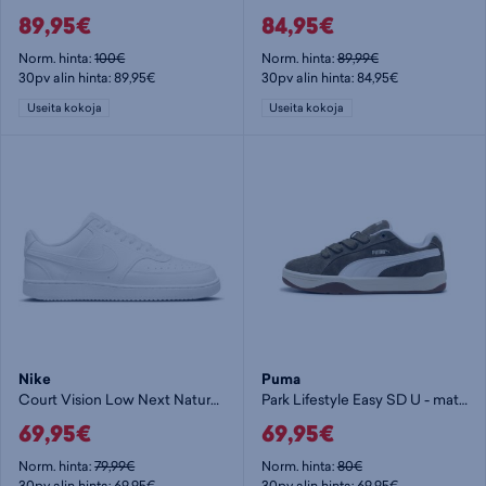
89,95€
84,95€
Norm. hinta:
100€
Norm. hinta:
89,99€
30pv alin hinta: 89,95€
30pv alin hinta: 84,95€
Useita kokoja
Useita kokoja
Nike
Puma
Court Vision Low Next Nature M - miesten matalavartiset tennarit
Park Lifestyle Easy SD U - matalavartiset tennarit
69,95€
69,95€
Norm. hinta:
79,99€
Norm. hinta:
80€
30pv alin hinta: 69,95€
30pv alin hinta: 69,95€