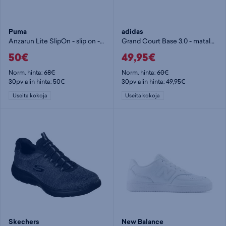
Puma
adidas
Anzarun Lite SlipOn - slip on -kengät
Grand Court Base 3.0 - matalavartiset tennarit
50€
49,95€
Norm. hinta:
68€
Norm. hinta:
60€
30pv alin hinta: 50€
30pv alin hinta: 49,95€
Useita kokoja
Useita kokoja
Skechers
New Balance