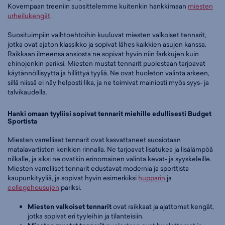
Kovempaan treeniin suosittelemme kuitenkin hankkimaan
miesten
urheilukengät
.
Suosituimpiin vaihtoehtoihin kuuluvat miesten valkoiset tennarit,
jotka ovat ajaton klassikko ja sopivat lähes kaikkien asujen kanssa.
Raikkaan ilmeensä ansiosta ne sopivat hyvin niin farkkujen kuin
chinojenkin pariksi. Miesten mustat tennarit puolestaan tarjoavat
käytännöllisyyttä ja hillittyä tyyliä. Ne ovat huoleton valinta arkeen,
sillä niissä ei näy helposti lika, ja ne toimivat mainiosti myös syys- ja
talvikaudella.
Hanki omaan tyyliisi sopivat tennarit miehille edullisesti Budget
Sportista
Miesten varrelliset tennarit ovat kasvattaneet suosiotaan
matalavartisten kenkien rinnalla. Ne tarjoavat lisätukea ja lisälämpöä
nilkalle, ja siksi ne ovatkin erinomainen valinta kevät- ja syyskeleille.
Miesten varrelliset tennarit edustavat modernia ja sporttista
kaupunkityyliä, ja sopivat hyvin esimerkiksi
hupparin
ja
collegehousujen
pariksi.
Miesten valkoiset tennarit
ovat raikkaat ja ajattomat kengät,
jotka sopivat eri tyyleihin ja tilanteisiin.