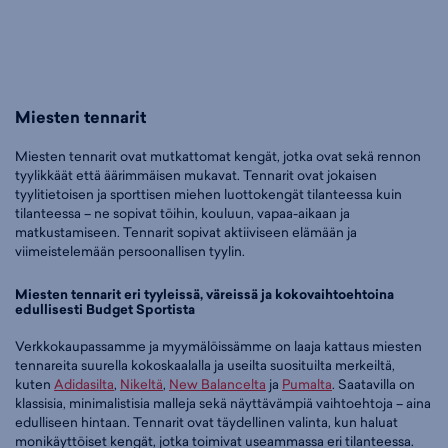
Miesten tennarit
Miesten tennarit ovat mutkattomat kengät, jotka ovat sekä rennon
tyylikkäät että äärimmäisen mukavat. Tennarit ovat jokaisen
tyylitietoisen ja sporttisen miehen luottokengät tilanteessa kuin
tilanteessa – ne sopivat töihin, kouluun, vapaa-aikaan ja
matkustamiseen. Tennarit sopivat aktiiviseen elämään ja
viimeistelemään persoonallisen tyylin.
Miesten tennarit eri tyyleissä, väreissä ja kokovaihtoehtoina
edullisesti Budget Sportista
Verkkokaupassamme ja myymälöissämme on laaja kattaus miesten
tennareita suurella kokoskaalalla ja useilta suosituilta merkeiltä,
kuten
Adidasilta
,
Nikeltä
,
New Balancelta
ja
Pumalta
. Saatavilla on
klassisia, minimalistisia malleja sekä näyttävämpiä vaihtoehtoja – aina
edulliseen hintaan. Tennarit ovat täydellinen valinta, kun haluat
monikäyttöiset kengät, jotka toimivat useammassa eri tilanteessa.