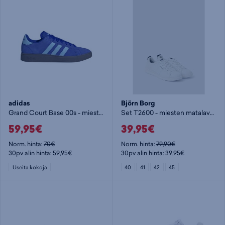
adidas
Björn Borg
Grand Court Base 00s - miesten matalavartiset tennarit
Set T2600 - miesten matalavartiset tennarit
59,95€
39,95€
Norm. hinta:
70€
Norm. hinta:
79,90€
30pv alin hinta: 59,95€
30pv alin hinta: 39,95€
Useita kokoja
40
41
42
45