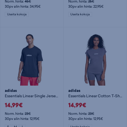
Norm. hinta:
45€
Norm. hinta:
25€
30pv alin hinta: 34,95€
30pv alin hinta: 22,95€
Useita kokoja
Useita kokoja
adidas
adidas
Essentials Linear Single Jersey Tee - t-paita
Essentials Linear Cotton T-Shirt W - naisten t-paita
14,99€
14,99€
Norm. hinta:
23€
Norm. hinta:
23€
30pv alin hinta: 12,95€
30pv alin hinta: 12,95€
S
M
L
Useita kokoja