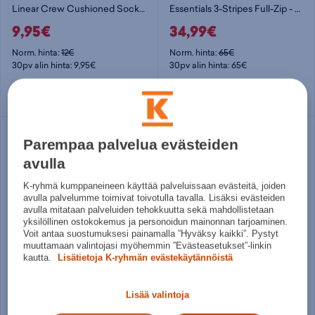
Linear Crew Cushioned Socks 3 Pairs - nilkkasukat
Essentials 3-Stripes Full-Zip - naisten huppari
9,95€
34,99€
Norm. hinta:
12€
Norm. hinta:
65€
30pv alin hinta: 9,95€
30pv alin hinta: 65€
37 - 39
40 - 42
43 - 45
Useita kokoja
46 - 48
Säästä
Parempaa palvelua evästeiden
25%
avulla
K-ryhmä kumppaneineen käyttää palveluissaan evästeitä, joiden
avulla palvelumme toimivat toivotulla tavalla. Lisäksi evästeiden
avulla mitataan palveluiden tehokkuutta sekä mahdollistetaan
yksilöllinen ostokokemus ja personoidun mainonnan tarjoaminen.
Voit antaa suostumuksesi painamalla ”Hyväksy kaikki”. Pystyt
muuttamaan valintojasi myöhemmin ”Evästeasetukset”-linkin
kautta.
Lisätietoja K-ryhmän evästekäytännöistä
adidas
adidas
Lite Racer 4.0 - matalavartiset tennarit
Kids Tricot Colour Pop Track Suit - lasten verkkaripuku
Lisää valintoja
49,95€
29,99€