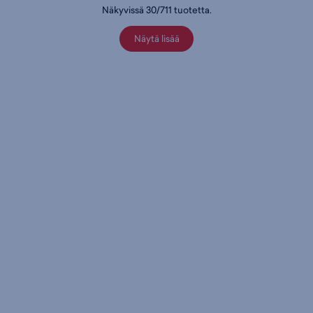
Näkyvissä
30
/
711
tuotetta
.
Näytä lisää