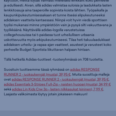
käyttöön, meiltä löydät varmasti mieleisesi lenkkarit koko perheelle
ja edullisesti. Aivan, sillä adidas valmistaa suloisia ja laadukkaita lasten
lenkkitossuja aina taaperoille sopivista koista lähtien. Työpaikalla ja
kaupunkipukeutumisessakaan et tunne itseäsi alipukeutuneeksi
adidaksen vaatteita kantaessasi. Niinpä voit hyvin viedä sporttisen
tyylisi mukanasi minne ympäristöön vain ja pysyä silti vakuuttavana ja
tyylikkäänä. Näyttävällä adidas-logolla varustetuissa
collegehousuissa tai t-paidassa tuot urheilullisen urbaania
uskottavuutta myös arkipukeutumiseesi. Tilaa heti takuulaadukkaat
adidaksen urheilu- ja vapaa-ajan vaatteet, asusteet ja varusteet koko
perheelle Budget Sportista liikuttavan halpaan hintaan.
Tällä hetkellä Adidas-tuotteet -tuoteryhmässä on 708 tuotetta.
Suosituin tuotteemme tässä ryhmässä on
adidas RESPONSE
RUNNER 2 - juoksukengät (musta), 39,95 €
. Muita suosittuja malleja
ovat
adidas RESPONSE RUNNER 2 - juoksukengät (musta), 39,95 €
,
adidas Essentials 3-Stripes Full-Zip - naisten huppari (musta), 34,99 €
sekä
adidas Lin Kids Crw 3p - lasten nilkkasukat (sininen), 7,99 €
.
Laajasta valikoimasta löytyy jotain jokaiseen makuun!