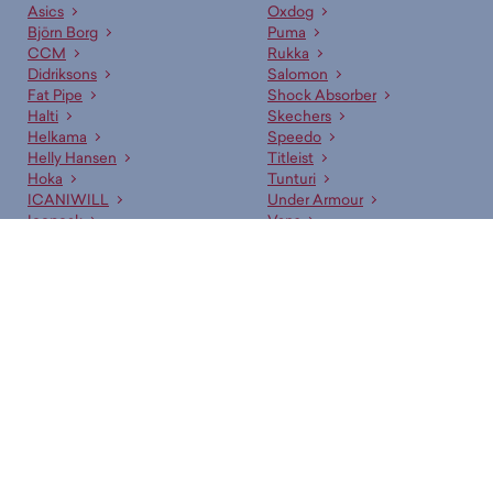
Asics
Oxdog
Björn Borg
Puma
CCM
Rukka
Didriksons
Salomon
Fat Pipe
Shock Absorber
Halti
Skechers
Helkama
Speedo
Helly Hansen
Titleist
Hoka
Tunturi
ICANIWILL
Under Armour
Icepeak
Vans
New Balance
Wilson
Budget Sport — Liikuttavan halpa urheilukauppa!
Nopeammin.