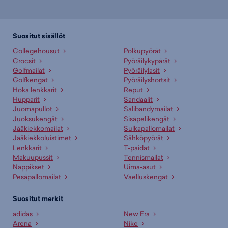
Suositut sisällöt
Collegehousut
Polkupyörät
Crocsit
Pyöräilykypärät
Golfmailat
Pyöräilylasit
Golfkengät
Pyöräilyshortsit
Hoka lenkkarit
Reput
Hupparit
Sandaalit
Juomapullot
Salibandymailat
Juoksukengät
Sisäpelikengät
Jääkiekkomailat
Sulkapallomailat
Jääkiekkoluistimet
Sähköpyörät
Lenkkarit
T-paidat
Makuupussit
Tennismailat
Nappikset
Uima-asut
Pesäpallomailat
Vaelluskengät
Suositut merkit
adidas
New Era
Arena
Nike