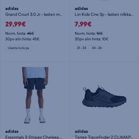
adidas
adidas
Grand Court 3.0 Jr - lasten matalavartiset tennarit
Lin Kids Crw 3p - lasten nilkkasukat
29,99€
7,99€
Norm. hinta:
45€
Norm. hinta:
10€
30pv alin hinta: 45€
30pv alin hinta: 10€
Useita kokoja
31 - 33
34 - 36
adidas
adidas
Essentials 3-Stripes Chelsea Shorts M - miesten shortsit
Terrex Tracefinder 2 CLIMAPROOF - miesten maastojuoksukengät