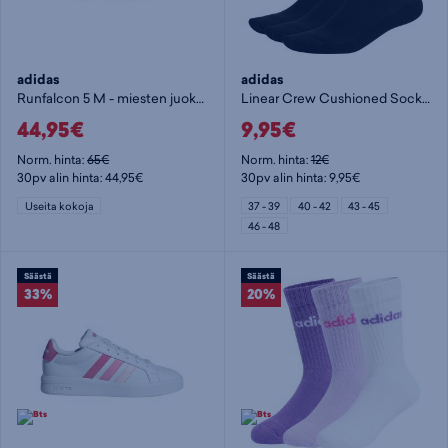
adidas
adidas
Runfalcon 5 M - miesten juoksukengät
Linear Crew Cushioned Socks 3 Pairs - nilkkasukat
44,95€
9,95€
Norm. hinta:
65€
Norm. hinta:
12€
30pv alin hinta: 44,95€
30pv alin hinta: 9,95€
Useita kokoja
37 - 39
40 - 42
43 - 45
46 - 48
Säästä
Säästä
33%
20%