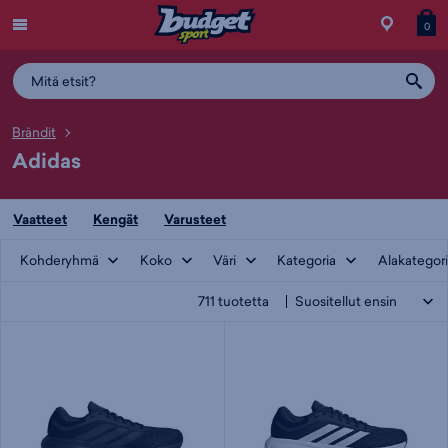
Menu
Myymälä
Siirry
Tuott
T
0
ostos
koris
y
Brändit
Adidas
Vaatteet
Kengät
Varusteet
Kohderyhmä
Koko
Väri
Kategoria
Alakategor
711
tuotetta