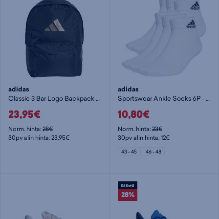
adidas
adidas
Classic 3 Bar Logo Backpack - päiväreppu
Sportswear Ankle Socks 6P - nilkkasukat
23,95€
10,80€
Norm. hinta:
28€
Norm. hinta:
23€
30pv alin hinta: 23,95€
30pv alin hinta: 12€
43 - 45
46 - 48
Säästä
28%