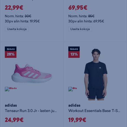
22,99€
69,95€
Norm. hinta:
30€
Norm. hinta:
85€
30pv alin hinta: 19,95€
30pv alin hinta: 69,95€
Useita kokoja
Useita kokoja
Säästä
Säästä
28%
13%
adidas
adidas
Tensaur Run 3.0 Jr - lasten juoksukengät
Workout Essentials Base T-Shirt M - miesten t-paita
24,99€
19,99€