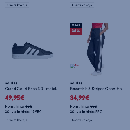
Useita kokoja
Useita kokoja
Säästä
36%
adidas
adidas
Grand Court Base 3.0 - matalavartiset tennarit
Essentials 3-Stripes Open-Hem Fleece Joggers W - naisten collegehousut
49,95€
34,99€
Norm. hinta:
60€
Norm. hinta:
55€
30pv alin hinta: 49,95€
30pv alin hinta: 55€
Useita kokoja
Useita kokoja