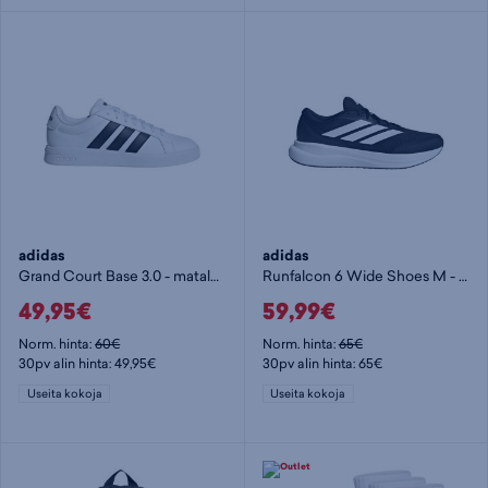
adidas
adidas
Grand Court Base 3.0 - matalavartiset tennarit
Runfalcon 6 Wide Shoes M - miesten juoksukengät
49,95€
59,99€
Norm. hinta:
60€
Norm. hinta:
65€
30pv alin hinta: 49,95€
30pv alin hinta: 65€
Useita kokoja
Useita kokoja