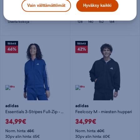
Vain välttämättömät
Hyväksy kaikki
Norm. hinta:
60€
Norm. hinta:
55€
30pv alin hinta: 49,95€
30pv alin hinta: 39,95€
Useita kokoja
128
140
152
164
Säästä
Säästä
46%
42%
adidas
adidas
Essentials 3-Stripes Full-Zip - naisten huppari
Feelcozy M - miesten huppari
34,99€
34,99€
Norm. hinta:
65€
Norm. hinta:
60€
30pv alin hinta: 65€
30pv alin hinta: 60€