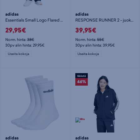
adidas
adidas
Essentials Small Logo Flared Leggings W - naisten pitkät trikoot
RESPONSE RUNNER 2 - juoksukengät
29,95€
39,95€
Norm. hinta:
38€
Norm. hinta:
55€
30pv alin hinta: 29,95€
30pv alin hinta: 39,95€
Useita kokoja
Useita kokoja
Säästä
46%
adidas
adidas