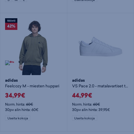
Säästä
42%
adidas
adidas
Feelcozy M - miesten huppari
VS Pace 2.0 - matalavartiset tennarit
34,99€
44,99€
Norm. hinta:
60€
Norm. hinta:
60€
30pv alin hinta: 60€
30pv alin hinta: 39,95€
Useita kokoja
Useita kokoja