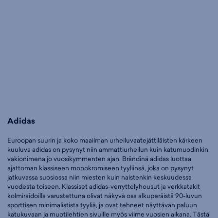
Adidas
Euroopan suurin ja koko maailman urheiluvaatejättiläisten kärkeen
kuuluva adidas on pysynyt niin ammattiurheilun kuin katumuodinkin
vakionimenä jo vuosikymmenten ajan. Brändinä adidas luottaa
ajattoman klassiseen monokromiseen tyyliinsä, joka on pysynyt
jatkuvassa suosiossa niin miesten kuin naistenkin keskuudessa
vuodesta toiseen. Klassiset adidas-verryttelyhousut ja verkkatakit
kolmiraidoilla varustettuna olivat näkyvä osa alkuperäistä 90-luvun
sporttisen minimalistista tyyliä, ja ovat tehneet näyttävän paluun
katukuvaan ja muotilehtien sivuille myös viime vuosien aikana. Tästä