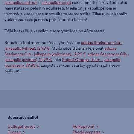
jalkapallovaatteet
ja
jalkapallokengät
sekä ammattilaiskäyttöön että
harrastetason peleihin edullisesti. Meillä on jalkapallopalloja eri
väreissä ja kuoseissa tunnetuilta tuotemerkeiltä. Tilaa uusi jalkapallo
verkkokaupasta ja nosta pelisi uudelle tasolle!
Tällä hetkellä jalkapallot -tuoteryhmässä on 43 tuotetta.
Suosituin tuotteemme tässä ryhmässä on
adidas Starlancer Clb -
jalkapallo (vihreä), 12,99 €
. Muita suosittuja malleja ovat
adidas
Starlancer Clb - jalkapallo (valkoinen), 12,99 €
,
adidas Starlancer Clb -
jalkapallo (sininen), 12,99 €
sekä
Select Omega Team - jalkapallo
(punainen), 29,95 €
. Laajasta valikoimasta löytyy jotain jokaiseen
makuun!
Suositut sisällöt
Collegehousut
Polkupyörät
Crocsit
Pyöräilykypärät