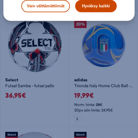
1
4
5
Vain välttämättömät
Hyväksy kaikki
Säästä
20%
Select
adidas
Futsal Samba - futsal pallo
Trionda Italy Home Club Ball - jalkapallo
36,95€
19,99€
Norm. hinta:
28€
30pv alin hinta: 24,95€
5
Säästä
Säästä