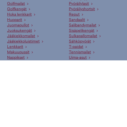
Golfmailat
Pyöräilylasit
Golfkengät
Pyöräilyshortsit
Hoka lenkkarit
Reput
Hupparit
Sandaalit
Juomapullot
Salibandymailat
Juoksukengät
Sisäpelikengät
Jääkiekkomailat
Sulkapallomailat
Jääkiekkoluistimet
Sähköpyörät
Lenkkarit
T-paidat
Makuupussit
Tennismailat
Nappikset
Uima-asut
Pesäpallomailat
Vaelluskengät
Suositut merkit
adidas
New Era
Arena
Nike
Asics
Oxdog
Björn Borg
Puma
CCM
Rukka
Didriksons
Salomon
Fat Pipe
Shock Absorber
Halti
Skechers
Helkama
Speedo