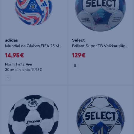
adidas
Select
Mundial de Clubes FIFA 25 Mini Ball - tekniikkapallo
Brillant Super TB Veikkausliiga - jalkapallo
14,95€
129€
Norm. hinta:
18€
5
30pv alin hinta: 14,95€
1