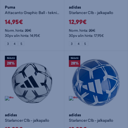
Puma
adidas
Attacanto Graphic Ball - tekniikkapallo
Starlancer Clb - jalkapallo
14,95€
12,99€
Norm. hinta:
20€
Norm. hinta:
20€
30pv alin hinta: 14,95€
30pv alin hinta: 17,95€
3
4
5
3
4
5
Säästä
Säästä
28%
28%
adidas
adidas
Starlancer Clb - jalkapallo
Starlancer Clb - jalkapallo