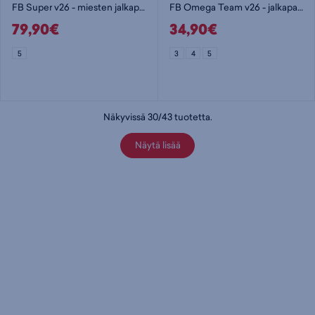
FB Super v26 - miesten jalkapallo
FB Omega Team v26 - jalkapallo
79,90€
34,90€
5
3
4
5
Näkyvissä
30
/
43
tuotetta
.
Näytä lisää