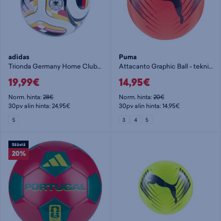
adidas
Puma
Trionda Germany Home Club Ball - jalkapallo
Attacanto Graphic Ball - tekniikkapallo
19,99€
14,95€
Norm. hinta:
28€
Norm. hinta:
20€
30pv alin hinta: 24,95€
30pv alin hinta: 14,95€
5
3
4
5
Säästä
20%