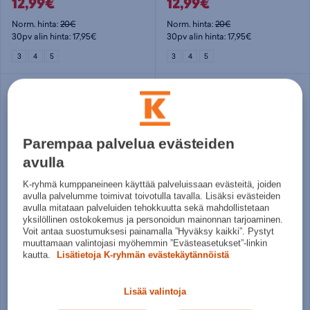
12,99€
12,99€
Norm. hinta:
20€
Norm. hinta:
20€
30pv alin hinta: 17,95€
30pv alin hinta: 17,95€
3
4
5
3
4
5
Parempaa palvelua evästeiden
avulla
K-ryhmä kumppaneineen käyttää palveluissaan evästeitä, joiden
avulla palvelumme toimivat toivotulla tavalla. Lisäksi evästeiden
avulla mitataan palveluiden tehokkuutta sekä mahdollistetaan
yksilöllinen ostokokemus ja personoidun mainonnan tarjoaminen.
adidas
adidas
Voit antaa suostumuksesi painamalla ”Hyväksy kaikki”. Pystyt
AFA Mini Home - tekniikkapallo
FIFA Club World Cup 25 Competition Ball - jalkapallo
muuttamaan valintojasi myöhemmin ”Evästeasetukset”-linkin
kautta.
Lisätietoja K-ryhmän evästekäytännöistä
16,95€
59,95€
Norm. hinta:
18€
Norm. hinta:
65€
Lisää valintoja
30pv alin hinta: 16,95€
30pv alin hinta: 59,95€