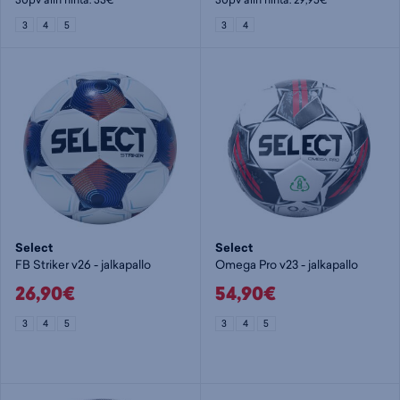
3
4
5
3
4
Select
Select
FB Striker v26 - jalkapallo
Omega Pro v23 - jalkapallo
26,90€
54,90€
3
4
5
3
4
5