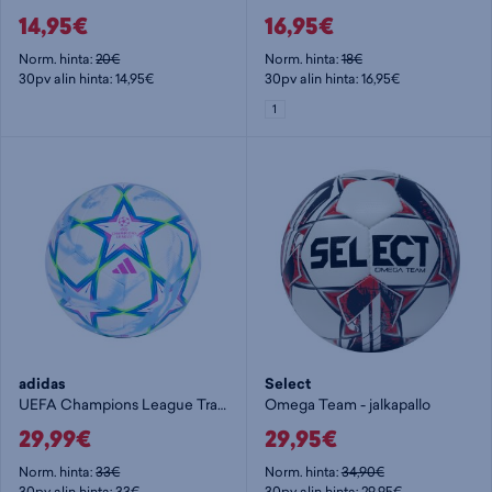
14,95€
16,95€
Norm. hinta:
20€
Norm. hinta:
18€
30pv alin hinta: 14,95€
30pv alin hinta: 16,95€
1
adidas
Select
UEFA Champions League Training Ball - jalkapallo
Omega Team - jalkapallo
29,99€
29,95€
Norm. hinta:
33€
Norm. hinta:
34,90€
30pv alin hinta: 33€
30pv alin hinta: 29,95€