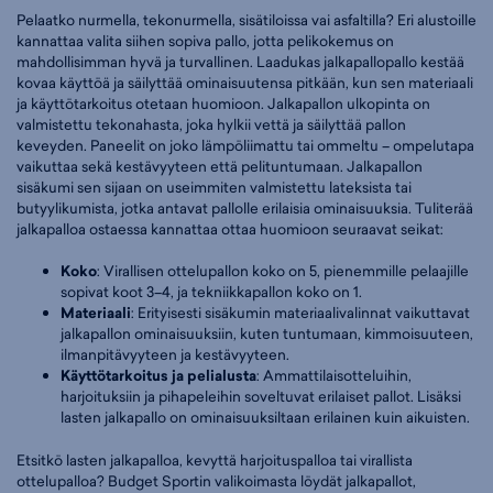
Pelaatko nurmella, tekonurmella, sisätiloissa vai asfaltilla? Eri alustoille
kannattaa valita siihen sopiva pallo, jotta pelikokemus on
mahdollisimman hyvä ja turvallinen. Laadukas jalkapallopallo kestää
kovaa käyttöä ja säilyttää ominaisuutensa pitkään, kun sen materiaali
ja käyttötarkoitus otetaan huomioon. Jalkapallon ulkopinta on
valmistettu tekonahasta, joka hylkii vettä ja säilyttää pallon
keveyden. Paneelit on joko lämpöliimattu tai ommeltu – ompelutapa
vaikuttaa sekä kestävyyteen että pelituntumaan. Jalkapallon
sisäkumi sen sijaan on useimmiten valmistettu lateksista tai
butyylikumista, jotka antavat pallolle erilaisia ominaisuuksia. Tuliterää
jalkapalloa ostaessa kannattaa ottaa huomioon seuraavat seikat:
Koko
: Virallisen ottelupallon koko on 5, pienemmille pelaajille
sopivat koot 3–4, ja tekniikkapallon koko on 1.
Materiaali
: Erityisesti sisäkumin materiaalivalinnat vaikuttavat
jalkapallon ominaisuuksiin, kuten tuntumaan, kimmoisuuteen,
ilmanpitävyyteen ja kestävyyteen.
Käyttötarkoitus ja pelialusta
: Ammattilaisotteluihin,
harjoituksiin ja pihapeleihin soveltuvat erilaiset pallot. Lisäksi
lasten jalkapallo on ominaisuuksiltaan erilainen kuin aikuisten.
Etsitkö lasten jalkapalloa, kevyttä harjoituspalloa tai virallista
ottelupalloa? Budget Sportin valikoimasta löydät jalkapallot,