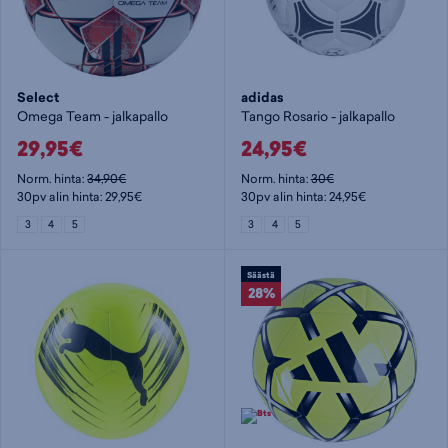
Select
adidas
Omega Team - jalkapallo
Tango Rosario - jalkapallo
29,95€
24,95€
Norm. hinta:
34,90€
Norm. hinta:
30€
30pv alin hinta: 29,95€
30pv alin hinta: 24,95€
3
4
5
3
4
5
Säästä
28%