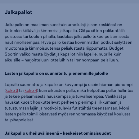
Jalkapallot
Jalkapallo on maailman suosituin urheilulaji ja sen keskiössä on
tietenkin kiiltävä ja kimmoisa jalkapallo. Olitpa sitten pelikentällä,
puistossa tai koulun pihalla, laadukas jalkapallo tekee pelaamisesta
nautinnollisempaa. Hyvä pallo kestää kovimmatkin potkut säilyttäen
muotonsa ja kimmoisuutensa pelialustasta riippumatta. Budget
Sportin valikoimasta löydät jalkapallot niin lapsille, nuorille kuin
aikuisille – harjoitteluun, otteluihin tai rennompaan pelailuun.
Lasten jalkapallo on suunniteltu pienemmille jaloille
Lapsille suunnattu jalkapallo on kevyempi ja usein hieman pienempi
(
koko 3
tai
koko 4
) kuin aikuisten pallo, mikä helpottaa pallonhallintaa
ja tekee pelaamisesta hauskempaa ja turvallisempaa. Värikkäät ja
hauskat kuosit houkuttelevat perheen pienimpiä liikkumaan ja
tutustumaan lajiin ja motivoi tulevia futistähtiä treenaamaan. Moni
lasten pallo toimii loistavasti myös rennommassa käytössä koulussa
tai pihapeleissä.
Jalkapallo urheiluvälineenä – keskeiset ominaisuudet