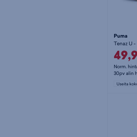
Puma
Tenaz U -
49,
Norm. hint
30pv alin 
Useita kok