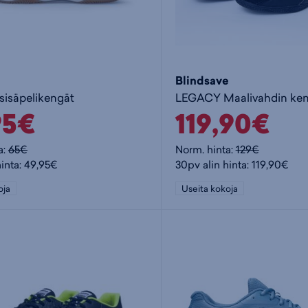
Blindsave
 sisäpelikengät
95€
119,90€
a:
65€
Norm. hinta:
129€
hinta: 49,95€
30pv alin hinta: 119,90€
oja
Useita kokoja