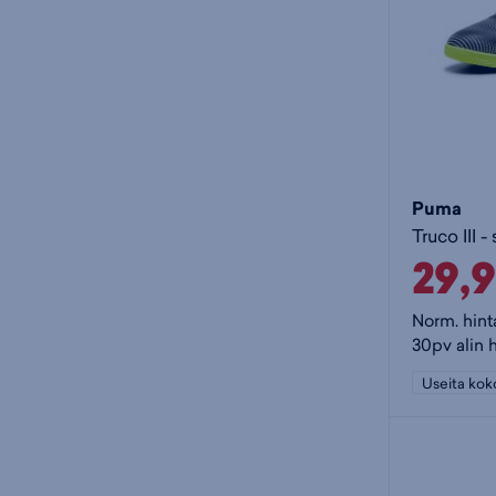
Puma
Truco III 
29,
Norm. hint
30pv alin 
Useita kok