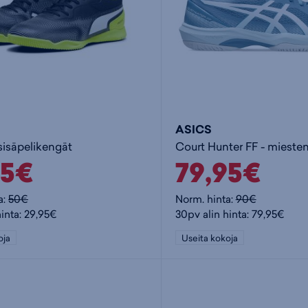
ASICS
- sisäpelikengät
95€
79,95€
a:
50€
Norm. hinta:
90€
hinta: 29,95€
30pv alin hinta: 79,95€
oja
Useita kokoja