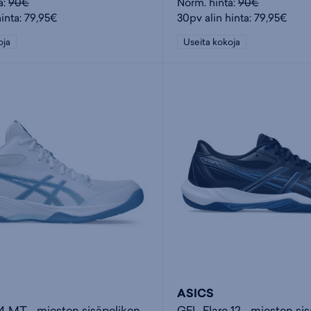
a:
90€
Norm. hinta:
90€
hinta: 79,95€
30pv alin hinta: 79,95€
oja
Useita kokoja
ASICS
GEL Task 4 MT - miesten sisäpelikengät
GEL-Flare 12 - miesten si