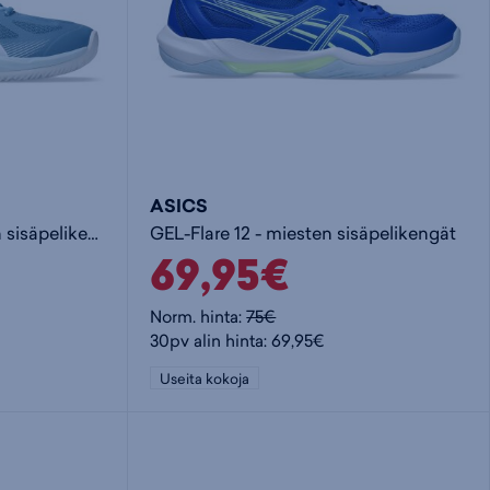
ASICS
Court Hunter FF - miesten sisäpelikengät
GEL-Flare 12 - miesten sisäpelikengät
69,95€
Norm. hinta:
75€
30pv alin hinta: 69,95€
Useita kokoja