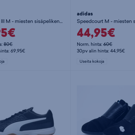
adidas
Solarflash III M - miesten sisäpelikengät
95€
44,95€
a:
80€
Norm. hinta:
60€
hinta: 69,95€
30pv alin hinta: 44,95€
oja
Useita kokoja