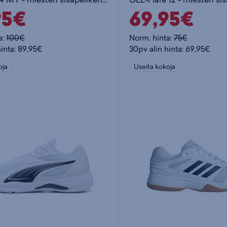
95€
69,95€
a:
100€
Norm. hinta:
75€
hinta: 89,95€
30pv alin hinta: 69,95€
oja
Useita kokoja