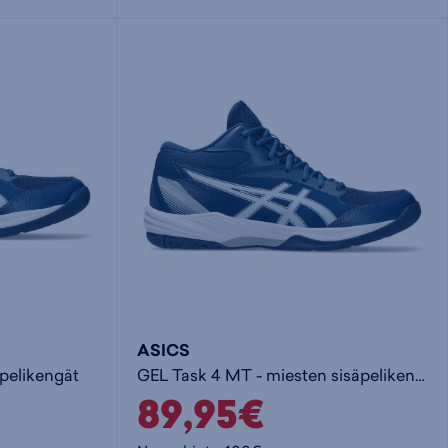
i
s
s
i
a
ä
n
:
:
ASICS
äpelikengät
GEL Task 4 MT - miesten sisäpelikengät
89,95€