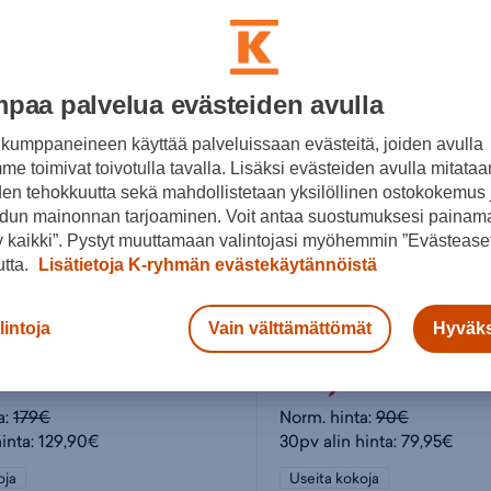
paa palvelua evästeiden avulla
kumppaneineen käyttää palveluissaan evästeitä, joiden avulla
e toimivat toivotulla tavalla. Lisäksi evästeiden avulla mitataa
den tehokkuutta sekä mahdollistetaan yksilöllinen ostokokemus 
dun mainonnan tarjoaminen. Voit antaa suostumuksesi painama
 kaikki”. Pystyt muuttamaan valintojasi myöhemmin ”Evästeaset
utta.
Lisätietoja K-ryhmän evästekäytännöistä
ASICS
lintoja
Vain välttämättömät
Hyväks
 Shoe - sisäpelikengät
,90€
79,95€
a:
179€
Norm. hinta:
90€
hinta: 129,90€
30pv alin hinta: 79,95€
oja
Useita kokoja