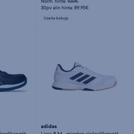
Norm. hinta:
100€
30pv alin hinta: 89,95€
Useita kokoja
adidas
säpelikengät
Ligra 8 M - miesten sisäpelikengät