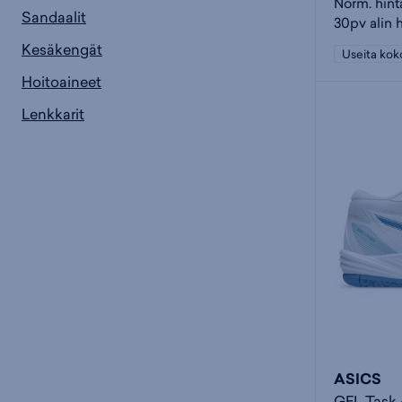
Norm. hint
Sandaalit
30pv alin 
Kesäkengät
Useita kok
Hoitoaineet
Lenkkarit
ASICS