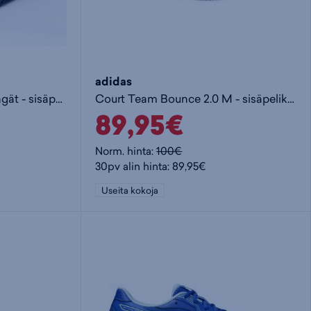
adidas
LEGACY Maalivahdin kengät - sisäpelikengät
Court Team Bounce 2.0 M - sisäpelikengät
89,95€
Norm. hinta:
100€
30pv alin hinta: 89,95€
Useita kokoja