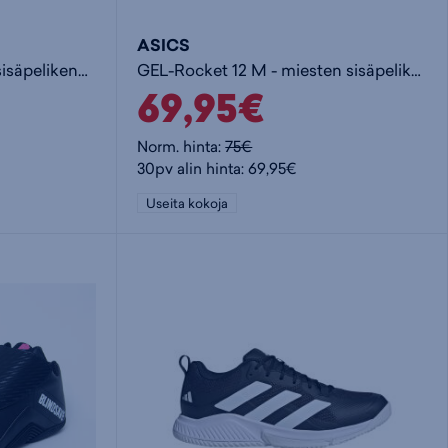
ASICS
Speedcourt M - miesten sisäpelikengät
GEL-Rocket 12 M - miesten sisäpelikengät
69,95€
Norm. hinta:
75€
30pv alin hinta: 69,95€
Useita kokoja