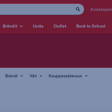
Asiakaspal
Brändit
Uutta
Outlet
Back to School
Brändi
Väri
Kauppasaatavuus