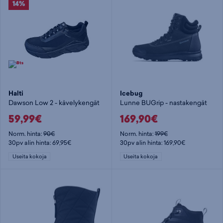
14%
Halti
Icebug
Dawson Low 2 - kävelykengät
Lunne BUGrip - nastakengät
59,99€
169,90€
Norm. hinta:
90€
Norm. hinta:
199€
30pv alin hinta: 69,95€
30pv alin hinta: 169,90€
Useita kokoja
Useita kokoja