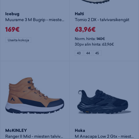
Icebug
Halti
Muurame 3 M Bugrip - miesten nastakengät
Tornio 2 DX - talvivarsikengät
169€
63,96€
Norm. hinta:
140€
Useita kokoja
30pv alin hinta: 63,96€
43
44
45
McKINLEY
Hoka
Ranger II Mid - miesten talvivarsikengät
M Anacapa Low 2 Gtx - miesten matalavartinen vaelluskenkä