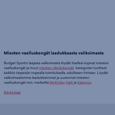
Miesten vaelluskengät laadukkaasta valikoimasta
Budget Sportin laajasta valikoimasta löydät itsellesi sopivat miesten
vaelluskengät ja muut
miesten ulkoilukengät
-kategorian tuotteet
kaikkiin tarpeisiin nopealla toimituksella, edulliseen hintaan. Löydät
valikoimastamme laadukkaimmat ja uusimmat miesten
vaelluskengät mm. merkeiltä
McKinley
,
Halti
ja
Salomon
.
Tilaa miesten vaelluskengät edullisesti Budget Sportilta
Näytä lisää
Tällä hetkellä miesten vaelluskengät -tuoteryhmässä on 68 tuotetta.
Suosituin tuotteemme tässä ryhmässä on
McKINLEY Kona VI Mid