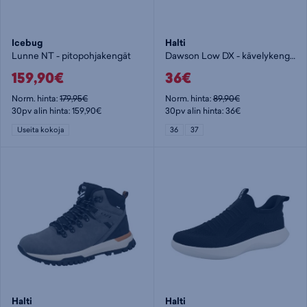
Icebug
Halti
Lunne NT - pitopohjakengät
Dawson Low DX - kävelykengät
159,90€
36€
Norm. hinta:
179,95€
Norm. hinta:
89,90€
30pv alin hinta: 159,90€
30pv alin hinta: 36€
Useita kokoja
36
37
Halti
Halti