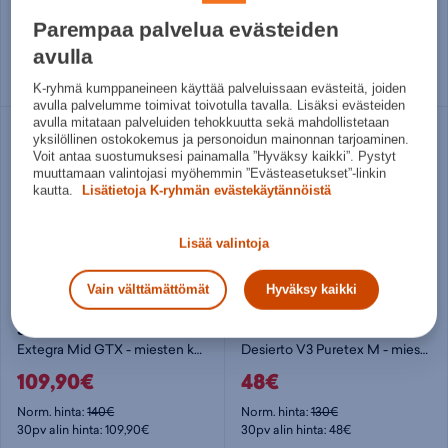
60€
99,95€
Parempaa palvelua evästeiden
Norm. hinta:
95€
Norm. hinta:
139€
30pv alin hinta: 60€
30pv alin hinta: 99,95€
avulla
Useita kokoja
Useita kokoja
K-ryhmä kumppaneineen käyttää palveluissaan evästeitä, joiden
avulla palvelumme toimivat toivotulla tavalla. Lisäksi evästeiden
avulla mitataan palveluiden tehokkuutta sekä mahdollistetaan
yksilöllinen ostokokemus ja personoidun mainonnan tarjoaminen.
Voit antaa suostumuksesi painamalla ”Hyväksy kaikki”. Pystyt
muuttamaan valintojasi myöhemmin ”Evästeasetukset”-linkin
kautta.
Lisätietoja K-ryhmän evästekäytännöistä
Lisää valintoja
Vain välttämättömät
Hyväksy kaikki
Salomon
Puma
Extegra Mid GTX - miesten korkeavartinen vaelluskenkä
Desierto V3 Puretex M - miesten talvivarsikengät
109,90€
48€
Norm. hinta:
140€
Norm. hinta:
130€
30pv alin hinta: 109,90€
30pv alin hinta: 48€