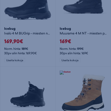
Icebug
Icebug
Ivalo 4 M BUGrip - miesten nastakengät
Muurame 4 M NT - miesten pitopohjakengät
169,90€
169€
Norm. hinta:
189€
Norm. hinta:
199€
30pv alin hinta: 169,90€
30pv alin hinta: 169€
Useita kokoja
Useita kokoja