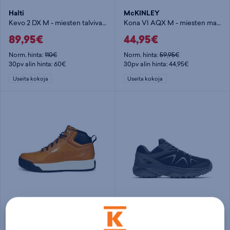
Halti
McKINLEY
Kevo 2 DX M - miesten talvivarsikengät
Kona VI AQX M - miesten matalavartinen vaelluskenkä
89,95€
44,95€
Norm. hinta:
110€
Norm. hinta:
59,95€
30pv alin hinta: 60€
30pv alin hinta: 44,95€
Useita kokoja
Useita kokoja
Puma
Merrell
Tarrenz SB II - korkeavartinen vaelluskenkä
Yokota 3 Gtx - miesten kävelykengät