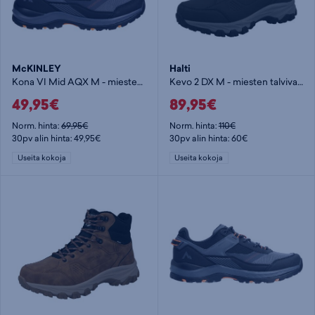
McKINLEY
Halti
Kona VI Mid AQX M - miesten korkeavartinen vaelluskenkä
Kevo 2 DX M - miesten talvivarsikengät
49,95€
89,95€
Norm. hinta:
69,95€
Norm. hinta:
110€
30pv alin hinta: 49,95€
30pv alin hinta: 60€
Useita kokoja
Useita kokoja