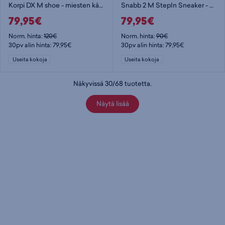
Korpi DX M shoe - miesten kävelykengät
Snabb 2 M StepIn Sneaker - miesten kävelykengät
79,95€
79,95€
Norm. hinta:
120€
Norm. hinta:
90€
30pv alin hinta: 79,95€
30pv alin hinta: 79,95€
Useita kokoja
Useita kokoja
Näkyvissä
30
/
68
tuotetta
.
Näytä lisää