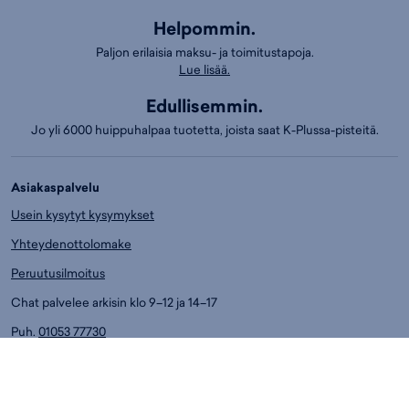
Helpommin.
Paljon erilaisia maksu- ja toimitustapoja.
Lue lisää.
Edullisemmin.
Jo yli 6000 huippuhalpaa tuotetta, joista saat K-Plussa-pisteitä.
Asiakaspalvelu
Usein kysytyt kysymykset
Yhteydenottolomake
Peruutusilmoitus
Chat palvelee arkisin klo 9–12 ja 14–17
Puh.
01053 77730
Ark. klo 14-17
Asiakaspalvelun puhelumaksut:
8,4 snt/min. (sis. ALV)