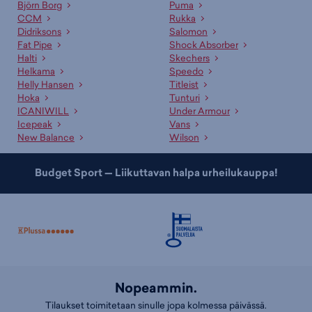
alustavasti maksutta ja saat erillisen ilmoituksen kun se on
Björn Borg
Puma
noudettavissa.
CCM
Rukka
Didriksons
Salomon
Asiakaspalvelumme ja myyjämme auttavat oikean tuotteen
Fat Pipe
Shock Absorber
valinnassa
Halti
Skechers
Helkama
Speedo
Ammattitaitoinen asiakaspalvelumme sekä kauppojemme
Helly Hansen
Titleist
asiantuntevat myyjät palvelevat sinua mielellään sopivan tuotteen ja
Hoka
Tunturi
koon etsinnässä. Lisäksi meillä on useille tuotteille erinomaiset
ICANIWILL
Under Armour
valintaoppaat
, jotka auttavat sopivan tuotteen valinnassa. Tutustu
Icepeak
Vans
myös kategorioihimme
miesten vedenpitävät kengät
,
miesten
New Balance
Wilson
kävelykengät
ja
miesten nilkkurit
!
Budget Sport — Liikuttavan halpa urheilukauppa!
Nopeammin.
Tilaukset toimitetaan sinulle jopa kolmessa päivässä.