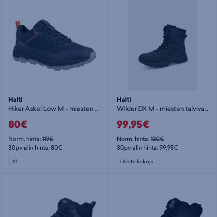
Halti
Halti
Hiker Askel Low M - miesten matalavartinen vaelluskenkä
Wilder DX M - miesten talvivarsikengät
80€
99,95€
Norm. hinta:
119€
Norm. hinta:
130€
30pv alin hinta: 80€
30pv alin hinta: 99,95€
41
Useita kokoja