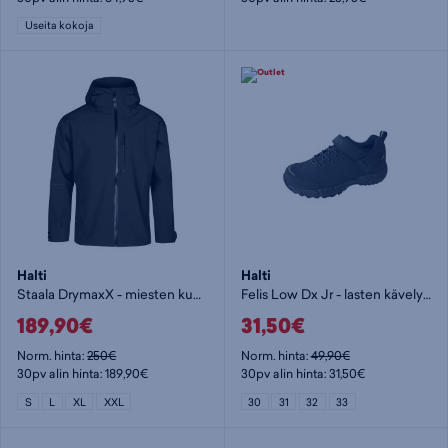
Useita kokoja
Halti
Halti
Staala DrymaxX - miesten kuoritakki
Felis Low Dx Jr - lasten kävelykengät
189,90€
31,50€
Norm. hinta:
250€
Norm. hinta:
49,90€
30pv alin hinta: 189,90€
30pv alin hinta: 31,50€
S
L
XL
XXL
30
31
32
33