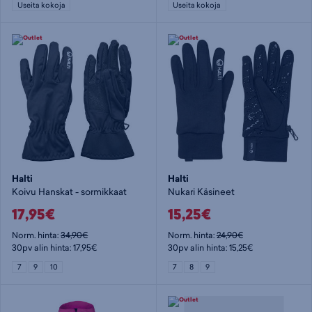
Useita kokoja
Useita kokoja
Halti
Halti
Koivu Hanskat - sormikkaat
Nukari Käsineet
17,95€
15,25€
Norm. hinta:
34,90€
Norm. hinta:
24,90€
30pv alin hinta: 17,95€
30pv alin hinta: 15,25€
7
9
10
7
8
9