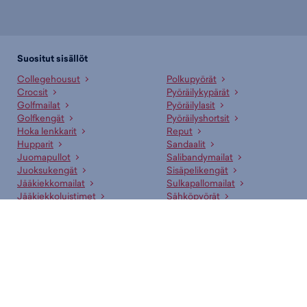
Suositut sisällöt
Collegehousut
Polkupyörät
Crocsit
Pyöräilykypärät
Golfmailat
Pyöräilylasit
Golfkengät
Pyöräilyshortsit
Hoka lenkkarit
Reput
Hupparit
Sandaalit
Juomapullot
Salibandymailat
Juoksukengät
Sisäpelikengät
Jääkiekkomailat
Sulkapallomailat
Jääkiekkoluistimet
Sähköpyörät
Lenkkarit
T-paidat
Makuupussit
Tennismailat
Nappikset
Uima-asut
Pesäpallomailat
Vaelluskengät
Suositut merkit
adidas
New Era