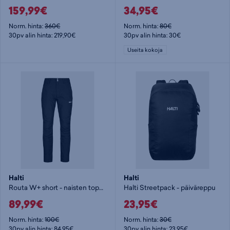
159,99€
34,95€
Norm. hinta:
360€
Norm. hinta:
80€
30pv alin hinta: 219,90€
30pv alin hinta: 30€
Useita kokoja
Halti
Halti
Routa W+ short - naisten toppahousut
Halti Streetpack - päiväreppu
89,99€
23,95€
Norm. hinta:
100€
Norm. hinta:
30€
30pv alin hinta: 84,95€
30pv alin hinta: 23,95€