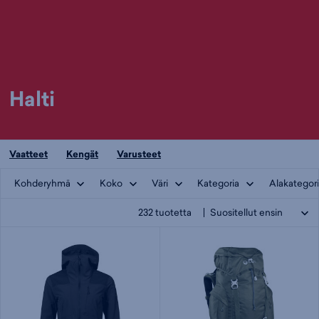
Halti
Vaatteet
Kengät
Varusteet
Kohderyhmä
Koko
Väri
Kategoria
Alakategor
232
tuotetta