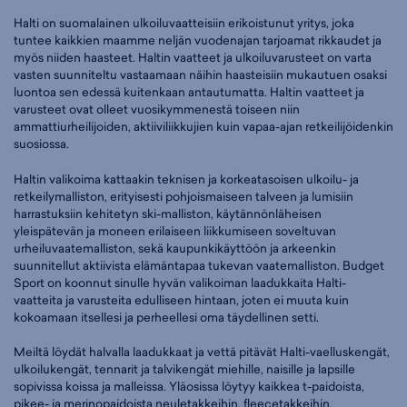
Halti on suomalainen ulkoiluvaatteisiin erikoistunut yritys, joka
tuntee kaikkien maamme neljän vuodenajan tarjoamat rikkaudet ja
myös niiden haasteet. Haltin vaatteet ja ulkoiluvarusteet on varta
vasten suunniteltu vastaamaan näihin haasteisiin mukautuen osaksi
luontoa sen edessä kuitenkaan antautumatta. Haltin vaatteet ja
varusteet ovat olleet vuosikymmenestä toiseen niin
ammattiurheilijoiden, aktiiviliikkujien kuin vapaa-ajan retkeilijöidenkin
suosiossa.
Haltin valikoima kattaakin teknisen ja korkeatasoisen ulkoilu- ja
retkeilymalliston, erityisesti pohjoismaiseen talveen ja lumisiin
harrastuksiin kehitetyn ski-malliston, käytännönläheisen
yleispätevän ja moneen erilaiseen liikkumiseen soveltuvan
urheiluvaatemalliston, sekä kaupunkikäyttöön ja arkeenkin
suunnitellut aktiivista elämäntapaa tukevan vaatemalliston. Budget
Sport on koonnut sinulle hyvän valikoiman laadukkaita Halti-
vaatteita ja varusteita edulliseen hintaan, joten ei muuta kuin
kokoamaan itsellesi ja perheellesi oma täydellinen setti.
Meiltä löydät halvalla laadukkaat ja vettä pitävät Halti-vaelluskengät,
ulkoilukengät, tennarit ja talvikengät miehille, naisille ja lapsille
sopivissa koissa ja malleissa. Yläosissa löytyy kaikkea t-paidoista,
pikee- ja merinopaidoista neuletakkeihin, fleecetakkeihin,