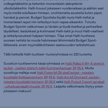
collegetakkeihin ja tietenkin monenlaisiin säänpitäviin
ulkoilutakkeihin. Halti-housut jokaiseen vuodenaikaan ja säähän saat
myös meiltä edulliseen hintaan, unohtamatta asusteita kuten pipot,
hanskat ja pannat. Budget Sportista löydät myös Halti-teltat ja
monenlaiset reput niin retkeilyyn kuin vapaa-aikaankin. Tutustu
Budget Sportin valikoimaan jo tänään ja löydä itsellesi ja perheellesi
täydelliset, laadukkaat ja kotimaiset Halti-takit ja muut Halti-vaatteet
ja retkeilyvarusteet halpaan hintaan. Tilaa omat Halti-tuotteesi
suoraan netistä tai nouda halutessasi lähimmästä Budget Sport-
liikkeestä, ensin myymäläkohtaisen saatavuuden tarkistettuasi.
Tällä hetkellä Halti-tuotteet -tuoteryhmässä on 232 tuotetta.
Suosituin tuotteemme tässä ryhmässä on
Halti Pallas II W+ X-stretch
jacket - naisten stretch-takki (tummanharmaa), 59,95 €
. Muita
suosittuja malleja ovat
Halti Forter M DX shell jacket - miesten
kuoritakki (kirkkaansininen), 89,95 €
,
Halti Aro M DrymaxX Jacket -
miesten kuoritakki (sininen), 81,00 €
sekä
Halti Pursuit 2 sport sandaali
- urheilusandaalit (musta), 39,95 €
. Laajasta valikoimasta löytyy jotain
jokaiseen makuun!