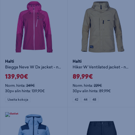
Halti
Halti
Biegga Neve W Dx jacket - naisten kuoritakki
Hiker W Ventilated jacket - naisten retkeilytakki
139,90€
89,99€
Norm. hinta:
249€
Norm. hinta:
229€
30pv alin hinta: 139,90€
30pv alin hinta: 89,99€
Useita kokoja
42
44
48