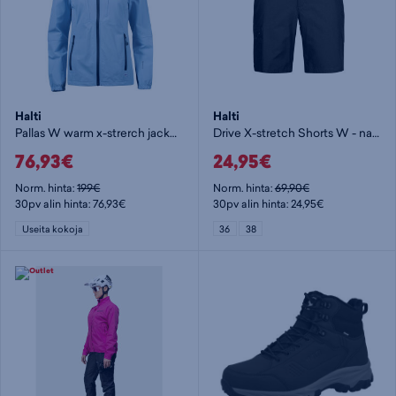
Halti
Halti
Pallas W warm x-strerch jacket - naisten stretch-takki
Drive X-stretch Shorts W - naisten shortsit
76,93€
24,95€
Norm. hinta:
199€
Norm. hinta:
69,90€
30pv alin hinta: 76,93€
30pv alin hinta: 24,95€
Useita kokoja
36
38