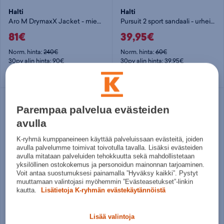
Halti
Halti
Aro M DrymaxX Jacket - miesten kuoritakki
Pursuit 2 sport sandaali - urheilusandaalit
81€
39,95€
Norm. hinta:
240€
Norm. hinta:
60€
30pv alin hinta: 90€
30pv alin hinta: 39,95€
S
L
XXXL
4XL
37
39
40
Parempaa palvelua evästeiden
avulla
K-ryhmä kumppaneineen käyttää palveluissaan evästeitä, joiden
avulla palvelumme toimivat toivotulla tavalla. Lisäksi evästeiden
avulla mitataan palveluiden tehokkuutta sekä mahdollistetaan
yksilöllinen ostokokemus ja personoidun mainonnan tarjoaminen.
Voit antaa suostumuksesi painamalla ”Hyväksy kaikki”. Pystyt
muuttamaan valintojasi myöhemmin ”Evästeasetukset”-linkin
kautta.
Lisätietoja K-ryhmän evästekäytännöistä
Halti
Halti
Eela W Recy Dx jacket - naisten kuoritakki
Pallas II X-Stretch Jacket W - naisten stretch-takki
Lisää valintoja