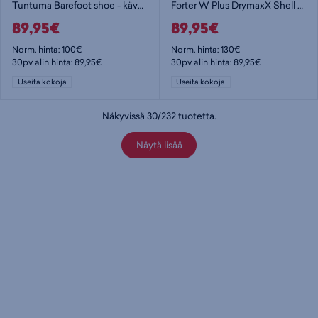
Tuntuma Barefoot shoe - kävelykengät
Forter W Plus DrymaxX Shell Jacket - naisten kuoritakki
89,95€
89,95€
Norm. hinta:
100€
Norm. hinta:
130€
30pv alin hinta: 89,95€
30pv alin hinta: 89,95€
Useita kokoja
Useita kokoja
Näkyvissä
30
/
232
tuotetta
.
Näytä lisää