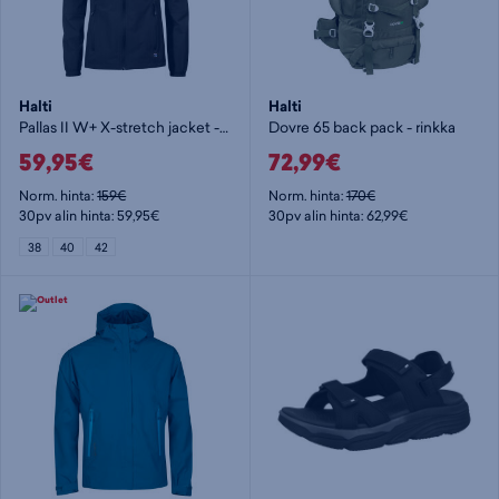
Halti
Halti
Pallas II W+ X-stretch jacket - naisten stretch-takki
Dovre 65 back pack - rinkka
59,95€
72,99€
Norm. hinta:
159€
Norm. hinta:
170€
30pv alin hinta: 59,95€
30pv alin hinta: 62,99€
38
40
42