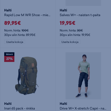
Halti
Halti
Rapid Low M WR Shoe - miesten kävelykengät
Salves W+ - naisten t-paita
89,95€
19,95€
Norm. hinta:
100€
Norm. hinta:
30€
30pv alin hinta: 89,95€
30pv alin hinta: 19,95€
Useita kokoja
Useita kokoja
Säästä
27%
Halti
Halti
Inari 65 pack - rinkka
Drive W+ X-stretch Capri - naisten caprit