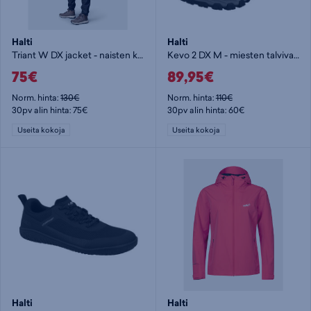
Halti
Halti
Triant W DX jacket - naisten kuoritakki
Kevo 2 DX M - miesten talvivarsikengät
75€
89,95€
Norm. hinta:
130€
Norm. hinta:
110€
30pv alin hinta: 75€
30pv alin hinta: 60€
Useita kokoja
Useita kokoja
Halti
Halti