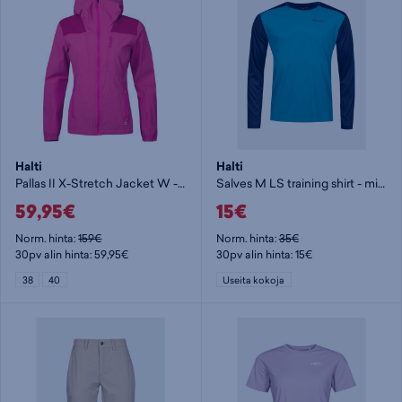
Halti
Halti
Pallas II X-Stretch Jacket W - naisten stretch-takki
Salves M LS training shirt - miesten pitkähihainen paita
59,95€
15€
Norm. hinta:
159€
Norm. hinta:
35€
30pv alin hinta: 59,95€
30pv alin hinta: 15€
38
40
Useita kokoja