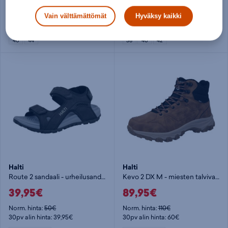
76,50€
59,95€
Vain välttämättömät
Hyväksy kaikki
Norm. hinta:
249€
Norm. hinta:
159€
30pv alin hinta: 85€
30pv alin hinta: 59,95€
40
44
38
40
42
Halti
Halti
Route 2 sandaali - urheilusandaalit
Kevo 2 DX M - miesten talvivarsikengät
39,95€
89,95€
Norm. hinta:
50€
Norm. hinta:
110€
30pv alin hinta: 39,95€
30pv alin hinta: 60€