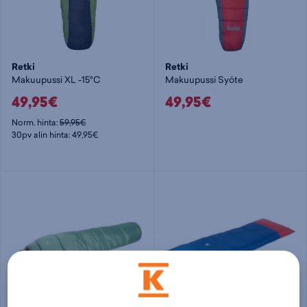
Retki
Retki
Makuupussi XL -15°C
Makuupussi Syöte
49,95€
49,95€
Norm. hinta:
59,95€
30pv alin hinta: 49,95€