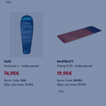
210L
Halti
McKINLEY
Unicove L - makuupussi
Camp II 10 - makuupussi
74,95€
19,95€
Norm. hinta:
110€
Norm. hinta:
29,95€
30pv alin hinta: 74,95€
30pv alin hinta: 19,95€
210L