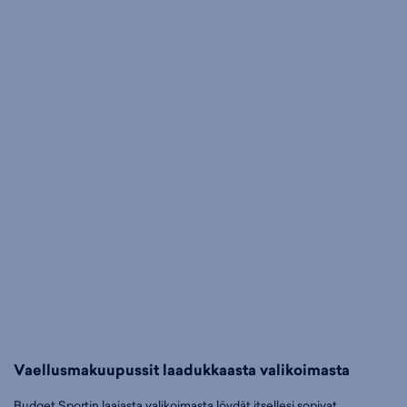
Vaellusmakuupussit laadukkaasta valikoimasta
Budget Sportin laajasta valikoimasta löydät itsellesi sopivat