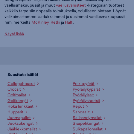
vaellusmakuupussit ja muut
vaellusvarusteet
-kategorian tuotteet
kaikkiin tarpeisiin nopealla toimituksella, edulliseen hintaan. Löydät
valikoimastamme laadukkaimmat ja uusimmat vaellusmakuupussit
mm. merkeiltä
McKinley
,
Retki
ja
Halti
.
Tilaa vaellusmakuupussit edullisesti Budget Sportilta
Näytä lisää
Tällä hetkellä vaellusmakuupussit -tuoteryhmässä on 14 tuotetta.
Suosituin tuotteemme tässä ryhmässä on
McKINLEY Camp Pro II 5
195l - makuupussi (punainen), 34,95 €
. Muita suosittuja malleja ovat
Retki Makuupussi XL -15°C (vihreä), 49,95 €
,
Retki Makuupussi Syöte
(punainen), 49,95 €
sekä
McKINLEY Camp III 10 - makuupussi
Suositut sisällöt
(sininen), 19,95 €
. Laajasta valikoimasta löytyy jotain jokaiseen
Collegehousut
Polkupyörät
makuun!
Crocsit
Pyöräilykypärät
Golfmailat
Pyöräilylasit
Paljonko vaellusmakuupussit maksavat Budget Sportilla?
Golfkengät
Pyöräilyshortsit
Budget Sportin edullisimmat vaellusmakuupussit saat hintaan 19,95
Hoka lenkkarit
Reput
€ ja hintavimmat ovat myynnissä 127,90 € hintaan. Meiltä löydät
Hupparit
Sandaalit
vaellusmakuupussit aina liikuttavan halpaan hintaan!
Juomapullot
Salibandymailat
Juoksukengät
Sisäpelikengät
Onko verkkokaupan tuotteilla maksuton palautusoikeus?
Jääkiekkomailat
Sulkapallomailat