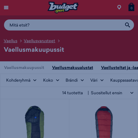
Menu
Myymälä
Siirry
Tuott
T
0
ostos
koris
y
Vaellus
Vaellusvarusteet
Vaellusmakuupussit
Vaellusmakuupussit
Vaellusmakuualustat
Vaellusteltat ja -la
Kohderyhmä
Koko
Brändi
Väri
Kauppasaatav
14
tuotetta