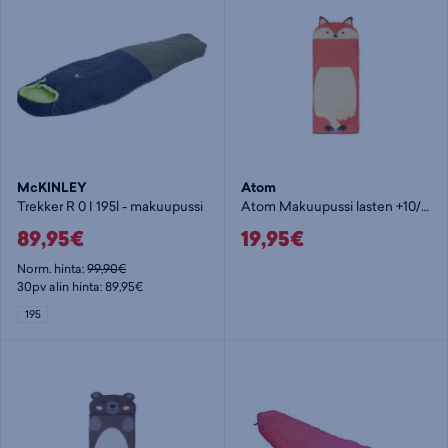
McKINLEY
Atom
Trekker R 0 I 195l - makuupussi
Atom Makuupussi lasten +10/+25c
89,95€
19,95€
Norm. hinta:
99,90€
30pv alin hinta: 89,95€
195