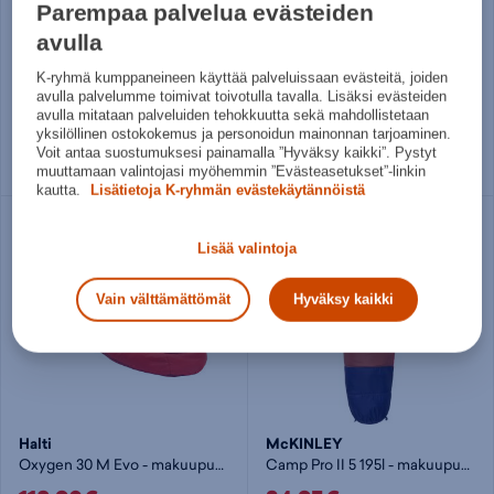
Parempaa palvelua evästeiden
McKINLEY
McKINLEY
avulla
Pro I 5 Jr - lasten makuupussi
Camp III 10 - makuupussi
36,95€
19,95€
K-ryhmä kumppaneineen käyttää palveluissaan evästeitä, joiden
avulla palvelumme toimivat toivotulla tavalla. Lisäksi evästeiden
avulla mitataan palveluiden tehokkuutta sekä mahdollistetaan
Norm. hinta:
39,99€
Norm. hinta:
29,99€
yksilöllinen ostokokemus ja personoidun mainonnan tarjoaminen.
30pv alin hinta: 36,95€
30pv alin hinta: 19,95€
Voit antaa suostumuksesi painamalla ”Hyväksy kaikki”. Pystyt
160/LEFT
210/LEFT
muuttamaan valintojasi myöhemmin ”Evästeasetukset”-linkin
kautta.
Lisätietoja K-ryhmän evästekäytännöistä
Lisää valintoja
Vain välttämättömät
Hyväksy kaikki
Halti
McKINLEY
Oxygen 30 M Evo - makuupussi
Camp Pro II 5 195l - makuupussi