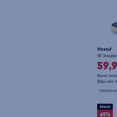
Xtratuf
59,
Norm. hint
30pv alin 
Useita kok
Säästä
65%