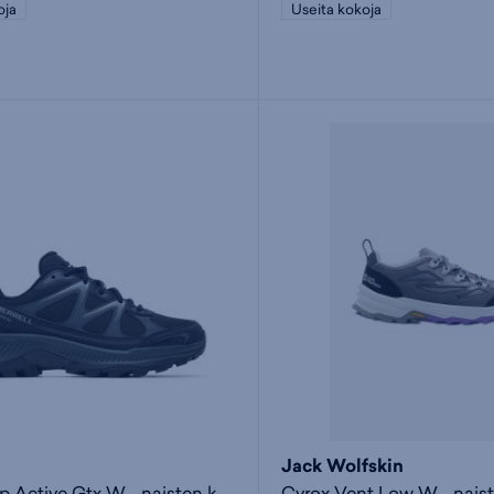
oja
Useita kokoja
Jack Wolfskin
Tempo Exp Active Gtx W - naisten kävelykengät