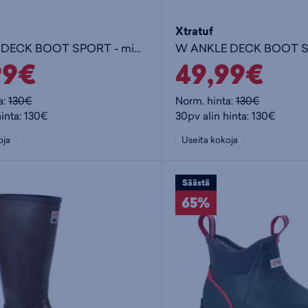
Xtratuf
M ANKLE DECK BOOT SPORT - miesten matalavartiset kumisaappaat
99€
49,99€
a:
130€
Norm. hinta:
130€
hinta: 130€
30pv alin hinta: 130€
oja
Useita kokoja
Säästä
65%