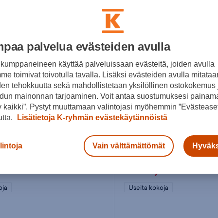
paa palvelua evästeiden avulla
kumppaneineen käyttää palveluissaan evästeitä, joiden avulla
e toimivat toivotulla tavalla. Lisäksi evästeiden avulla mitataa
den tehokkuutta sekä mahdollistetaan yksilöllinen ostokokemus 
dun mainonnan tarjoaminen. Voit antaa suostumuksesi painama
 kaikki”. Pystyt muuttamaan valintojasi myöhemmin ”Evästeaset
utta.
Lisätietoja K-ryhmän evästekäytännöistä
Hoka
lintoja
Vain välttämättömät
Hyväks
W Anacapa Low 2 GTX - naisten matalavartinen vaelluskenkä
,99€
149,99€
oja
Useita kokoja