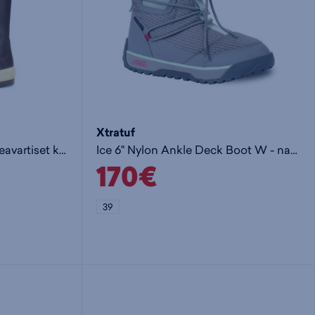
Xtratuf
15" LEGACY BOOT - korkeavartiset kumisaappaat
Ice 6" Nylon Ankle Deck Boot W - naisten pitopohjakengät
170€
39