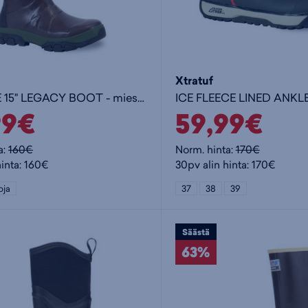
Xtratuf
ALTITUDE 15" LEGACY BOOT - miesten korkeavartiset kumisaappaat
99€
59,99€
a:
160€
Norm. hinta:
170€
hinta: 160€
30pv alin hinta: 170€
oja
37
38
39
Säästä
63%