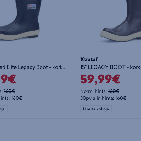
Xtratuf
15" Insulated Elite Legacy Boot - korkeavartiset kumisaappaat
99€
59,99€
a:
160€
Norm. hinta:
160€
hinta: 160€
30pv alin hinta: 160€
oja
Useita kokoja