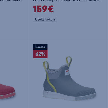
159€
Useita kokoja
Säästä
62%