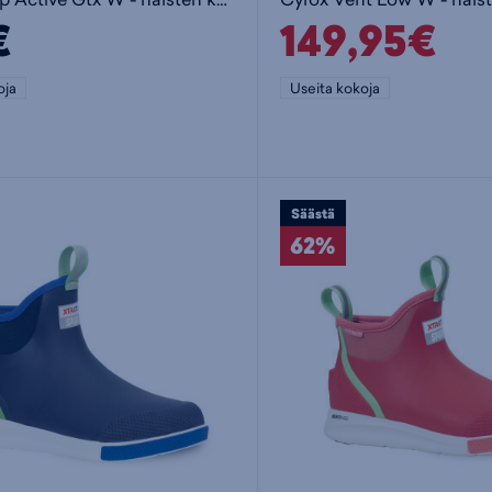
€
149,95€
oja
Useita kokoja
Säästä
62%