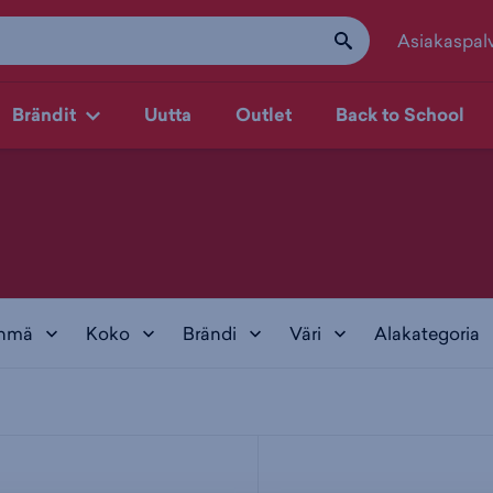
Asiakaspal
Brändit
Uutta
Outlet
Back to School
yhmä
Koko
Brändi
Väri
Alakategoria