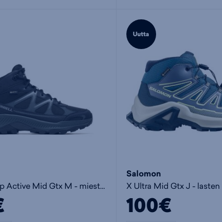
Uutta
Salomon
Tempo Exp Active Mid Gtx M - miesten kävelykengät
€
100€