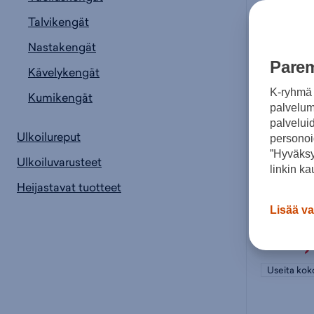
Talvikengät
Nastakengät
Parem
Kävelykengät
K-ryhmä 
Kumikengät
palvelumm
palvelui
Ulkoilureput
personoi
”Hyväksy
Ulkoiluvarusteet
linkin ka
Heijastavat tuotteet
Hoka
Lisää va
149
Useita kok