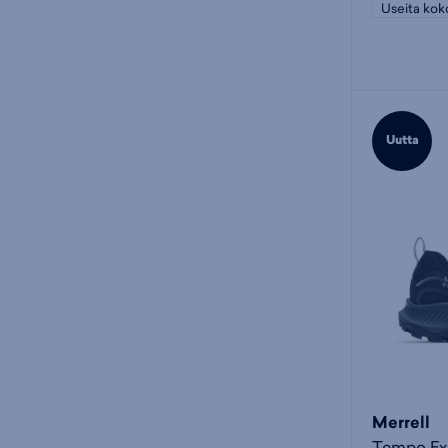
Useita kok
Uutta
Merrell