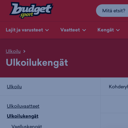
Lajit ja varusteet
Vaatteet
Kengät
Ulkoilu
Ulkoilukengät
Kohder
Ulkoilu
Ulkoiluvaatteet
Ulkoilukengät
Vaelluskengät