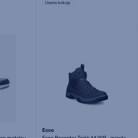
Useita kokoja
Ecco
Cyrox Vent Low W - naisten matalavartinen vaelluskenkä
Ecco Receptor Trekk M WP - miesten korkeavartinen vaelluskenkä