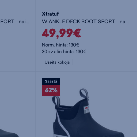
Xtratuf
W ANKLE DECK BOOT SPORT - naisten matalavartiset kumisaappaat
W ANKLE DECK BOOT SPORT - naisten matalavartiset kumisaappaat
49,99€
Norm. hinta:
130€
30pv alin hinta: 130€
Useita kokoja
Säästä
62%