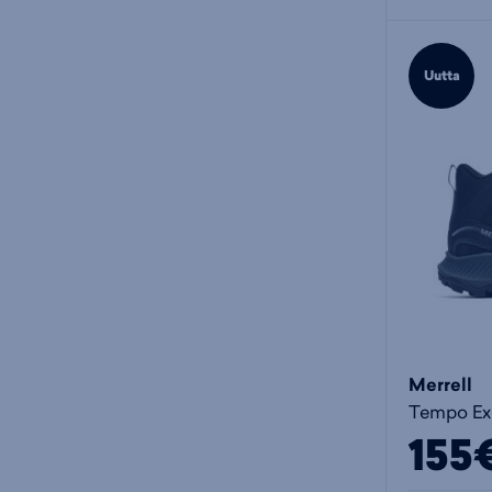
Uutta
Merrell
155