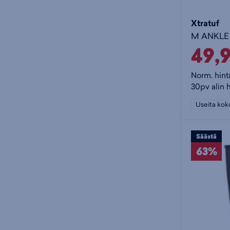
Xtratuf
49,
Norm. hint
30pv alin 
Useita kok
Säästä
63%