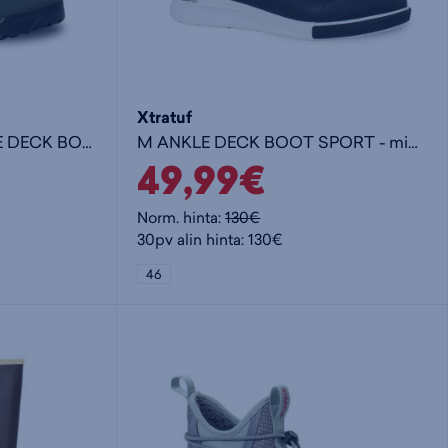
Xtratuf
ICE FLEECE LINED ANKLE DECK BOOT - naisten matalavartiset kumisaappaat
M ANKLE DECK BOOT SPORT - miesten matalavartiset kumisaappaat
49,99€
Norm. hinta:
130€
30pv alin hinta: 130€
46