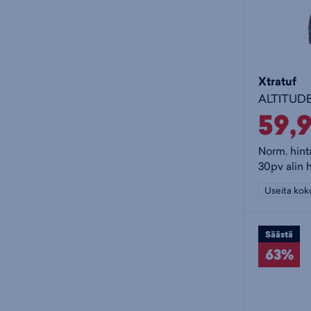
Xtratuf
59,
Norm. hint
30pv alin 
Useita kok
Säästä
63%