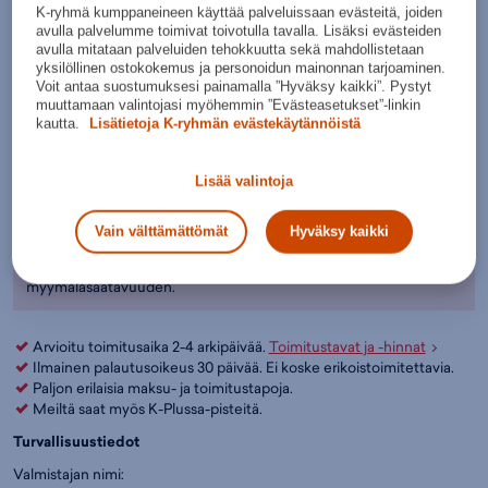
Miesten vaatteet
,
Vapaa-aika - Vapaa-ajan vaatteet
,
Puma
K-ryhmä kumppaneineen käyttää palveluissaan evästeitä, joiden
Musta
Väri:
Musta
(
691789)
avulla palvelumme toimivat toivotulla tavalla. Lisäksi evästeiden
avulla mitataan palveluiden tehokkuutta sekä mahdollistetaan
Valitse koko:
yksilöllinen ostokokemus ja personoidun mainonnan tarjoaminen.
Voit antaa suostumuksesi painamalla ”Hyväksy kaikki”. Pystyt
Kokotaulukko
S
M
L
XL
XXL
muuttamaan valintojasi myöhemmin ”Evästeasetukset”-linkin
kautta.
Lisätietoja K-ryhmän evästekäytännöistä
Lisää ostoskoriin
Lisää valintoja
Tarkista saatavuus ja nouda myymälästä
Verkkokauppa:
Myymälät:
Saatavilla
Saatavilla
Vain välttämättömät
Hyväksy kaikki
Ole hyvä ja valitse koko, jotta voimme näyttää tuotteen
myymäläsaatavuuden.
Arvioitu toimitusaika 2-4 arkipäivää.
Toimitustavat ja -hinnat
Ilmainen palautusoikeus 30 päivää. Ei koske erikoistoimitettavia.
Paljon erilaisia maksu- ja toimitustapoja.
Meiltä saat myös K-Plussa-pisteitä.
Turvallisuustiedot
Valmistajan nimi: