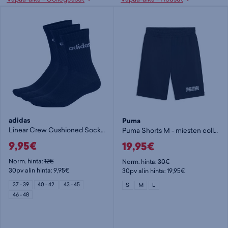
adidas
Puma
Linear Crew Cushioned Socks 3 Pairs - nilkkasukat
Puma Shorts M - miesten collegeshortsit
9,95€
19,95€
Norm. hinta:
12€
Norm. hinta:
30€
30pv alin hinta: 9,95€
30pv alin hinta: 19,95€
37 - 39
40 - 42
43 - 45
S
M
L
46 - 48