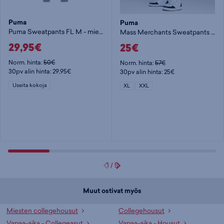
Puma
Puma
Puma Sweatpants FL M - miesten collegehousut
Mass Merchants Sweatpants FL M - miesten collegehousut
29,95€
25€
Norm. hinta:
50€
Norm. hinta:
57€
30pv alin hinta: 29,95€
30pv alin hinta: 25€
Useita kokoja
XL
XXL
1
/
5
Muut ostivat myös
Miesten collegehousut
Collegehousut
Vapaa-aika - Collegeasut
Vapaa-aika - Housut