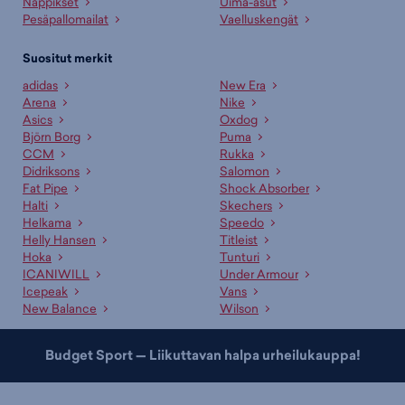
Nappikset
Uima-asut
Pesäpallomailat
Vaelluskengät
Suositut merkit
adidas
New Era
Arena
Nike
Asics
Oxdog
Björn Borg
Puma
CCM
Rukka
Didriksons
Salomon
Fat Pipe
Shock Absorber
Halti
Skechers
Helkama
Speedo
Helly Hansen
Titleist
Hoka
Tunturi
ICANIWILL
Under Armour
Icepeak
Vans
New Balance
Wilson
Budget Sport — Liikuttavan halpa urheilukauppa!