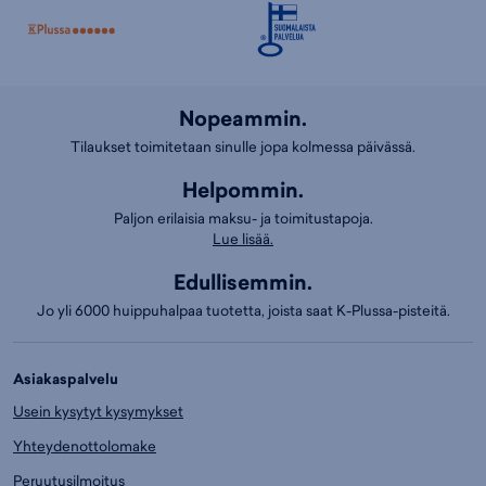
Nopeammin.
Tilaukset toimitetaan sinulle jopa kolmessa päivässä.
Helpommin.
Paljon erilaisia maksu- ja toimitustapoja.
Lue lisää.
Edullisemmin.
Jo yli 6000 huippuhalpaa tuotetta, joista saat K-Plussa-pisteitä.
Asiakaspalvelu
Usein kysytyt kysymykset
Yhteydenottolomake
Peruutusilmoitus