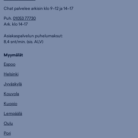
Chat palvelee arkisin klo 9–12 ja 14–17
Puh.
01053 77730
Ark. klo 14-17
Asiakaspalvelun puhelumaksut:
8,4 snt/min. (sis. ALV)
Myymälät
Espoo
Helsinki
Jyväskylä
Kouvola
Kuopio
Lempäälä
Oulu
Pori