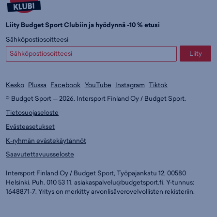
Liity Budget Sport Clubiin ja hyödynnä -10 % etusi
Sähköpostiosoitteesi
Liity
Kesko
Plussa
Facebook
YouTube
Instagram
Tiktok
© Budget Sport — 2026. Intersport Finland Oy / Budget Sport.
Tietosuojaseloste
Evästeasetukset
K-ryhmän evästekäytännöt
Saavutettavuusseloste
Intersport Finland Oy / Budget Sport, Työpajankatu 12, 00580
Helsinki. Puh. 010 53 11.
asiakaspalvelu@budgetsport.fi
. Y-tunnus:
1648871-7. Yritys on merkitty arvonlisäverovelvollisten rekisteriin.