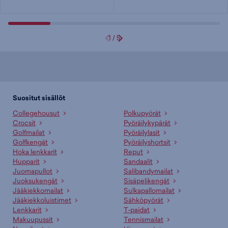
1
/
5
Suositut sisällöt
Collegehousut
Polkupyörät
Crocsit
Pyöräilykypärät
Golfmailat
Pyöräilylasit
Golfkengät
Pyöräilyshortsit
Hoka lenkkarit
Reput
Hupparit
Sandaalit
Juomapullot
Salibandymailat
Juoksukengät
Sisäpelikengät
Jääkiekkomailat
Sulkapallomailat
Jääkiekkoluistimet
Sähköpyörät
Lenkkarit
T-paidat
Makuupussit
Tennismailat