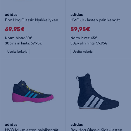
adidas
adidas
Box Hog Classic Nyrkkeilykengät - painikengät
HVC Jr - lasten painikengät
69,95€
59,95€
Norm. hinta:
80€
Norm. hinta:
65€
30pv alin hinta: 69,95€
30pv alin hinta: 59,95€
Useita kokoja
Useita kokoja
adidas
adidas
HVC M - miesten painikengät
Box Hog Classic Kids - lasten painikengät