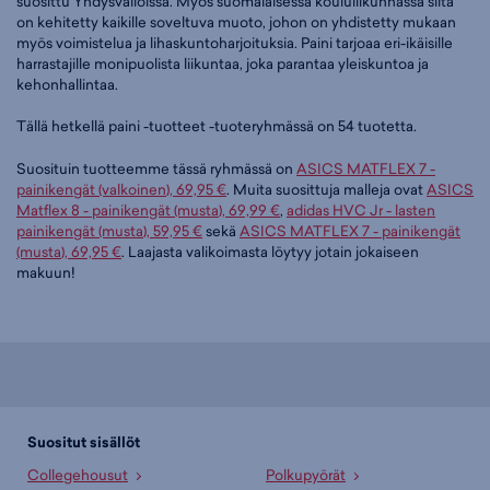
suosittu Yhdysvalloissa. Myös suomalaisessa koululiikunnassa siitä
on kehitetty kaikille soveltuva muoto, johon on yhdistetty mukaan
myös voimistelua ja lihaskuntoharjoituksia. Paini tarjoaa eri-ikäisille
harrastajille monipuolista liikuntaa, joka parantaa yleiskuntoa ja
kehonhallintaa.
Tällä hetkellä paini -tuotteet -tuoteryhmässä on 54 tuotetta.
Suosituin tuotteemme tässä ryhmässä on
ASICS MATFLEX 7 -
painikengät (valkoinen), 69,95 €
. Muita suosittuja malleja ovat
ASICS
Matflex 8 - painikengät (musta), 69,99 €
,
adidas HVC Jr - lasten
painikengät (musta), 59,95 €
sekä
ASICS MATFLEX 7 - painikengät
(musta), 69,95 €
. Laajasta valikoimasta löytyy jotain jokaiseen
makuun!
Suositut sisällöt
Collegehousut
Polkupyörät