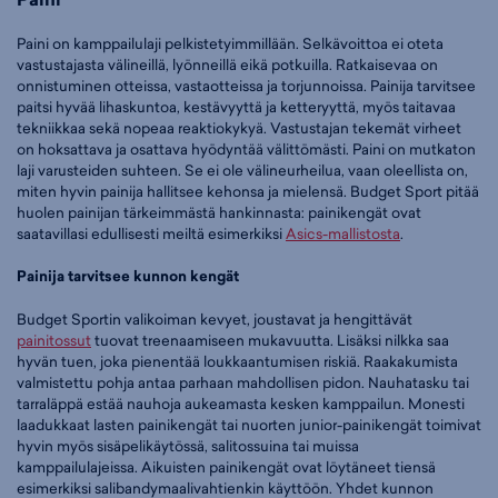
Paini on kamppailulaji pelkistetyimmillään. Selkävoittoa ei oteta
vastustajasta välineillä, lyönneillä eikä potkuilla. Ratkaisevaa on
onnistuminen otteissa, vastaotteissa ja torjunnoissa. Painija tarvitsee
paitsi hyvää lihaskuntoa, kestävyyttä ja ketteryyttä, myös taitavaa
tekniikkaa sekä nopeaa reaktiokykyä. Vastustajan tekemät virheet
on hoksattava ja osattava hyödyntää välittömästi. Paini on mutkaton
laji varusteiden suhteen. Se ei ole välineurheilua, vaan oleellista on,
miten hyvin painija hallitsee kehonsa ja mielensä. Budget Sport pitää
huolen painijan tärkeimmästä hankinnasta: painikengät ovat
saatavillasi edullisesti meiltä esimerkiksi
Asics-mallistosta
.
Painija tarvitsee kunnon kengät
Budget Sportin valikoiman kevyet, joustavat ja hengittävät
painitossut
tuovat treenaamiseen mukavuutta. Lisäksi nilkka saa
hyvän tuen, joka pienentää loukkaantumisen riskiä. Raakakumista
valmistettu pohja antaa parhaan mahdollisen pidon. Nauhatasku tai
tarraläppä estää nauhoja aukeamasta kesken kamppailun. Monesti
laadukkaat lasten painikengät tai nuorten junior-painikengät toimivat
hyvin myös sisäpelikäytössä, salitossuina tai muissa
kamppailulajeissa. Aikuisten painikengät ovat löytäneet tiensä
esimerkiksi salibandymaalivahtienkin käyttöön. Yhdet kunnon