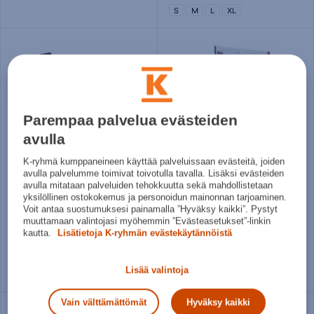
S
M
L
XL
Parempaa palvelua evästeiden
avulla
K-ryhmä kumppaneineen käyttää palveluissaan evästeitä, joiden
avulla palvelumme toimivat toivotulla tavalla. Lisäksi evästeiden
Gymstick
Gymstick
avulla mitataan palveluiden tehokkuutta sekä mahdollistetaan
Pro rannetukinauhat - urheilutuki
Selkätuki 2.0
yksilöllinen ostokokemus ja personoidun mainonnan tarjoaminen.
Voit antaa suostumuksesi painamalla ”Hyväksy kaikki”. Pystyt
12,95€
24,95€
muuttamaan valintojasi myöhemmin ”Evästeasetukset”-linkin
kautta.
Lisätietoja K-ryhmän evästekäytännöistä
Norm. hinta:
16,90€
Norm. hinta:
29,90€
30pv alin hinta: 12,95€
30pv alin hinta: 24,95€
Lisää valintoja
S/M
L/XL
Vain välttämättömät
Hyväksy kaikki