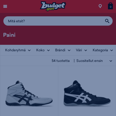
Menu
Myymälä
Siirry
Tuott
T
0
ostos
koris
y
Paini
Kohderyhmä
Koko
Brändi
Väri
Kategoria
54
tuotetta