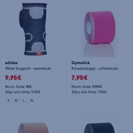
adidas
Gymstick
Wrist Support - rannetuki
Kinesioteippi - urheilutuki
9,95€
7,95€
Norm. hinta:
13€
Norm. hinta:
9,90€
30pv alin hinta: 9,95€
30pv alin hinta: 7,95€
S
M
L
XL