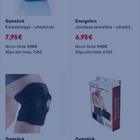
Gymstick
Energetics
Kinesioteippi - urheilutuki
Joustava ranneliina - urheilutuki
7,95€
6,95€
Norm. hinta:
9,90€
Norm. hinta:
9,90€
30pv alin hinta: 7,95€
30pv alin hinta: 6,95€
Gymstick
Gymstick