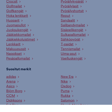
Crocsit
Pyöräilykypärät
Golfmailat
Pyöräilylasit
Golfkengät
Pyöräilyshortsit
Hoka lenkkarit
Reput
Hupparit
Sandaalit
Juomapullot
Salibandymailat
Juoksukengät
Sisäpelikengät
Jääkiekkomailat
Sulkapallomailat
Jääkiekkoluistimet
Sähköpyörät
Lenkkarit
T-paidat
Makuupussit
Tennismailat
Nappikset
Uima-asut
Pesäpallomailat
Vaelluskengät
Suositut merkit
adidas
New Era
Arena
Nike
Asics
Oxdog
Björn Borg
Puma
CCM
Rukka
Didriksons
Salomon
Fat Pipe
Shock Absorber
Halti
Skechers