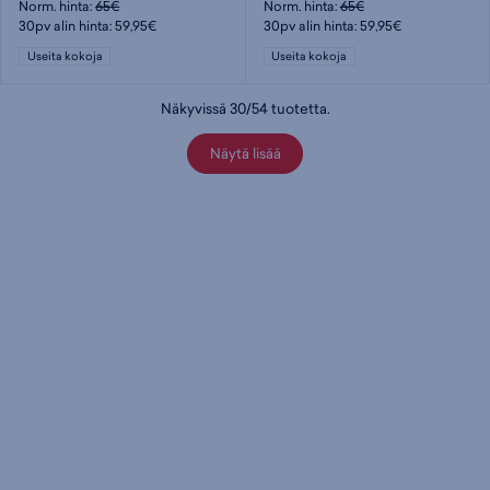
Norm. hinta:
65€
Norm. hinta:
65€
30pv alin hinta: 59,95€
30pv alin hinta: 59,95€
Useita kokoja
Useita kokoja
Näkyvissä
30
/
54
tuotetta
.
Näytä lisää