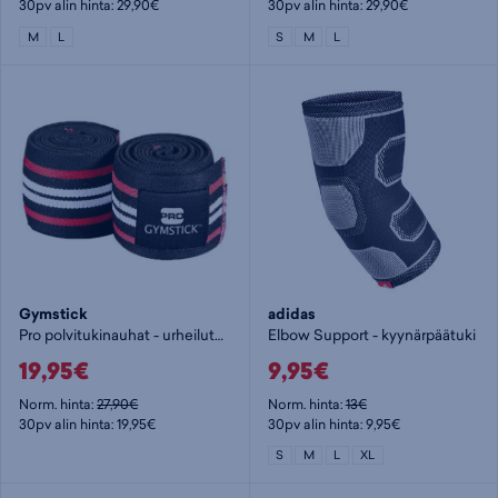
30pv alin hinta: 29,90€
30pv alin hinta: 29,90€
M
L
S
M
L
Gymstick
adidas
Pro polvitukinauhat - urheilutuki
Elbow Support - kyynärpäätuki
19,95€
9,95€
Norm. hinta:
27,90€
Norm. hinta:
13€
30pv alin hinta: 19,95€
30pv alin hinta: 9,95€
S
M
L
XL