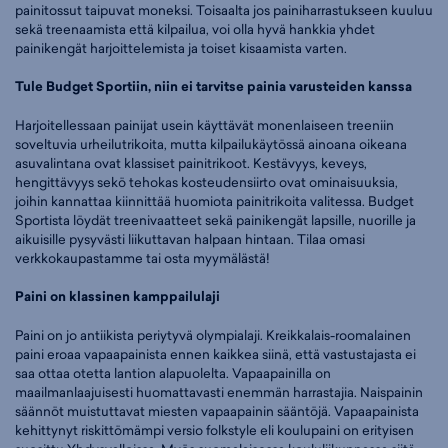
painitossut taipuvat moneksi. Toisaalta jos painiharrastukseen kuuluu
sekä treenaamista että kilpailua, voi olla hyvä hankkia yhdet
painikengät harjoittelemista ja toiset kisaamista varten.
Tule Budget Sportiin, niin ei tarvitse painia varusteiden kanssa
Harjoitellessaan painijat usein käyttävät monenlaiseen treeniin
soveltuvia urheilutrikoita, mutta kilpailukäytössä ainoana oikeana
asuvalintana ovat klassiset painitrikoot. Kestävyys, keveys,
hengittävyys sekö tehokas kosteudensiirto ovat ominaisuuksia,
joihin kannattaa kiinnittää huomiota painitrikoita valitessa. Budget
Sportista löydät treenivaatteet sekä painikengät lapsille, nuorille ja
aikuisille pysyvästi liikuttavan halpaan hintaan. Tilaa omasi
verkkokaupastamme tai osta myymälästä!
Paini on klassinen kamppailulaji
Paini on jo antiikista periytyvä olympialaji. Kreikkalais-roomalainen
paini eroaa vapaapainista ennen kaikkea siinä, että vastustajasta ei
saa ottaa otetta lantion alapuolelta. Vapaapainilla on
maailmanlaajuisesti huomattavasti enemmän harrastajia. Naispainin
säännöt muistuttavat miesten vapaapainin sääntöjä. Vapaapainista
kehittynyt riskittömämpi versio folkstyle eli koulupaini on erityisen