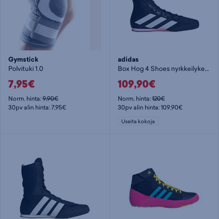
Gymstick
adidas
Polvituki 1.0
Box Hog 4 Shoes nyrkkeilykengät - painikengät
7,95€
109,90€
Norm. hinta:
9,90€
Norm. hinta:
120€
30pv alin hinta: 7,95€
30pv alin hinta: 109,90€
Useita kokoja