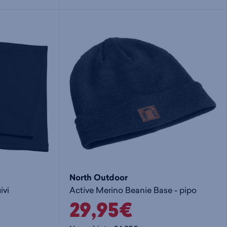
i
s
s
i
a
ä
n
:
:
North Outdoor
ivi
Active Merino Beanie Base - pipo
29,95€