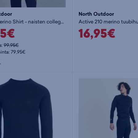
tdoor
North Outdoor
Alva W Merino Shirt - naisten collegepaita
Active 210 merino tuubihu
95€
16,95€
a:
99,95€
hinta: 79,95€
L