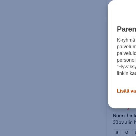
Parem
K-ryhmä 
palvelumm
palvelui
personoi
”Hyväksy
linkin ka
North Ou
Lisää va
99,
Norm. hint
30pv alin 
S
M