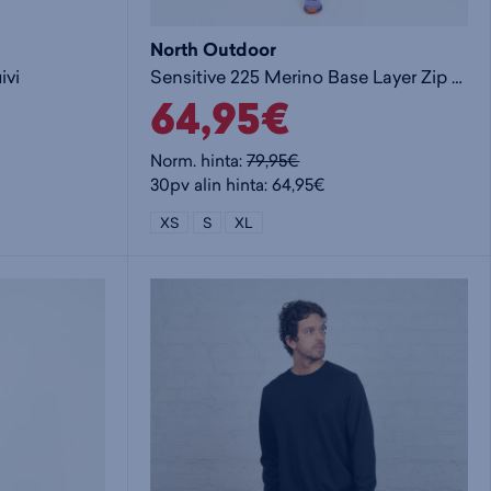
North Outdoor
ivi
Sensitive 225 Merino Base Layer Zip Shirt W - naisten aluspaita
64,95€
Norm. hinta:
79,95€
30pv alin hinta: 64,95€
XS
S
XL