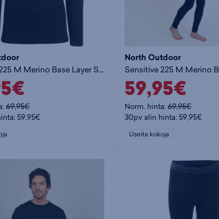
tdoor
North Outdoor
Sensitive 225 M Merino Base Layer Shirt - miesten aluspaita
95€
59,95€
a:
69,95€
Norm. hinta:
69,95€
hinta: 59,95€
30pv alin hinta: 59,95€
oja
Useita kokoja