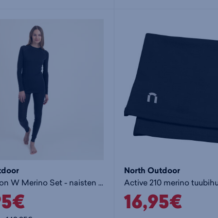
tdoor
North Outdoor
Multi Action W Merino Set - naisten aluskerrasto
Active 210 merino tuubihu
95€
16,95€