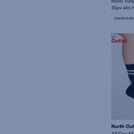
Norm. hint
30pv alin 
Useita kok
North Ou