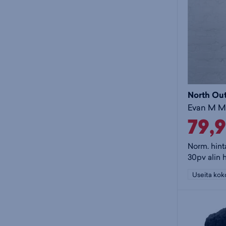
North Ou
79,
Norm. hint
30pv alin 
Useita kok