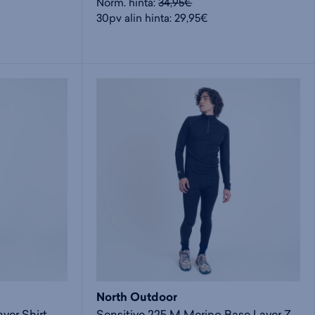
Norm. hinta:
34,95€
30pv alin hinta: 29,95€
North Outdoor
Active 210 Merino Base Layer Shirt M - miesten aluspaita
Sensitive 225 M Merino Base Layer Zip Shirt - miesten aluspaita