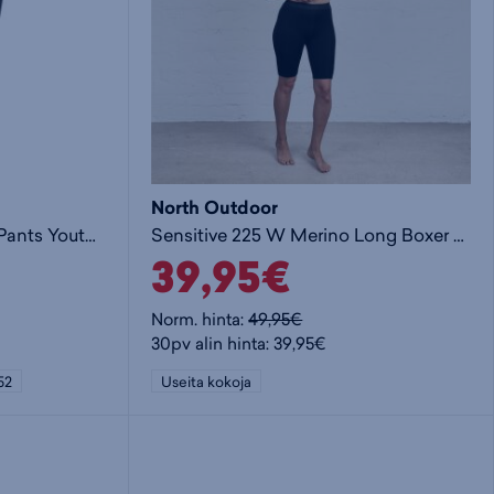
North Outdoor
Sensitive 225 Base Layer Pants Youth - lasten alushousut
Sensitive 225 W Merino Long Boxer - naisten bokserit
39,95€
Norm. hinta:
49,95€
30pv alin hinta: 39,95€
52
Useita kokoja