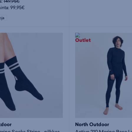
a:
149,95€
hinta: 99,95€
oja
tdoor
North Outdoor
All Day Merino Socks Stripe - nilkkasukat