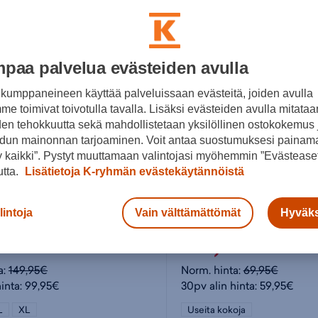
paa palvelua evästeiden avulla
kumppaneineen käyttää palveluissaan evästeitä, joiden avulla
e toimivat toivotulla tavalla. Lisäksi evästeiden avulla mitataa
den tehokkuutta sekä mahdollistetaan yksilöllinen ostokokemus 
dun mainonnan tarjoaminen. Voit antaa suostumuksesi painama
 kaikki”. Pystyt muuttamaan valintojasi myöhemmin ”Evästeaset
utta.
Lisätietoja K-ryhmän evästekäytännöistä
tdoor
North Outdoor
lintoja
Vain välttämättömät
Hyväks
Multi Action M Merino Set - miesten aluskerrasto
95€
59,95€
a:
149,95€
Norm. hinta:
69,95€
hinta: 99,95€
30pv alin hinta: 59,95€
L
XL
Useita kokoja