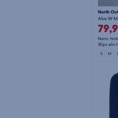
North Ou
79,
Norm. hint
30pv alin 
S
M