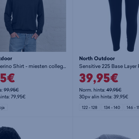
tdoor
North Outdoor
Evan M Merino Shirt - miesten collegepaita
95€
39,95€
a:
99,95€
Norm. hinta:
49,95€
hinta: 79,95€
30pv alin hinta: 39,95€
oja
122 - 128
134 - 140
146 - 1