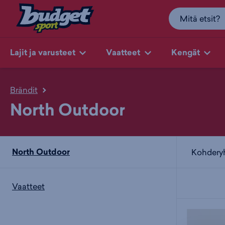
Lajit ja varusteet
Vaatteet
Kengät
Brändit
North Outdoor
North Outdoor
Kohder
Vaatteet