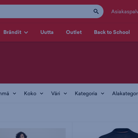
Asiakaspal
Brändit
Uutta
Outlet
Back to School
yhmä
Koko
Väri
Kategoria
Alakategor