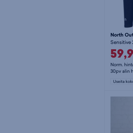
North Ou
59,
Norm. hint
30pv alin 
Useita kok