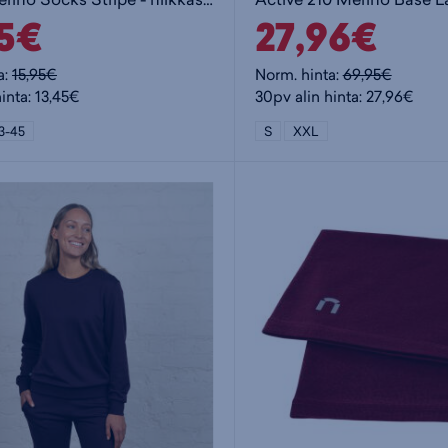
45€
27,96€
a:
15,95€
Norm. hinta:
69,95€
inta: 13,45€
30pv alin hinta: 27,96€
3-45
S
XXL