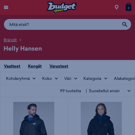
Menu
Myymälä
Siirry
Tuott
T
0
ostos
koris
y
Brändit
Helly Hansen
Vaatteet
Kengät
Varusteet
Kohderyhmä
Koko
Väri
Kategoria
Alakategor
99
tuotetta