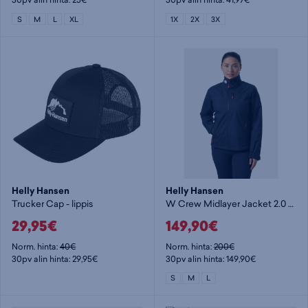
S
M
L
XL
1X
2X
3X
Helly Hansen
Helly Hansen
Trucker Cap - lippis
W Crew Midlayer Jacket 2.0 - naisten kuoritakki
29,95€
149,90€
Norm. hinta:
40€
Norm. hinta:
200€
30pv alin hinta: 29,95€
30pv alin hinta: 149,90€
S
M
L