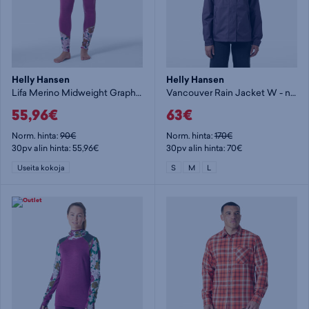
Helly Hansen
Helly Hansen
Lifa Merino Midweight Graphic Pant - naisten alushousut
Vancouver Rain Jacket W - naisten kuoritakki
55,96€
63€
Norm. hinta:
90€
Norm. hinta:
170€
30pv alin hinta: 55,96€
30pv alin hinta: 70€
Useita kokoja
S
M
L