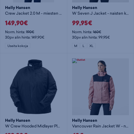
Helly Hansen
Helly Hansen
Crew Jacket 2.0 M - miesten kuoritakki
W Seven J Jacket - naisten kuoritakki
149,90€
99,95€
Norm. hinta:
190€
Norm. hinta:
160€
30pv alin hinta: 149,90€
30pv alin hinta: 99,95€
Useita kokoja
M
L
XL
Helly Hansen
Helly Hansen
W Crew Hooded Midlayer Plus mitoitus - naisten kuoritakki
Vancouver Rain Jacket W - naisten kuoritakki