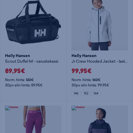
Helly Hansen
Helly Hansen
Scout Duffel M - varustekassi
Jr Crew Hooded Jacket - lasten kuoritakki
89,95€
99,95€
Norm. hinta:
120€
Norm. hinta:
160€
30pv alin hinta: 89,95€
30pv alin hinta: 99,95€
146
152
164