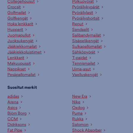
Collegehousut
Polkupyörät
Crocsit
Pyöräilykypärät
Golfmailat
Pyöräilylasit
Golfkengät
Pyöräilyshortsit
Hoka lenkkarit
Reput
Hupparit
Sandaalit
Juomapullot
Salibandymailat
Juoksukengät
Sisäpelikengät
Jääkiekkomailat
Sulkapallomailat
Jääkiekkoluistimet
Sähköpyörät
Lenkkarit
T-paidat
Makuupussit
Tennismailat
Nappikset
Uima-asut
Pesäpallomailat
Vaelluskengät
Suositut merkit
adidas
New Era
Arena
Nike
Asics
Oxdog
Björn Borg
Puma
CCM
Rukka
Didriksons
Salomon
Fat Pipe
Shock Absorber