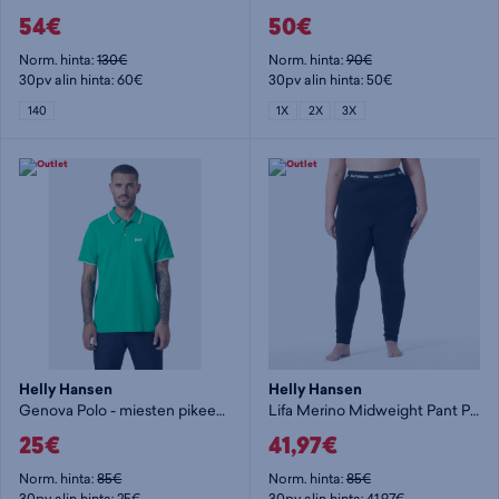
54€
50€
Norm. hinta:
130€
Norm. hinta:
90€
30pv alin hinta: 60€
30pv alin hinta: 50€
140
1X
2X
3X
Helly Hansen
Helly Hansen
Genova Polo - miesten pikeepaita
Lifa Merino Midweight Pant Plus - naisten alushousut
25€
41,97€
Norm. hinta:
85€
Norm. hinta:
85€
30pv alin hinta: 25€
30pv alin hinta: 41,97€