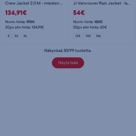
Crew Jacket 2.0 M - miesten kuoritakki
Jr Vancouver Rain Jacket - lasten kuoritakki
134,91€
54€
Norm. hinta:
190€
Norm. hinta:
130€
30pv alin hinta: 134,91€
30pv alin hinta: 60€
S
M
XL
134
140
146
Näkyvissä
30
/
99
tuotetta
.
Näytä lisää