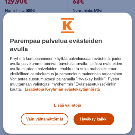
129,90€
63€
Norm. hinta:
220€
Norm. hinta:
170€
30pv alin hinta: 129,90€
30pv alin hinta: 70€
1X
2X
3X
S
M
L
XL
Parempaa palvelua evästeiden
avulla
K-ryhmä kumppaneineen käyttää palveluissaan evästeitä, joiden
avulla palvelumme toimivat toivotulla tavalla. Lisäksi evästeiden
avulla mitataan palveluiden tehokkuutta sekä mahdollistetaan
yksilöllinen ostokokemus ja personoidun mainonnan tarjoaminen.
Voit antaa suostumuksesi painamalla ”Hyväksy kaikki”. Pystyt
muuttamaan valintojasi myöhemmin ”Evästeasetukset”-linkin
kautta.
Lisätietoja K-ryhmän evästekäytännöistä
Helly Hansen
Helly Hansen
W Crew Jacket 2.0 - naisten kuoritakki
HP Ocean Fz Jacket 2.0 - miesten huppari
Lisää valintoja
149,90€
129€
Vain välttämättömät
Hyväksy kaikki
Norm. hinta:
190€
Norm. hinta:
170€
30pv alin hinta: 149,90€
30pv alin hinta: 129€