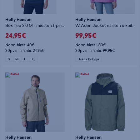
Helly Hansen
Helly Hansen
Box Tee 2.0 M - miesten t-paita
W Aden Jacket naisten ulkoilutakki
24,95€
99,95€
Norm. hinta:
40€
Norm. hinta:
180€
30pv alin hinta: 24,95€
30pv alin hinta: 99,95€
S
M
L
XL
Useita kokoja
Helly Hansen
Helly Hansen