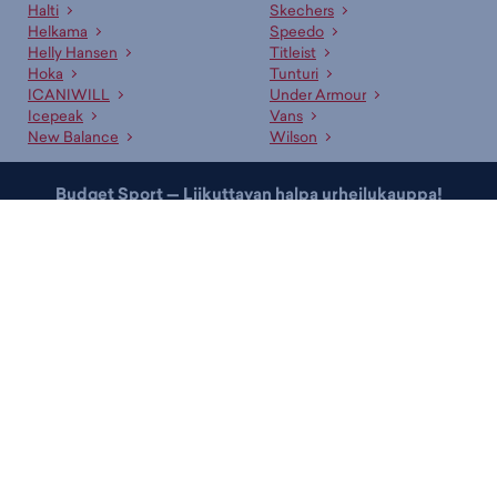
Halti
Skechers
Helkama
Speedo
Helly Hansen
Titleist
Hoka
Tunturi
ICANIWILL
Under Armour
Icepeak
Vans
New Balance
Wilson
Budget Sport — Liikuttavan halpa urheilukauppa!
Nopeammin.
Tilaukset toimitetaan sinulle jopa kolmessa päivässä.
Helpommin.
Paljon erilaisia maksu- ja toimitustapoja.