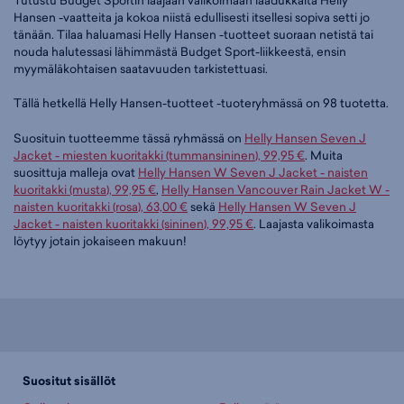
Hansen -vaatteita ja kokoa niistä edullisesti itsellesi sopiva setti jo
tänään. Tilaa haluamasi Helly Hansen -tuotteet suoraan netistä tai
nouda halutessasi lähimmästä Budget Sport-liikkeestä, ensin
myymäläkohtaisen saatavuuden tarkistettuasi.
Tällä hetkellä Helly Hansen-tuotteet -tuoteryhmässä on 98 tuotetta.
Suosituin tuotteemme tässä ryhmässä on
Helly Hansen Seven J
Jacket - miesten kuoritakki (tummansininen), 99,95 €
. Muita
suosittuja malleja ovat
Helly Hansen W Seven J Jacket - naisten
kuoritakki (musta), 99,95 €
,
Helly Hansen Vancouver Rain Jacket W -
naisten kuoritakki (rosa), 63,00 €
sekä
Helly Hansen W Seven J
Jacket - naisten kuoritakki (sininen), 99,95 €
. Laajasta valikoimasta
löytyy jotain jokaiseen makuun!
Suositut sisällöt