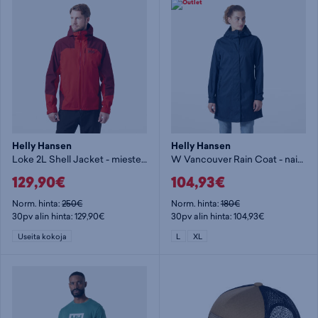
Helly Hansen
Helly Hansen
Loke 2L Shell Jacket - miesten kuoritakki
W Vancouver Rain Coat - naisten kuoritakki
129,90€
104,93€
Norm. hinta:
250€
Norm. hinta:
180€
30pv alin hinta: 129,90€
30pv alin hinta: 104,93€
Useita kokoja
L
XL