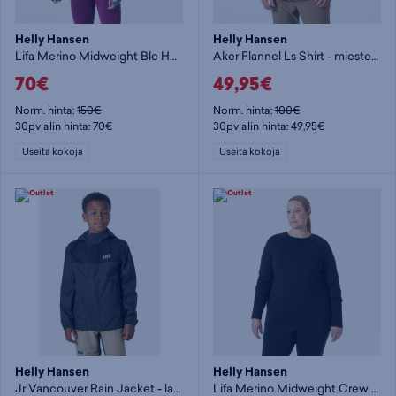
Helly Hansen
Helly Hansen
Lifa Merino Midweight Blc Hoodie - naisten aluspaita
Aker Flannel Ls Shirt - miesten kauluspaita
70€
49,95€
Norm. hinta:
150€
Norm. hinta:
100€
30pv alin hinta: 70€
30pv alin hinta: 49,95€
Useita kokoja
Useita kokoja
Helly Hansen
Helly Hansen
Jr Vancouver Rain Jacket - lasten kuoritakki
Lifa Merino Midweight Crew Plus - naisten aluspaita