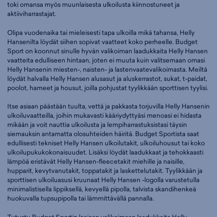
toki omansa myös muunlaisesta ulkoilusta kiinnostuneet ja
aktiiviharrastajat.
Olipa vuodenaika tai mieleisesti tapa ulkoilla mikä tahansa, Helly
Hansenilta löydät siihen sopivat vaatteet koko perheelle. Budget
Sport on koonnut sinulle hyvän valikoiman laadukkaita Helly Hansen
vaatteita edulliseen hintaan, joten ei muuta kuin valitsemaan omasi
Helly Hansenin miesten-, naisten- ja lastenvaatevalikoimasta. Meiltä
löydät halvalla Helly Hansen alusasut ja aluskerrastot, sukat, t-paidat,
poolot, hameet ja housut, joilla pohjustat tyylikkään sporttisen tyylisi.
Itse asiaan päästään tuulta, vettä ja pakkasta torjuvilla Helly Hansenin
ulkoiluvaatteilla, joihin mukavasti kääriydyttyäsi menoasi ei hidasta
mikään ja voit nauttia ulkoilusta ja lempiharrastuksistasi täysin
siemauksin antamatta olosuhteiden häiritä. Budget Sportista saat
edullisesti tekniset Helly Hansen ulkoilutakit, ulkoiluhousut tai koko
ulkoilupukukokonaisuudet. Lisäksi löydät laadukkaat ja tehokkaasti
lämpöä eristävät Helly Hansen-fleecetakit miehille ja naisille,
hupparit, kevytvanutakit, toppatakit ja laskettelutakit. Tyylikkään ja
sporttisen ulkoiluasusi kruunaat Helly Hansen -logolla varustetulla
minimalistisella lippiksellä, kevyellä pipolla, talvista skandihenkeä
huokuvalla tupsupipolla tai lämmittävällä pannalla.
Tutustu Budget Sportin laajaan valikoimaan laadukkaita Helly