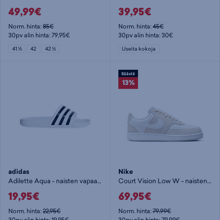
49,99€
39,95€
Norm. hinta:
85€
Norm. hinta:
45€
30pv alin hinta: 79,95€
30pv alin hinta: 30€
41 ½
42
42 ½
Useita kokoja
Säästä
13%
adidas
Nike
Adilette Aqua - naisten vapaa-ajankengät
Court Vision Low W - naisten vapaa-ajankengät
19,95€
69,95€
Norm. hinta:
22,95€
Norm. hinta:
79,99€
30pv alin hinta: 19,95€
30pv alin hinta: 79,99€