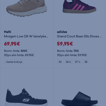
Halti
adidas
Morgam Low DX W kävelykenkä - naisten vapaa-ajankengät
Grand Court Base 00s Shoes W - naisten vapaa-ajankengät
69,95€
59,95€
Norm. hinta:
100€
Norm. hinta:
70€
30pv alin hinta: 69,95€
30pv alin hinta: 59,95€
Useita kokoja
36
36 ⅔
37 ⅓
38