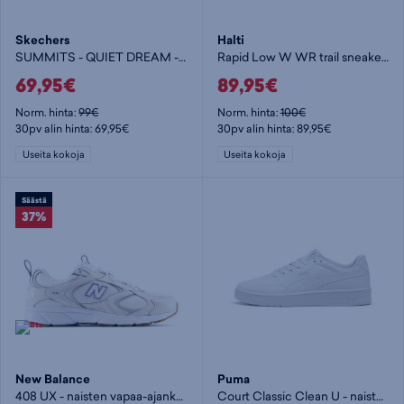
Skechers
Halti
SUMMITS - QUIET DREAM - naisten vapaa-ajankengät
Rapid Low W WR trail sneaker - naisten vapaa-ajankengät
69,95€
89,95€
Norm. hinta:
99€
Norm. hinta:
100€
30pv alin hinta: 69,95€
30pv alin hinta: 89,95€
Useita kokoja
Useita kokoja
Säästä
37%
New Balance
Puma
408 UX - naisten vapaa-ajankengät
Court Classic Clean U - naisten vapaa-ajankengät