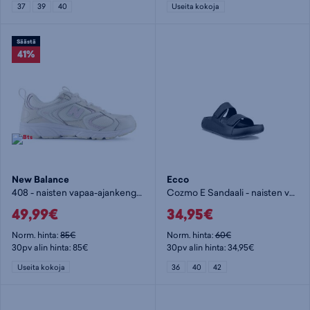
37
39
40
Useita kokoja
Säästä
41%
New Balance
Ecco
408 - naisten vapaa-ajankengät
Cozmo E Sandaali - naisten vapaa-ajankengät
49,99€
34,95€
Norm. hinta:
85€
Norm. hinta:
60€
30pv alin hinta: 85€
30pv alin hinta: 34,95€
Useita kokoja
36
40
42