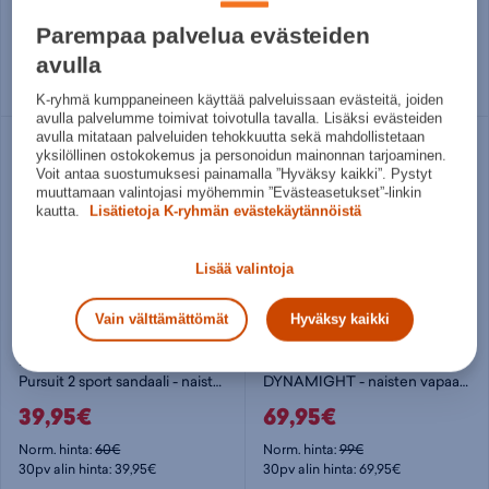
49,95€
39,95€
Parempaa palvelua evästeiden
Norm. hinta:
60€
Norm. hinta:
70€
30pv alin hinta: 49,95€
30pv alin hinta: 35€
avulla
Useita kokoja
Useita kokoja
K-ryhmä kumppaneineen käyttää palveluissaan evästeitä, joiden
avulla palvelumme toimivat toivotulla tavalla. Lisäksi evästeiden
avulla mitataan palveluiden tehokkuutta sekä mahdollistetaan
yksilöllinen ostokokemus ja personoidun mainonnan tarjoaminen.
Voit antaa suostumuksesi painamalla ”Hyväksy kaikki”. Pystyt
muuttamaan valintojasi myöhemmin ”Evästeasetukset”-linkin
kautta.
Lisätietoja K-ryhmän evästekäytännöistä
Lisää valintoja
Vain välttämättömät
Hyväksy kaikki
Halti
Skechers
Pursuit 2 sport sandaali - naisten vapaa-ajankengät
DYNAMIGHT - naisten vapaa-ajankengät
39,95€
69,95€
Norm. hinta:
60€
Norm. hinta:
99€
30pv alin hinta: 39,95€
30pv alin hinta: 69,95€