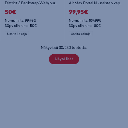
District 3 Backstrap Web/burgun - naisten vapaa-ajankengät
Air Max Portal N - naisten vapaa-ajankengät
50€
99,95€
Norm. hinta:
99,95€
Norm. hinta:
109,99€
30pv alin hinta: 50€
30pv alin hinta: 80€
Useita kokoja
Useita kokoja
Näkyvissä
30
/
230
tuotetta
.
Näytä lisää