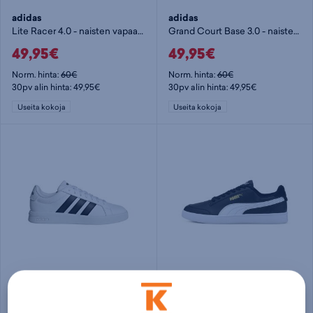
adidas
adidas
Lite Racer 4.0 - naisten vapaa-ajankengät
Grand Court Base 3.0 - naisten vapaa-ajankengät
49,95€
49,95€
Norm. hinta:
60€
Norm. hinta:
60€
30pv alin hinta: 49,95€
30pv alin hinta: 49,95€
Useita kokoja
Useita kokoja
adidas
Puma
Grand Court Base 3.0 - naisten vapaa-ajankengät
Shuffle U - naisten vapaa-ajankengät