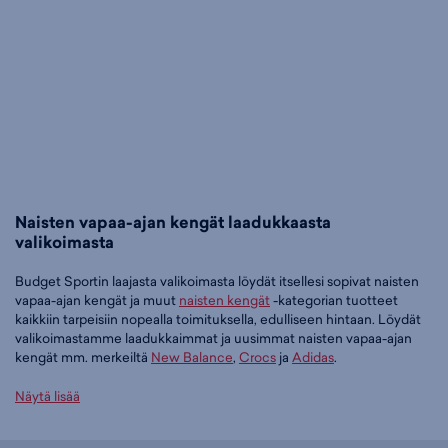
Naisten vapaa-ajan kengät laadukkaasta
valikoimasta
Budget Sportin laajasta valikoimasta löydät itsellesi sopivat naisten
vapaa-ajan kengät ja muut
naisten kengät
-kategorian tuotteet
kaikkiin tarpeisiin nopealla toimituksella, edulliseen hintaan. Löydät
valikoimastamme laadukkaimmat ja uusimmat naisten vapaa-ajan
kengät mm. merkeiltä
New Balance
,
Crocs
ja
Adidas
.
Tilaa naisten vapaa-ajan kengät edullisesti Budget Sportilta
Näytä lisää
Tällä hetkellä naisten vapaa-ajan kengät -tuoteryhmässä on 230