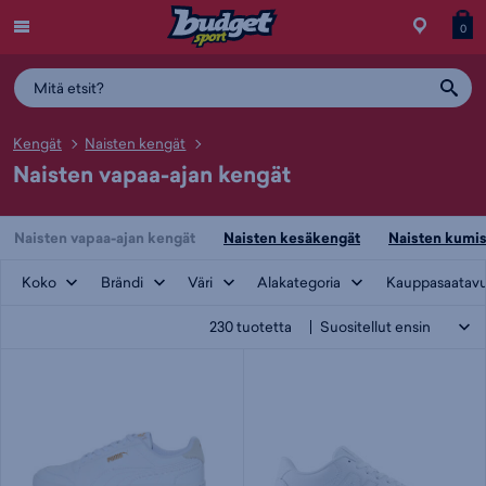
Menu
Myymälä
Siirry
Tuott
T
0
ostos
koris
y
Kengät
Naisten kengät
Naisten vapaa-ajan kengät
Naisten vapaa-ajan kengät
Naisten kesäkengät
Naisten kumi
Koko
Brändi
Väri
Alakategoria
Kauppasaatav
230
tuotetta