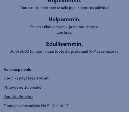
Nopeammin.
Tilaukset toimitetaan sinulle jopa kolmessa päivässä.
Helpommin.
Paljon erilaisia maksu- ja toimitustapoja.
Lue lisää.
Edullisemmin.
Jo yli 6000 huippuhalpaa tuotetta, joista saat K-Plussa-pisteitä.
Asiakaspalvelu
Usein kysytyt kysymykset
Yhteydenottolomake
Peruutusilmoitus
Chat palvelee arkisin klo 9–12 ja 14–17
Puh.
01053 77730
Ark. klo 14-17