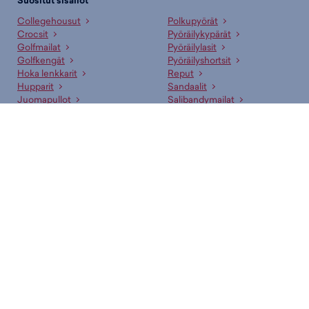
Suositut sisällöt
Collegehousut
Polkupyörät
Crocsit
Pyöräilykypärät
Golfmailat
Pyöräilylasit
Golfkengät
Pyöräilyshortsit
Hoka lenkkarit
Reput
Hupparit
Sandaalit
Juomapullot
Salibandymailat
Juoksukengät
Sisäpelikengät
Jääkiekkomailat
Sulkapallomailat
Jääkiekkoluistimet
Sähköpyörät
Lenkkarit
T-paidat
Makuupussit
Tennismailat
Nappikset
Uima-asut
Pesäpallomailat
Vaelluskengät
Suositut merkit
adidas
New Era
Arena
Nike
Asics
Oxdog
Björn Borg
Puma
CCM
Rukka
Didriksons
Salomon