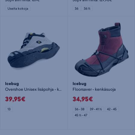
Useita kokoja
36
36 ½
Icebug
Icebug
Overshoe Unisex lisäpohja - kenkäsuoja
Floorsaver - kenkäsuoja
39,95€
34,95€
13
36 - 38
39 - 41 ½
42 - 45
45 ½ - 47