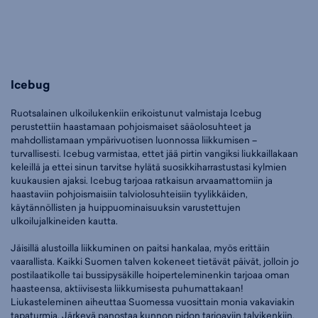
Icebug
Ruotsalainen ulkoilukenkiin erikoistunut valmistaja Icebug
perustettiin haastamaan pohjoismaiset sääolosuhteet ja
mahdollistamaan ympärivuotisen luonnossa liikkumisen –
turvallisesti. Icebug varmistaa, ettet jää pirtin vangiksi liukkaillakaan
keleillä ja ettei sinun tarvitse hylätä suosikkiharrastustasi kylmien
kuukausien ajaksi. Icebug tarjoaa ratkaisun arvaamattomiin ja
haastaviin pohjoismaisiin talviolosuhteisiin tyylikkäiden,
käytännöllisten ja huippuominaisuuksin varustettujen
ulkoilujalkineiden kautta.
Jäisillä alustoilla liikkuminen on paitsi hankalaa, myös erittäin
vaarallista. Kaikki Suomen talven kokeneet tietävät päivät, jolloin jo
postilaatikolle tai bussipysäkille hoiperteleminenkin tarjoaa oman
haasteensa, aktiivisesta liikkumisesta puhumattakaan!
Liukasteleminen aiheuttaa Suomessa vuosittain monia vakaviakin
tapaturmia. Järkevä panostaa kunnon pidon tarjoaviin talvikenkiin.