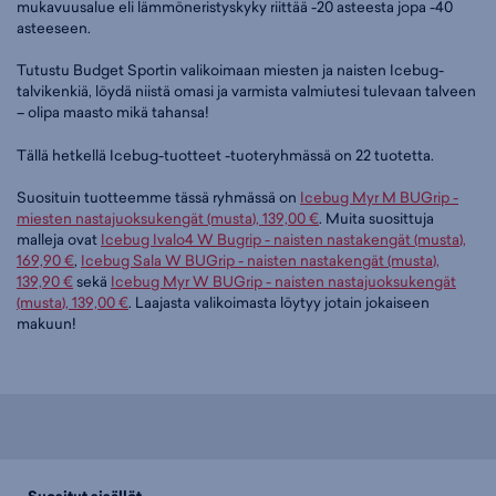
mukavuusalue eli lämmöneristyskyky riittää -20 asteesta jopa -40
asteeseen.
Tutustu Budget Sportin valikoimaan miesten ja naisten Icebug-
talvikenkiä, löydä niistä omasi ja varmista valmiutesi tulevaan talveen
– olipa maasto mikä tahansa!
Tällä hetkellä Icebug-tuotteet -tuoteryhmässä on 22 tuotetta.
Suosituin tuotteemme tässä ryhmässä on
Icebug Myr M BUGrip -
miesten nastajuoksukengät (musta), 139,00 €
. Muita suosittuja
malleja ovat
Icebug Ivalo4 W Bugrip - naisten nastakengät (musta),
169,90 €
,
Icebug Sala W BUGrip - naisten nastakengät (musta),
139,90 €
sekä
Icebug Myr W BUGrip - naisten nastajuoksukengät
(musta), 139,00 €
. Laajasta valikoimasta löytyy jotain jokaiseen
makuun!