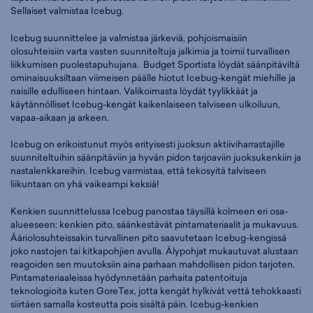
Sellaiset valmistaa Icebug.
Icebug suunnittelee ja valmistaa järkeviä, pohjoismaisiin
olosuhteisiin varta vasten suunniteltuja jalkimia ja toimii turvallisen
liikkumisen puolestapuhujana. Budget Sportista löydät säänpitäviltä
ominaisuuksiltaan viimeisen päälle hiotut Icebug-kengät miehille ja
naisille edulliseen hintaan. Valikoimasta löydät tyylikkäät ja
käytännölliset Icebug-kengät kaikenlaiseen talviseen ulkoiluun,
vapaa-aikaan ja arkeen.
Icebug on erikoistunut myös erityisesti juoksun aktiiviharrastajille
suunniteltuihin säänpitäviin ja hyvän pidon tarjoaviin juoksukenkiin ja
nastalenkkareihin. Icebug varmistaa, että tekosyitä talviseen
liikuntaan on yhä vaikeampi keksiä!
Kenkien suunnittelussa Icebug panostaa täysillä kolmeen eri osa-
alueeseen: kenkien pito, säänkestävät pintamateriaalit ja mukavuus.
Ääriolosuhteissakin turvallinen pito saavutetaan Icebug-kengissä
joko nastojen tai kitkapohjien avulla. Älypohjat mukautuvat alustaan
reagoiden sen muutoksiin aina parhaan mahdollisen pidon tarjoten.
Pintamateriaaleissa hyödynnetään parhaita patentoituja
teknologioita kuten GoreTex, jotta kengät hylkivät vettä tehokkaasti
siirtäen samalla kosteutta pois sisältä päin. Icebug-kenkien