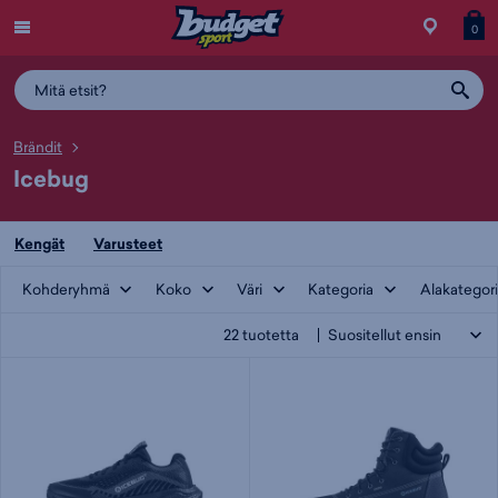
Menu
Myymälä
Siirry
Tuott
T
0
ostos
koris
y
Brändit
Icebug
Kengät
Varusteet
Kohderyhmä
Koko
Väri
Kategoria
Alakategor
22
tuotetta