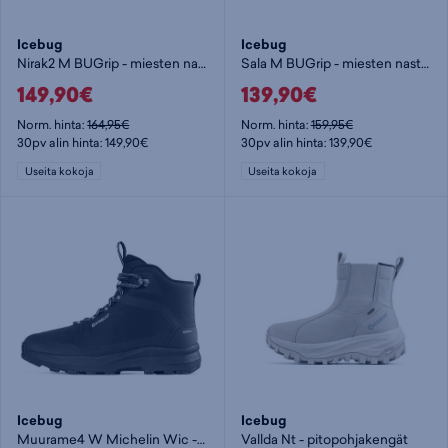
Icebug
Icebug
Nirak2 M BUGrip - miesten nastakengät
Sala M BUGrip - miesten nastakengät
149,90€
139,90€
Norm. hinta:
164,95€
Norm. hinta:
159,95€
30pv alin hinta: 149,90€
30pv alin hinta: 139,90€
Useita kokoja
Useita kokoja
Icebug
Icebug
Muurame4 W Michelin Wic - naisten pitopohjakengät
Vallda Nt - pitopohjakengät