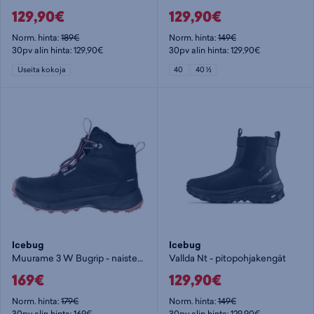
129,90€
129,90€
Norm. hinta:
189€
Norm. hinta:
149€
30pv alin hinta: 129,90€
30pv alin hinta: 129,90€
Useita kokoja
40
40 ½
Icebug
Icebug
Muurame 3 W Bugrip - naisten nastakengät
Vallda Nt - pitopohjakengät
169€
129,90€
Norm. hinta:
179€
Norm. hinta:
149€
30pv alin hinta: 169€
30pv alin hinta: 129,90€