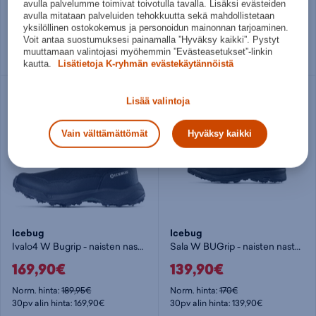
169€
149,90€
avulla palvelumme toimivat toivotulla tavalla. Lisäksi evästeiden
avulla mitataan palveluiden tehokkuutta sekä mahdollistetaan
Norm. hinta:
164,95€
yksilöllinen ostokokemus ja personoidun mainonnan tarjoaminen.
Useita kokoja
30pv alin hinta: 149,90€
Voit antaa suostumuksesi painamalla ”Hyväksy kaikki”. Pystyt
muuttamaan valintojasi myöhemmin ”Evästeasetukset”-linkin
Useita kokoja
kautta.
Lisätietoja K-ryhmän evästekäytännöistä
Lisää valintoja
Vain välttämättömät
Hyväksy kaikki
Icebug
Icebug
Ivalo4 W Bugrip - naisten nastakengät
Sala W BUGrip - naisten nastakengät
169,90€
139,90€
Norm. hinta:
189,95€
Norm. hinta:
170€
30pv alin hinta: 169,90€
30pv alin hinta: 139,90€