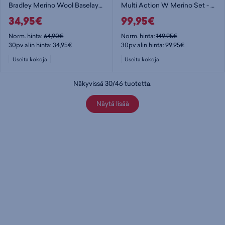
Bradley Merino Wool Baselayer M - miesten aluspaita
Multi Action W Merino Set - naisten aluskerrasto
34,95€
99,95€
Norm. hinta:
64,90€
Norm. hinta:
149,95€
30pv alin hinta: 34,95€
30pv alin hinta: 99,95€
Useita kokoja
Useita kokoja
Näkyvissä
30
/
46
tuotetta
.
Näytä lisää