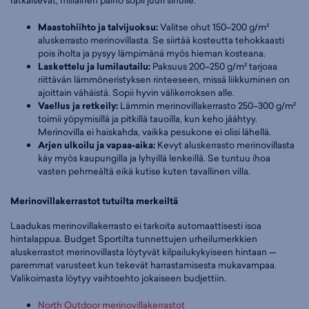
ratkaisevat, millainen paino sopii juuri sinulle.
Maastohiihto ja talvijuoksu:
Valitse ohut 150–200 g/m²
aluskerrasto merinovillasta. Se siirtää kosteutta tehokkaasti
pois iholta ja pysyy lämpimänä myös hieman kosteana.
Laskettelu ja lumilautailu:
Paksuus 200–250 g/m² tarjoaa
riittävän lämmöneristyksen rinteeseen, missä liikkuminen on
ajoittain vähäistä. Sopii hyvin välikerroksen alle.
Vaellus ja retkeily:
Lämmin merinovillakerrasto 250–300 g/m²
toimii yöpymisillä ja pitkillä tauoilla, kun keho jäähtyy.
Merinovilla ei haiskahda, vaikka pesukone ei olisi lähellä.
Arjen ulkoilu ja vapaa-aika:
Kevyt aluskerrasto merinovillasta
käy myös kaupungilla ja lyhyillä lenkeillä. Se tuntuu ihoa
vasten pehmeältä eikä kutise kuten tavallinen villa.
Merinovillakerrastot tutuilta merkeiltä
Laadukas merinovillakerrasto ei tarkoita automaattisesti isoa
hintalappua. Budget Sportilta tunnettujen urheilumerkkien
aluskerrastot merinovillasta löytyvät kilpailukykyiseen hintaan —
paremmat varusteet kun tekevät harrastamisesta mukavampaa.
Valikoimasta löytyy vaihtoehto jokaiseen budjettiin.
North Outdoor merinovillakerrastot