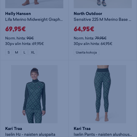
Helly Hansen
North Outdoor
Lifa Merino Midweight Graphic Pant - naisten alushousut
Sensitive 225 M Merino Base Layer Zip Shirt - miesten aluspaita
69,95€
64,95€
Norm. hinta:
90€
Norm. hinta:
79,95€
30pv alin hinta: 69,95€
30pv alin hinta: 64,95€
S
M
L
XL
Useita kokoja
Kari Traa
Kari Traa
Iselin Hz - naisten aluspaita
Iselin Pants - naisten alushousut