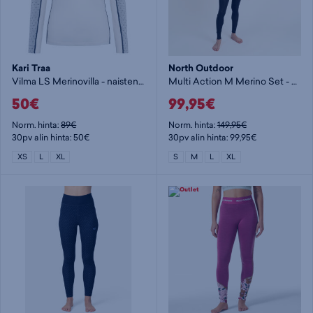
Kari Traa
North Outdoor
Vilma LS Merinovilla - naisten aluspaita
Multi Action M Merino Set - miesten aluskerrasto
50€
99,95€
Norm. hinta:
89€
Norm. hinta:
149,95€
30pv alin hinta: 50€
30pv alin hinta: 99,95€
XS
L
XL
S
M
L
XL