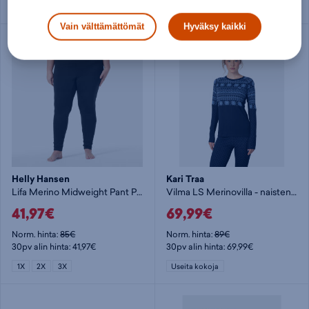
1X
2X
3X
Useita kokoja
Vain välttämättömät
Hyväksy kaikki
Helly Hansen
Kari Traa
Lifa Merino Midweight Pant Plus - naisten alushousut
Vilma LS Merinovilla - naisten aluspaita
41,97€
69,99€
Norm. hinta:
85€
Norm. hinta:
89€
30pv alin hinta: 41,97€
30pv alin hinta: 69,99€
1X
2X
3X
Useita kokoja