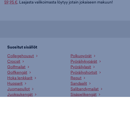
59,95 €
. Laajasta valikoimasta löytyy jotain jokaiseen makuun!
Suositut sisällöt
Collegehousut
Polkupyörät
Crocsit
Pyöräilykypärät
Golfmailat
Pyöräilylasit
Golfkengät
Pyöräilyshortsit
Hoka lenkkarit
Reput
Hupparit
Sandaalit
Juomapullot
Salibandymailat
Juoksukengät
Sisäpelikengät
Jääkiekkomailat
Sulkapallomailat
Jääkiekkoluistimet
Sähköpyörät
Lenkkarit
T-paidat
Makuupussit
Tennismailat
Nappikset
Uima-asut
Pesäpallomailat
Vaelluskengät