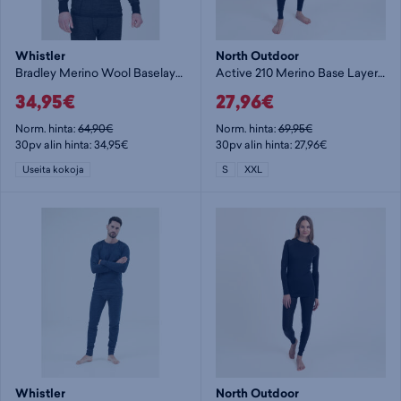
Whistler
North Outdoor
Bradley Merino Wool Baselayer M - miesten aluspaita
Active 210 Merino Base Layer Shirt M - miesten aluspaita
34,95€
27,96€
Norm. hinta:
64,90€
Norm. hinta:
69,95€
30pv alin hinta: 34,95€
30pv alin hinta: 27,96€
Useita kokoja
S
XXL
Whistler
North Outdoor