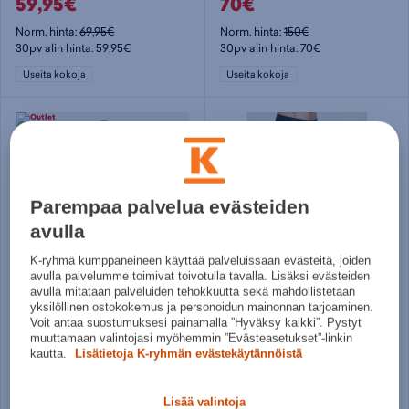
59,95€
70€
Norm. hinta:
69,95€
Norm. hinta:
150€
30pv alin hinta: 59,95€
30pv alin hinta: 70€
Useita kokoja
Useita kokoja
Parempaa palvelua evästeiden
avulla
K-ryhmä kumppaneineen käyttää palveluissaan evästeitä, joiden
avulla palvelumme toimivat toivotulla tavalla. Lisäksi evästeiden
avulla mitataan palveluiden tehokkuutta sekä mahdollistetaan
Helly Hansen
Whistler
yksilöllinen ostokokemus ja personoidun mainonnan tarjoaminen.
Lifa Merino Midweight Crew Plus - naisten aluspaita
Bradley Merino Wool Baselayer Pants M - miesten alushousut
Voit antaa suostumuksesi painamalla ”Hyväksy kaikki”. Pystyt
muuttamaan valintojasi myöhemmin ”Evästeasetukset”-linkin
50€
34,95€
kautta.
Lisätietoja K-ryhmän evästekäytännöistä
Norm. hinta:
90€
Norm. hinta:
64,90€
30pv alin hinta: 50€
30pv alin hinta: 34,95€
Lisää valintoja