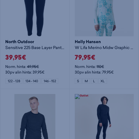
North Outdoor
Helly Hansen
Sensitive 225 Base Layer Pants Youth - lasten alushousut
W Lifa Merino Midw Graphic Half Zip - naisten aluspaita
39,95€
79,95€
Norm. hinta:
49,95€
Norm. hinta:
110€
30pv alin hinta: 39,95€
30pv alin hinta: 79,95€
122 - 128
134 - 140
146 - 152
S
M
L
XL