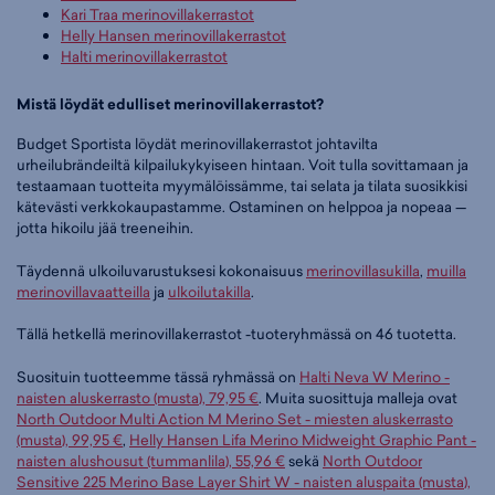
Kari Traa merinovillakerrastot
Helly Hansen merinovillakerrastot
Halti merinovillakerrastot
Mistä löydät edulliset merinovillakerrastot?
Budget Sportista löydät merinovillakerrastot johtavilta
urheilubrändeiltä kilpailukykyiseen hintaan. Voit tulla sovittamaan ja
testaamaan tuotteita myymälöissämme, tai selata ja tilata suosikkisi
kätevästi verkkokaupastamme. Ostaminen on helppoa ja nopeaa —
jotta hikoilu jää treeneihin.
Täydennä ulkoiluvarustuksesi kokonaisuus
merinovillasukilla
,
muilla
merinovillavaatteilla
ja
ulkoilutakilla
.
Tällä hetkellä merinovillakerrastot -tuoteryhmässä on 46 tuotetta.
Suosituin tuotteemme tässä ryhmässä on
Halti Neva W Merino -
naisten aluskerrasto (musta), 79,95 €
. Muita suosittuja malleja ovat
North Outdoor Multi Action M Merino Set - miesten aluskerrasto
(musta), 99,95 €
,
Helly Hansen Lifa Merino Midweight Graphic Pant -
naisten alushousut (tummanlila), 55,96 €
sekä
North Outdoor
Sensitive 225 Merino Base Layer Shirt W - naisten aluspaita (musta),