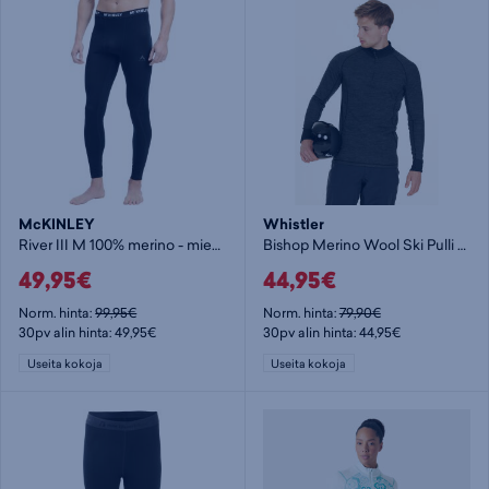
McKINLEY
Whistler
River III M 100% merino - miesten alushousut
Bishop Merino Wool Ski Pulli M - miesten aluspaita
49,95€
44,95€
Norm. hinta:
99,95€
Norm. hinta:
79,90€
30pv alin hinta: 49,95€
30pv alin hinta: 44,95€
Useita kokoja
Useita kokoja