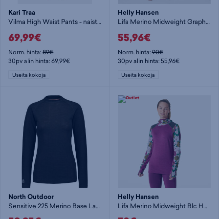
Kari Traa
Helly Hansen
Vilma High Waist Pants - naisten alushousut
Lifa Merino Midweight Graphic Pant - naisten alushousut
69,99€
55,96€
Norm. hinta:
89€
Norm. hinta:
90€
30pv alin hinta: 69,99€
30pv alin hinta: 55,96€
Useita kokoja
Useita kokoja
North Outdoor
Helly Hansen
Sensitive 225 Merino Base Layer Shirt W - naisten aluspaita
Lifa Merino Midweight Blc Hoodie - naisten aluspaita