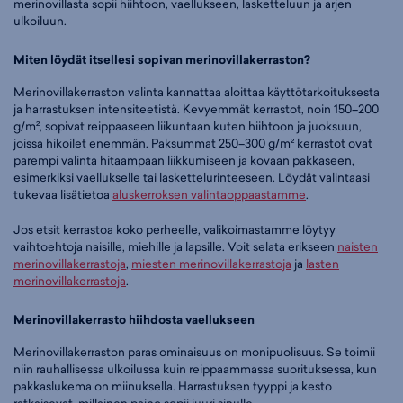
merinovillasta sopii hiihtoon, vaellukseen, lasketteluun ja arjen
ulkoiluun.
Miten löydät itsellesi sopivan merinovillakerraston?
Merinovillakerraston valinta kannattaa aloittaa käyttötarkoituksesta
ja harrastuksen intensiteetistä. Kevyemmät kerrastot, noin 150–200
g/m², sopivat reippaaseen liikuntaan kuten hiihtoon ja juoksuun,
joissa hikoilet enemmän. Paksummat 250–300 g/m² kerrastot ovat
parempi valinta hitaampaan liikkumiseen ja kovaan pakkaseen,
esimerkiksi vaellukselle tai laskettelurinteeseen. Löydät valintaasi
tukevaa lisätietoa
aluskerroksen valintaoppaastamme
.
Jos etsit kerrastoa koko perheelle, valikoimastamme löytyy
vaihtoehtoja naisille, miehille ja lapsille. Voit selata erikseen
naisten
merinovillakerrastoja
,
miesten merinovillakerrastoja
ja
lasten
merinovillakerrastoja
.
Merinovillakerrasto hiihdosta vaellukseen
Merinovillakerraston paras ominaisuus on monipuolisuus. Se toimii
niin rauhallisessa ulkoilussa kuin reippaammassa suorituksessa, kun
pakkaslukema on miinuksella. Harrastuksen tyyppi ja kesto