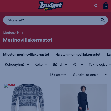
Menu
Myymälä
Siirry
Tuott
T
0
ostos
koris
y
Merinovilla
Merinovillakerrastot
Miesten merinovillakerrastot
Naisten merinovillakerrastot
La
Kohderyhmä
Koko
Brändi
Väri
Teknologiat
46
tuotetta