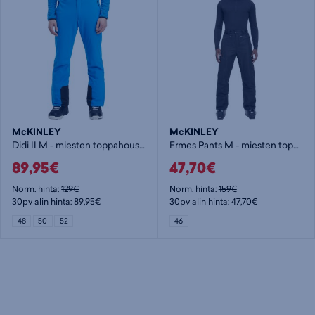
McKINLEY
McKINLEY
Didi II M - miesten toppahousut
Ermes Pants M - miesten toppahousut
89,95€
47,70€
Norm. hinta:
129€
Norm. hinta:
159€
30pv alin hinta: 89,95€
30pv alin hinta: 47,70€
48
50
52
46