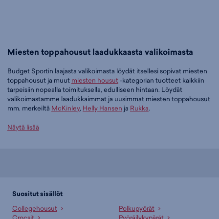
Miesten toppahousut laadukkaasta valikoimasta
Budget Sportin laajasta valikoimasta löydät itsellesi sopivat miesten
toppahousut ja muut
miesten housut
-kategorian tuotteet kaikkiin
tarpeisiin nopealla toimituksella, edulliseen hintaan. Löydät
valikoimastamme laadukkaimmat ja uusimmat miesten toppahousut
mm. merkeiltä
McKinley
,
Helly Hansen
ja
Rukka
.
Tilaa miesten toppahousut edullisesti Budget Sportilta
Näytä lisää
Tällä hetkellä miesten toppahousut -tuoteryhmässä on 12 tuotetta.
Suosituin tuotteemme tässä ryhmässä on
McKINLEY Didi II M -
toppahousut (tummansininen), 89,95 €
. Muita suosittuja malleja ovat
Helly Hansen Legendary Insulated Pant - toppahousut (musta),
149,90 €
,
McKINLEY Didi II M - toppahousut (musta), 89,95 €
sekä
Suositut sisällöt
Rukka Tammisto M Hybrid Trousers - toppahousut (musta), 89,95 €
.
Collegehousut
Polkupyörät
Laajasta valikoimasta löytyy jotain jokaiseen makuun!
Crocsit
Pyöräilykypärät