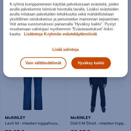
K-ryhmä kumppaneineen käyttää palveluissaan evästeitä, joiden
McKINLEY
Rukka
avulla palvelumme toimivat toivotulla tavalla. Lisäksi evästeiden
Didi II M - miesten toppahousut
Tammisto M Hybrid Trousers - miesten toppahousut
avulla mitataan palveluiden tehokkuutta sekä mahdollistetaan
yksilöllinen ostokokemus ja personoidun mainonnan tarjoaminen.
89,95€
89,95€
Voit antaa suostumuksesi painamalla ”Hyväksy kaikki”. Pystyt
muuttamaan valintojasi myöhemmin ”Evästeasetukset”-linkin
Norm. hinta:
129€
Norm. hinta:
129,95€
kautta.
Lisätietoja K-ryhmän evästekäytännöistä
30pv alin hinta: 89,95€
30pv alin hinta: 89,95€
Useita kokoja
Useita kokoja
Lisää valintoja
Vain välttämättömät
Hyväksy kaikki
McKINLEY
McKINLEY
Lech M - miesten toppahousut
Didi II M Short - miesten toppahousut