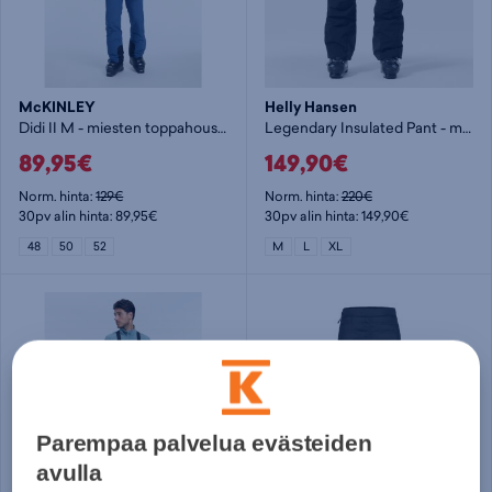
McKINLEY
Helly Hansen
Didi II M - miesten toppahousut
Legendary Insulated Pant - miesten toppahousut
89,95€
149,90€
Norm. hinta:
129€
Norm. hinta:
220€
30pv alin hinta: 89,95€
30pv alin hinta: 149,90€
48
50
52
M
L
XL
Parempaa palvelua evästeiden
avulla