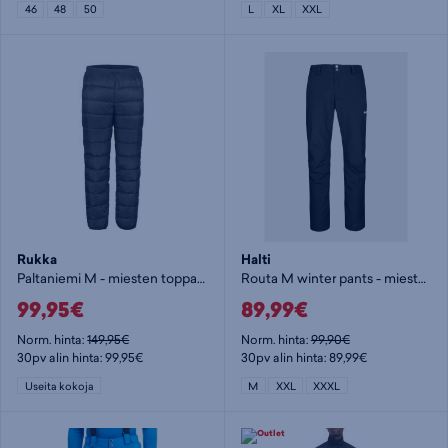
46
48
50
L
XL
XXL
Rukka
Halti
Paltaniemi M - miesten toppahousut
Routa M winter pants - miesten toppahousut
99,95€
89,99€
Norm. hinta:
149,95€
Norm. hinta:
99,90€
30pv alin hinta: 99,95€
30pv alin hinta: 89,99€
Useita kokoja
M
XXL
XXXL