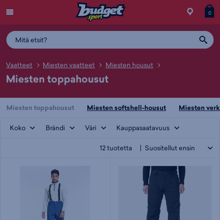
Menu
Myymälä
Siirry
Tuott
T
0
ostos
koris
y
Vaatteet
Miesten vaatteet
Miesten housut
Miesten toppahousut
Miesten toppahousut
Miesten softshell-housut
Miesten verk
Koko
Brändi
Väri
Kauppasaatavuus
12
tuotetta