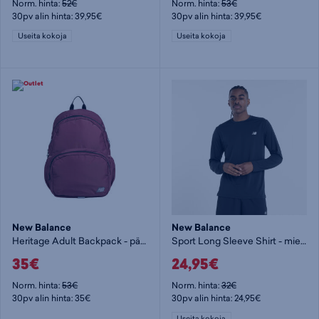
Norm. hinta:
52€
Norm. hinta:
53€
30pv alin hinta: 39,95€
30pv alin hinta: 39,95€
Useita kokoja
Useita kokoja
New Balance
New Balance
Heritage Adult Backpack - päiväreppu
Sport Long Sleeve Shirt - miesten pitkähihainen paita
35€
24,95€
Norm. hinta:
53€
Norm. hinta:
32€
30pv alin hinta: 35€
30pv alin hinta: 24,95€
Useita kokoja