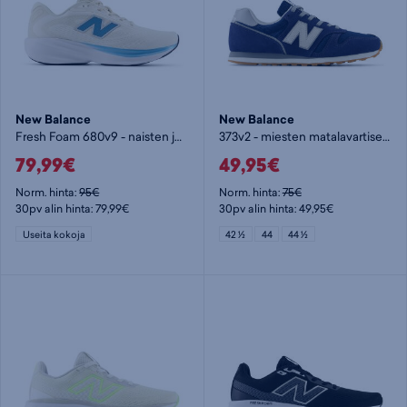
New Balance
New Balance
Fresh Foam 680v9 - naisten juoksukengät
373v2 - miesten matalavartiset tennarit
79,99€
49,95€
Norm. hinta:
95€
Norm. hinta:
75€
30pv alin hinta: 79,99€
30pv alin hinta: 49,95€
Useita kokoja
42 ½
44
44 ½