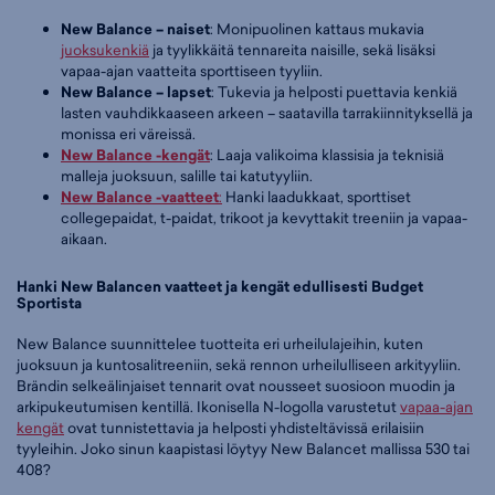
New Balance – naiset
: Monipuolinen kattaus mukavia
juoksukenkiä
ja tyylikkäitä tennareita naisille, sekä lisäksi
vapaa-ajan vaatteita sporttiseen tyyliin.
New Balance – lapset
: Tukevia ja helposti puettavia kenkiä
lasten vauhdikkaaseen arkeen – saatavilla tarrakiinnityksellä ja
monissa eri väreissä.
New Balance -kengät
: Laaja valikoima klassisia ja teknisiä
malleja juoksuun, salille tai katutyyliin.
New Balance -vaatteet
:
Hanki laadukkaat, sporttiset
collegepaidat, t-paidat, trikoot ja kevyttakit treeniin ja vapaa-
aikaan.
Hanki New Balancen vaatteet ja kengät edullisesti Budget
Sportista
New Balance suunnittelee tuotteita eri urheilulajeihin, kuten
juoksuun ja kuntosalitreeniin, sekä rennon urheilulliseen arkityyliin.
Brändin selkeälinjaiset tennarit ovat nousseet suosioon muodin ja
arkipukeutumisen kentillä. Ikonisella N-logolla varustetut
vapaa-ajan
kengät
ovat tunnistettavia ja helposti yhdisteltävissä erilaisiin
tyyleihin. Joko sinun kaapistasi löytyy New Balancet mallissa 530 tai
408?