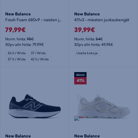
New Balance
New Balance
Fresh Foam 680v9 - naisten juoksukengät
411v3 - miesten juoksukengät
79,99€
39,99€
Norm. hinta:
95€
Norm. hinta:
54€
30pv alin hinta: 79,99€
30pv alin hinta: 49,95€
36 ½ / Wide
37 / Wide
Useita kokoja
37 ½ / Wide
42 ½ / Wide
Säästä
41%
New Balance
New Balance