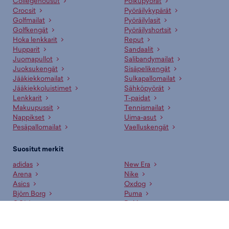
Collegehousut
Polkupyörät
Crocsit
Pyöräilykypärät
Golfmailat
Pyöräilylasit
Golfkengät
Pyöräilyshortsit
Hoka lenkkarit
Reput
Hupparit
Sandaalit
Juomapullot
Salibandymailat
Juoksukengät
Sisäpelikengät
Jääkiekkomailat
Sulkapallomailat
Jääkiekkoluistimet
Sähköpyörät
Lenkkarit
T-paidat
Makuupussit
Tennismailat
Nappikset
Uima-asut
Pesäpallomailat
Vaelluskengät
Suositut merkit
adidas
New Era
Arena
Nike
Asics
Oxdog
Björn Borg
Puma
CCM
Rukka
Didriksons
Salomon
Fat Pipe
Shock Absorber