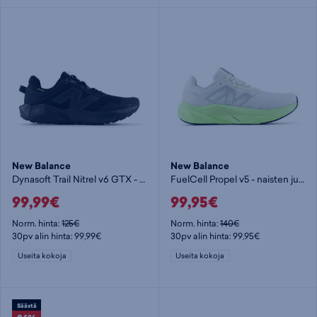
New Balance
New Balance
Dynasoft Trail Nitrel v6 GTX - miesten maastojuoksukengät
FuelCell Propel v5 - naisten juoksukengät
99,99€
99,95€
Norm. hinta:
125€
Norm. hinta:
140€
30pv alin hinta: 99,99€
30pv alin hinta: 99,95€
Useita kokoja
Useita kokoja
Säästä