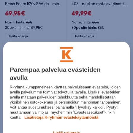
Fresh Foam 520v9 Wide - miesten juoksukengät
408 - naisten matalavartiset tennarit
69,95€
49,99€
Norm. hinta:
75€
Norm. hinta:
85€
30pv alin hinta: 69,95€
30pv alin hinta: 85€
Useita kokoja
Useita kokoja
Parempaa palvelua evästeiden
avulla
K-ryhmä kumppaneineen käyttää palveluissaan evästeitä, joiden
avulla palvelumme toimivat toivotulla tavalla. Lisäksi evästeiden
avulla mitataan palveluiden tehokkuutta sekä mahdollistetaan
yksilöllinen ostokokemus ja personoidun mainonnan tarjoaminen.
Voit antaa suostumuksesi painamalla ”Hyväksy kaikki”. Pystyt
muuttamaan valintojasi myöhemmin ”Evästeasetukset”-linkin
New Balance
New Balance
kautta.
Lisätietoja K-ryhmän evästekäytännöistä
W Dynasoft Trail Nitrel v6 GTX - naisten maastojuoksukengät
W Fresh Foam X Evoz v4 - naisten juoksukengät
99,95€
99,95€