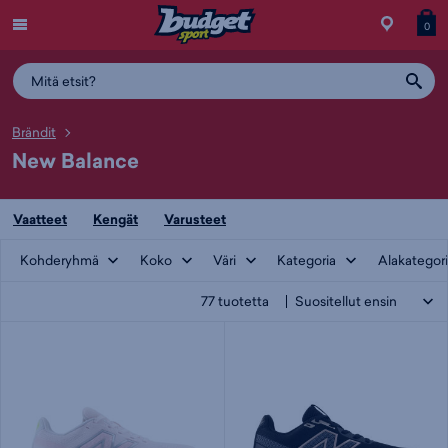
Menu
Myymälä
Siirry
Tuott
T
0
ostos
koris
y
Brändit
New Balance
Vaatteet
Kengät
Varusteet
Kohderyhmä
Koko
Väri
Kategoria
Alakategor
77
tuotetta