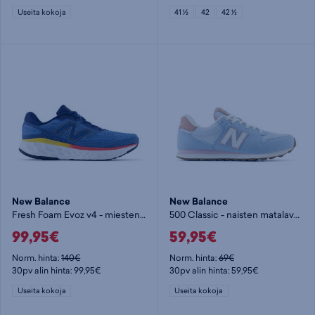
Useita kokoja
41 ½
42
42 ½
New Balance
New Balance
Fresh Foam Evoz v4 - miesten juoksukengät
500 Classic - naisten matalavartiset tennarit
99,95€
59,95€
Norm. hinta:
140€
Norm. hinta:
69€
30pv alin hinta: 99,95€
30pv alin hinta: 59,95€
Useita kokoja
Useita kokoja