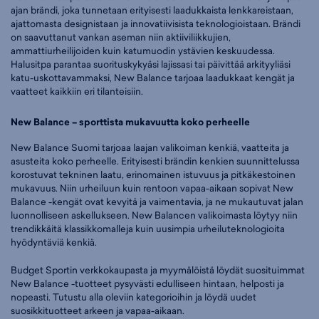
ajan brändi, joka tunnetaan erityisesti laadukkaista lenkkareistaan,
ajattomasta designistaan ja innovatiivisista teknologioistaan. Brändi
on saavuttanut vankan aseman niin aktiiviliikkujien,
ammattiurheilijoiden kuin katumuodin ystävien keskuudessa.
Halusitpa parantaa suorituskykyäsi lajissasi tai päivittää arkityyliäsi
katu-uskottavammaksi, New Balance tarjoaa laadukkaat kengät ja
vaatteet kaikkiin eri tilanteisiin.
New Balance – sporttista mukavuutta koko perheelle
New Balance Suomi tarjoaa laajan valikoiman kenkiä, vaatteita ja
asusteita koko perheelle. Erityisesti brändin kenkien suunnittelussa
korostuvat tekninen laatu, erinomainen istuvuus ja pitkäkestoinen
mukavuus. Niin urheiluun kuin rentoon vapaa-aikaan sopivat New
Balance -kengät ovat kevyitä ja vaimentavia, ja ne mukautuvat jalan
luonnolliseen askellukseen. New Balancen valikoimasta löytyy niin
trendikkäitä klassikkomalleja kuin uusimpia urheiluteknologioita
hyödyntäviä kenkiä.
Budget Sportin verkkokaupasta ja myymälöistä löydät suosituimmat
New Balance -tuotteet pysyvästi edulliseen hintaan, helposti ja
nopeasti. Tutustu alla oleviin kategorioihin ja löydä uudet
suosikkituotteet arkeen ja vapaa-aikaan.