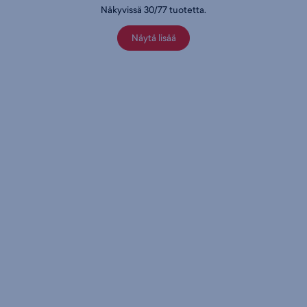
Näkyvissä
30
/
77
tuotetta
.
Näytä lisää