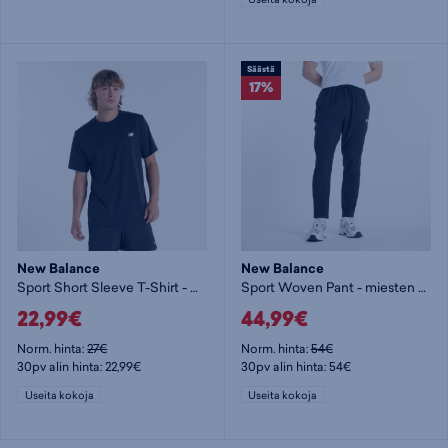
Säästä
17%
New Balance
New Balance
Sport Short Sleeve T-Shirt - miesten t-paita
Sport Woven Pant - miesten housu
22,99€
44,99€
Norm. hinta:
27€
Norm. hinta:
54€
30pv alin hinta: 22,99€
30pv alin hinta: 54€
Useita kokoja
Useita kokoja