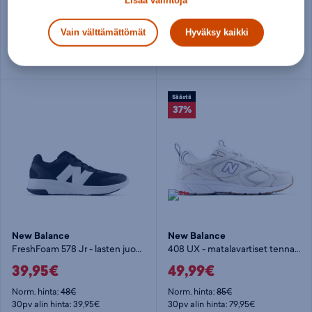
Lisää valintoja
Norm. hinta:
125€
Norm. hinta:
140€
30pv alin hinta: 99,95€
30pv alin hinta: 99,95€
Vain välttämättömät
Hyväksy kaikki
Useita kokoja
Useita kokoja
Säästä
37%
New Balance
New Balance
FreshFoam 578 Jr - lasten juoksukengät
408 UX - matalavartiset tennarit
39,95€
49,99€
Norm. hinta:
48€
Norm. hinta:
85€
30pv alin hinta: 39,95€
30pv alin hinta: 79,95€