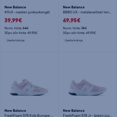
New Balance
New Balance
411v3 - naisten juoksukengät
BB80 UX - matalavartiset tennarit
39,99€
69,95€
Norm. hinta:
54€
Norm. hinta:
75€
30pv alin hinta: 49,95€
30pv alin hinta: 69,95€
Useita kokoja
Useita kokoja
New Balance
New Balance
FreshFoam 578 Kids Bungee Lace with Top Strap - lasten matalavartiset tennarit
FreshFoam 578 Jr - lasten juoksukengät