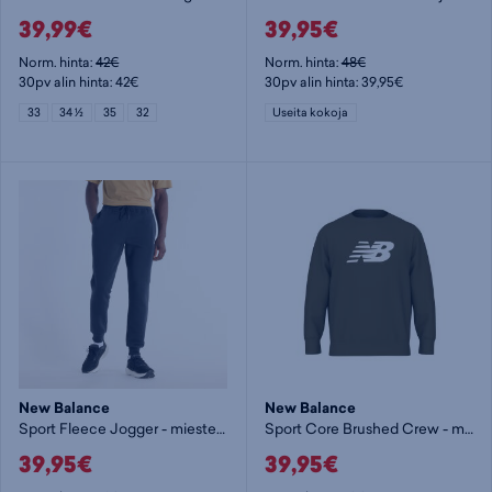
39,99€
39,95€
Norm. hinta:
42€
Norm. hinta:
48€
30pv alin hinta: 42€
30pv alin hinta: 39,95€
33
34 ½
35
32
Useita kokoja
New Balance
New Balance
Sport Fleece Jogger - miesten collegehousut
Sport Core Brushed Crew - miesten collegepaita
39,95€
39,95€