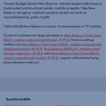
Tutustu Budget Sportin New Balance -brändin laajaan valikoimaan ja
löydä uudet luottotuotteet naisille, miehille ja lapsille. Tilaa New
Balance -kengät ja -vaatteet netistä jo tänään tai hanki ne
myymälöistämme, ja liiku tyylillä.
Tällä hetkellä New Balance-tuotteet -tuoteryhmässä on 77 tuotetta.
Suosituin tuotteemme tässä ryhmässä on
New Balance Fresh Foam
520v9 - naisten juoksukengät (musta), 69,99 €
. Muita suosittuja
malleja ovat
New Balance Fresh Foam 520v9 - naisten juoksukengät
(vaaleanpunainen), 69,99 €
,
New Balance BB80 UX - matalavartiset
tennarit (valkoinen), 69,95 €
sekä
New Balance Fresh Foam 680v9 -
naisten juoksukengät (musta), 79,99 €
. Laajasta valikoimasta löytyy
jotain jokaiseen makuun!
Suositut sisällöt