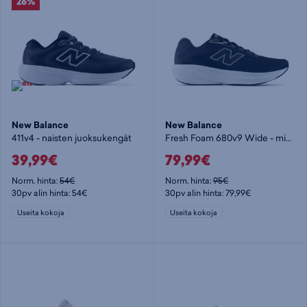
26%
New Balance
New Balance
411v4 - naisten juoksukengät
Fresh Foam 680v9 Wide - miesten juoksukengät
39,99€
79,99€
Norm. hinta:
54€
Norm. hinta:
95€
30pv alin hinta: 54€
30pv alin hinta: 79,99€
Useita kokoja
Useita kokoja