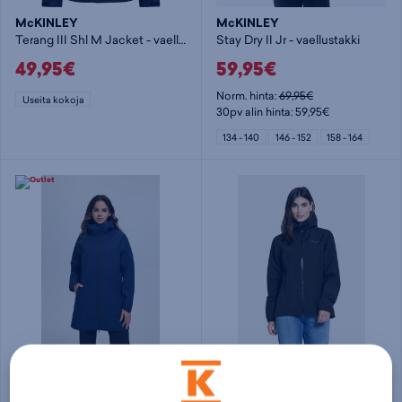
McKINLEY
McKINLEY
Terang III Shl M Jacket - vaellustakki
Stay Dry II Jr - vaellustakki
49,95€
59,95€
Norm. hinta:
69,95€
Useita kokoja
30pv alin hinta: 59,95€
134 - 140
146 - 152
158 - 164
Rukka
Didriksons
Paappola W D- fit - vaellustakki
Varja Jacket W - vaellustakki