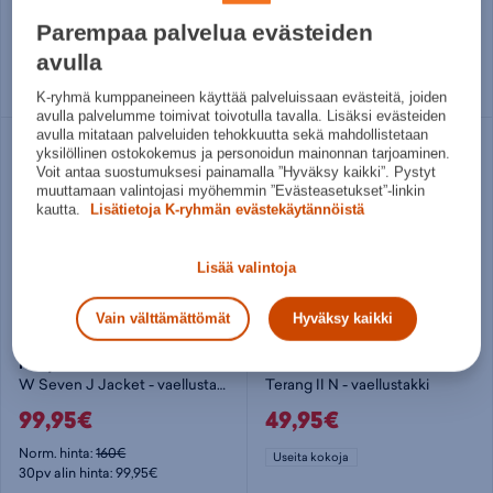
76,50€
99,95€
Parempaa palvelua evästeiden
Norm. hinta:
179,95€
Norm. hinta:
120€
30pv alin hinta: 85€
30pv alin hinta: 99,95€
avulla
40
44
Useita kokoja
K-ryhmä kumppaneineen käyttää palveluissaan evästeitä, joiden
avulla palvelumme toimivat toivotulla tavalla. Lisäksi evästeiden
avulla mitataan palveluiden tehokkuutta sekä mahdollistetaan
yksilöllinen ostokokemus ja personoidun mainonnan tarjoaminen.
Voit antaa suostumuksesi painamalla ”Hyväksy kaikki”. Pystyt
muuttamaan valintojasi myöhemmin ”Evästeasetukset”-linkin
kautta.
Lisätietoja K-ryhmän evästekäytännöistä
Lisää valintoja
Vain välttämättömät
Hyväksy kaikki
Helly Hansen
McKINLEY
W Seven J Jacket - vaellustakki
Terang II N - vaellustakki
99,95€
49,95€
Norm. hinta:
160€
Useita kokoja
30pv alin hinta: 99,95€