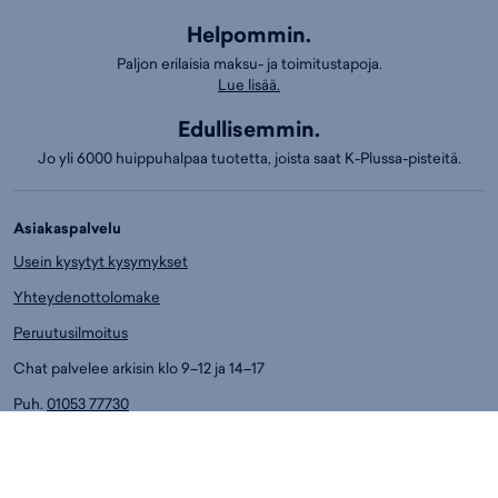
Helpommin.
Paljon erilaisia maksu- ja toimitustapoja.
Lue lisää.
Edullisemmin.
Jo yli 6000 huippuhalpaa tuotetta, joista saat K-Plussa-pisteitä.
Asiakaspalvelu
Usein kysytyt kysymykset
Yhteydenottolomake
Peruutusilmoitus
Chat palvelee arkisin klo 9–12 ja 14–17
Puh.
01053 77730
Ark. klo 14-17
Asiakaspalvelun puhelumaksut:
8,4 snt/min. (sis. ALV)