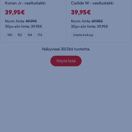
Konan Jr - vaellustakki
Carlide W - vaellustakki
39,95€
39,95€
Norm. hinta:
49,99€
Norm. hinta:
69,95€
30pv alin hinta: 39,95€
30pv alin hinta: 39,95€
140
152
164
176
Useita kokoja
Näkyvissä
30
/
266
tuotetta
.
Näytä lisää