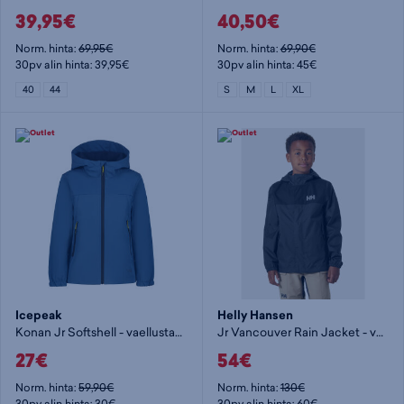
39,95€
40,50€
Norm. hinta:
69,95€
Norm. hinta:
69,90€
30pv alin hinta: 39,95€
30pv alin hinta: 45€
40
44
S
M
L
XL
Icepeak
Helly Hansen
Konan Jr Softshell - vaellustakki
Jr Vancouver Rain Jacket - vaellustakki
27€
54€
Norm. hinta:
59,90€
Norm. hinta:
130€
30pv alin hinta: 30€
30pv alin hinta: 60€