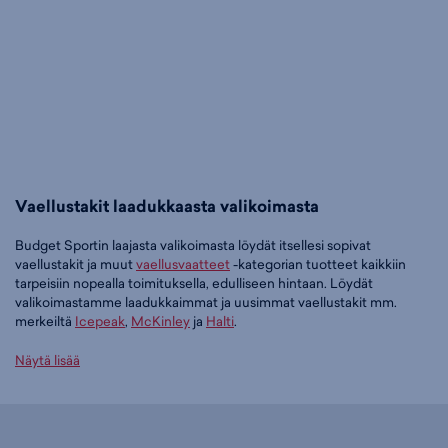
Vaellustakit laadukkaasta valikoimasta
Budget Sportin laajasta valikoimasta löydät itsellesi sopivat
vaellustakit ja muut
vaellusvaatteet
-kategorian tuotteet kaikkiin
tarpeisiin nopealla toimituksella, edulliseen hintaan. Löydät
valikoimastamme laadukkaimmat ja uusimmat vaellustakit mm.
merkeiltä
Icepeak
,
McKinley
ja
Halti
.
Tilaa vaellustakit edullisesti Budget Sportilta
Näytä lisää
Tällä hetkellä vaellustakit -tuoteryhmässä on 265 tuotetta.
Suosituin tuotteemme tässä ryhmässä on
Icepeak Albany -