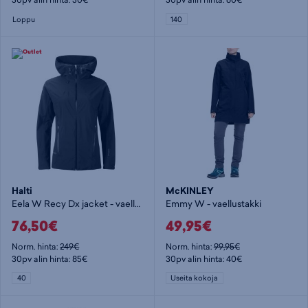
Loppu
140
Halti
McKINLEY
Eela W Recy Dx jacket - vaellustakki
Emmy W - vaellustakki
76,50€
49,95€
Norm. hinta:
249€
Norm. hinta:
99,95€
30pv alin hinta: 85€
30pv alin hinta: 40€
40
Useita kokoja