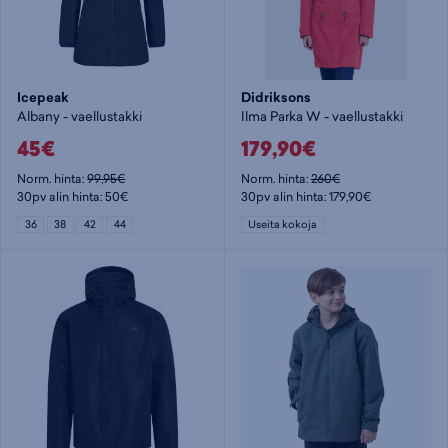
Icepeak
Didriksons
Albany - vaellustakki
Ilma Parka W - vaellustakki
45€
179,90€
Norm. hinta:
99,95€
Norm. hinta:
260€
30pv alin hinta: 50€
30pv alin hinta: 179,90€
36
38
42
44
Useita kokoja