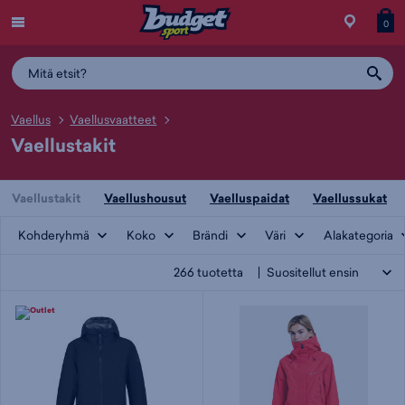
Menu
Myymälä
Siirry
Tuott
T
0
ostos
koris
y
Vaellus
Vaellusvaatteet
Vaellustakit
Vaellustakit
Vaellushousut
Vaelluspaidat
Vaellussukat
Kohderyhmä
Koko
Brändi
Väri
Alakategoria
266
tuotetta