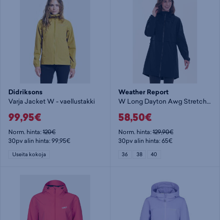
Didriksons
Weather Report
Varja Jacket W - vaellustakki
W Long Dayton Awg Stretch Jkt - vaellustakki
99,95€
58,50€
Norm. hinta:
120€
Norm. hinta:
129,90€
30pv alin hinta: 99,95€
30pv alin hinta: 65€
Useita kokoja
36
38
40