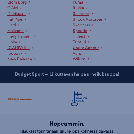
noudettavissa.
Björn Borg
Puma
CCM
Rukka
Asiakaspalvelumme ja myyjämme auttavat oikean tuotteen
Didriksons
Salomon
valinnassa
Fat Pipe
Shock Absorber
Halti
Skechers
Ammattitaitoinen asiakaspalvelumme sekä kauppojemme
Helkama
Speedo
asiantuntevat myyjät palvelevat sinua mielellään sopivan tuotteen ja
Helly Hansen
Titleist
koon etsinnässä. Lisäksi meillä on useille tuotteille erinomaiset
Hoka
Tunturi
valintaoppaat
, jotka auttavat sopivan tuotteen valinnassa. Tutustu
ICANIWILL
Under Armour
myös kategorioihimme
vaellushousut
,
vaelluspaidat
ja
Icepeak
Vans
vaellusalusasut
!
New Balance
Wilson
Budget Sport — Liikuttavan halpa urheilukauppa!
Nopeammin.
Tilaukset toimitetaan sinulle jopa kolmessa päivässä.