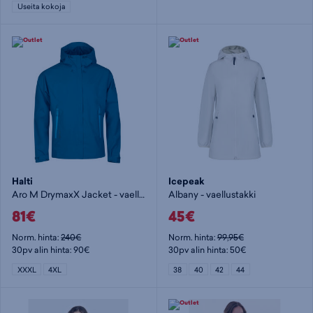
Useita kokoja
Halti
Icepeak
Aro M DrymaxX Jacket - vaellustakki
Albany - vaellustakki
81€
45€
Norm. hinta:
240€
Norm. hinta:
99,95€
30pv alin hinta: 90€
30pv alin hinta: 50€
XXXL
4XL
38
40
42
44