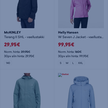
McKINLEY
Helly Hansen
Terang II SHL - vaellustakki
W Seven J Jacket - vaellustakki
29,95€
99,95€
Norm. hinta:
39,95€
Norm. hinta:
160€
30pv alin hinta: 29,95€
30pv alin hinta: 99,95€
140
S
M
L
XXL