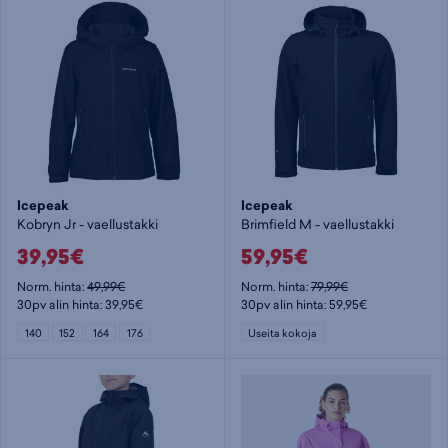
Icepeak
Icepeak
Kobryn Jr - vaellustakki
Brimfield M - vaellustakki
39,95€
59,95€
Norm. hinta:
49,99€
Norm. hinta:
79,99€
30pv alin hinta: 39,95€
30pv alin hinta: 59,95€
140
152
164
176
Useita kokoja