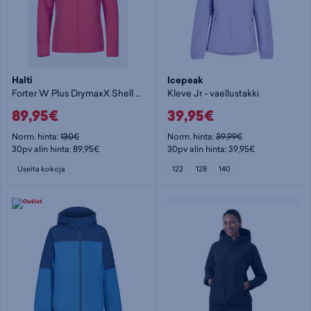
Halti
Icepeak
Forter W Plus DrymaxX Shell Jacket - vaellustakki
Kleve Jr - vaellustakki
89,95€
39,95€
Norm. hinta:
130€
Norm. hinta:
39,99€
30pv alin hinta: 89,95€
30pv alin hinta: 39,95€
Useita kokoja
122
128
140