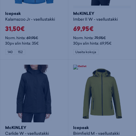
Icepeak
McKINLEY
Kalamazoo Jr - vaellustakki
Imber II W - vaellustakki
31,50€
69,95€
Norm. hinta:
69,95€
Norm. hinta:
79,95€
30pv alin hinta: 35€
30pv alin hinta: 69,95€
140
152
Useita kokoja
McKINLEY
Icepeak
Carlide W - vaellustakki
Brimfield M - vaellustakki