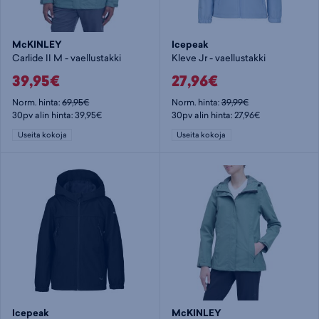
McKINLEY
Icepeak
Carlide II M - vaellustakki
Kleve Jr - vaellustakki
39,95€
27,96€
Norm. hinta:
69,95€
Norm. hinta:
39,99€
30pv alin hinta: 39,95€
30pv alin hinta: 27,96€
Useita kokoja
Useita kokoja
Icepeak
McKINLEY