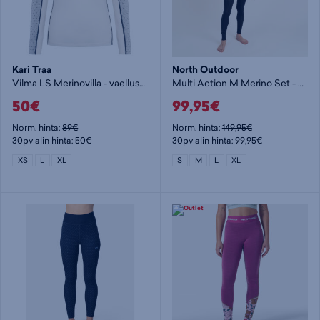
Kari Traa
North Outdoor
Vilma LS Merinovilla - vaellusalusasu
Multi Action M Merino Set - vaellusalusasu
50€
99,95€
Norm. hinta:
89€
Norm. hinta:
149,95€
30pv alin hinta: 50€
30pv alin hinta: 99,95€
XS
L
XL
S
M
L
XL