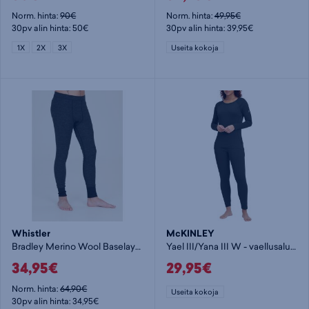
Norm. hinta:
90€
Norm. hinta:
49,95€
30pv alin hinta: 50€
30pv alin hinta: 39,95€
1X
2X
3X
Useita kokoja
Whistler
McKINLEY
Bradley Merino Wool Baselayer Pants M - vaellusalusasu
Yael III/Yana III W - vaellusalusasu
34,95€
29,95€
Norm. hinta:
64,90€
Useita kokoja
30pv alin hinta: 34,95€