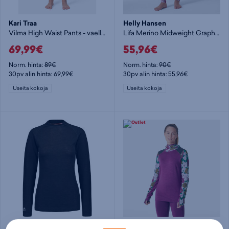
Kari Traa
Helly Hansen
Vilma High Waist Pants - vaellusalusasu
Lifa Merino Midweight Graphic Pant - vaellusalusasu
69,99€
55,96€
Norm. hinta:
89€
Norm. hinta:
90€
30pv alin hinta: 69,99€
30pv alin hinta: 55,96€
Useita kokoja
Useita kokoja
North Outdoor
Helly Hansen