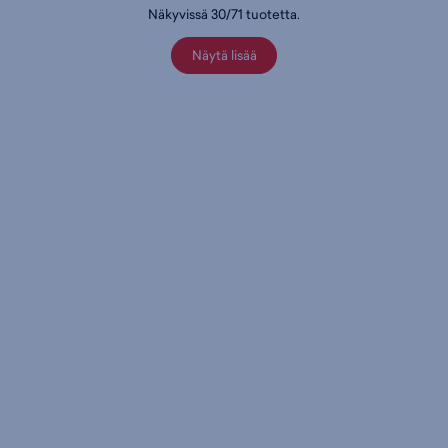
Näkyvissä
30
/
71
tuotetta
.
Näytä lisää