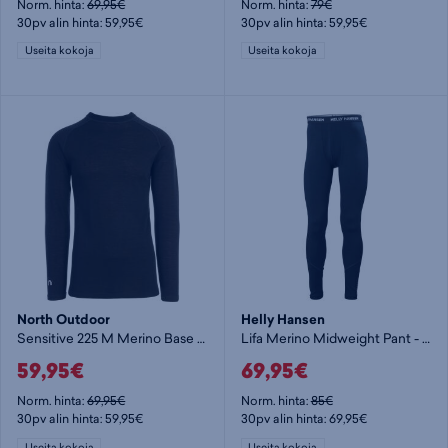
Norm. hinta:
69,95€
Norm. hinta:
79€
30pv alin hinta: 59,95€
30pv alin hinta: 59,95€
Useita kokoja
Useita kokoja
North Outdoor
Helly Hansen
Sensitive 225 M Merino Base Layer Shirt - vaellusalusasu
Lifa Merino Midweight Pant - vaellusalusasu
59,95€
69,95€
Norm. hinta:
69,95€
Norm. hinta:
85€
30pv alin hinta: 59,95€
30pv alin hinta: 69,95€
Useita kokoja
Useita kokoja