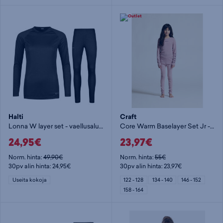
Halti
Craft
Lonna W layer set - vaellusalusasu
Core Warm Baselayer Set Jr - vaellusalusasu
24,95€
23,97€
Norm. hinta:
49,90€
Norm. hinta:
55€
30pv alin hinta: 24,95€
30pv alin hinta: 23,97€
Useita kokoja
122 - 128
134 - 140
146 - 152
158 - 164