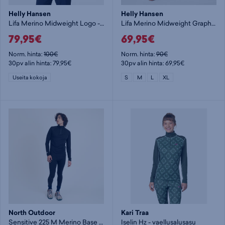
Helly Hansen
Helly Hansen
Lifa Merino Midweight Logo - vaellusalusasu
Lifa Merino Midweight Graphic Pant - vaellusalusasu
79,95€
69,95€
Norm. hinta:
100€
Norm. hinta:
90€
30pv alin hinta: 79,95€
30pv alin hinta: 69,95€
Useita kokoja
S
M
L
XL
North Outdoor
Kari Traa
Sensitive 225 M Merino Base Layer Zip Shirt - vaellusalusasu
Iselin Hz - vaellusalusasu