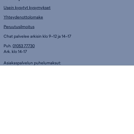
Usein kysytyt kysymykset
Yhteydenottolomake
Peruutusilmoitus
Chat palvelee arkisin klo 9–12 ja 14–17
Puh.
01053 77730
Ark. klo 14-17
Asiakaspalvelun puhelumaksut:
8,4 snt/min. (sis. ALV)
Myymälät
Espoo
Helsinki
Jyväskylä
Kouvola
Kuopio