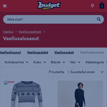
Menu
Myymälä
Siirry
Tuott
T
0
ostos
koris
y
Vaellus
Vaellusvaatteet
Vaellusalusasut
Vaellushousut
Vaelluspaidat
Vaellussukat
Vaellusalusasut
Kohderyhmä
Koko
Brändi
Väri
Alakategoria
71
tuotetta