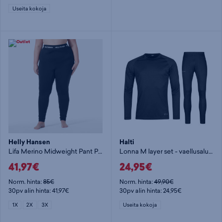
Useita kokoja
Helly Hansen
Halti
Lifa Merino Midweight Pant Plus - vaellusalusasu
Lonna M layer set - vaellusalusasu
41,97€
24,95€
Norm. hinta:
85€
Norm. hinta:
49,90€
30pv alin hinta: 41,97€
30pv alin hinta: 24,95€
1X
2X
3X
Useita kokoja