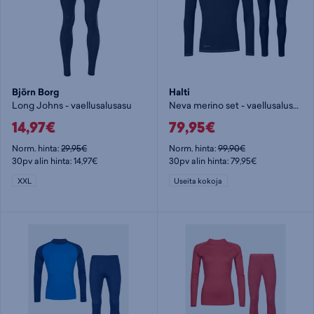
Björn Borg
Halti
Long Johns - vaellusalusasu
Neva merino set - vaellusalusasu
14,97€
79,95€
Norm. hinta:
29,95€
Norm. hinta:
99,90€
30pv alin hinta: 14,97€
30pv alin hinta: 79,95€
XXL
Useita kokoja