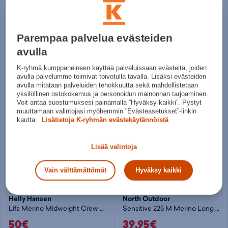
Sensitive 225 Merino Base Layer Shirt W - vaellusalusasu
Lifa Merino Midweight Blc Hoodie - vaellusalusasu
59,95€
70€
Parempaa palvelua evästeiden
Norm. hinta:
69,95€
Norm. hinta:
150€
30pv alin hinta: 59,95€
30pv alin hinta: 70€
avulla
Useita kokoja
Useita kokoja
K-ryhmä kumppaneineen käyttää palveluissaan evästeitä, joiden
avulla palvelumme toimivat toivotulla tavalla. Lisäksi evästeiden
avulla mitataan palveluiden tehokkuutta sekä mahdollistetaan
yksilöllinen ostokokemus ja personoidun mainonnan tarjoaminen.
Voit antaa suostumuksesi painamalla ”Hyväksy kaikki”. Pystyt
muuttamaan valintojasi myöhemmin ”Evästeasetukset”-linkin
kautta.
Lisätietoja K-ryhmän evästekäytännöistä
Lisää valintoja
Vain välttämättömät
Hyväksy kaikki
Helly Hansen
North Outdoor
Lifa Merino Midweight Crew Plus - vaellusalusasu
Sensitive 225 M Merino Long Boxer - vaellusalusasu
50€
39,95€