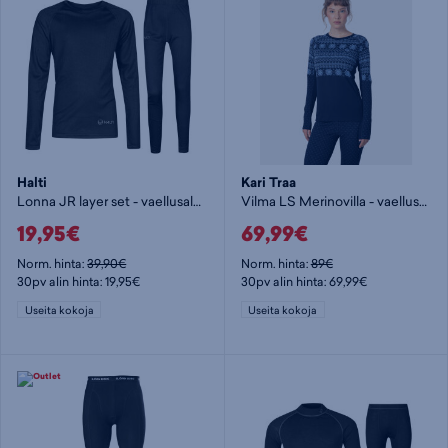
Halti
Kari Traa
Lonna JR layer set - vaellusalusasu
Vilma LS Merinovilla - vaellusalusasu
19,95€
69,99€
Norm. hinta:
39,90€
Norm. hinta:
89€
30pv alin hinta: 19,95€
30pv alin hinta: 69,99€
Useita kokoja
Useita kokoja