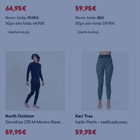
64,95€
59,95€
Norm. hinta:
79,95€
Norm. hinta:
85€
30pv alin hinta: 64,95€
30pv alin hinta: 59,95€
Useita kokoja
Useita kokoja
North Outdoor
Kari Traa
Sensitive 225 M Merino Base Layer Pants - vaellusalusasu
Iselin Pants - vaellusalusasu
59,95€
59,95€