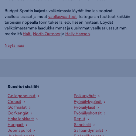
Budget Sportin laajasta valikoimasta löydät itsellesi sopivat
vaellusalusasut ja muut
vaellusvaatteet
-kategorian tuotteet kaikkiin
tarpeisiin nopealla toimituksella, edulliseen hintaan. Löydät
valikoimastamme laadukkaimmat ja uusimmat vaellusalusasut mm.
merkeiltä
Halti
,
North Outdoor
ja
Helly Hansen
.
Tilaa vaellusalusasut edullisesti Budget Sportilta
Näytä lisää
Tällä hetkellä vaellusalusasut -tuoteryhmässä on 71 tuotetta.
Suosituin tuotteemme tässä ryhmässä on
Halti Neva W Merino -
aluskerrasto (musta), 79,95 €
. Muita suosittuja malleja ovat
North
Outdoor Multi Action M Merino Set - aluskerrasto (musta), 99,95 €
,
Helly Hansen Lifa Merino Midweight Graphic Pant - alushousut
Suositut sisällöt
(tummanlila), 55,96 €
sekä
North Outdoor Sensitive 225 Merino Base
Collegehousut
Polkupyörät
Layer Shirt W - aluspaita (musta), 59,95 €
. Laajasta valikoimasta
Crocsit
Pyöräilykypärät
löytyy jotain jokaiseen makuun!
Golfmailat
Pyöräilylasit
Golfkengät
Pyöräilyshortsit
Paljonko vaellusalusasut maksavat Budget Sportilla?
Hoka lenkkarit
Reput
Budget Sportin edullisimmat vaellusalusasut saat hintaan 14,97 € ja
Hupparit
Sandaalit
hintavimmat ovat myynnissä 99,95 € hintaan. Meiltä löydät
Juomapullot
Salibandymailat
vaellusalusasut aina liikuttavan halpaan hintaan!