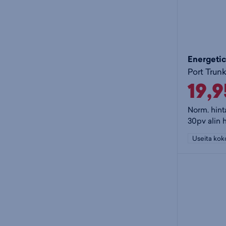
Energetic
Port Trun
19,
Norm. hint
30pv alin h
Useita kok