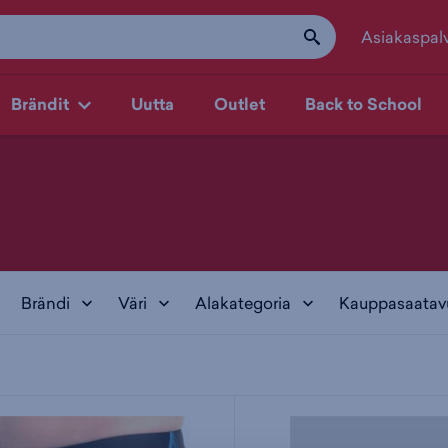
Asiakaspal
Brändit
Uutta
Outlet
Back to School
Brändi
Väri
Alakategoria
Kauppasaatav