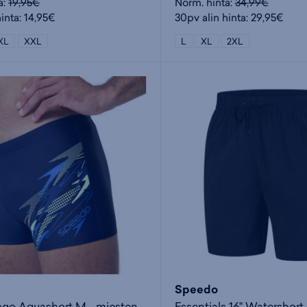
a:
19,95€
Norm. hinta:
34,99€
inta: 14,95€
30pv alin hinta: 29,95€
XL
XXL
L
XL
2XL
Speedo
Medley Logo Aquashort M - miesten uimahousut