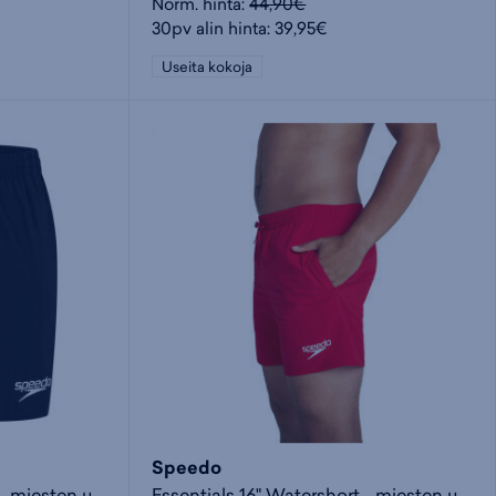
Norm. hinta:
44,90€
30pv alin hinta: 39,95€
Useita kokoja
Speedo
Essentials 16" Watershort - miesten uimashortsit
Essentials 16" Watershort - miesten uimashortsit