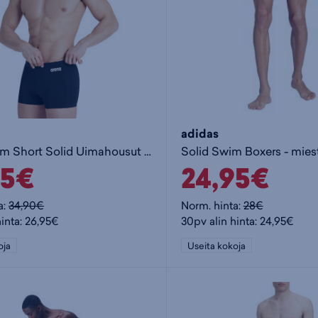
adidas
Team Swim Short Solid Uimahousut M
95€
24,95€
a:
34,90€
Norm. hinta:
28€
hinta: 26,95€
30pv alin hinta: 24,95€
oja
Useita kokoja