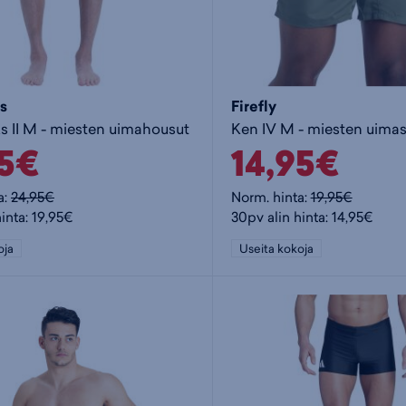
s
Firefly
ks II M - miesten uimahousut
Ken IV M - miesten uimas
95€
14,95€
a:
24,95€
Norm. hinta:
19,95€
inta: 19,95€
30pv alin hinta: 14,95€
oja
Useita kokoja