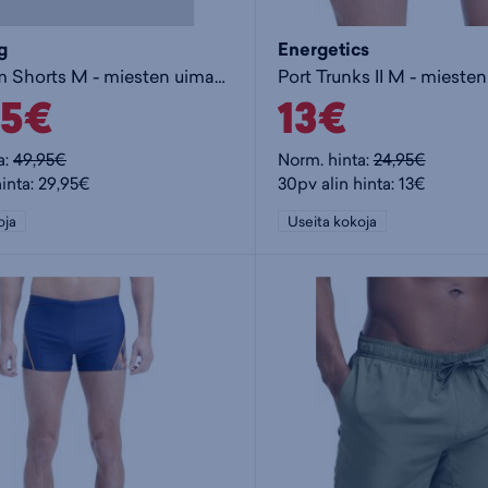
g
Energetics
Borg Swim Shorts M - miesten uimashortsit
Port Trunks II M - mieste
95€
13€
a:
49,95€
Norm. hinta:
24,95€
hinta: 29,95€
30pv alin hinta: 13€
oja
Useita kokoja