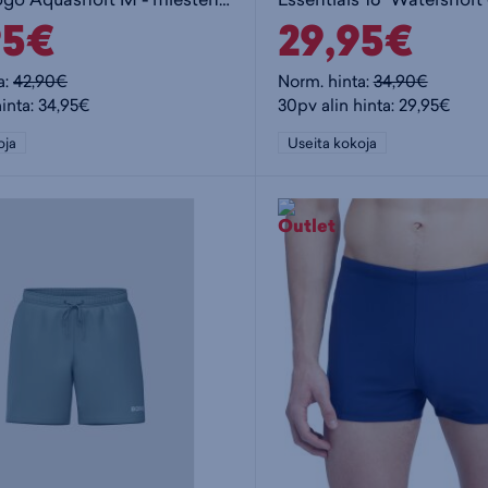
95€
29,95€
a:
42,90€
Norm. hinta:
34,90€
hinta: 34,95€
30pv alin hinta: 29,95€
oja
Useita kokoja