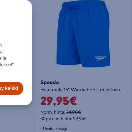
o
i
e
s
t
t
t
a
y
n
ja
o
k
h
lla
ukset”-
s
o
t
Speedo
y kaikki
Borg Swim Shorts M - miesten uimashortsit
Essentials 16" Watershort - miesten uimashortsit
k
r
e
29,95€
o
i
e
Norm. hinta:
34,90€
30pv alin hinta: 29,95€
r
s
n
Useita kokoja