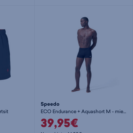
i
s
s
i
a
ä
n
:
:
Speedo
tsit
ECO Endurance + Aquashort M - miesten uimahousut
39,95€