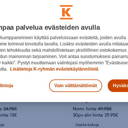
paa palvelua evästeiden avulla
kumppaneineen käyttää palveluissaan evästeitä, joiden avulla
e toimivat toivotulla tavalla. Lisäksi evästeiden avulla mitataa
den tehokkuutta sekä mahdollistetaan yksilöllinen ostokokemus 
dun mainonnan tarjoaminen. Voit antaa suostumuksesi painama
 kaikki”. Pystyt muuttamaan valintojasi myöhemmin ”Evästeaset
utta.
Lisätietoja K-ryhmän evästekäytännöistä
s
Björn Borg
lintoja
Vain välttämättömät
Hyväks
ks II M - miesten uimahousut
29,95€
a:
24,95€
Norm. hinta:
49,95€
inta: 13€
30pv alin hinta: 29,95€
oja
Useita kokoja