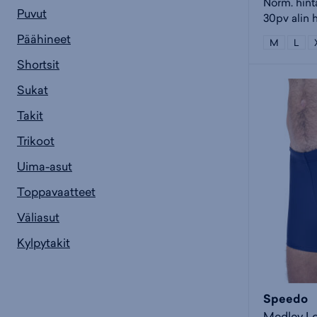
Norm. hint
Puvut
30pv alin h
Päähineet
M
L
Shortsit
Sukat
Takit
Trikoot
Uima-asut
Toppavaatteet
Väliasut
Kylpytakit
Speedo