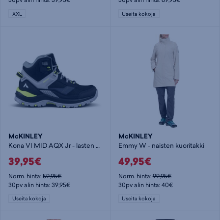
XXL
Useita kokoja
McKINLEY
McKINLEY
Kona VI MID AQX Jr - lasten korkeavartinen vaelluskenkä
Emmy W - naisten kuoritakki
39,95€
49,95€
Norm. hinta:
59,95€
Norm. hinta:
99,95€
30pv alin hinta: 39,95€
30pv alin hinta: 40€
Useita kokoja
Useita kokoja