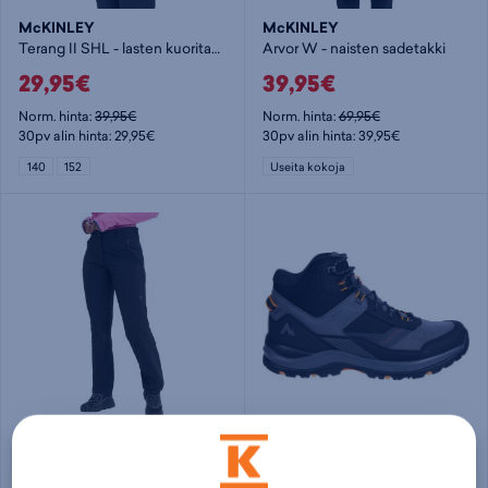
McKINLEY
McKINLEY
Terang II SHL - lasten kuoritakki
Arvor W - naisten sadetakki
29,95€
39,95€
Norm. hinta:
39,95€
Norm. hinta:
69,95€
30pv alin hinta: 29,95€
30pv alin hinta: 39,95€
140
152
Useita kokoja
McKINLEY
McKINLEY
MADOK II W - naisten stretch-housut
Kona VI Mid AQX M - miesten korkeavartinen vaelluskenkä