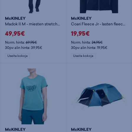
McKINLEY
McKINLEY
Madok II M - miesten stretch-housut
Coari Fleece Jr - lasten fleecetakki
49,95€
19,95€
Norm. hinta:
69,95€
Norm. hinta:
24,95€
30pv alin hinta: 39,95€
30pv alin hinta: 19,95€
Useita kokoja
Useita kokoja
McKINLEY
McKINLEY