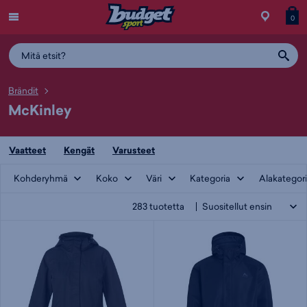
Menu
Myymälä
Siirry
Tuott
T
0
ostos
koris
y
Brändit
McKinley
Vaatteet
Kengät
Varusteet
Kohderyhmä
Koko
Väri
Kategoria
Alakategor
283
tuotetta