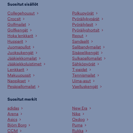
59,95 €
,
McKINLEY Terang II N - naisten kuoritakki (musta), 49,95 €
Suositut sisällöt
sekä
McKINLEY Kona VI Mid AQX M - miesten korkeavartinen
Collegehousut
Polkupyörät
vaelluskenkä (tummanharmaa), 49,95 €
. Laajasta valikoimasta löytyy
Crocsit
Pyöräilykypärät
jotain jokaiseen makuun!
Golfmailat
Pyöräilylasit
Golfkengät
Pyöräilyshortsit
Paljonko McKinley-tuotteet maksavat Budget Sportilla?
Hoka lenkkarit
Reput
Budget Sportin edullisimmat McKinley-tuotteet saat hintaan 2,95 €
Hupparit
Sandaalit
ja hintavimmat ovat myynnissä 399,90 € hintaan. Meiltä löydät
Juomapullot
Salibandymailat
McKinley-tuotteet aina liikuttavan halpaan hintaan!
Juoksukengät
Sisäpelikengät
Jääkiekkomailat
Sulkapallomailat
Onko verkkokaupan tuotteilla maksuton palautusoikeus?
Jääkiekkoluistimet
Sähköpyörät
Lenkkarit
T-paidat
Kyllä! Voit palauttaa verkkokaupasta tilatut tuotteet maksutta 30 vrk
Makuupussit
Tennismailat
tuotteen niiden saapumisesta. Palauttaminen on suurimmalle osalle
Nappikset
Uima-asut
tuotteita ilmaista. Lue lisää
Palautusehdoistamme
.
Pesäpallomailat
Vaelluskengät
Voinko noutaa varatun tuotteen myymälästä?
Suositut merkit
Voit tilata McKinley-tuotteet kätevästi suoraan netistä tai noutaa
adidas
New Era
lähimmästä myymälästä. Kun olet tilaamassa tuotetta, valitse
Arena
Nike
“myymäläsaatavuus” ja valitse mieleinen liike. Voit varata tuotteen
Asics
Oxdog
alustavasti maksutta ja saat erillisen ilmoituksen kun se on
Björn Borg
Puma
noudettavissa.
CCM
Rukka