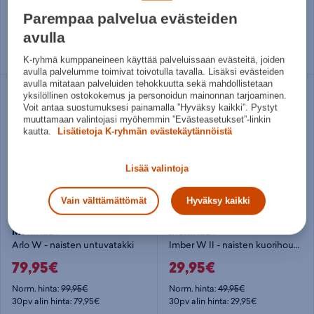
49,95€
49,95€
Parempaa palvelua evästeiden
Norm. hinta:
69,95€
Norm. hinta:
69,95€
avulla
30pv alin hinta: 39,95€
30pv alin hinta: 49,95€
Useita kokoja
Useita kokoja
K-ryhmä kumppaneineen käyttää palveluissaan evästeitä, joiden
avulla palvelumme toimivat toivotulla tavalla. Lisäksi evästeiden
avulla mitataan palveluiden tehokkuutta sekä mahdollistetaan
yksilöllinen ostokokemus ja personoidun mainonnan tarjoaminen.
Voit antaa suostumuksesi painamalla ”Hyväksy kaikki”. Pystyt
muuttamaan valintojasi myöhemmin ”Evästeasetukset”-linkin
kautta.
Lisätietoja K-ryhmän evästekäytännöistä
Lisää valintoja
Vain välttämättömät
Hyväksy kaikki
McKINLEY
McKINLEY
Arlo W - naisten untuvatakki
Imber W II - naisten kuorihousut
79,95€
29,95€
Norm. hinta:
99,95€
Norm. hinta:
49,95€
30pv alin hinta: 79,95€
30pv alin hinta: 29,95€