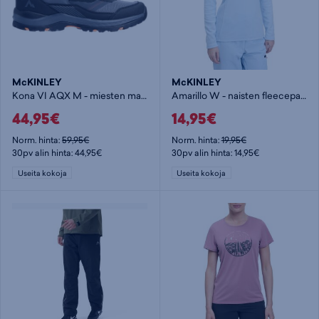
McKINLEY
McKINLEY
Kona VI AQX M - miesten matalavartinen vaelluskenkä
Amarillo W - naisten fleecepaita
44,95€
14,95€
Norm. hinta:
59,95€
Norm. hinta:
19,95€
30pv alin hinta: 44,95€
30pv alin hinta: 14,95€
Useita kokoja
Useita kokoja