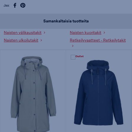
Jaa:
Samankaltaisia tuotteita
Naisten välikausitakit
Naisten kuoritakit
Naisten ulkoilutakit
Retkeilyvaatteet - Retkeilytakit