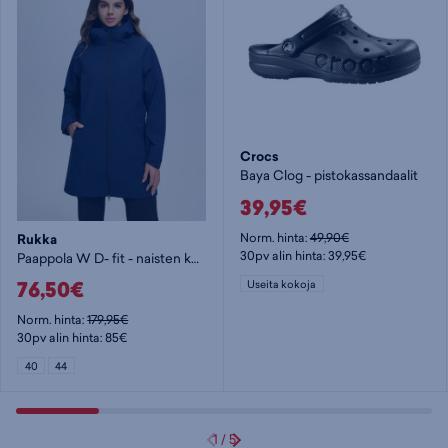
Crocs
Baya Clog - pistokassandaalit
39,95€
Norm. hinta:
49,90€
Rukka
30pv alin hinta: 39,95€
Paappola W D- fit - naisten kuoritakki
76,50€
Useita kokoja
Norm. hinta:
179,95€
30pv alin hinta: 85€
40
44
1
/
5