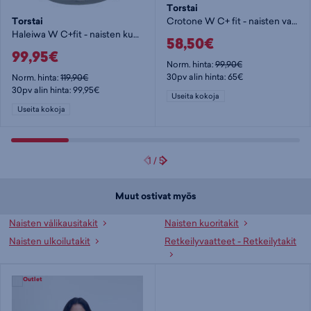
Torstai
Torstai
Crotone W C+ fit - naisten vapaa-ajan takki
Haleiwa W C+fit - naisten kuoritakki
58,50€
99,95€
Norm. hinta:
99,90€
30pv alin hinta: 65€
Norm. hinta:
119,90€
30pv alin hinta: 99,95€
Useita kokoja
Useita kokoja
1
/
5
Muut ostivat myös
Naisten välikausitakit
Naisten kuoritakit
Naisten ulkoilutakit
Retkeilyvaatteet - Retkeilytakit