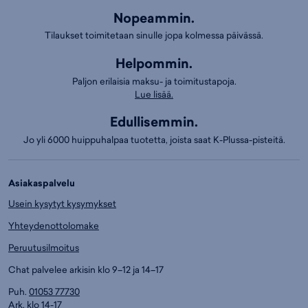
Nopeammin.
Tilaukset toimitetaan sinulle jopa kolmessa päivässä.
Helpommin.
Paljon erilaisia maksu- ja toimitustapoja.
Lue lisää.
Edullisemmin.
Jo yli 6000 huippuhalpaa tuotetta, joista saat K-Plussa-pisteitä.
Asiakaspalvelu
Usein kysytyt kysymykset
Yhteydenottolomake
Peruutusilmoitus
Chat palvelee arkisin klo 9–12 ja 14–17
Puh.
01053 77730
Ark. klo 14-17