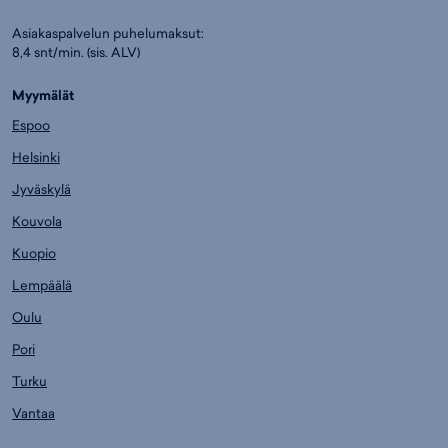
Asiakaspalvelun puhelumaksut:
8,4 snt/min. (sis. ALV)
Myymälät
Espoo
Helsinki
Jyväskylä
Kouvola
Kuopio
Lempäälä
Oulu
Pori
Turku
Vantaa