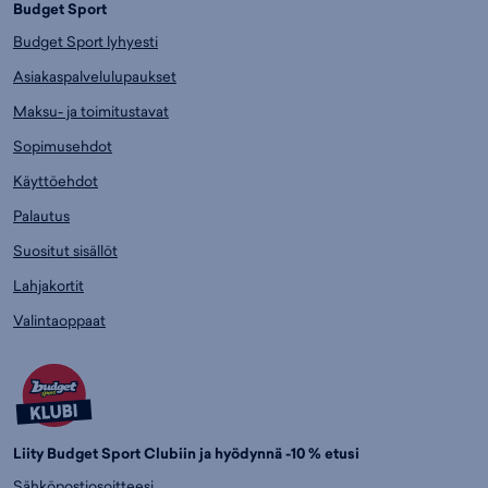
Budget Sport
Budget Sport lyhyesti
Asiakaspalvelulupaukset
Maksu- ja toimitustavat
Sopimusehdot
Käyttöehdot
Palautus
Suositut sisällöt
Lahjakortit
Valintaoppaat
Liity Budget Sport Clubiin ja hyödynnä -10 % etusi
Sähköpostiosoitteesi