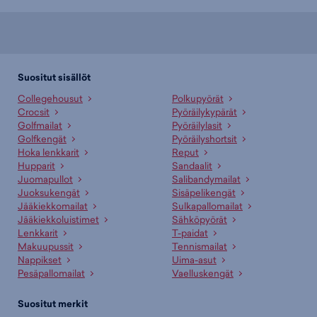
Suositut sisällöt
Collegehousut
Polkupyörät
Crocsit
Pyöräilykypärät
Golfmailat
Pyöräilylasit
Golfkengät
Pyöräilyshortsit
Hoka lenkkarit
Reput
Hupparit
Sandaalit
Juomapullot
Salibandymailat
Juoksukengät
Sisäpelikengät
Jääkiekkomailat
Sulkapallomailat
Jääkiekkoluistimet
Sähköpyörät
Lenkkarit
T-paidat
Makuupussit
Tennismailat
Nappikset
Uima-asut
Pesäpallomailat
Vaelluskengät
Suositut merkit