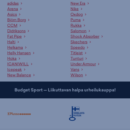
adidas
New Era
Arena
Nike
Asics
Oxdog
Björn Borg
Puma
CCM
Rukka
Didriksons
Salomon
Fat Pipe
Shock Absorber
Halti
Skechers
Helkama
Speedo
Helly Hansen
Titleist
Hoka
Tunturi
ICANIWILL
Under Armour
Icepeak
Vans
New Balance
Wilson
Budget Sport — Liikuttavan halpa urheilukauppa!