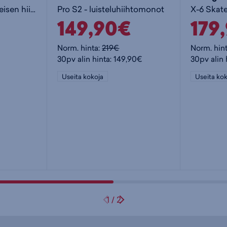
X-Tour Ultra - perinteisen hiihtomonot
Pro S2 - luisteluhiihtomonot
149,90€
179
Norm. hinta:
219€
Norm. hin
30pv alin hinta: 149,90€
30pv alin 
Useita kokoja
Useita kok
1
/
2