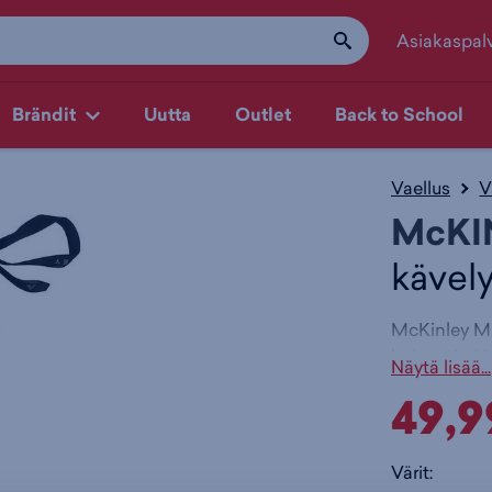
Asiakaspal
Brändit
Uutta
Outlet
Back to School
Vaellus
V
McKI
kävel
McKinley Min
helposti sää
Näytä lisää...
on miellytt
49,9
lisäävät käy
materiaali 
Saumat
Värit:
Kevyt 