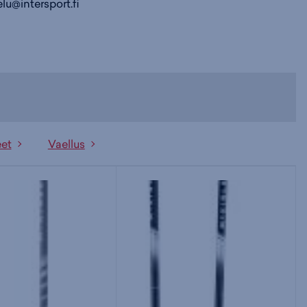
lu@intersport.fi
eet
Vaellus