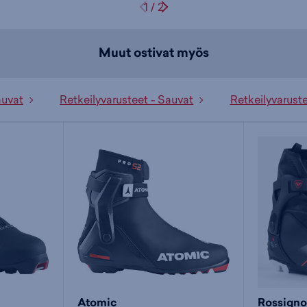
1
/
2
Muut ostivat myös
auvat
Retkeilyvarusteet - Sauvat
Retkeilyvarust
Atomic
Rossigno