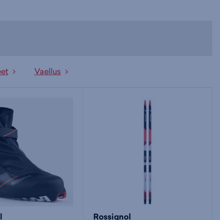
eet
Vaellus
l
Rossignol