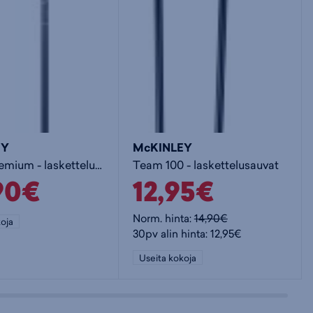
EY
McKINLEY
Vector Premium - laskettelusauvat
Team 100 - laskettelusauvat
90€
12,95€
Norm. hinta:
14,90€
oja
30pv alin hinta: 12,95€
Useita kokoja