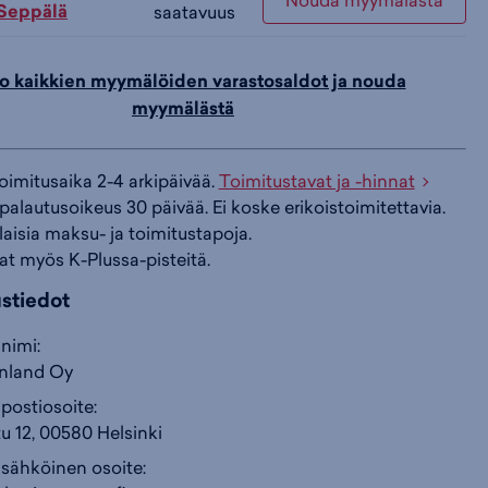
Nouda myymälästä
 Seppälä
saatavuus
i
s
s
o kaikkien myymälöiden varastosaldot ja nouda
myymälästä
i
a
ä
toimitusaika 2-4 arkipäivää.
Toimitustavat ja -hinnat
n
:
:
palautusoikeus 30 päivää. Ei koske erikoistoimitettavia.
ilaisia maksu- ja toimitustapoja.
at myös K-Plussa-pisteitä.
ustiedot
nimi:
inland Oy
postiosoite:
u 12, 00580 Helsinki
 sähköinen osoite: