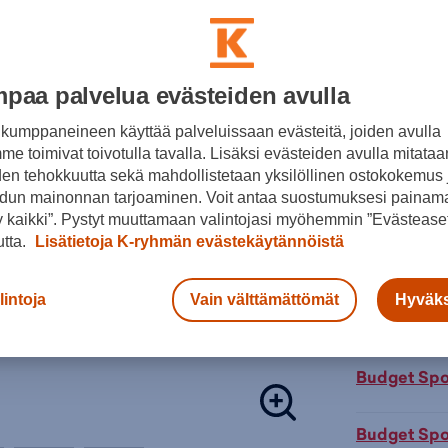
7075 al
Foam-k
Säädet
Harmaa
Volfra
paa palvelua evästeiden avulla
Valintaopas 
Tuotteeseen 
kumppaneineen käyttää palveluissaan evästeitä, joiden avulla
e toimivat toivotulla tavalla. Lisäksi evästeiden avulla mitataa
Retkeilyvaru
Lisä
den tehokkuutta sekä mahdollistetaan yksilöllinen ostokokemus 
Väri:
Harma
dun mainonnan tarjoaminen. Voit antaa suostumuksesi painama
Tarkista s
 kaikki”. Pystyt muuttamaan valintojasi myöhemmin ”Evästeaset
utta.
Lisätietoja K-ryhmän evästekäytännöistä
Verkkokaupp
Budget Spo
lintoja
Vain välttämättömät
Hyväks
Kauppakesk
Budget Sport
Budget Spor