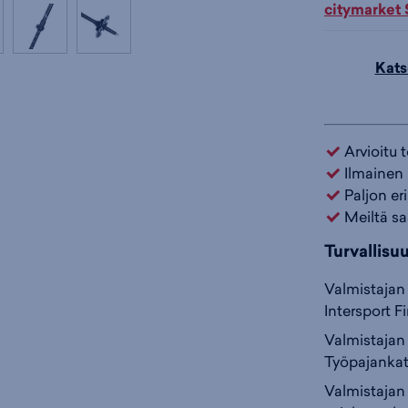
citymarket
Kats
Arvioitu 
Ilmainen 
Paljon er
Meiltä sa
Turvallisu
Valmistajan 
Intersport F
Valmistajan 
Työpajankat
Valmistajan