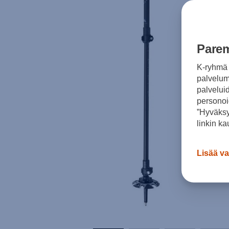
Parem
K-ryhmä 
palvelumm
palvelui
personoi
”Hyväksy
linkin ka
Lisää va