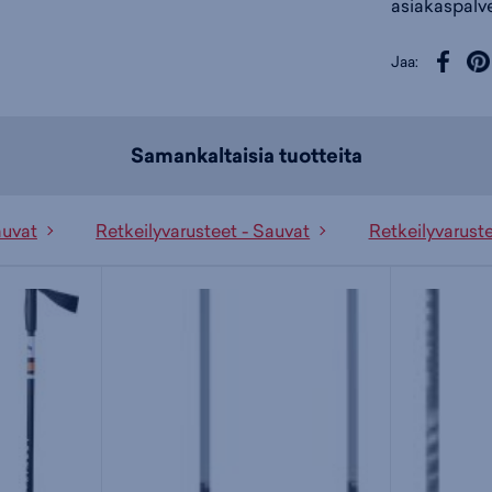
asiakaspalve
Jaa:
Samankaltaisia tuotteita
auvat
Retkeilyvarusteet - Sauvat
Retkeilyvarust