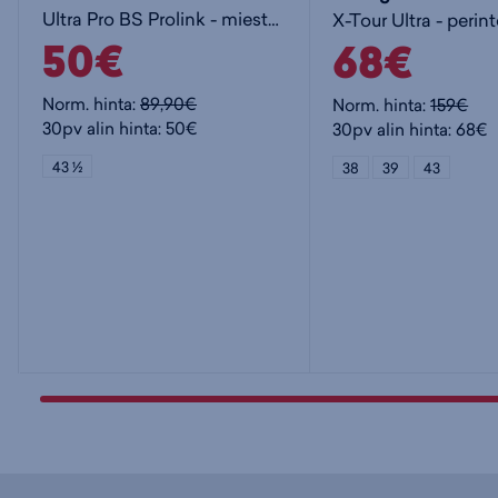
Ultra Pro BS Prolink - miesten perinteisen hiihtomonot
50€
68€
Norm. hinta:
89,90€
Norm. hinta:
159€
30pv alin hinta: 50€
30pv alin hinta: 68€
43 ½
38
39
43