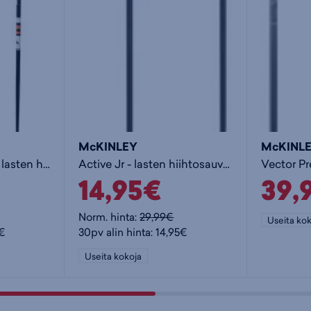
McKINLEY
McKINL
Jr Active Alu Race - lasten hiihtosauvat
Active Jr - lasten hiihtosauvat
14,95€
39,
Norm. hinta:
29,99€
Useita kok
5€
30pv alin hinta: 14,95€
Useita kokoja