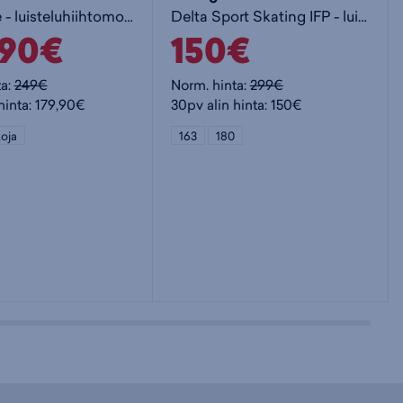
X-6 Skate - luisteluhiihtomonot
Delta Sport Skating IFP - luistelusukset
,90€
150€
ta:
249€
Norm. hinta:
299€
hinta: 179,90€
30pv alin hinta: 150€
oja
163
180