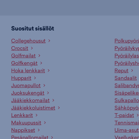
Suositut sisällöt
Collegehousut
Polkupyör
Crocsit
Pyöräilyky
Golfmailat
Pyöräilylas
Golfkengät
Pyöräilysh
Hoka lenkkarit
Reput
Hupparit
Sandaalit
Juomapullot
Salibandy
Juoksukengät
Sisäpelik
Jääkiekkomailat
Sulkapallo
Jääkiekkoluistimet
Sähköpyö
Lenkkarit
T-paidat
Makuupussit
Tennismai
Nappikset
Uima-asut
Pesäpallomailat
Vaelluske