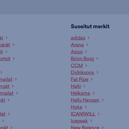
Suositut merkit
ät
adidas
pärät
Arena
it
Asics
ortsit
Björn Borg
CCM
Didriksons
mailat
Fat Pipe
engät
Halti
mailat
Helkama
rät
Helly Hansen
Hoka
lat
ICANIWILL
Icepeak
ngät
New Balance