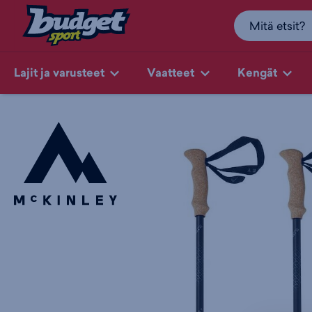
Lajit ja varusteet
Vaatteet
Kengät