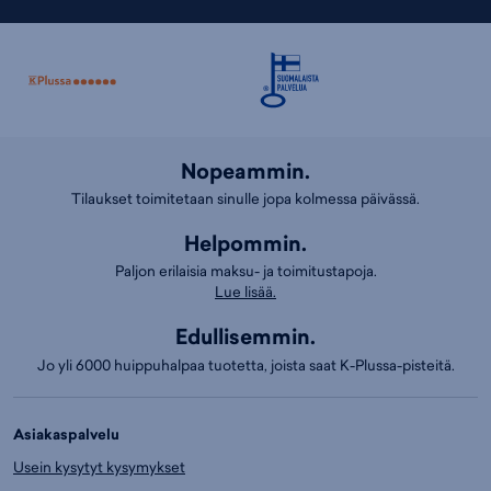
Nopeammin.
Tilaukset toimitetaan sinulle jopa kolmessa päivässä.
Helpommin.
Paljon erilaisia maksu- ja toimitustapoja.
Lue lisää.
Edullisemmin.
Jo yli 6000 huippuhalpaa tuotetta, joista saat K-Plussa-pisteitä.
Asiakaspalvelu
Usein kysytyt kysymykset