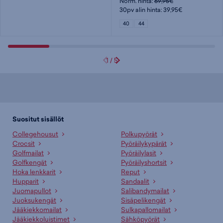
Norm. hinta:
69,95€
30pv alin hinta: 39,95€
40
44
1
/
5
Suositut sisällöt
Collegehousut
Polkupyörät
Crocsit
Pyöräilykypärät
Golfmailat
Pyöräilylasit
Golfkengät
Pyöräilyshortsit
Hoka lenkkarit
Reput
Hupparit
Sandaalit
Juomapullot
Salibandymailat
Juoksukengät
Sisäpelikengät
Jääkiekkomailat
Sulkapallomailat
Jääkiekkoluistimet
Sähköpyörät