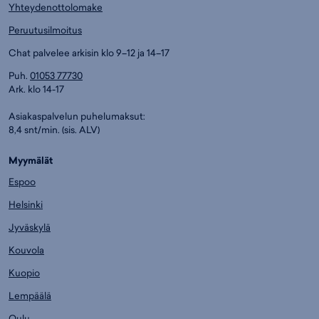
Yhteydenottolomake
Peruutusilmoitus
Chat palvelee arkisin klo 9–12 ja 14–17
Puh.
01053 77730
Ark. klo 14-17
Asiakaspalvelun puhelumaksut:
8,4 snt/min. (sis. ALV)
Myymälät
Espoo
Helsinki
Jyväskylä
Kouvola
Kuopio
Lempäälä
Oulu