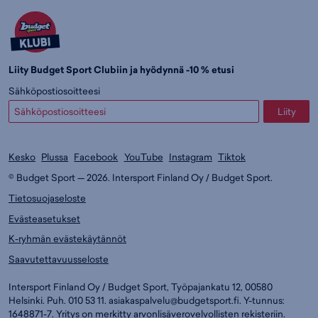
Liity Budget Sport Clubiin ja hyödynnä -10 % etusi
Sähköpostiosoitteesi
Liity
Kesko
Plussa
Facebook
YouTube
Instagram
Tiktok
© Budget Sport — 2026. Intersport Finland Oy / Budget Sport.
Tietosuojaseloste
Evästeasetukset
K-ryhmän evästekäytännöt
Saavutettavuusseloste
Intersport Finland Oy / Budget Sport, Työpajankatu 12, 00580
Helsinki. Puh. 010 53 11.
asiakaspalvelu@budgetsport.fi
. Y-tunnus:
1648871-7. Yritys on merkitty arvonlisäverovelvollisten rekisteriin.