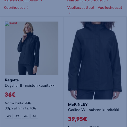
Naisten kuorihousut
Naisten ulkoiluhousut
Kuorihousut
Vaellusvaatteet - Vaellushousut
Regatta
Dayshall ll - naisten kuoritakki
36€
Norm. hinta:
90€
McKINLEY
30pv alin hinta: 40€
Carlide W - naisten kuoritakki
40
42
44
46
39,95€