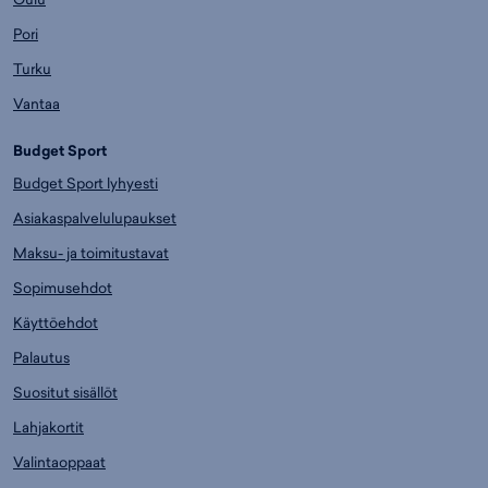
Pori
Turku
Vantaa
Budget Sport
Budget Sport lyhyesti
Asiakaspalvelulupaukset
Maksu- ja toimitustavat
Sopimusehdot
Käyttöehdot
Palautus
Suositut sisällöt
Lahjakortit
Valintaoppaat