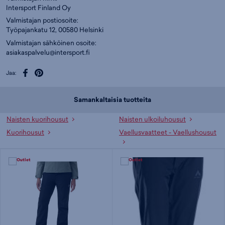
Intersport Finland Oy
Valmistajan postiosoite:
Työpajankatu 12, 00580 Helsinki
Valmistajan sähköinen osoite:
asiakaspalvelu@intersport.fi
Jaa:
Samankaltaisia tuotteita
Naisten kuorihousut
Naisten ulkoiluhousut
Kuorihousut
Vaellusvaatteet - Vaellushousut