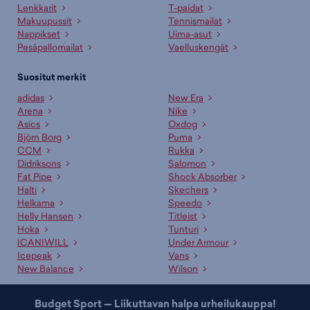
Lenkkarit
T-paidat
Makuupussit
Tennismailat
Nappikset
Uima-asut
Pesäpallomailat
Vaelluskengät
Suositut merkit
adidas
New Era
Arena
Nike
Asics
Oxdog
Björn Borg
Puma
CCM
Rukka
Didriksons
Salomon
Fat Pipe
Shock Absorber
Halti
Skechers
Helkama
Speedo
Helly Hansen
Titleist
Hoka
Tunturi
ICANIWILL
Under Armour
Icepeak
Vans
New Balance
Wilson
Budget Sport — Liikuttavan halpa urheilukauppa!