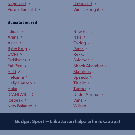
Nappikset
Uima-asut
Pesäpallomailat
Vaelluskengät
Suositut merkit
adidas
New Era
Arena
Nike
Asics
Oxdog
Björn Borg
Puma
CCM
Rukka
Didriksons
Salomon
Fat Pipe
Shock Absorber
Halti
Skechers
Helkama
Speedo
Helly Hansen
Titleist
Hoka
Tunturi
ICANIWILL
Under Armour
Icepeak
Vans
New Balance
Wilson
Budget Sport — Liikuttavan halpa urheilukauppa!