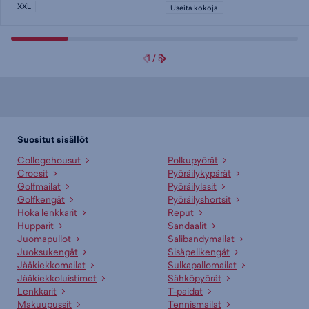
XXL
Useita kokoja
1
/
5
Suositut sisällöt
Collegehousut
Polkupyörät
Crocsit
Pyöräilykypärät
Golfmailat
Pyöräilylasit
Golfkengät
Pyöräilyshortsit
Hoka lenkkarit
Reput
Hupparit
Sandaalit
Juomapullot
Salibandymailat
Juoksukengät
Sisäpelikengät
Jääkiekkomailat
Sulkapallomailat
Jääkiekkoluistimet
Sähköpyörät
Lenkkarit
T-paidat
Makuupussit
Tennismailat