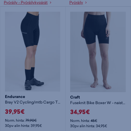
Pyöräily - Pyöräilykypärät
Pyöräily
Endurance
Craft
Bray V2 Cycling/mtb Cargo Tig W - naisten shortsit
Fuseknit Bike Boxer W - naisten shortsit
39,95€
34,95€
Norm. hinta:
79,90€
Norm. hinta:
45€
30pv alin hinta: 39,95€
30pv alin hinta: 34,95€