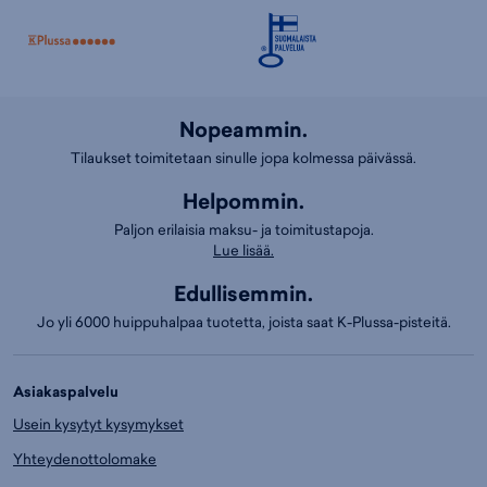
Nopeammin.
Tilaukset toimitetaan sinulle jopa kolmessa päivässä.
Helpommin.
Paljon erilaisia maksu- ja toimitustapoja.
Lue lisää.
Edullisemmin.
Jo yli 6000 huippuhalpaa tuotetta, joista saat K-Plussa-pisteitä.
Asiakaspalvelu
Usein kysytyt kysymykset
Yhteydenottolomake