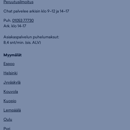
Peruutusilmoitus
Chat palvelee arkisin klo 9–12 ja 14–17
Puh.
01053 77730
Ark. klo 14-17
Asiakaspalvelun puhelumaksut:
8,4 snt/min. (sis. ALV)
Myymälät
Espoo
Helsinki
Jyväskylä
Kouvola
Kuopio
Lempäälä
Oulu
Pori