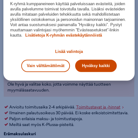
K-ryhmä kumppaneineen käyttää palveluissaan evästeitä, joiden
Valitse koko:
avulla palvelumme toimivat toivotulla tavalla. Lisäksi evästeiden
avulla mitataan palveluiden tehokkuutta sekä mahdollistetaan
52 - 56
55 - 59
58 - 61
61 - 64
yksilöllinen ostokokemus ja personoidun mainonnan tarjoaminen.
Voit antaa suostumuksesi painamalla ”Hyväksy kaikki”. Pystyt
Valintaopas minkä kokoinen pyöräilykypärä lapselle kannattaa
muuttamaan valintojasi myöhemmin ”Evästeasetukset”-linkin
kautta.
Lisätietoja K-ryhmän evästekäytännöistä
valita?
Lisää ostoskoriin
Lisää valintoja
Tarkista saatavuus ja nouda myymälästä
Vain välttämättömät
Hyväksy kaikki
Verkkokauppa:
Myymälät:
Saatavilla
Saatavilla
Ole hyvä ja valitse koko, jotta voimme näyttää tuotteen
myymäläsaatavuuden.
Arvioitu toimitusaika 2-4 arkipäivää.
Toimitustavat ja -hinnat
Ilmainen palautusoikeus 30 päivää. Ei koske erikoistoimitettavia.
Paljon erilaisia maksu- ja toimitustapoja.
Meiltä saat myös K-Plussa-pisteitä.
Erämaksulaskuri