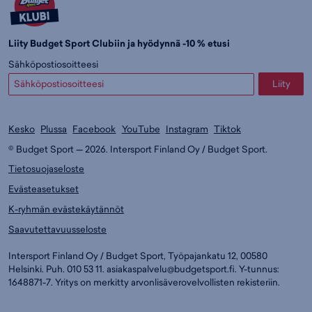
Liity Budget Sport Clubiin ja hyödynnä -10 % etusi
Sähköpostiosoitteesi
Liity
Kesko
Plussa
Facebook
YouTube
Instagram
Tiktok
© Budget Sport — 2026. Intersport Finland Oy / Budget Sport.
Tietosuojaseloste
Evästeasetukset
K-ryhmän evästekäytännöt
Saavutettavuusseloste
Intersport Finland Oy / Budget Sport, Työpajankatu 12, 00580
Helsinki. Puh. 010 53 11.
asiakaspalvelu@budgetsport.fi
. Y-tunnus:
1648871-7. Yritys on merkitty arvonlisäverovelvollisten rekisteriin.