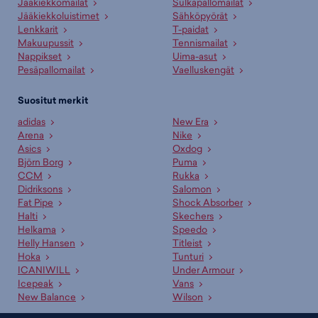
Jääkiekkomailat
Sulkapallomailat
Jääkiekkoluistimet
Sähköpyörät
Lenkkarit
T-paidat
Makuupussit
Tennismailat
Nappikset
Uima-asut
Pesäpallomailat
Vaelluskengät
Suositut merkit
adidas
New Era
Arena
Nike
Asics
Oxdog
Björn Borg
Puma
CCM
Rukka
Didriksons
Salomon
Fat Pipe
Shock Absorber
Halti
Skechers
Helkama
Speedo
Helly Hansen
Titleist
Hoka
Tunturi
ICANIWILL
Under Armour
Icepeak
Vans
New Balance
Wilson