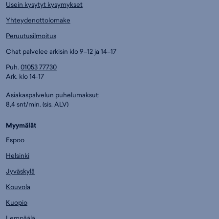
Usein kysytyt kysymykset
Yhteydenottolomake
Peruutusilmoitus
Chat palvelee arkisin klo 9–12 ja 14–17
Puh.
01053 77730
Ark. klo 14-17
Asiakaspalvelun puhelumaksut:
8,4 snt/min. (sis. ALV)
Myymälät
Espoo
Helsinki
Jyväskylä
Kouvola
Kuopio
Lempäälä