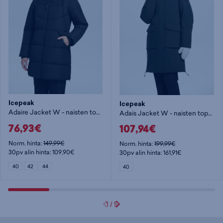
Icepeak
Icepeak
Adaire Jacket W - naisten toppatakki
Adais Jacket W - naisten toppatakki
76,93€
107,94€
Norm. hinta:
149,99€
Norm. hinta:
199,99€
30pv alin hinta: 109,90€
30pv alin hinta: 161,91€
40
42
44
40
1
/
5