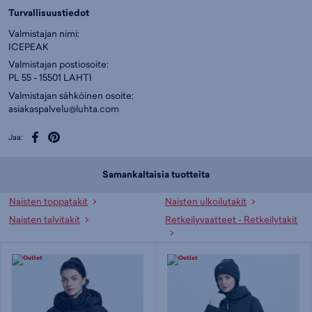
Turvallisuustiedot
Valmistajan nimi:
ICEPEAK
Valmistajan postiosoite:
PL 55 - 15501 LAHTI
Valmistajan sähköinen osoite:
asiakaspalvelu@luhta.com
Jaa:
Samankaltaisia tuotteita
Naisten toppatakit
Naisten ulkoilutakit
Naisten talvitakit
Retkeilyvaatteet - Retkeilytakit