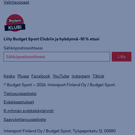
Valintaoppaat
Liity Budget Sport Clubiin ja hyödynnä -10 % etusi
Sähköpostiosoitteesi
Liity
Kesko
Plussa
Facebook
YouTube
Instagram
Tiktok
© Budget Sport — 2026. Intersport Finland Oy / Budget Sport.
Tietosuojaseloste
Evästeasetukset
K-ryhmän evästekäytännöt
Saavutettavuusseloste
Intersport Finland Oy / Budget Sport, Työpajankatu 12, 00580