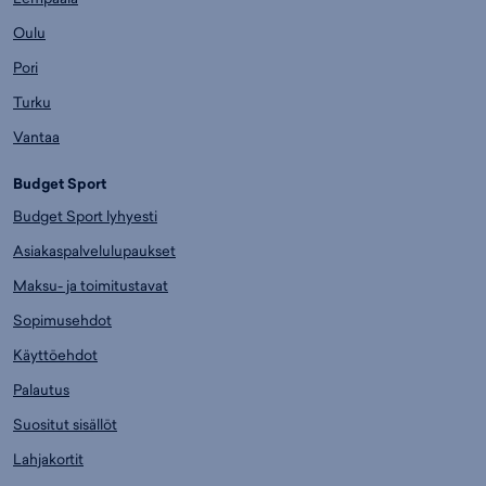
Oulu
Pori
Turku
Vantaa
Budget Sport
Budget Sport lyhyesti
Asiakaspalvelulupaukset
Maksu- ja toimitustavat
Sopimusehdot
Käyttöehdot
Palautus
Suositut sisällöt
Lahjakortit