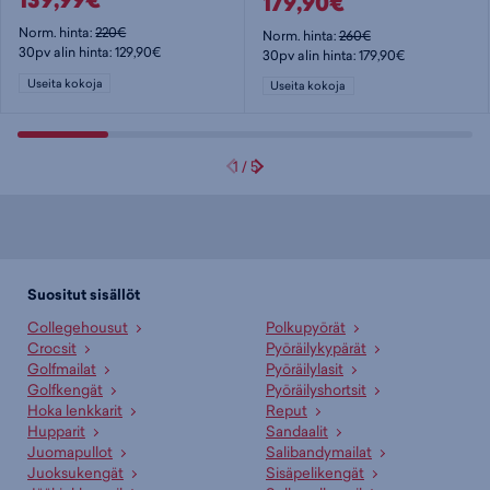
139,99€
179,90€
Norm. hinta:
220€
Norm. hinta:
260€
30pv alin hinta: 129,90€
30pv alin hinta: 179,90€
Useita kokoja
Useita kokoja
1
/
5
Suositut sisällöt
Collegehousut
Polkupyörät
Crocsit
Pyöräilykypärät
Golfmailat
Pyöräilylasit
Golfkengät
Pyöräilyshortsit
Hoka lenkkarit
Reput
Hupparit
Sandaalit
Juomapullot
Salibandymailat
Juoksukengät
Sisäpelikengät