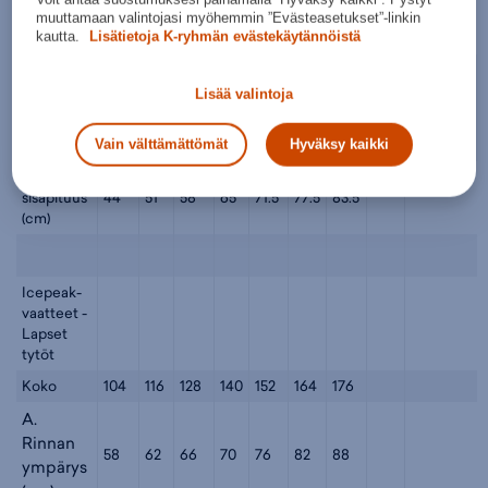
55
57
60
64
68
72
76
ympärys
muuttamaan valintojasi myöhemmin ”Evästeasetukset”-linkin
(cm)
kautta.
Lisätietoja K-ryhmän evästekäytännöistä
C.
Lantion
Lisää valintoja
62
66
70
75
81
87
93
ympärys
(cm)
Vain välttämättömät
Hyväksy kaikki
D. Jalan
sisäpituus
44
51
58
65
71.5
77.5
83.5
(cm)
Icepeak-
vaatteet -
Lapset
tytöt
Koko
104
116
128
140
152
164
176
A.
Rinnan
58
62
66
70
76
82
88
ympärys