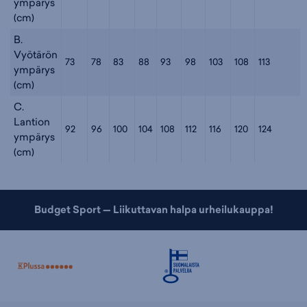
ympärys
(cm)
B.
Vyötärön
73
78
83
88
93
98
103
108
113
ympärys
(cm)
C.
Lantion
92
96
100
104
108
112
116
120
124
ympärys
(cm)
Budget Sport — Liikuttavan halpa urheilukauppa!