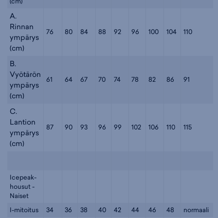
(cm)
A.
Rinnan
76
80
84
88
92
96
100
104
110
ympärys
(cm)
B.
Vyötärön
61
64
67
70
74
78
82
86
91
ympärys
(cm)
C.
Lantion
87
90
93
96
99
102
106
110
115
ympärys
(cm)
Icepeak-
housut -
Naiset
I-mitoitus
34
36
38
40
42
44
46
48
normaali