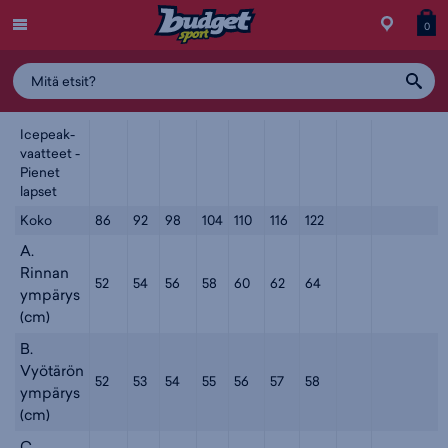
Menu
Myymälä
Siirry
Tuott
T
0
ostos
koris
y
Icepeak
Icepeak-
vaatteet -
Pienet
lapset
Koko
86
92
98
104
110
116
122
A.
Rinnan
52
54
56
58
60
62
64
ympärys
(cm)
B.
Vyötärön
52
53
54
55
56
57
58
ympärys
(cm)
C.