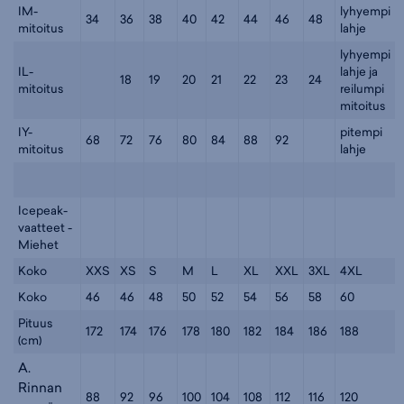
IM-
lyhyempi
34
36
38
40
42
44
46
48
mitoitus
lahje
lyhyempi
IL-
lahje ja
18
19
20
21
22
23
24
mitoitus
reilumpi
mitoitus
IY-
pitempi
68
72
76
80
84
88
92
mitoitus
lahje
Icepeak-
vaatteet -
Miehet
Koko
XXS
XS
S
M
L
XL
XXL
3XL
4XL
Koko
46
46
48
50
52
54
56
58
60
Pituus
172
174
176
178
180
182
184
186
188
(cm)
A.
Rinnan
88
92
96
100
104
108
112
116
120