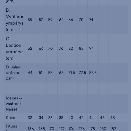
(cm)
B.
Vyötärön
55
57
59
62
66
70
74
ympärys
(cm)
C.
Lantion
62
66
70
76
82
88
94
ympärys
(cm)
D. Jalan
sisäpituus
44
51
58
65
71.5
77.5
83.5
(cm)
Icepeak-
vaatteet -
Naiset
Koko
32
34
36
38
40
42
44
46
48
Pituus
166
168
170
172
174
176
178
180
182