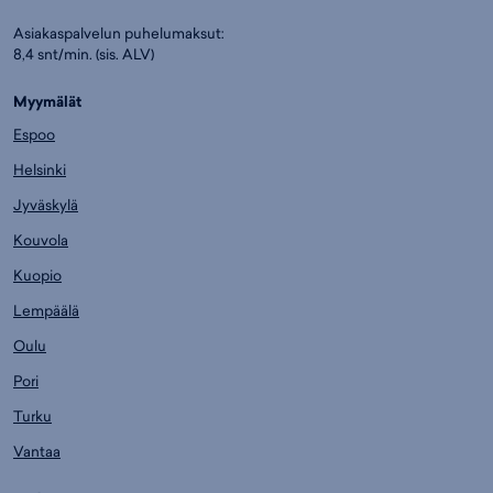
Asiakaspalvelun puhelumaksut:
8,4 snt/min. (sis. ALV)
Myymälät
Espoo
Helsinki
Jyväskylä
Kouvola
Kuopio
Lempäälä
Oulu
Pori
Turku
Vantaa