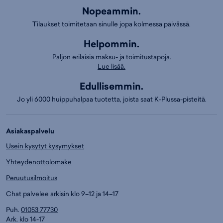
Nopeammin.
Tilaukset toimitetaan sinulle jopa kolmessa päivässä.
Helpommin.
Paljon erilaisia maksu- ja toimitustapoja.
Lue lisää.
Edullisemmin.
Jo yli 6000 huippuhalpaa tuotetta, joista saat K-Plussa-pisteitä.
Asiakaspalvelu
Usein kysytyt kysymykset
Yhteydenottolomake
Peruutusilmoitus
Chat palvelee arkisin klo 9–12 ja 14–17
Puh.
01053 77730
Ark. klo 14-17