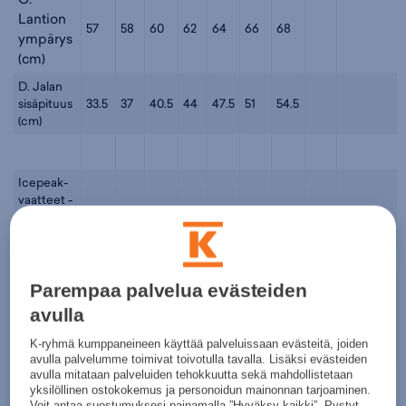
Lantion
57
58
60
62
64
66
68
ympärys
(cm)
D. Jalan
sisäpituus
33.5
37
40.5
44
47.5
51
54.5
(cm)
Icepeak-
vaatteet -
Lapset
pojat
Koko
104
116
128
140
152
164
176
A.
Parempaa palvelua evästeiden
Rinnan
avulla
58
62
66
72
78
84
90
ympärys
K-ryhmä kumppaneineen käyttää palveluissaan evästeitä, joiden
(cm)
avulla palvelumme toimivat toivotulla tavalla. Lisäksi evästeiden
B.
avulla mitataan palveluiden tehokkuutta sekä mahdollistetaan
yksilöllinen ostokokemus ja personoidun mainonnan tarjoaminen.
Vyötärön
Voit antaa suostumuksesi painamalla ”Hyväksy kaikki”. Pystyt