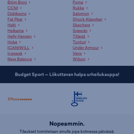
Björn Borg
Puma
CCM
Rukka
Didriksons
Salomon
Fat Pipe
Shock Absorber
Halti
Skechers
Helkama
Speedo
Helly Hansen
Titleist
Hoka
Tunturi
ICANIWILL
Under Armour
Icepeak
Vans
New Balance
Wilson
Budget Sport — Liikuttavan halpa urheilukauppa!
Nopeammin.
Tilaukset toimitetaan sinulle jopa kolmessa päivässä.