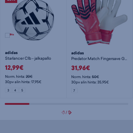
adidas
adidas
Starlancer Clb - jalkapallo
Predator Match Fingersave Goalkeeper Gloves Jr - lasten maalivahdin hanska
12,99€
31,96€
Norm. hinta:
20€
Norm. hinta:
50€
30pv alin hinta: 17,95€
30pv alin hinta: 35,95€
3
4
5
7
1
/
5