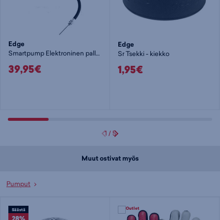
Edge
Edge
Smartpump Elektroninen pallopumppu
Sr Tsekki - kiekko
39,95€
1,95€
1
/
5
Muut ostivat myös
Pumput
Säästä
28%