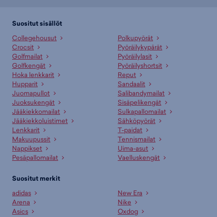
Suositut sisällöt
Collegehousut
Polkupyörät
Crocsit
Pyöräilykypärät
Golfmailat
Pyöräilylasit
Golfkengät
Pyöräilyshortsit
Hoka lenkkarit
Reput
Hupparit
Sandaalit
Juomapullot
Salibandymailat
Juoksukengät
Sisäpelikengät
Jääkiekkomailat
Sulkapallomailat
Jääkiekkoluistimet
Sähköpyörät
Lenkkarit
T-paidat
Makuupussit
Tennismailat
Nappikset
Uima-asut
Pesäpallomailat
Vaelluskengät
Suositut merkit
adidas
New Era
Arena
Nike
Asics
Oxdog