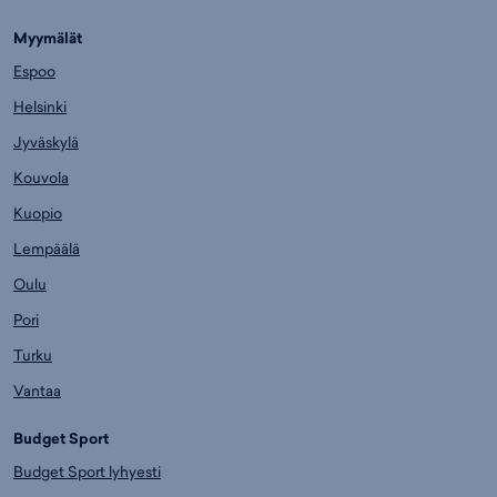
Myymälät
Espoo
Helsinki
Jyväskylä
Kouvola
Kuopio
Lempäälä
Oulu
Pori
Turku
Vantaa
Budget Sport
Budget Sport lyhyesti