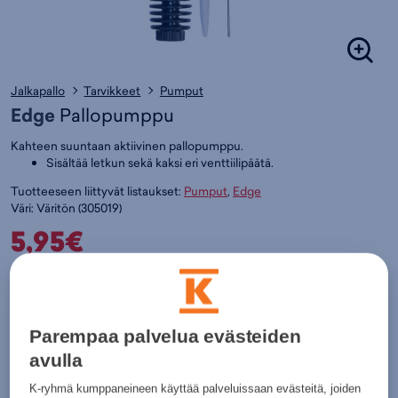
Jalkapallo
Tarvikkeet
Pumput
Edge
Pallopumppu
Kahteen suuntaan aktiivinen pallopumppu.
Sisältää letkun sekä kaksi eri venttiilipäätä.
Tuotteeseen liittyvät listaukset:
Pumput
,
Edge
Väri:
Väritön
(
305019)
5,95€
Värit:
Parempaa palvelua evästeiden
Väritön
avulla
Lisää ostoskoriin
K-ryhmä kumppaneineen käyttää palveluissaan evästeitä, joiden