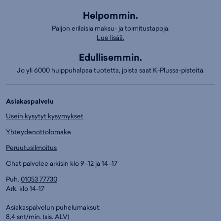
Helpommin.
Paljon erilaisia maksu- ja toimitustapoja.
Lue lisää.
Edullisemmin.
Jo yli 6000 huippuhalpaa tuotetta, joista saat K-Plussa-pisteitä.
Asiakaspalvelu
Usein kysytyt kysymykset
Yhteydenottolomake
Peruutusilmoitus
Chat palvelee arkisin klo 9–12 ja 14–17
Puh.
01053 77730
Ark. klo 14-17
Asiakaspalvelun puhelumaksut:
8,4 snt/min. (sis. ALV)