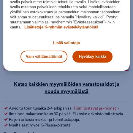
avulla palvelumme toimivat toivotulla tavalla. Lisäksi evästeiden
Tarkista saatavuus ja nouda myymälästä
avulla mitataan palveluiden tehokkuutta sekä mahdollistetaan
yksilöllinen ostokokemus ja personoidun mainonnan tarjoaminen.
Verkkokauppa:
Myymälät:
Saatavilla
Saatavilla
Voit antaa suostumuksesi painamalla ”Hyväksy kaikki”. Pystyt
muuttamaan valintojasi myöhemmin ”Evästeasetukset”-linkin
Budget Sport Espoo,
Hyvä
kautta.
Lisätietoja K-ryhmän evästekäytännöistä
Nouda myymälästä
Kauppakeskus Merituuli
saatavuus
Lisää valintoja
Hyvä
Budget Sport Helsinki, Itis
Nouda myymälästä
saatavuus
Vain välttämättömät
Hyväksy kaikki
Budget Sport Jyväskylä, K-
Hyvä
Nouda myymälästä
citymarket Seppälä
saatavuus
Katso kaikkien myymälöiden varastosaldot ja
nouda myymälästä
Arvioitu toimitusaika 2-4 arkipäivää.
Toimitustavat ja -hinnat
Ilmainen palautusoikeus 30 päivää. Ei koske erikoistoimitettavia.
Paljon erilaisia maksu- ja toimitustapoja.
Meiltä saat myös K-Plussa-pisteitä.