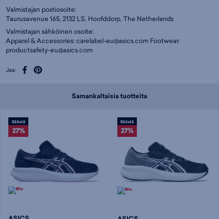
Valmistajan postiosoite:
Taurusavenue 165, 2132 LS, Hoofddorp, The Netherlands
Valmistajan sähköinen osoite:
Apparel & Accessories:
carelabel-eu@asics.com
Footwear:
productsafety-eu@asics.com
Jaa:
Samankaltaisia tuotteita
Säästä
Säästä
27%
27%
ASICS
ASICS