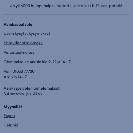
Jo yli 6000 huippuhalpaa tuotetta, joista saat K-Plussa-pisteitä.
Asiakaspalvelu
Usein kysytyt kysymykset
Yhteydenottolomake
Peruutusilmoitus
Chat palvelee arkisin klo 9–12 ja 14–17
Puh.
01053 77730
Ark. klo 14-17
Asiakaspalvelun puhelumaksut:
8,4 snt/min. (sis. ALV)
Myymälät
Espoo
Helsinki