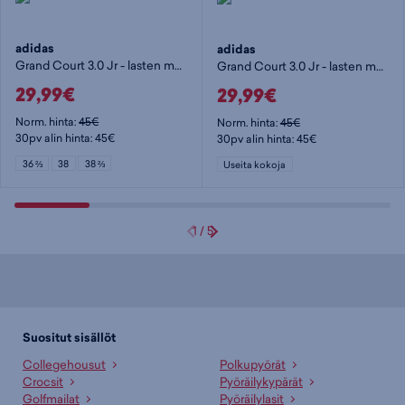
adidas
adidas
Grand Court 3.0 Jr - lasten matalavartiset tennarit
Grand Court 3.0 Jr - lasten matalavartiset tennarit
29,99€
29,99€
Norm. hinta:
45€
Norm. hinta:
45€
30pv alin hinta: 45€
30pv alin hinta: 45€
36 ⅔
38
38 ⅔
Useita kokoja
1
/
5
Suositut sisällöt
Collegehousut
Polkupyörät
Crocsit
Pyöräilykypärät
Golfmailat
Pyöräilylasit