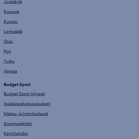
Jyväskylä
Kouvola
Kuopio
Lempäälä
Oulu
Pori
Turku
Vantaa
Budget Sport
Budget Sport lyhyesti
Asiakaspalvelulupaukset
Maksu- ja toimitustavat
Sopimusehdot
Käyttöehdot