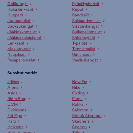
Golfkengät
Pyöräilyshortsit
Hoka lenkkarit
Reput
Hupparit
Sandaalit
Juomapullot
Salibandymailat
Juoksukengät
Sisäpelikengät
Jääkiekkomailat
Sulkapallomailat
Jääkiekkoluistimet
Sähköpyörät
Lenkkarit
T-paidat
Makuupussit
Tennismailat
Nappikset
Uima-asut
Pesäpallomailat
Vaelluskengät
Suositut merkit
adidas
New Era
Arena
Nike
Asics
Oxdog
Björn Borg
Puma
CCM
Rukka
Didriksons
Salomon
Fat Pipe
Shock Absorber
Halti
Skechers
Helkama
Speedo
Helly Hansen
Titleist