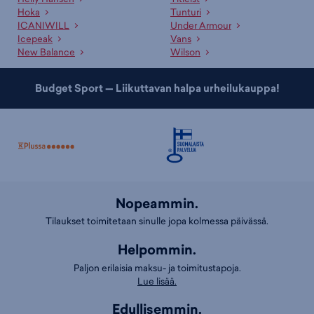
Hoka
Tunturi
ICANIWILL
Under Armour
Icepeak
Vans
New Balance
Wilson
Budget Sport — Liikuttavan halpa urheilukauppa!
Nopeammin.
Tilaukset toimitetaan sinulle jopa kolmessa päivässä.
Helpommin.
Paljon erilaisia maksu- ja toimitustapoja.
Lue lisää.
Edullisemmin.