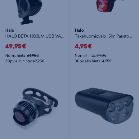
Halo
Halo
HALO BETA 1300LM USB VALAISIN - pyörävalo
Takahuomiovalo 15lm Paristo - pyörävalo
49,95€
4,95€
Norm. hinta:
64,95€
Norm. hinta:
9,90€
30pv alin hinta: 49,95€
30pv alin hinta: 4,95€