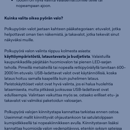
1300lm on hyvä valinta valaisemattomille teille tai
nopeampaan ajoon.
Kuinka valita oikea pyörän valo?
Polkupyörän valot jaetaan kahteen pääkategoriaan: etuvalot, jotka
helpottavat oman tien näkemistä, ja takavalot, jotka tekevät sinut
näkyväksi muille.
Polkupyörä valon valinta riippuu kolmesta asiasta:
käyttöympäristöstä, lataustavasta ja budjetista
. Valaistuilla
kaupunkikadilla pärjätään huomiovalon tai pienen LED-sarjan
teholla. Pimeillä metsäteillä tai nopealla retkipyöräilyllä tarvitaan 600–
2000 lm etuvalo. USB-ladattavat valot ovat käytännöllisiä, koska
lataus hoituu samalla kaapelilla kuin puhelimen lataus.
Paristokäyttöiset valot ovat hyvä valinta, jos ei halua huolehtia
lataamisesta, mutta pitkässä juoksussa USB-ladattavat ovat
edullisempia. Valintaan vaikuttaa myös se, ostaako erilliset etu- ja
takavalot vai valmiiksi paketoidun valosarjan.
Polkupyörä valojen kiinnitystapa kannattaa tarkistaa ennen ostoa.
Useimmat mallit kiinnittyvät ohjaustankoon tai satulatolppaan
kumipidikkeellä tai nopeakiinnikkeen avulla. Kiinnitystavan lisäksi
kannattaa huomioida valon vedenpitävyys, etenkin syksyn sateissa