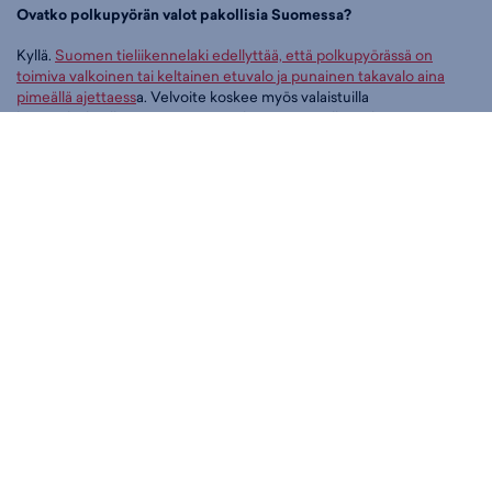
Ovatko polkupyörän valot pakollisia Suomessa?
Kyllä.
Suomen tieliikennelaki edellyttää, että polkupyörässä on
toimiva valkoinen tai keltainen etuvalo ja punainen takavalo aina
pimeällä ajettaess
a. Velvoite koskee myös valaistuilla
kaupunkialueilla ajamista, joten valot on syytä olla mukana ympäri
vuoden.
Kuinka monta lumenia tarvitaan polkupyörän etuvalolta?
Pelkkään näkymiseen riittää alle 100 lm, mutta jos haluat myös nähdä
tien edessä kunnolla, suositellaan vähintään 400–500 lm.
Valaisemattomilla reiteillä ja nopeammassa ajossa 600–1300 lm on
käytännöllinen teho. Tehoa 2000 lm tai enemmän tarvitaan lähinnä
maastopyöräilyyn tai hyvin nopeaan kaupunkiajoon.
Kumpi on parempi, USB-ladattava vai paristokäyttöinen
polkupyörä valo?
USB-ladattava polkupyörä valo on pitkällä aikavälillä edullisempi ja
ympäristöystävällisempi, koska paristoja ei tarvitse ostaa. Lataaminen
onnistuu samalla kaapelilla kuin puhelimen lataus. Paristokäyttöinen
valo sopii, jos haluat yksinkertaisen vaihtoehdon ilman lataamisesta
huolehtimista tai käytät pyörää harvoin.