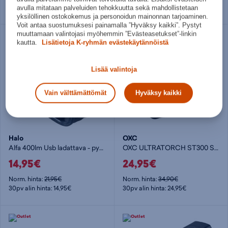
30pv alin hinta: 39,95€
30pv alin hinta: 24,95€
avulla mitataan palveluiden tehokkuutta sekä mahdollistetaan
yksilöllinen ostokokemus ja personoidun mainonnan tarjoaminen.
Voit antaa suostumuksesi painamalla ”Hyväksy kaikki”. Pystyt
muuttamaan valintojasi myöhemmin ”Evästeasetukset”-linkin
kautta.
Lisätietoja K-ryhmän evästekäytännöistä
Lisää valintoja
Vain välttämättömät
Hyväksy kaikki
Halo
OXC
Alfa 400lm Usb ladattava - pyörävalo
OXC ULTRATORCH ST300 SET - pyörävalo
14,95€
24,95€
Norm. hinta:
21,95€
Norm. hinta:
34,90€
30pv alin hinta: 14,95€
30pv alin hinta: 24,95€