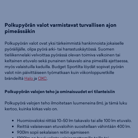
Polkupyörän valot varmistavat turvallisen ajon
pimeässäkin
Polkupyörän valot ovat yksi tärkeimmistä hankinnoista jokaiselle
pyöräilijälle, olipa pyörä arki- tai harrastuskäytössä. Suomen
tieliikennelaki velvoittaa pyörässä olevan toimiva valkoinen tai
keltainen etuvalo sekä punainen takavalo aina pimeällä ajettaessa,
myös valaistuilla kaduilla. Budget Sportilta löydät sopivat pyörän
valot niin päivittäiseen työmatkaan kuin viikonloppuretkille
brändeiltä
Halo
ja
OXC
.
Polkupyörän valojen teho ja ominaisuudet eri tilanteisiin
Polkupyörä valojen teho ilmoitetaan luumeneina (lm), ja tämä luku
kertoo, kuinka kirkas valo on.
Huomiovaloksi riittää 10–50 lm takavalo tai alle 100 lm etuvalo.
Reittiä valaisevaan etuvaloihin suositellaan vähintään 400 lm.
900lm sopii sekalaisen reitin ajamiseen