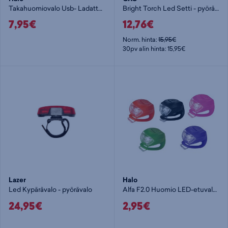
Takahuomiovalo Usb- Ladattava 10Lm - pyörävalo
Bright Torch Led Setti - pyörävalo
7,95€
12,76€
Norm. hinta:
15,95€
30pv alin hinta: 15,95€
Lazer
Halo
Led Kypärävalo - pyörävalo
Alfa F2.0 Huomio LED-etuvalo - pyörävalo
24,95€
2,95€