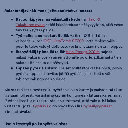
Asiantuntijavinkkimme, jotta onnistut valinnassa
Kaupunkipyöräilijä valaistuilla kaduilla
:
Halo R1
Takahuomiovalo
riittää lakisääteiseen näkyvyyteen, eikä rahaa
tarvitse käyttää paljoa.
Työmatkalainen sekareiteillä:
Valitse USB-ladattava
valosarja, kuten
OXC UltraTorch ST300
, jotta molemmille
puolille tulee valo yhdellä ostoksella ja lataaminen on helppoa.
Iltapyöräilijä pimeillä teillä:
Halo Omega 900lm
tarjoaa
reilusti valoa myös valaisemattomille poluille, jolloin sekä tien
näkee että itse tulee nähdyksi.
Lapsen pyörä:
Pikakiinnikkeiset mallit irtoavat helposti, jolloin
pyörälamppua ei tarvitse jättää pyörään ja patterit eivät
tyhjene vahingossa koulussa.
Muista tarkistaa myös polkupyörän valojen kunto ja pariston tai akun
tila säännöllisesti, varsinkin syksyisin kun pimeä yllättää aikaisemmin.
Puhtaat linssit ja oikea suuntaus varmistavat, että valo ei häikäise
vastaantulijoita.
Kypärävalo
on myös hyvä lisä
pyöräilykypärään
kiinnitettäväksi.
Usein kysyttyä polkupyörä valoista