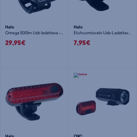
Halo
Halo
Omega 500lm Usb ladattava - pyörävalo
Etuhuomiovalo Usb-Ladattava 20Lm - pyörävalo
29,95€
7,95€
Halo
OXC