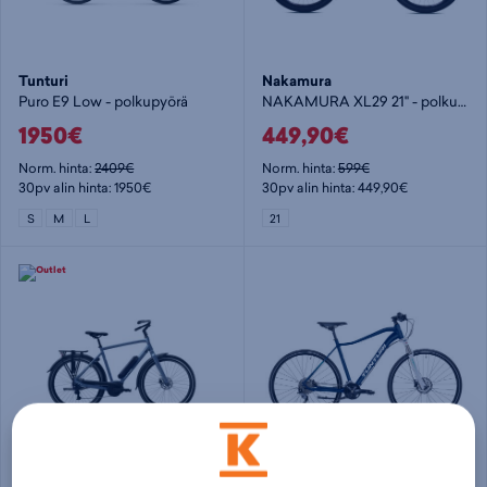
Tunturi
Nakamura
Puro E9 Low - polkupyörä
NAKAMURA XL29 21" - polkupyörä
1950€
449,90€
Norm. hinta:
2409€
Norm. hinta:
599€
30pv alin hinta: 1950€
30pv alin hinta: 449,90€
S
M
L
21