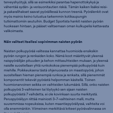
terveyshyötyjä, sillä se esimerkiksi parantaa hapenottokykyä ja
vähentää sydän- ja verisuonitautien riskiä. Tämän kaiken lisäksi reisi-
ja pakaralihakset saavat pyöräillessä kunnon treeniä. Pyörälenkit ovat
myös mainio keino tutustua tarkemmin kotikaupungin
tutkimattomiin seutuihin. Budget Sportista hankit naisten pyörän
huokeaan hintaan, ja pääset valitsemaan oman kulkupelisi kattavasta
valikoimasta.
Näin valitset itsellesi sopivimman naisten pyörän
Naisten polkupyörää valitessa kannattaa huomioida ensiksikin
pyörän rungon ja renkaiden koko. Nämä koot määrittyvät yleensä
naispyöräilijän pituuden ja kehon mittasuhteiden mukaan, ja yleensä
naisille suositellaan yhtä runkokokoa pienempää polkupyörää kuin
miehille. Poikkeuksena tästä ohjenuorasta on maastopyörä, johon
suositellaan hieman pienempiä runkoa ja renkaita, sillä pienemmät
komponentit tekevät pyörästä helpomman käsitellä. Toinen
huomionarvoinen seikka on vaihteiden lukumäärä. Sillä, onko naisten
polkupyörä 3-vaihteinen tai löytyykö sen sijaan naisten
polkupyörästä 7 vaihdetta, ei ole kovinkaan suurta merkitystä.
Peruspyöräilyyn riittää mainiosti 3–7-vaihteinen malli, mutta
suuremmissa nopeuksissa, kuten maantiepyöräilyssä, vaihteita voi
olla enemmänkin. Viimeinen merkittävä kriteeri pyörävalinnassa on