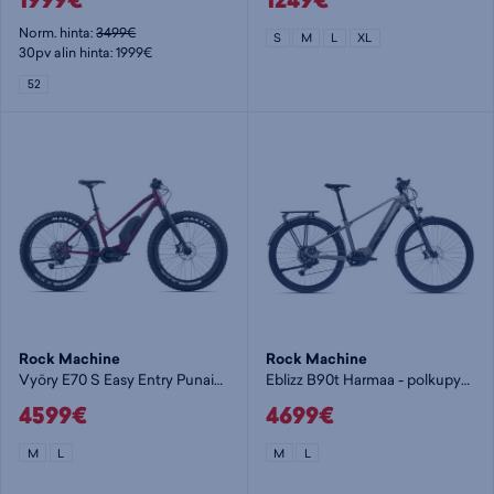
1999€
1249€
Norm. hinta:
3499€
S
M
L
XL
30pv alin hinta: 1999€
52
Rock Machine
Rock Machine
Vyöry E70 S Easy Entry Punainen - polkupyörä
Eblizz B90t Harmaa - polkupyörä
4599€
4699€
M
L
M
L