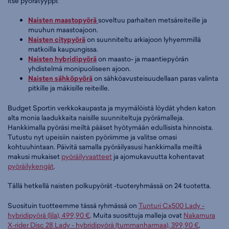
itse pyörätyyppi:
Naisten maastopyörä
soveltuu parhaiten metsäreiteille ja
muuhun maastoajoon.
Naisten citypyörä
on suunniteltu arkiajoon lyhyemmillä
matkoilla kaupungissa.
Naisten hybridipyörä
on maasto- ja maantiepyörän
yhdistelmä monipuoliseen ajoon.
Naisten sähköpyörä
on sähköavusteisuudellaan paras valinta
pitkille ja mäkisille reiteille.
Budget Sportin verkkokaupasta ja myymälöistä löydät yhden katon
alta monia laadukkaita naisille suunniteltuja pyörämalleja.
Hankkimalla pyöräsi meiltä pääset hyötymään edullisista hinnoista.
Tutustu nyt upeisiin naisten pyöriimme ja valitse omasi
kohtuuhintaan. Päivitä samalla pyöräilyasusi hankkimalla meiltä
makusi mukaiset
pyöräilyvaatteet
ja ajomukavuutta kohentavat
pyöräilykengät
.
Tällä hetkellä naisten polkupyörät -tuoteryhmässä on 24 tuotetta.
Suosituin tuotteemme tässä ryhmässä on
Tunturi Cx500 Lady -
hybridipyörä (lila), 499,90 €
. Muita suosittuja malleja ovat
Nakamura
X-rider Disc 28 Lady - hybridipyörä (tummanharmaa), 399,90 €
,