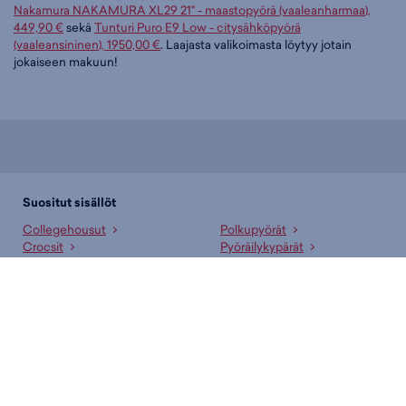
Nakamura NAKAMURA XL29 21" - maastopyörä (vaaleanharmaa),
449,90 €
sekä
Tunturi Puro E9 Low - citysähköpyörä
(vaaleansininen), 1950,00 €
. Laajasta valikoimasta löytyy jotain
jokaiseen makuun!
Suositut sisällöt
Collegehousut
Polkupyörät
Crocsit
Pyöräilykypärät
Golfmailat
Pyöräilylasit
Golfkengät
Pyöräilyshortsit
Hoka lenkkarit
Reput
Hupparit
Sandaalit
Juomapullot
Salibandymailat
Juoksukengät
Sisäpelikengät
Jääkiekkomailat
Sulkapallomailat
Jääkiekkoluistimet
Sähköpyörät
Lenkkarit
T-paidat