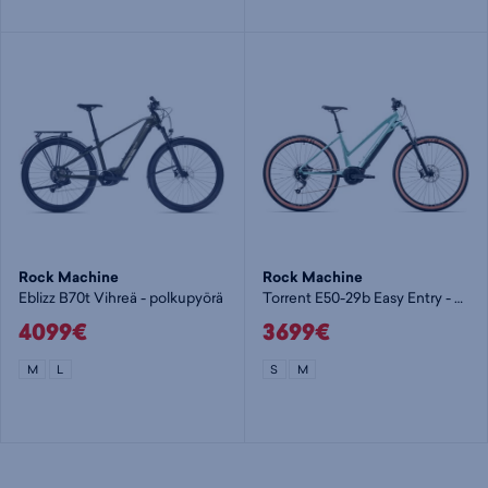
Rock Machine
Rock Machine
Eblizz B70t Vihreä - polkupyörä
Torrent E50-29b Easy Entry - polkupyörä
4099€
3699€
M
L
S
M