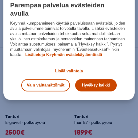
Tunturi
Tunturi
Parempaa palvelua evästeiden
Puro E9 High - polkupyörä
X-cross 28-9 - polkupyörä
avulla
1950€
799,90€
K-ryhmä kumppaneineen käyttää palveluissaan evästeitä, joiden
Norm. hinta:
2409€
Norm. hinta:
949€
avulla palvelumme toimivat toivotulla tavalla. Lisäksi evästeiden
30pv alin hinta: 1950€
30pv alin hinta: 799,90€
avulla mitataan palveluiden tehokkuutta sekä mahdollistetaan
yksilöllinen ostokokemus ja personoidun mainonnan tarjoaminen.
L
XL
38
44
51
57
Voit antaa suostumuksesi painamalla ”Hyväksy kaikki”. Pystyt
muuttamaan valintojasi myöhemmin ”Evästeasetukset”-linkin
kautta.
Lisätietoja K-ryhmän evästekäytännöistä
Lisää valintoja
Vain välttämättömät
Hyväksy kaikki
Tunturi
Tunturi
E-gravel - polkupyörä
Inari E7 - polkupyörä
2500€
1899€