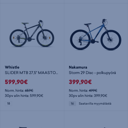
Whistle
Nakamura
SLIDER MTB 27,5" MAASTOPYÖRÄ - polkupyörä
Storm 29 Disc - polkupyörä
599,90€
399,90€
Norm. hinta:
659€
Norm. hinta:
499€
30pv alin hinta: 599,90€
30pv alin hinta: 399,90€
18
16
Saatavilla myymälästä