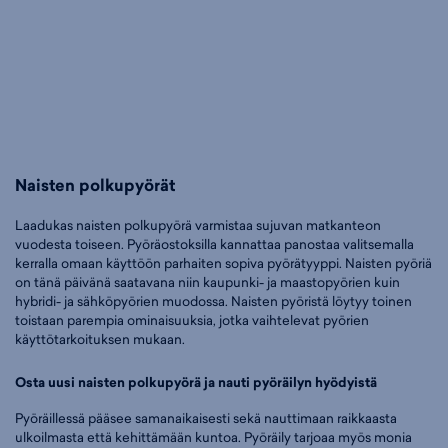
Naisten polkupyörät
Laadukas naisten polkupyörä varmistaa sujuvan matkanteon
vuodesta toiseen. Pyöräostoksilla kannattaa panostaa valitsemalla
kerralla omaan käyttöön parhaiten sopiva pyörätyyppi. Naisten pyöriä
on tänä päivänä saatavana niin kaupunki- ja maastopyörien kuin
hybridi- ja sähköpyörien muodossa. Naisten pyöristä löytyy toinen
toistaan parempia ominaisuuksia, jotka vaihtelevat pyörien
käyttötarkoituksen mukaan.
Osta uusi naisten polkupyörä ja nauti pyöräilyn hyödyistä
Pyöräillessä pääsee samanaikaisesti sekä nauttimaan raikkaasta
ulkoilmasta että kehittämään kuntoa. Pyöräily tarjoaa myös monia