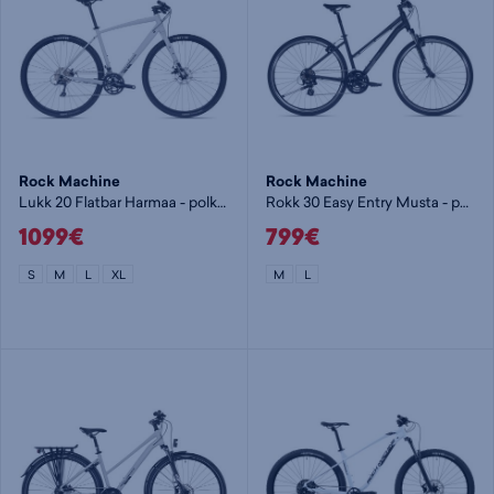
Rock Machine
Rock Machine
Lukk 20 Flatbar Harmaa - polkupyörä
Rokk 30 Easy Entry Musta - polkupyörä
1099€
799€
S
M
L
XL
M
L