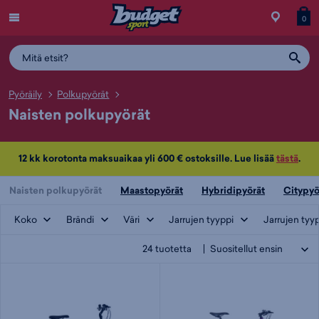
Menu
Myymälä
Siirry
Tuott
T
0
ostos
koris
y
Pyöräily
Polkupyörät
Naisten polkupyörät
12 kk korotonta maksuaikaa yli 600 € ostoksille. Lue lisää
tästä
.
Naisten polkupyörät
Maastopyörät
Hybridipyörät
Citypyö
Koko
Brändi
Väri
Jarrujen tyyppi
Jarrujen tyypp
24
tuotetta