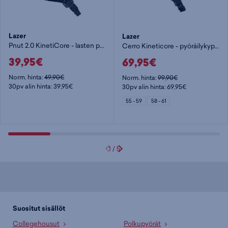
Lazer
Lazer
Pnut 2.0 KinetiCore - lasten pyöräilykypärä
Cerro Kineticore - pyöräilykypärä
39,95€
69,95€
Norm. hinta:
49,90€
Norm. hinta:
99,90€
30pv alin hinta: 39,95€
30pv alin hinta: 69,95€
55 - 59
58 - 61
1
/
5
Suositut sisällöt
Collegehousut
Polkupyörät