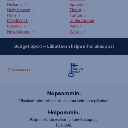
Helkama
Speedo
Helly Hansen
Titleist
Hoka
Tunturi
ICANIWILL
Under Armour
Icepeak
Vans
New Balance
Wilson
Budget Sport — Liikuttavan halpa urheilukauppa!
Nopeammin.
Tilaukset toimitetaan sinulle jopa kolmessa päivässä.
Helpommin.
Paljon erilaisia maksu- ja toimitustapoja.
Lue lisää.