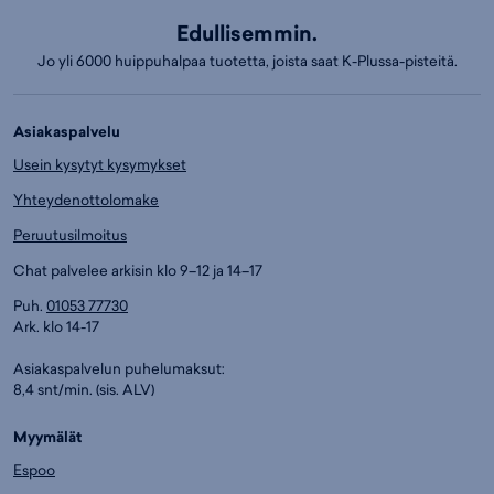
Edullisemmin.
Jo yli 6000 huippuhalpaa tuotetta, joista saat K-Plussa-pisteitä.
Asiakaspalvelu
Usein kysytyt kysymykset
Yhteydenottolomake
Peruutusilmoitus
Chat palvelee arkisin klo 9–12 ja 14–17
Puh.
01053 77730
Ark. klo 14-17
Asiakaspalvelun puhelumaksut:
8,4 snt/min. (sis. ALV)
Myymälät
Espoo