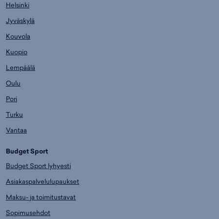
Helsinki
Jyväskylä
Kouvola
Kuopio
Lempäälä
Oulu
Pori
Turku
Vantaa
Budget Sport
Budget Sport lyhyesti
Asiakaspalvelulupaukset
Maksu- ja toimitustavat
Sopimusehdot