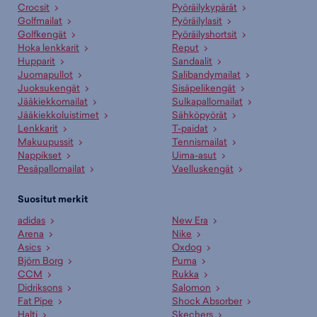
Crocsit
Pyöräilykypärät
Golfmailat
Pyöräilylasit
Golfkengät
Pyöräilyshortsit
Hoka lenkkarit
Reput
Hupparit
Sandaalit
Juomapullot
Salibandymailat
Juoksukengät
Sisäpelikengät
Jääkiekkomailat
Sulkapallomailat
Jääkiekkoluistimet
Sähköpyörät
Lenkkarit
T-paidat
Makuupussit
Tennismailat
Nappikset
Uima-asut
Pesäpallomailat
Vaelluskengät
Suositut merkit
adidas
New Era
Arena
Nike
Asics
Oxdog
Björn Borg
Puma
CCM
Rukka
Didriksons
Salomon
Fat Pipe
Shock Absorber
Halti
Skechers