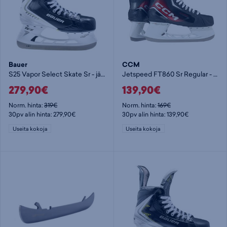
Bauer
CCM
S25 Vapor Select Skate Sr - jääkiekkoluistimet
Jetspeed FT860 Sr Regular - jääkiekkoluistimet
279,90€
139,90€
Norm. hinta:
319€
Norm. hinta:
169€
30pv alin hinta: 279,90€
30pv alin hinta: 139,90€
Useita kokoja
Useita kokoja