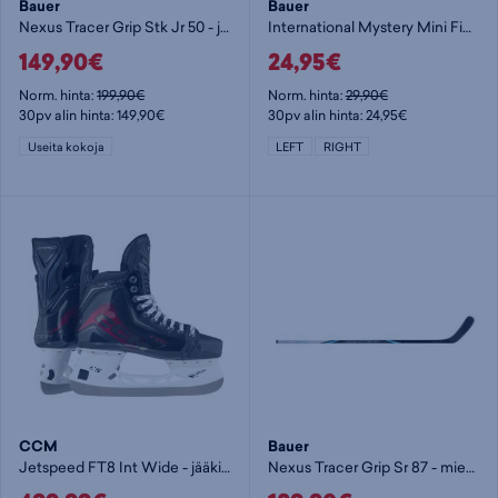
Bauer
Bauer
Nexus Tracer Grip Stk Jr 50 - jääkiekkomaila
International Mystery Mini Finland - jääkiekkomaila
149,90€
24,95€
Norm. hinta:
199,90€
Norm. hinta:
29,90€
30pv alin hinta: 149,90€
30pv alin hinta: 24,95€
Useita kokoja
LEFT
RIGHT
CCM
Bauer
Jetspeed FT8 Int Wide - jääkiekkoluistimet
Nexus Tracer Grip Sr 87 - miesten jääkiekkomaila