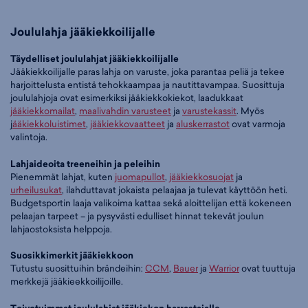
Joululahja jääkiekkoilijalle
Täydelliset joululahjat jääkiekkoilijalle
Jääkiekkoilijalle paras lahja on varuste, joka parantaa peliä ja tekee
harjoittelusta entistä tehokkaampaa ja nautittavampaa. Suosittuja
joululahjoja ovat esimerkiksi jääkiekkokiekot, laadukkaat
jääkiekkomailat
,
maalivahdin varusteet
ja
varustekassit
. Myös
j
ääkiekkoluistimet
,
jääkiekkovaatteet
ja
aluskerrastot
ovat varmoja
valintoja.
Lahjaideoita treeneihin ja peleihin
Pienemmät lahjat, kuten
juomapullot
,
jääkiekkosuojat
ja
urheilusukat
, ilahduttavat jokaista pelaajaa ja tulevat käyttöön heti.
Budgetsportin laaja valikoima kattaa sekä aloittelijan että kokeneen
pelaajan tarpeet – ja pysyvästi edulliset hinnat tekevät joulun
lahjaostoksista helppoja.
Suosikkimerkit jääkiekkoon
Tutustu suosittuihin brändeihin:
CCM
,
Bauer
ja
Warrior
ovat tuuttuja
merkkejä jääkieekkoilijoille.