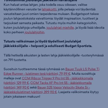
Toivotuimmat joululahjat jääkiekon harrastajalle
Kun haluat antaa lahjan, joka todella osuu oikeaan, valitse
käytännöllinen varuste tai
lahjakortti
, jolla pelaaja voi täydentää
varusteitaan juuri omien tarpeidensa mukaan. Budgetsport tekee
joulun lahjaostoksista vaivattomia: löydät inspiraation, tuotteet ja
tarjoukset samasta paikasta. Tutustu myös muihin kategorioihin,
kuten joululahjoja urheilijalle,
joululahjat miehille
, ja löydä lisää ideoita
koko perheen
joululahjoihin
.
Tutustu valikoimaan ja löydä täydelliset joululahjat
jääkiekkoilijalle – helposti ja edullisesti Budget Sportista.
Tällä hetkellä aikuisten ja lasten lahja jääkiekkoilijalle -tuoteryhmässä
on 791 tuotetta.
Suosituin tuotteemme tässä ryhmässä on
Bauer Tuuk LS Pulse Ti
Edge Runner - luistimen terä (väritön), 79,99 €
. Muita suosittuja
malleja ovat
CCM Ribcor Trigger 9 Pro Int 55 - jääkiekkomaila
(väritön), 129,99 €
,
CCM Tacks XF Pro Int 55 - jääkiekkomaila
(väritön), 149,90 €
sekä
Bauer S25 Vapor Velocity Skate Sr -
jääkiekkoluistimet (väritön), 399,90 €
. Laajasta valikoimasta löytyy
jotain jokaiseen makuun!