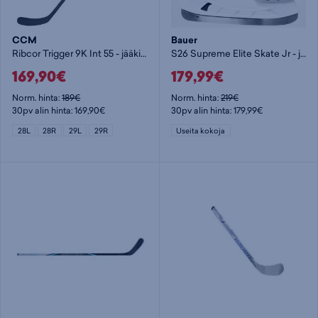
CCM
Bauer
Ribcor Trigger 9K Int 55 - jääkiekkomaila
S26 Supreme Elite Skate Jr - jääkiekkoluistimet
169,90€
179,99€
Norm. hinta:
189€
Norm. hinta:
219€
30pv alin hinta: 169,90€
30pv alin hinta: 179,99€
28L
28R
29L
29R
Useita kokoja