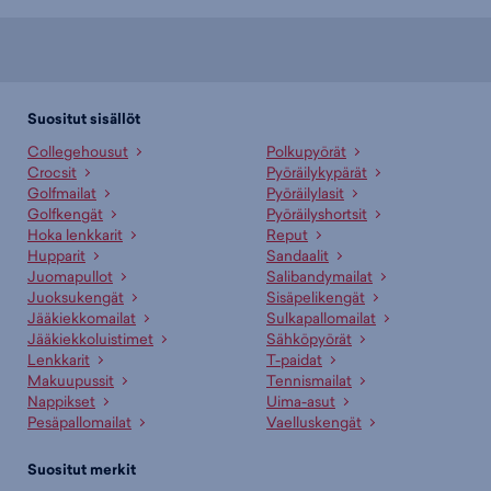
Suositut sisällöt
Collegehousut
Polkupyörät
Crocsit
Pyöräilykypärät
Golfmailat
Pyöräilylasit
Golfkengät
Pyöräilyshortsit
Hoka lenkkarit
Reput
Hupparit
Sandaalit
Juomapullot
Salibandymailat
Juoksukengät
Sisäpelikengät
Jääkiekkomailat
Sulkapallomailat
Jääkiekkoluistimet
Sähköpyörät
Lenkkarit
T-paidat
Makuupussit
Tennismailat
Nappikset
Uima-asut
Pesäpallomailat
Vaelluskengät
Suositut merkit