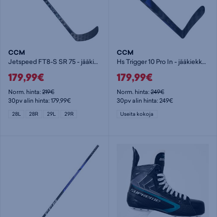
CCM
CCM
Jetspeed FT8-S SR 75 - jääkiekkomaila
Hs Trigger 10 Pro In - jääkiekkomaila
179,99€
179,99€
Norm. hinta:
219€
Norm. hinta:
249€
30pv alin hinta: 179,99€
30pv alin hinta: 249€
28L
28R
29L
29R
Useita kokoja