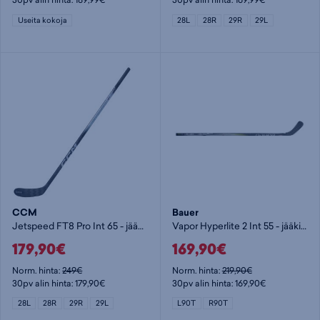
Useita kokoja
28L
28R
29R
29L
CCM
Bauer
Jetspeed FT8 Pro Int 65 - jääkiekkomaila
Vapor Hyperlite 2 Int 55 - jääkiekkomaila
179,90€
169,90€
Norm. hinta:
249€
Norm. hinta:
219,90€
30pv alin hinta: 179,90€
30pv alin hinta: 169,90€
28L
28R
29R
29L
L90T
R90T