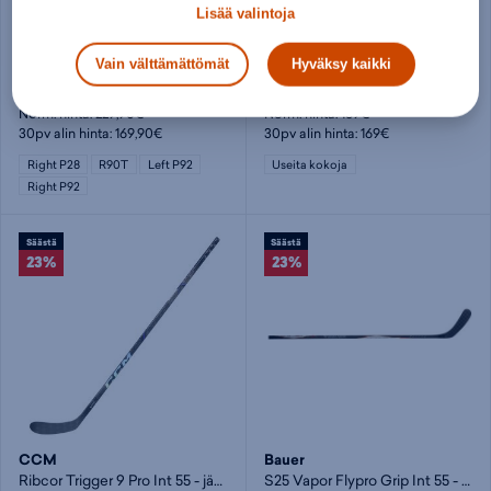
Lisää valintoja
Bauer
CCM
Nexus Tracer Grp Stk Int 65 - jääkiekkomaila
Hs Trigger 10 Pro Yt - lasten jääkiekkomaila
Vain välttämättömät
Hyväksy kaikki
169,90€
119,99€
Norm. hinta:
229,90€
Norm. hinta:
169€
30pv alin hinta: 169,90€
30pv alin hinta: 169€
Right P28
R90T
Left P92
Useita kokoja
Right P92
Säästä
Säästä
23%
23%
CCM
Bauer
Ribcor Trigger 9 Pro Int 55 - jääkiekkomaila
S25 Vapor Flypro Grip Int 55 - jääkiekkomaila