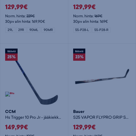
129,99€
129,99€
Norm. hinta:
229€
Norm. hinta:
169€
30pv alin hinta: 169,90€
30pv alin hinta: 169€
29L
29R
90ML
90MR
55-P28-L
55-P28-R
Säästä
Säästä
25%
23%
CCM
Bauer
Hs Trigger 10 Pro Jr - jääkiekkomaila
S25 VAPOR FLYPRO GRIP STK 65 -INT - jääkiekkomaila
149,99€
129,99€