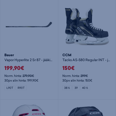
Bauer
CCM
Vapor Hyperlite 2 Sr 87 - jääkiekkomaila
Tacks AS-580 Regular INT - jääkiekkoluistimet
199,90€
150€
Norm. hinta:
279,90€
Norm. hinta:
299€
30pv alin hinta: 199,90€
30pv alin hinta: 150€
L90T
R90T
38 ½
39
40 ½