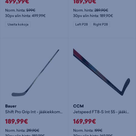
499,99€
189,90€
Norm. hinta:
599€
Norm. hinta:
289,90€
30pv alin hinta: 499,99€
30pv alin hinta: 189,90€
Useita kokoja
Left P28
Right P28
Bauer
CCM
Shift Pro Grip Int - jääkiekkomaila
Jetspeed FT8-S Int 55 - jääkiekkomaila
189,99€
169,99€
Norm. hinta:
219,90€
Norm. hinta:
199€
30pv alin hinta: 189,99€
30pv alin hinta: 169,99€