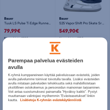
Bauer
Bauer
Tuuk LS Pulse Ti Edge Runner - luistimen terä
S25 Vapor Shift Pro Skate Sr FIT3 - jääkiekkoluistimet
79,99€
549,90€
Norm. hinta:
109€
Norm. hinta:
629€
30pv alin hinta: 79,99€
30pv alin hinta: 549,90€
Useita kokoja
42
43
44 ½
Parempaa palvelua evästeiden
avulla
Säästä
29%
K-ryhmä kumppaneineen käyttää palveluissaan evästeitä, joiden
avulla palvelumme toimivat toivotulla tavalla. Lisäksi evästeiden
avulla mitataan palveluiden tehokkuutta sekä mahdollistetaan
yksilöllinen ostokokemus ja personoidun mainonnan tarjoaminen.
Voit antaa suostumuksesi painamalla ”Hyväksy kaikki”. Pystyt
muuttamaan valintojasi myöhemmin ”Evästeasetukset”-linkin
kautta.
Lisätietoja K-ryhmän evästekäytännöistä