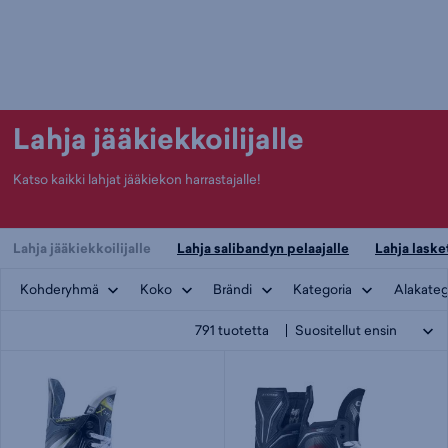
Lahja jääkiekkoilijalle
Katso kaikki lahjat jääkiekon harrastajalle!
Lahja jääkiekkoilijalle
Lahja salibandyn pelaajalle
Lahja lasket
Kohderyhmä
Koko
Brändi
Kategoria
Alakateg
791
tuotetta