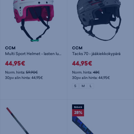
CCM
CCM
Multi Sport Helmet - lasten luistelukypärä
Tacks 70 - jääkiekkokypärä
44,95€
44,95€
Norm. hinta:
59,90€
Norm. hinta:
48€
30pv alin hinta: 44,95€
30pv alin hinta: 44,95€
S
M
L
Säästä
28%