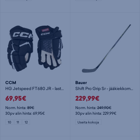
CCM
Bauer
HG Jetspeed FT680 JR - lasten jääkiekkohanska
Shift Pro Grip Sr - jääkiekkomaila
69,95€
229,99€
Norm. hinta:
89€
Norm. hinta:
249,90€
30pv alin hinta: 69,95€
30pv alin hinta: 229,99€
10
11
12
Useita kokoja