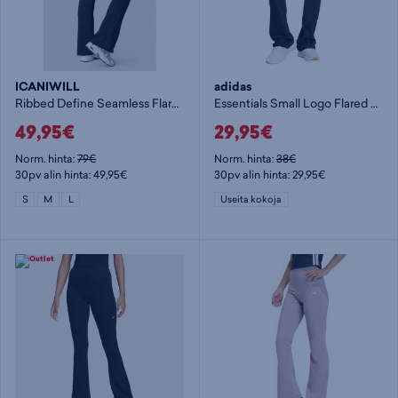
ICANIWILL
adidas
Ribbed Define Seamless Flared Tights - naisten pitkät trikoot
Essentials Small Logo Flared Leggings W - naisten pitkät trikoot
49,95€
29,95€
Norm. hinta:
79€
Norm. hinta:
38€
30pv alin hinta: 49,95€
30pv alin hinta: 29,95€
S
M
L
Useita kokoja