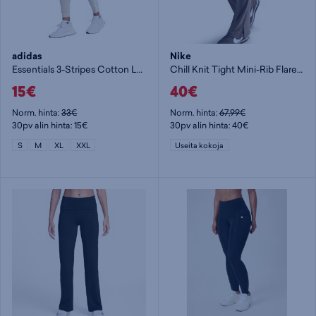
adidas
Nike
Essentials 3-Stripes Cotton Leggings W - naisten pitkät trikoot
Chill Knit Tight Mini-Rib Flared Leggings W - naisten pitkät trikoot
15€
40€
Norm. hinta:
33€
Norm. hinta:
67,99€
30pv alin hinta: 15€
30pv alin hinta: 40€
S
M
XL
XXL
Useita kokoja