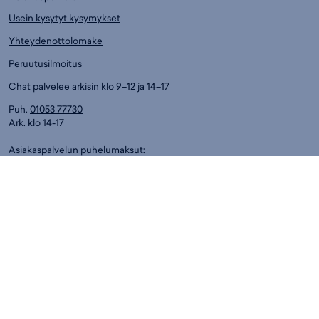
Usein kysytyt kysymykset
Yhteydenottolomake
Peruutusilmoitus
Chat palvelee arkisin klo 9–12 ja 14–17
Puh.
01053 77730
Ark. klo 14-17
Asiakaspalvelun puhelumaksut:
8,4 snt/min. (sis. ALV)
Myymälät
Espoo
Helsinki
Jyväskylä
Kouvola
Kuopio