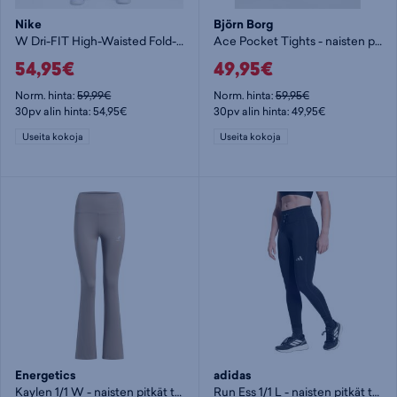
Nike
Björn Borg
W Dri-FIT High-Waisted Fold-Over Pants N - naisten pitkät trikoot
Ace Pocket Tights - naisten pitkät trikoot
54,95€
49,95€
Norm. hinta:
59,99€
Norm. hinta:
59,95€
30pv alin hinta: 54,95€
30pv alin hinta: 49,95€
Useita kokoja
Useita kokoja
Energetics
adidas
Kaylen 1/1 W - naisten pitkät trikoot
Run Ess 1/1 L - naisten pitkät trikoot