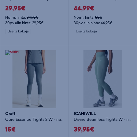
29,95€
44,99€
Norm. hinta:
34,95€
Norm. hinta:
55€
30pv alin hinta: 29,95€
30pv alin hinta: 44,95€
Useita kokoja
Useita kokoja
Craft
ICANIWILL
Core Essence Tights 2 W - naisten pitkät trikoot
Divine Seamless Tights W - naisten pitkät trikoot
15€
39,95€