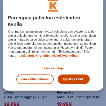
Essentials Small Logo Flared Leggings W - naisten pitkät trikoot
Opt Ess St 1/1 - naisten pitkät trikoot
29,95€
15€
Parempaa palvelua evästeiden
Norm. hinta:
38€
Norm. hinta:
50€
30pv alin hinta: 29,95€
30pv alin hinta: 15€
avulla
Useita kokoja
XS
S
M
L
K-ryhmä kumppaneineen käyttää palveluissaan evästeitä, joiden
avulla palvelumme toimivat toivotulla tavalla. Lisäksi evästeiden
avulla mitataan palveluiden tehokkuutta sekä mahdollistetaan
yksilöllinen ostokokemus ja personoidun mainonnan tarjoaminen.
Voit antaa suostumuksesi painamalla ”Hyväksy kaikki”. Pystyt
muuttamaan valintojasi myöhemmin ”Evästeasetukset”-linkin
kautta.
Lisätietoja K-ryhmän evästekäytännöistä
Lisää valintoja
Vain välttämättömät
Hyväksy kaikki
adidas
Energetics
Glam Flared Leggings G - tyttöjen pitkät trikoot
Katie 1/1 W - naisten pitkät trikoot
26,95€
19,95€