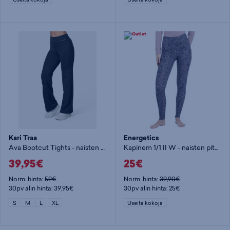
Kari Traa
Energetics
Ava Bootcut Tights - naisten pitkät trikoot
Kapinem 1/1 II W - naisten pitkät trikoot
39,95€
25€
Norm. hinta:
59€
Norm. hinta:
39,90€
30pv alin hinta: 39,95€
30pv alin hinta: 25€
S
M
L
XL
Useita kokoja