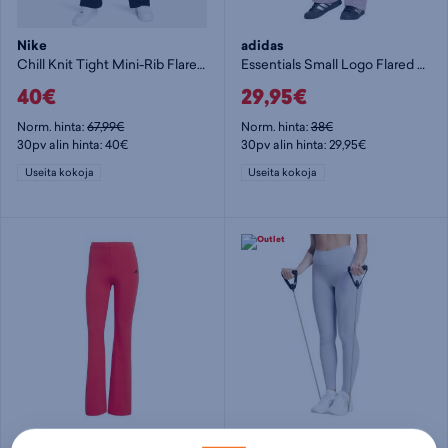
Nike
adidas
Chill Knit Tight Mini-Rib Flared Leggings W - naisten pitkät trikoot
Essentials Small Logo Flared Leggings W - naisten pitkät trikoot
40€
29,95€
Norm. hinta:
67,99€
Norm. hinta:
38€
30pv alin hinta: 40€
30pv alin hinta: 29,95€
Useita kokoja
Useita kokoja
adidas
adidas