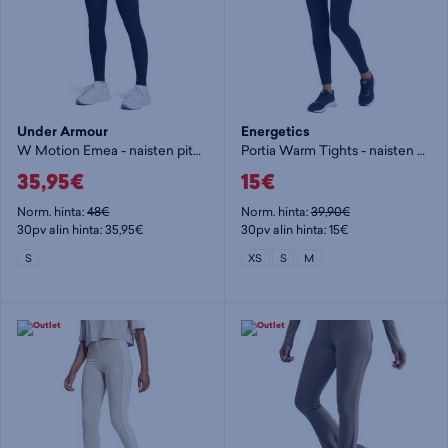
Under Armour
Energetics
W Motion Emea - naisten pitkät trikoot
Portia Warm Tights - naisten pitkät trikoot
35,95€
15€
Norm. hinta:
48€
Norm. hinta:
39,90€
30pv alin hinta: 35,95€
30pv alin hinta: 15€
S
XS
S
M