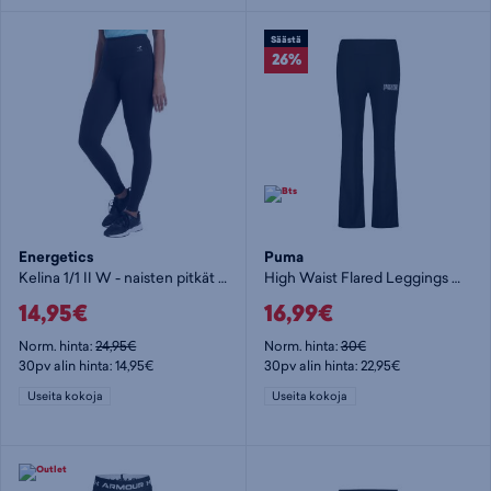
Säästä
26%
Energetics
Puma
Kelina 1/1 II W - naisten pitkät trikoot
High Waist Flared Leggings W - naisten pitkät trikoot
14,95€
16,99€
Norm. hinta:
24,95€
Norm. hinta:
30€
30pv alin hinta: 14,95€
30pv alin hinta: 22,95€
Useita kokoja
Useita kokoja