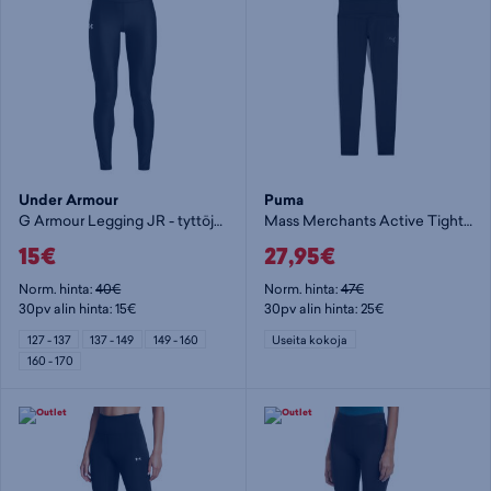
Under Armour
Puma
G Armour Legging JR - tyttöjen pitkät trikoot
Mass Merchants Active Tight W - naisten pitkät trikoot
15€
27,95€
Norm. hinta:
40€
Norm. hinta:
47€
30pv alin hinta: 15€
30pv alin hinta: 25€
127 - 137
137 - 149
149 - 160
Useita kokoja
160 - 170