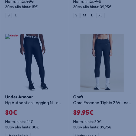
Norm. hinta:
50€
Norm. hinta:
79€
30pv alin hinta: 15€
30pv alin hinta: 39,95€
S
L
S
M
L
XL
Under Armour
Craft
Hg Authentics Legging N - naisten pitkät trikoot
Core Essence Tights 2 W - naisten pitkät trikoot
30€
39,95€
Norm. hinta:
44€
Norm. hinta:
50€
30pv alin hinta: 30€
30pv alin hinta: 39,95€
Useita kokoja
Useita kokoja