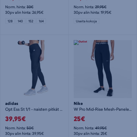
Norm. hinta:
33€
Norm. hinta:
29,95€
30pv alin hinta: 26,95€
30pv alin hinta: 19,95€
128
140
152
164
Useita kokoja
adidas
Nike
Opt Ess St 1/1 - naisten pitkät trikoot
W Pro Mid-Rise Mesh-Paneled Leggings - naisten pitkät trikoot
39,95€
25€
Norm. hinta:
50€
Norm. hinta:
49,95€
30pv alin hinta: 39,95€
30pv alin hinta: 25€