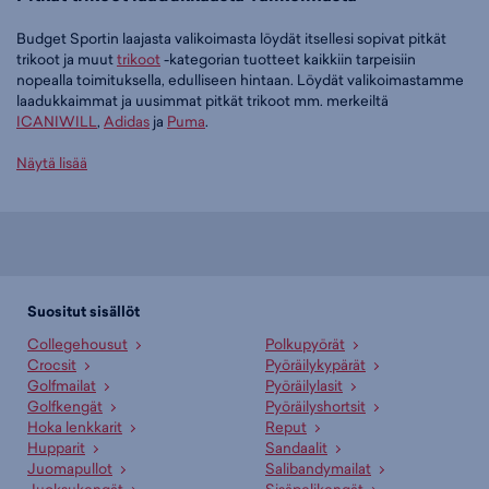
Budget Sportin laajasta valikoimasta löydät itsellesi sopivat pitkät
trikoot ja muut
trikoot
-kategorian tuotteet kaikkiin tarpeisiin
nopealla toimituksella, edulliseen hintaan. Löydät valikoimastamme
laadukkaimmat ja uusimmat pitkät trikoot mm. merkeiltä
ICANIWILL
,
Adidas
ja
Puma
.
Tilaa pitkät trikoot edullisesti Budget Sportilta
Näytä lisää
Tällä hetkellä pitkät trikoot -tuoteryhmässä on 111 tuotetta.
Suosituin tuotteemme tässä ryhmässä on
ICANIWILL Ribbed
Define Seamless Flared Tights - naisten pitkät trikoot (musta), 49,95
€
. Muita suosittuja malleja ovat
adidas Essentials Small Logo Flared
Leggings W - naisten pitkät trikoot (musta), 29,95 €
,
Puma High
Suositut sisällöt
Waist Flared Leggings W - naisten pitkät trikoot (musta), 16,99 €
Collegehousut
Polkupyörät
sekä
Energetics Katie 1/1 W - naisten pitkät trikoot (musta), 19,95 €
.
Crocsit
Pyöräilykypärät
Laajasta valikoimasta löytyy jotain jokaiseen makuun!
Golfmailat
Pyöräilylasit
Golfkengät
Pyöräilyshortsit
Paljonko pitkät trikoot maksavat Budget Sportilla?
Hoka lenkkarit
Reput
Budget Sportin edullisimmat pitkät trikoot saat hintaan 5,98 € ja
Hupparit
Sandaalit
hintavimmat ovat myynnissä 84,95 € hintaan. Meiltä löydät pitkät
Juomapullot
Salibandymailat
trikoot aina liikuttavan halpaan hintaan!