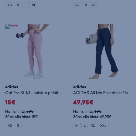
XS
S
L
XL
XS
S
M
adidas
adidas
Opt Ess St 1/1 - naisten pitkät trikoot
ADIDAS All Me Essentials Flare Leggings W - naisten pitkät trikoot
15€
49,95€
Norm. hinta:
50€
Norm. hinta:
60€
30pv alin hinta: 15€
30pv alin hinta: 49,95€
XS
S
M
L
XL
XXL