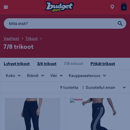
Menu
Myymälä
Siirry
Tuott
T
0
ostos
koris
y
Vaatteet
Trikoot
7/8 trikoot
Lyhyet trikoot
3/4 trikoot
7/8 trikoot
Pitkät trikoot
Koko
Brändi
Väri
Kauppasaatavuus
9
tuotetta