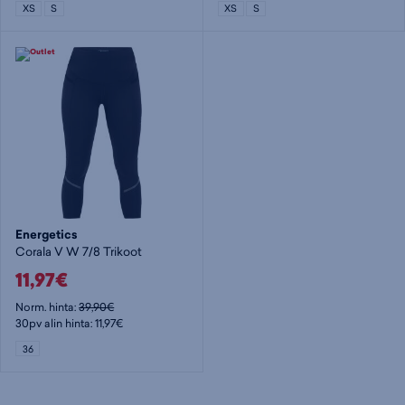
XS
S
XS
S
Energetics
Corala V W 7/8 Trikoot
11,97€
Norm. hinta:
39,90€
30pv alin hinta: 11,97€
36