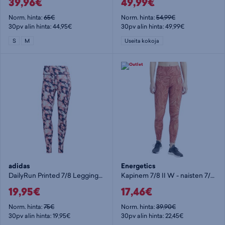
39,96€
49,99€
Norm. hinta:
65€
Norm. hinta:
54,99€
30pv alin hinta: 44,95€
30pv alin hinta: 49,99€
S
M
Useita kokoja
adidas
Energetics
DailyRun Printed 7/8 Leggings - naisten 7/8 trikoot
Kapinem 7/8 II W - naisten 7/8 trikoot
19,95€
17,46€
Norm. hinta:
75€
Norm. hinta:
39,90€
30pv alin hinta: 19,95€
30pv alin hinta: 22,45€