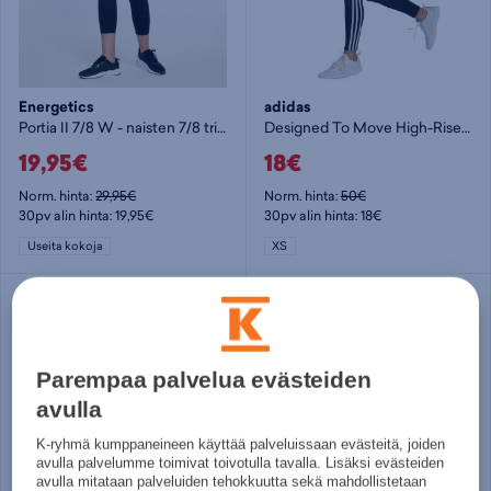
Energetics
adidas
Portia II 7/8 W - naisten 7/8 trikoot
Designed To Move High-Rise 3-Stripes 7/8 Sport Tights - naisten 7/8 trikoot
19,95€
18€
Norm. hinta:
29,95€
Norm. hinta:
50€
30pv alin hinta: 19,95€
30pv alin hinta: 18€
Useita kokoja
XS
Parempaa palvelua evästeiden
avulla
K-ryhmä kumppaneineen käyttää palveluissaan evästeitä, joiden
avulla palvelumme toimivat toivotulla tavalla. Lisäksi evästeiden
avulla mitataan palveluiden tehokkuutta sekä mahdollistetaan