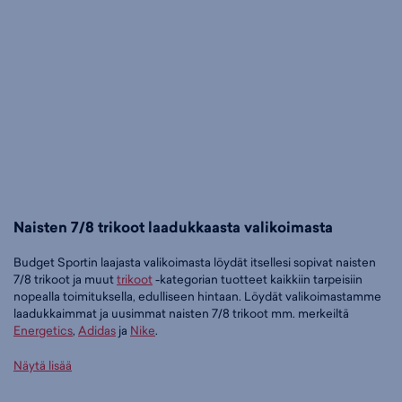
Naisten 7/8 trikoot laadukkaasta valikoimasta
Budget Sportin laajasta valikoimasta löydät itsellesi sopivat naisten
7/8 trikoot ja muut
trikoot
-kategorian tuotteet kaikkiin tarpeisiin
nopealla toimituksella, edulliseen hintaan. Löydät valikoimastamme
laadukkaimmat ja uusimmat naisten 7/8 trikoot mm. merkeiltä
Energetics
,
Adidas
ja
Nike
.
Tilaa naisten 7/8 trikoot edullisesti Budget Sportilta
Näytä lisää
Tällä hetkellä naisten 7/8 trikoot -tuoteryhmässä on 9 tuotetta.