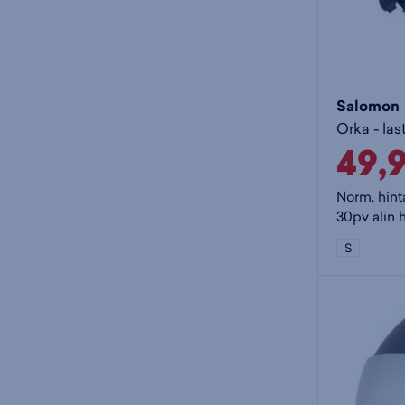
Salomon
Orka - las
49,
Norm. hint
30pv alin 
S