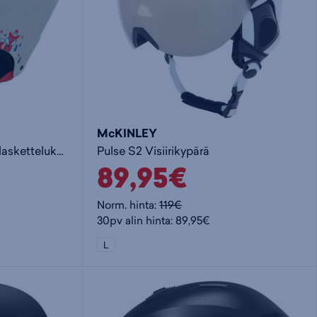
McKINLEY
Snowfoxy HS109 - lasten laskettelukypärä
Pulse S2 Visiirikypärä
89,95€
Norm. hinta:
119€
30pv alin hinta: 89,95€
L