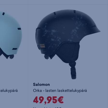
i
s
s
i
a
ä
n
:
:
Salomon
telukypärä
Orka - lasten laskettelukypärä
49,95€