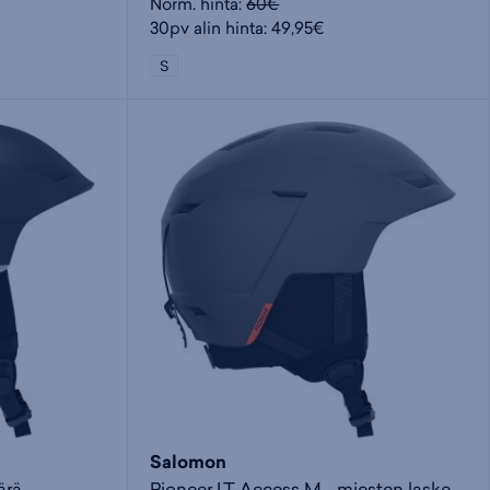
Norm. hinta:
60€
30pv alin hinta: 49,95€
S
Salomon
ärä
Pioneer LT Access M - miesten laskettelukypärä