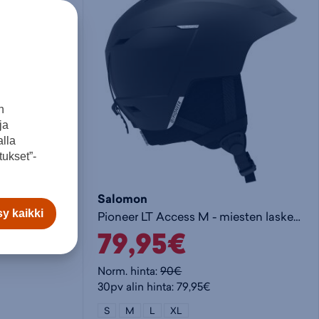
o
i
e
s
t
t
t
a
y
n
ja
o
k
h
lla
ukset”-
s
o
t
Salomon
y kaikki
telukypärä
Pioneer LT Access M - miesten laskettelukypärä
k
r
e
79,95€
o
i
e
Norm. hinta:
90€
30pv alin hinta: 79,95€
r
s
n
S
M
L
XL