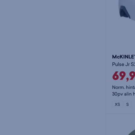
McKINLE
Pulse Jr S
69,
Norm. hint
30pv alin 
XS
S