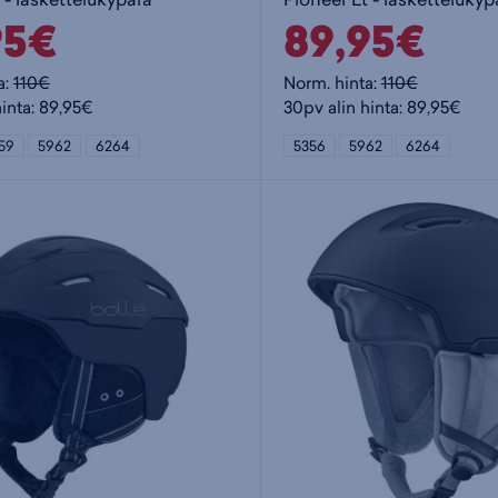
95€
89,95€
a:
110€
Norm. hinta:
110€
hinta: 89,95€
30pv alin hinta: 89,95€
59
5962
6264
5356
5962
6264