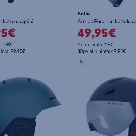
Bolle
askettelukypärä
Atmos Pure - lasketteluk
95€
49,95€
a:
189€
Norm. hinta:
119€
hinta: 99,95€
30pv alin hinta: 49,95€
S