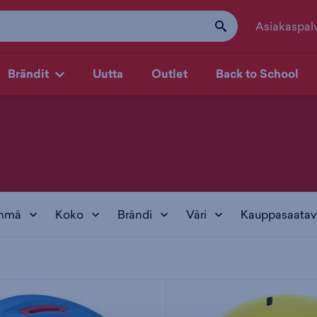
Asiakaspal
Brändit
Uutta
Outlet
Back to School
yhmä
Koko
Brändi
Väri
Kauppasaatav