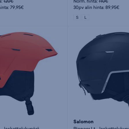
a:
120€
Norm. hinta:
110€
hinta: 79,95€
30pv alin hinta: 89,95€
S
L
Salomon
 - laskettelukypärä
Pioneer Lt - laskettelukyp