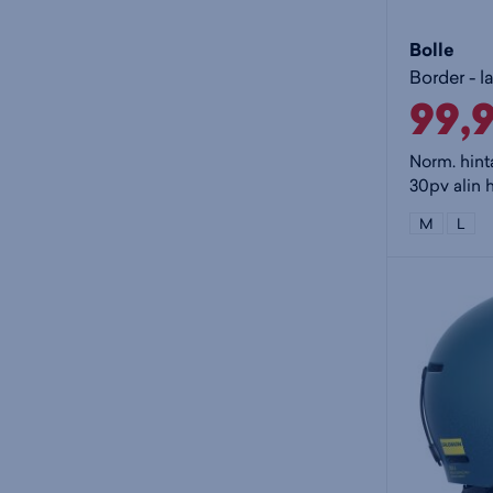
Bolle
Border - l
99,
Norm. hint
30pv alin 
M
L