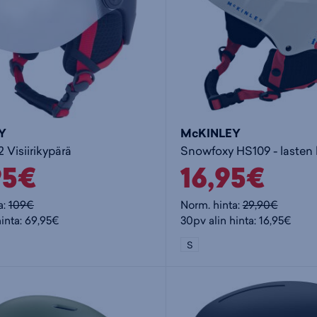
Y
McKINLEY
2 Visiirikypärä
95€
16,95€
a:
109€
Norm. hinta:
29,90€
hinta: 69,95€
30pv alin hinta: 16,95€
S