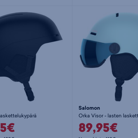
Salomon
laskettelukypärä
Orka Visor - lasten lasket
95€
89,95€