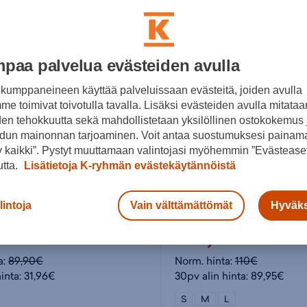
paa palvelua evästeiden avulla
kumppaneineen käyttää palveluissaan evästeitä, joiden avulla
e toimivat toivotulla tavalla. Lisäksi evästeiden avulla mitataa
den tehokkuutta sekä mahdollistetaan yksilöllinen ostokokemus 
dun mainonnan tarjoaminen. Voit antaa suostumuksesi painama
 kaikki”. Pystyt muuttamaan valintojasi myöhemmin ”Evästeaset
utta.
Lisätietoja K-ryhmän evästekäytännöistä
Salomon
lintoja
Vain välttämättömät
Hyväks
th - lasten laskettelukypärä
Orka Visor - lasten lasket
96€
89,95€
a:
89,90€
Norm. hinta:
110€
inta: 31,96€
30pv alin hinta: 89,95€
S
M
L