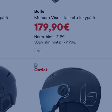
Bolle
ypärä
Mercuro Visor - laskettelukypärä
179,90€
Norm. hinta:
219€
30pv alin hinta: 179,90€
M