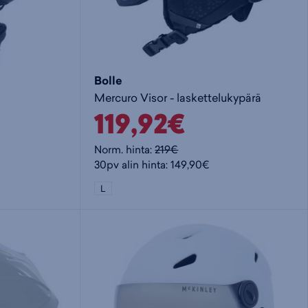
Bolle
Mercuro Visor - laskettelukypärä
119,92€
Norm. hinta:
219€
30pv alin hinta: 149,90€
L