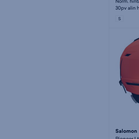
Norm. hint
30pv alin 
S
Salomon
Pioneer Lt