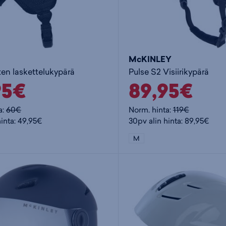
McKINLEY
ten laskettelukypärä
Pulse S2 Visiirikypärä
95€
89,95€
a:
60€
Norm. hinta:
119€
hinta: 49,95€
30pv alin hinta: 89,95€
M