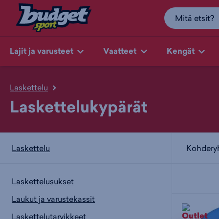
Lajit ja varusteet
Vaatteet
Kengät
Laskettelu
Laskettelukypärät
Kohder
Laskettelu
Laskettelusukset
Laukut ja varustekassit
Laskettelutarvikkeet