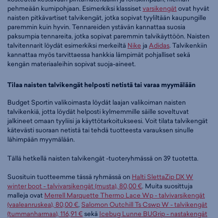
pehmeään kumipohjaan. Esimerkiksi klassiset
varsikengät
ovat hyvät
naisten pitkävartiset talvikengät, jotka sopivat tyyliltään kaupungille
paremmin kuin hyvin. Tennareiden ystävän kannattaa suosia
paksumpia tennareita, jotka sopivat paremmin talvikäyttöön. Naisten
talvitennarit löydät esimerkiksi merkeiltä
Nike
ja
Adidas
. Talvikenkiin
kannattaa myös tarvittaessa hankkia lämpimät pohjalliset sekä
kengän materiaaleihin sopivat suoja-aineet.
Tilaa naisten talvikengät helposti netistä tai varaa myymälään
Budget Sportin valikoimasta löydät laajan valikoiman naisten
talvikenkiä, jotta löydät helposti kylmemmille säille soveltuvat
jalkineet omaan tyyliisi ja käyttötarkoitukseesi. Voit tilata talvikengät
kätevästi suoraan netistä tai tehdä tuotteesta varauksen sinulle
lähimpään myymälään.
Tällä hetkellä naisten talvikengät -tuoteryhmässä on 39 tuotetta.
Suosituin tuotteemme tässä ryhmässä on
Halti SlettaZip DX W
winter boot - talvivarsikengät (musta), 80,00 €
. Muita suosittuja
malleja ovat
Merrell Marquette Thermo Lace Wp - talvivarsikengät
(vaaleanruskea), 80,00 €
,
Salomon Outchill Ts Cswp W - talvikengät
(tummanharmaa), 116,91 €
sekä
Icebug Lunne BUGrip - nastakengät