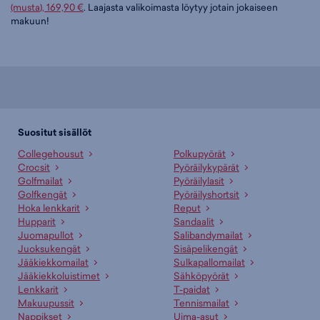
(musta), 169,90 €
. Laajasta valikoimasta löytyy jotain jokaiseen
makuun!
Suositut sisällöt
Collegehousut
Polkupyörät
Crocsit
Pyöräilykypärät
Golfmailat
Pyöräilylasit
Golfkengät
Pyöräilyshortsit
Hoka lenkkarit
Reput
Hupparit
Sandaalit
Juomapullot
Salibandymailat
Juoksukengät
Sisäpelikengät
Jääkiekkomailat
Sulkapallomailat
Jääkiekkoluistimet
Sähköpyörät
Lenkkarit
T-paidat
Makuupussit
Tennismailat
Nappikset
Uima-asut