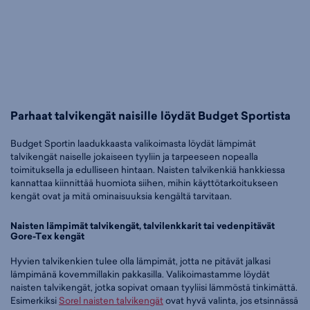
Parhaat talvikengät naisille löydät Budget Sportista
Budget Sportin laadukkaasta valikoimasta löydät lämpimät
talvikengät naiselle jokaiseen tyyliin ja tarpeeseen nopealla
toimituksella ja edulliseen hintaan. Naisten talvikenkiä hankkiessa
kannattaa kiinnittää huomiota siihen, mihin käyttötarkoitukseen
kengät ovat ja mitä ominaisuuksia kengältä tarvitaan.
Naisten lämpimät talvikengät, talvilenkkarit tai vedenpitävät
Gore-Tex kengät
Hyvien talvikenkien tulee olla lämpimät, jotta ne pitävät jalkasi
lämpimänä kovemmillakin pakkasilla. Valikoimastamme löydät
naisten talvikengät, jotka sopivat omaan tyyliisi lämmöstä tinkimättä.
Esimerkiksi
Sorel naisten talvikengät
ovat hyvä valinta, jos etsinnässä