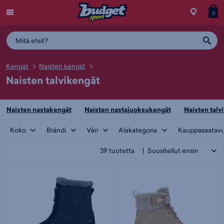
Menu
Myymälä
Siirry
Tuott
T
0
ostos
koris
y
Kengät
Naisten kengät
Naisten talvikengät
Naisten nastakengät
Naisten nastajuoksukengät
Naisten talvi
Koko
Brändi
Väri
Alakategoria
Kauppasaatav
39
tuotetta