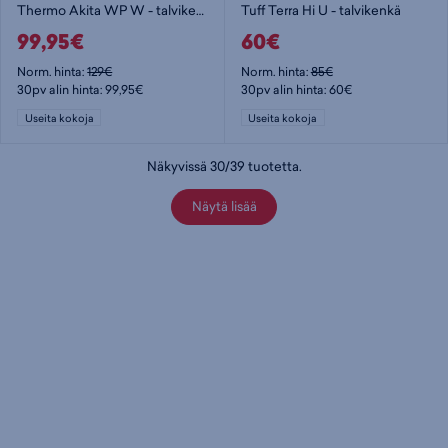
Thermo Akita WP W - talvikenkä
Tuff Terra Hi U - talvikenkä
99,95€
60€
Norm. hinta:
129€
Norm. hinta:
85€
30pv alin hinta: 99,95€
30pv alin hinta: 60€
Useita kokoja
Useita kokoja
Näkyvissä
30
/
39
tuotetta
.
Näytä lisää