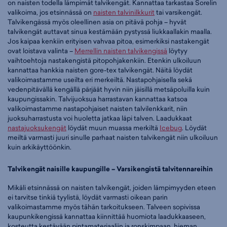
on naisten todella lämpimät talvikengät. Kannattaa tarkastaa Sorelin
valikoima, jos etsinnässä on
naisten talvinilkkurit
tai varsikengät.
Talvikengässä myös oleellinen asia on pitävä pohja – hyvät
talvikengät auttavat sinua kestämään pystyssä liukkaallakin maalla.
Jos kaipaa kenkiin erityisen vahvaa pitoa, esimerkiksi nastakengät
ovat loistava valinta –
Merrellin naisten talvikengissä
löytyy
vaihtoehtoja nastakengistä pitopohjakenkiin. Etenkin ulkoiluun
kannattaa hankkia naisten gore-tex talvikengät. Näitä löydät
valikoimastamme useilta eri merkeiltä. Nastapohjaisella sekä
vedenpitävällä kengällä pärjäät hyvin niin jäisillä metsäpoluilla kuin
kaupungissakin. Talvijuoksua harrastavan kannattaa katsoa
valikoimastamme nastapohjaiset naisten talvilenkkarit, niin
juoksuharrastusta voi huoletta jatkaa läpi talven. Laadukkaat
nastajuoksukengät
löydät muun muassa merkiltä
Icebug
. Löydät
meiltä varmasti juuri sinulle parhaat naisten talvikengät niin ulkoiluun
kuin arkikäyttöönkin.
Talvikengät naisille kaupungille – Varsikengistä talvitennareihin
Mikäli etsinnässä on naisten talvikengät, joiden lämpimyyden eteen
ei tarvitse tinkiä tyylistä, löydät varmasti oikean parin
valikoimastamme myös tähän tarkoitukseen. Talveen sopivissa
kaupunkikengissä kannattaa kiinnittää huomiota laadukkaaseen,
kosteutta kestävään pintamateriaaliin ja ronskimpaan, hieman