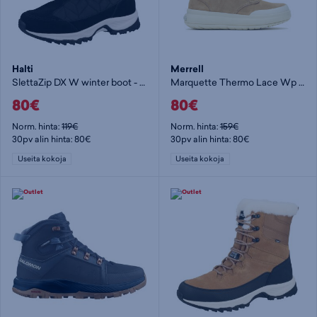
Halti
Merrell
SlettaZip DX W winter boot - talvikenkä
Marquette Thermo Lace Wp - talvikenkä
80€
80€
Norm. hinta:
119€
Norm. hinta:
159€
30pv alin hinta: 80€
30pv alin hinta: 80€
Useita kokoja
Useita kokoja