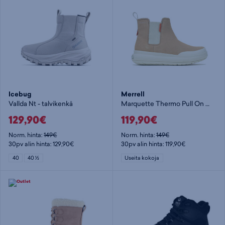
Icebug
Merrell
Vallda Nt - talvikenkä
Marquette Thermo Pull On Wp - talvikenkä
129,90€
119,90€
Norm. hinta:
149€
Norm. hinta:
149€
30pv alin hinta: 129,90€
30pv alin hinta: 119,90€
40
40 ½
Useita kokoja