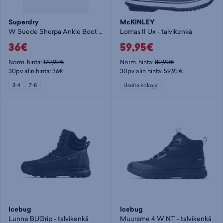
Superdry
McKINLEY
W Suede Sherpa Ankle Boot - talvikenkä
Lomas II Ux - talvikenkä
36€
59,95€
Norm. hinta:
129,99€
Norm. hinta:
89,90€
30pv alin hinta: 36€
30pv alin hinta: 59,95€
3-4
7-8
Useita kokoja
Icebug
Icebug
Lunne BUGrip - talvikenkä
Muurame 4 W NT - talvikenkä