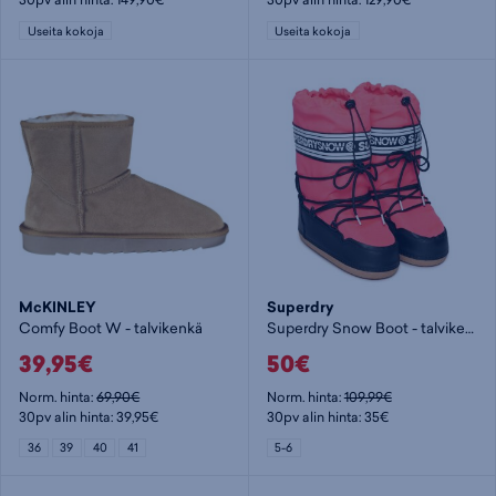
Useita kokoja
Useita kokoja
McKINLEY
Superdry
Comfy Boot W - talvikenkä
Superdry Snow Boot - talvikenkä
39,95€
50€
Norm. hinta:
69,90€
Norm. hinta:
109,99€
30pv alin hinta: 39,95€
30pv alin hinta: 35€
36
39
40
41
5-6