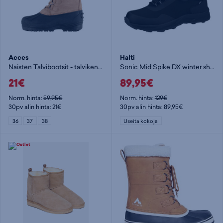
Acces
Halti
Naisten Talvibootsit - talvikenkä
Sonic Mid Spike DX winter shoe - talvikenkä
21€
89,95€
Norm. hinta:
59,95€
Norm. hinta:
129€
30pv alin hinta: 21€
30pv alin hinta: 89,95€
36
37
38
Useita kokoja