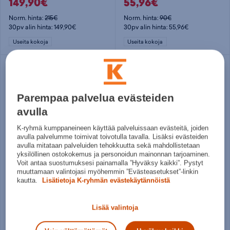
149,90€
55,96€
Norm. hinta:
215€
Norm. hinta:
90€
30pv alin hinta: 149,90€
30pv alin hinta: 55,96€
Useita kokoja
Useita kokoja
Parempaa palvelua evästeiden
avulla
K-ryhmä kumppaneineen käyttää palveluissaan evästeitä, joiden
avulla palvelumme toimivat toivotulla tavalla. Lisäksi evästeiden
avulla mitataan palveluiden tehokkuutta sekä mahdollistetaan
yksilöllinen ostokokemus ja personoidun mainonnan tarjoaminen.
Voit antaa suostumuksesi painamalla ”Hyväksy kaikki”. Pystyt
Icebug
Icebug
muuttamaan valintojasi myöhemmin ”Evästeasetukset”-linkin
Ivalo4 W Bugrip - talvikenkä
Sala W BUGrip - talvikenkä
kautta.
Lisätietoja K-ryhmän evästekäytännöistä
169,90€
139,90€
Lisää valintoja
Norm. hinta:
189,95€
Norm. hinta:
170€
30pv alin hinta: 169,90€
30pv alin hinta: 139,90€