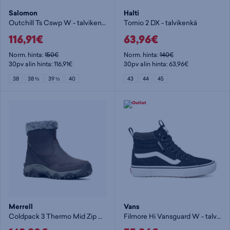
Salomon
Halti
Outchill Ts Cswp W - talvikenkä
Tornio 2 DX - talvikenkä
116,91€
63,96€
Norm. hinta:
150€
Norm. hinta:
140€
30pv alin hinta: 116,91€
30pv alin hinta: 63,96€
38
38 ⅔
39 ⅓
40
43
44
45
Merrell
Vans
Coldpack 3 Thermo Mid Zip Wp W - talvikenkä
Filmore Hi Vansguard W - talvikenkä