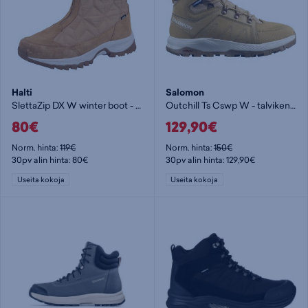
Halti
Salomon
SlettaZip DX W winter boot - talvikenkä
Outchill Ts Cswp W - talvikenkä
80€
129,90€
Norm. hinta:
119€
Norm. hinta:
150€
30pv alin hinta: 80€
30pv alin hinta: 129,90€
Useita kokoja
Useita kokoja