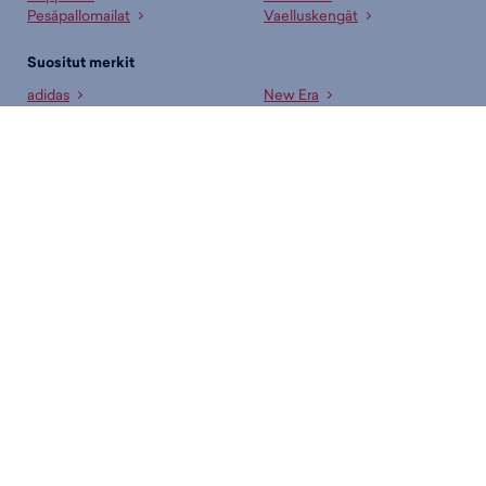
Pesäpallomailat
Vaelluskengät
Suositut merkit
adidas
New Era
Arena
Nike
Asics
Oxdog
Björn Borg
Puma
CCM
Rukka
Didriksons
Salomon
Fat Pipe
Shock Absorber
Halti
Skechers
Helkama
Speedo
Helly Hansen
Titleist
Hoka
Tunturi
ICANIWILL
Under Armour
Icepeak
Vans
New Balance
Wilson
Budget Sport — Liikuttavan halpa urheilukauppa!