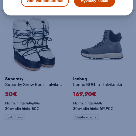
Vain välttämättömät
Hyväksy kaikki
Useita kokoja
Useita kokoja
Superdry
Icebug
Superdry Snow Boot - talvikenkä
Lunne BUGrip - talvikenkä
50€
169,90€
Norm. hinta:
109,99€
Norm. hinta:
199€
30pv alin hinta: 50€
30pv alin hinta: 169,90€
3-4
7-8
Useita kokoja