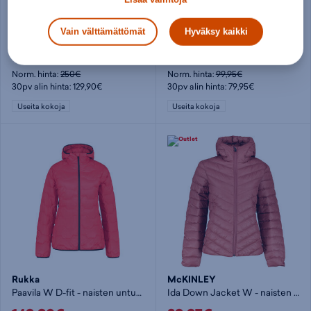
The North Face
McKINLEY
Erebus Down W - naisten untuvatakki
Arlo W - naisten untuvatakki
Vain välttämättömät
Hyväksy kaikki
129,90€
79,95€
Norm. hinta:
250€
Norm. hinta:
99,95€
30pv alin hinta: 129,90€
30pv alin hinta: 79,95€
Useita kokoja
Useita kokoja
Rukka
McKINLEY
Paavila W D-fit - naisten untuvatakki
Ida Down Jacket W - naisten untuvatakki