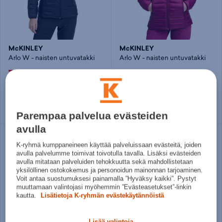
McKINLEY
McKINLEY
Arlo W - naisten untuvatakki
Arlo W - naisten untuvatakki
79,95€
79,95€
Norm. hinta:
99,95€
Norm. hinta:
99,95€
30pv alin hinta: 79,95€
30pv alin hinta: 79,95€
Useita kokoja
Useita kokoja
Parempaa palvelua evästeiden
avulla
K-ryhmä kumppaneineen käyttää palveluissaan evästeitä, joiden
avulla palvelumme toimivat toivotulla tavalla. Lisäksi evästeiden
avulla mitataan palveluiden tehokkuutta sekä mahdollistetaan
yksilöllinen ostokokemus ja personoidun mainonnan tarjoaminen.
Voit antaa suostumuksesi painamalla ”Hyväksy kaikki”. Pystyt
muuttamaan valintojasi myöhemmin ”Evästeasetukset”-linkin
kautta.
Lisätietoja K-ryhmän evästekäytännöistä
Lisää valintoja