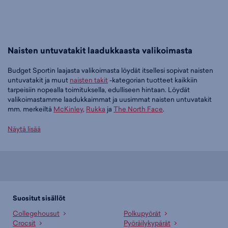
Naisten untuvatakit laadukkaasta valikoimasta
Budget Sportin laajasta valikoimasta löydät itsellesi sopivat naisten
untuvatakit ja muut
naisten takit
-kategorian tuotteet kaikkiin
tarpeisiin nopealla toimituksella, edulliseen hintaan. Löydät
valikoimastamme laadukkaimmat ja uusimmat naisten untuvatakit
mm. merkeiltä
McKinley
,
Rukka
ja
The North Face
.
Tilaa naisten untuvatakit edullisesti Budget Sportilta
Näytä lisää
Tällä hetkellä naisten untuvatakit -tuoteryhmässä on 6 tuotetta.
Suosituin tuotteemme tässä ryhmässä on
McKINLEY Arlo W -
naisten untuvatakki (vaaleanpunainen), 79,95 €
. Muita suosittuja
malleja ovat
McKINLEY Arlo W - naisten untuvatakki (musta), 79,95
€
,
Rukka Paavila W D-fit - naisten untuvatakki (punainen), 149,90 €
Suositut sisällöt
sekä
The North Face Erebus Down W - naisten untuvatakki (musta),
Collegehousut
Polkupyörät
129,90 €
. Laajasta valikoimasta löytyy jotain jokaiseen makuun!
Crocsit
Pyöräilykypärät