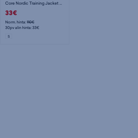
Core Nordic Training Jacket M - miesten softshelltakki
33€
Norm. hinta:
110€
30pv alin hinta: 33€
S