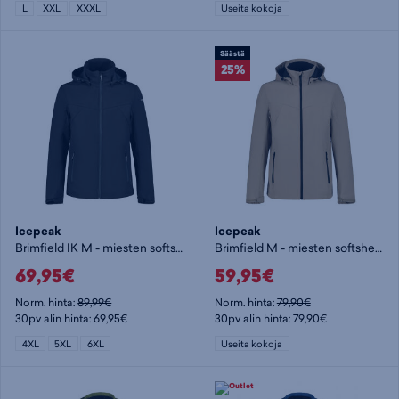
L
XXL
XXXL
Useita kokoja
Säästä
25%
Icepeak
Icepeak
Brimfield IK M - miesten softshelltakki
Brimfield M - miesten softshelltakki
69,95€
59,95€
Norm. hinta:
89,99€
Norm. hinta:
79,90€
30pv alin hinta: 69,95€
30pv alin hinta: 79,90€
4XL
5XL
6XL
Useita kokoja