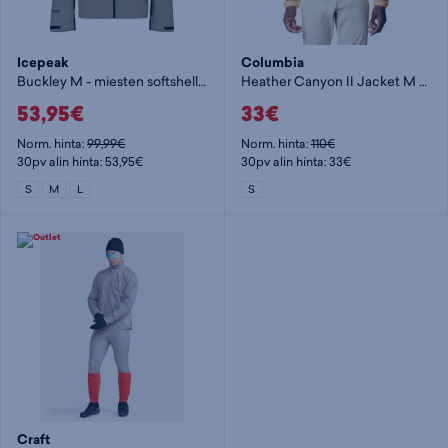
Icepeak
Columbia
Buckley M - miesten softshelltakki
Heather Canyon II Jacket M - miesten softshelltakki
53,95€
33€
Norm. hinta:
99,99€
Norm. hinta:
110€
30pv alin hinta: 53,95€
30pv alin hinta: 33€
S
M
L
S
Craft