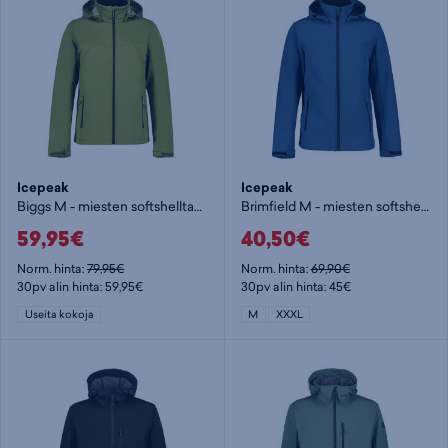
Icepeak
Icepeak
Biggs M - miesten softshelltakki
Brimfield M - miesten softshelltakki
59,95€
40,50€
Norm. hinta:
79,95€
Norm. hinta:
69,90€
30pv alin hinta: 59,95€
30pv alin hinta: 45€
Useita kokoja
M
XXXL