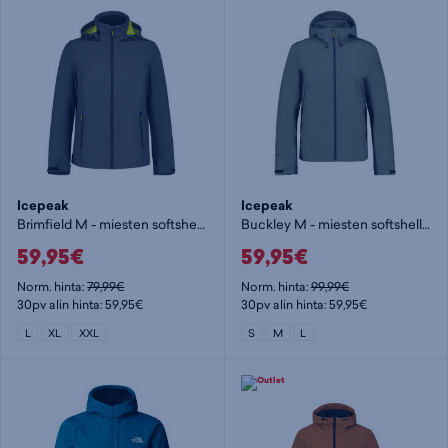
Icepeak
Icepeak
Brimfield M - miesten softshelltakki
Buckley M - miesten softshelltakki
59,95€
59,95€
Norm. hinta:
79,99€
Norm. hinta:
99,99€
30pv alin hinta: 59,95€
30pv alin hinta: 59,95€
L
XL
XXL
S
M
L