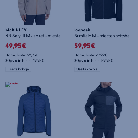
McKINLEY
Icepeak
NN Sary III M Jacket - miesten softshelltakki
Brimfield M - miesten softshelltakki
49,95€
59,95€
Norm. hinta:
69,95€
Norm. hinta:
79,99€
30pv alin hinta: 49,95€
30pv alin hinta: 59,95€
Useita kokoja
Useita kokoja