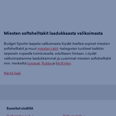
Miesten softshelltakit laadukkaasta valikoimasta
Budget Sportin laajasta valikoimasta löydät itsellesi sopivat miesten
softshelltakit ja muut
miesten takit
-kategorian tuotteet kaikkiin
tarpeisiin nopealla toimituksella, edulliseen hintaan. Löydät
valikoimastamme laadukkaimmat ja uusimmat miesten softshelltakit
mm. merkeiltä
Icepeak
,
Rukka
ja
McKinley
.
Tilaa miesten softshelltakit edullisesti Budget Sportilta
Näytä lisää
Tällä hetkellä miesten softshelltakit -tuoteryhmässä on 29 tuotetta.
Suosituin tuotteemme tässä ryhmässä on
Icepeak Buxton M
Softshell - miesten softshelltakki (musta), 55,96 €
. Muita suosittuja
malleja ovat
Rukka Palokki Softshell - miesten softshelltakki (sininen),
36,00 €
,
Icepeak Brimfield M - miesten softshelltakki (musta), 59,95 €
Suositut sisällöt
sekä
McKINLEY NN Sary III M Jacket - miesten softshelltakki