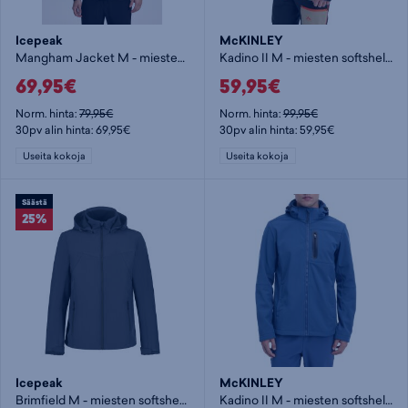
Icepeak
McKINLEY
Mangham Jacket M - miesten softshelltakki
Kadino II M - miesten softshelltakki
69,95€
59,95€
Norm. hinta:
79,95€
Norm. hinta:
99,95€
30pv alin hinta: 69,95€
30pv alin hinta: 59,95€
Useita kokoja
Useita kokoja
Säästä
25%
Icepeak
McKINLEY
Brimfield M - miesten softshelltakki
Kadino II M - miesten softshelltakki