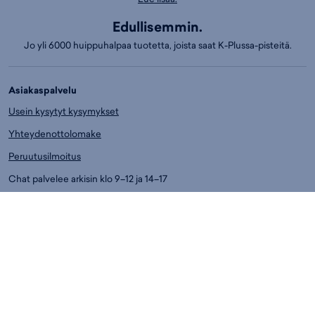
Edullisemmin.
Jo yli 6000 huippuhalpaa tuotetta, joista saat K-Plussa-pisteitä.
Asiakaspalvelu
Usein kysytyt kysymykset
Yhteydenottolomake
Peruutusilmoitus
Chat palvelee arkisin klo 9–12 ja 14–17
Puh.
01053 77730
Ark. klo 14-17
Asiakaspalvelun puhelumaksut:
8,4 snt/min. (sis. ALV)
Myymälät
Espoo