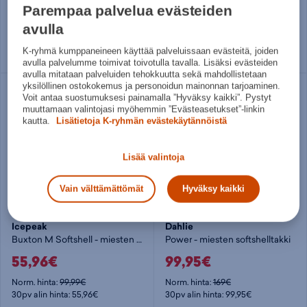
39,95€
40,50€
Parempaa palvelua evästeiden
Norm. hinta:
49,95€
Norm. hinta:
69,90€
avulla
30pv alin hinta: 39,95€
30pv alin hinta: 45€
K-ryhmä kumppaneineen käyttää palveluissaan evästeitä, joiden
Useita kokoja
Useita kokoja
avulla palvelumme toimivat toivotulla tavalla. Lisäksi evästeiden
avulla mitataan palveluiden tehokkuutta sekä mahdollistetaan
yksilöllinen ostokokemus ja personoidun mainonnan tarjoaminen.
Voit antaa suostumuksesi painamalla ”Hyväksy kaikki”. Pystyt
muuttamaan valintojasi myöhemmin ”Evästeasetukset”-linkin
kautta.
Lisätietoja K-ryhmän evästekäytännöistä
Lisää valintoja
Vain välttämättömät
Hyväksy kaikki
Icepeak
Dahlie
Buxton M Softshell - miesten softshelltakki
Power - miesten softshelltakki
55,96€
99,95€
Norm. hinta:
99,99€
Norm. hinta:
169€
30pv alin hinta: 55,96€
30pv alin hinta: 99,95€