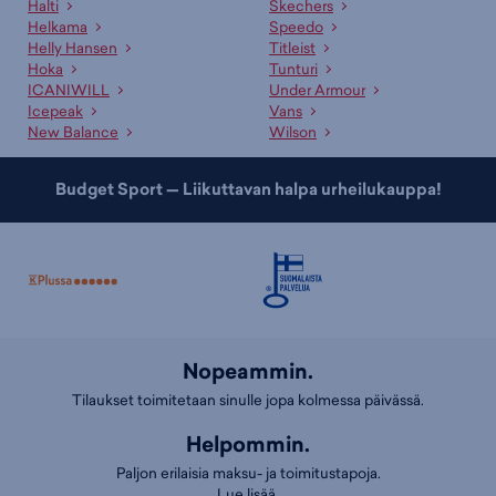
Halti
Skechers
Helkama
Speedo
Ammattitaitoinen asiakaspalvelumme sekä kauppojemme
Helly Hansen
Titleist
asiantuntevat myyjät palvelevat sinua mielellään sopivan tuotteen ja
Hoka
Tunturi
koon etsinnässä. Lisäksi meillä on useille tuotteille erinomaiset
ICANIWILL
Under Armour
valintaoppaat
, jotka auttavat sopivan tuotteen valinnassa. Tutustu
Icepeak
Vans
myös kategorioihimme
miesten tuulitakit
,
miesten kevättakit
ja
New Balance
Wilson
miesten kesätakit
!
Budget Sport — Liikuttavan halpa urheilukauppa!
Nopeammin.
Tilaukset toimitetaan sinulle jopa kolmessa päivässä.
Helpommin.
Paljon erilaisia maksu- ja toimitustapoja.
Lue lisää.