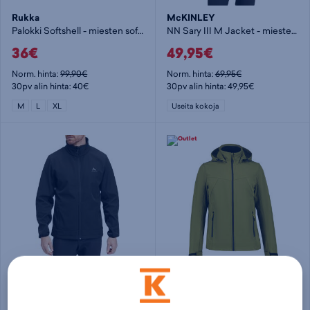
Rukka
McKINLEY
Palokki Softshell - miesten softshelltakki
NN Sary III M Jacket - miesten softshelltakki
36€
49,95€
Norm. hinta:
99,90€
Norm. hinta:
69,95€
30pv alin hinta: 40€
30pv alin hinta: 49,95€
M
L
XL
Useita kokoja
McKINLEY
Icepeak
Lusaka III M - miesten softshelltakki
Brimfield M - miesten softshelltakki