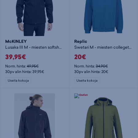
McKINLEY
Replic
Lusaka III M - miesten softshelltakki
Swetari M - miesten collegetakki
39,95€
20€
Norm. hinta:
49,95€
Norm. hinta:
34,90€
30pv alin hinta: 39,95€
30pv alin hinta: 20€
Useita kokoja
Useita kokoja