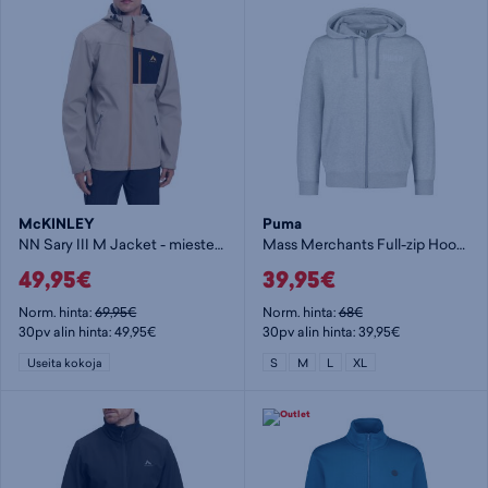
McKINLEY
Puma
NN Sary III M Jacket - miesten softshelltakki
Mass Merchants Full-zip Hoodie M - miesten collegetakki
49,95€
39,95€
Norm. hinta:
69,95€
Norm. hinta:
68€
30pv alin hinta: 49,95€
30pv alin hinta: 39,95€
Useita kokoja
S
M
L
XL