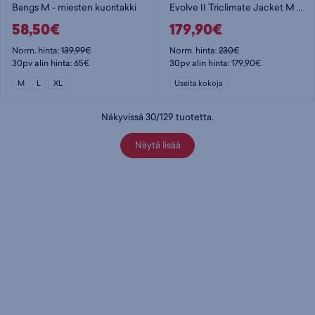
Bangs M - miesten kuoritakki
Evolve II Triclimate Jacket M - miesten kuoritakki
58,50€
179,90€
Norm. hinta:
139,99€
Norm. hinta:
230€
30pv alin hinta: 65€
30pv alin hinta: 179,90€
M
L
XL
Useita kokoja
Näkyvissä
30
/
129
tuotetta
.
Näytä lisää