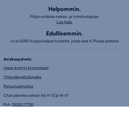
Helpommin.
Paljon erilaisia maksu- ja toimitustapoja.
Lue lisää.
Edullisemmin.
Jo yli 6000 huippuhalpaa tuotetta, joista saat K-Plussa-pisteitä.
Asiakaspalvelu
Usein kysytyt kysymykset
Yhteydenottolomake
Peruutusilmoitus
Chat palvelee arkisin klo 9–12 ja 14–17
Puh.
01053 77730
Ark. klo 14-17
Asiakaspalvelun puhelumaksut:
8,4 snt/min. (sis. ALV)