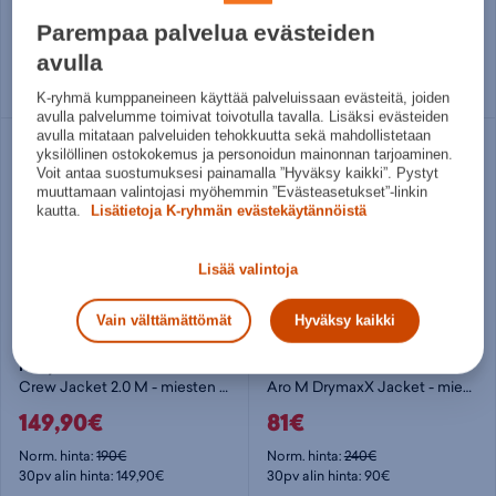
89,95€
40,50€
Parempaa palvelua evästeiden
Norm. hinta:
130€
Norm. hinta:
69,90€
30pv alin hinta: 89,95€
30pv alin hinta: 45€
avulla
Useita kokoja
M
XXXL
K-ryhmä kumppaneineen käyttää palveluissaan evästeitä, joiden
avulla palvelumme toimivat toivotulla tavalla. Lisäksi evästeiden
avulla mitataan palveluiden tehokkuutta sekä mahdollistetaan
yksilöllinen ostokokemus ja personoidun mainonnan tarjoaminen.
Voit antaa suostumuksesi painamalla ”Hyväksy kaikki”. Pystyt
muuttamaan valintojasi myöhemmin ”Evästeasetukset”-linkin
kautta.
Lisätietoja K-ryhmän evästekäytännöistä
Lisää valintoja
Vain välttämättömät
Hyväksy kaikki
Helly Hansen
Halti
Crew Jacket 2.0 M - miesten kuoritakki
Aro M DrymaxX Jacket - miesten kuoritakki
149,90€
81€
Norm. hinta:
190€
Norm. hinta:
240€
30pv alin hinta: 149,90€
30pv alin hinta: 90€