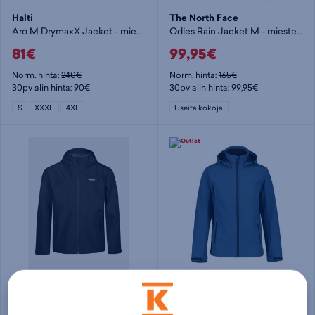
Halti
The North Face
Aro M DrymaxX Jacket - miesten kuoritakki
Odles Rain Jacket M - miesten kuoritakki
81€
99,95€
Norm. hinta:
240€
Norm. hinta:
165€
30pv alin hinta: 90€
30pv alin hinta: 99,95€
S
XXXL
4XL
Useita kokoja
Halti
Icepeak
Forter M DX shell jacket - miesten kuoritakki
Brimfield M - miesten softshelltakki