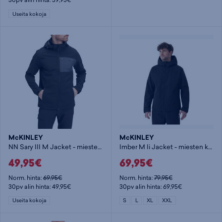
Useita kokoja
McKINLEY
McKINLEY
NN Sary III M Jacket - miesten softshelltakki
Imber M Ii Jacket - miesten kuoritakki
49,95€
69,95€
Norm. hinta:
69,95€
Norm. hinta:
79,95€
30pv alin hinta: 49,95€
30pv alin hinta: 69,95€
Useita kokoja
S
L
XL
XXL