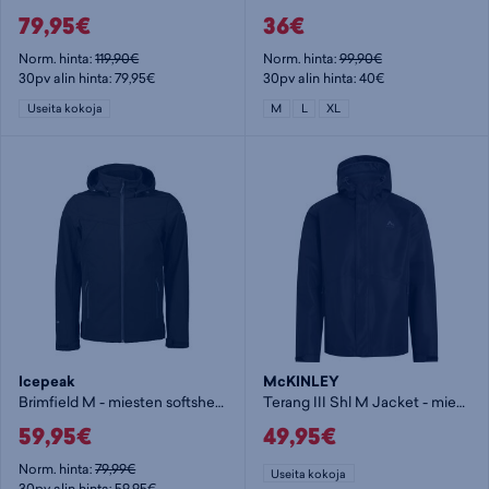
79,95€
36€
Norm. hinta:
119,90€
Norm. hinta:
99,90€
30pv alin hinta: 79,95€
30pv alin hinta: 40€
Useita kokoja
M
L
XL
Icepeak
McKINLEY
Brimfield M - miesten softshelltakki
Terang III Shl M Jacket - miesten kuoritakki
59,95€
49,95€
Norm. hinta:
79,99€
Useita kokoja
30pv alin hinta: 59,95€