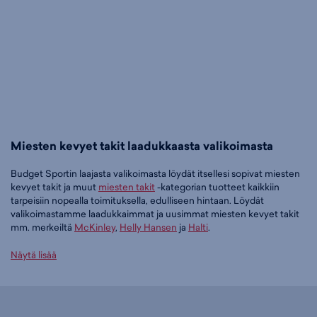
Miesten kevyet takit laadukkaasta valikoimasta
Budget Sportin laajasta valikoimasta löydät itsellesi sopivat miesten
kevyet takit ja muut
miesten takit
-kategorian tuotteet kaikkiin
tarpeisiin nopealla toimituksella, edulliseen hintaan. Löydät
valikoimastamme laadukkaimmat ja uusimmat miesten kevyet takit
mm. merkeiltä
McKinley
,
Helly Hansen
ja
Halti
.
Tilaa miesten kevyet takit edullisesti Budget Sportilta
Näytä lisää
Tällä hetkellä miesten kevyet takit -tuoteryhmässä on 129 tuotetta.
Suosituin tuotteemme tässä ryhmässä on
McKINLEY Terang III Shl