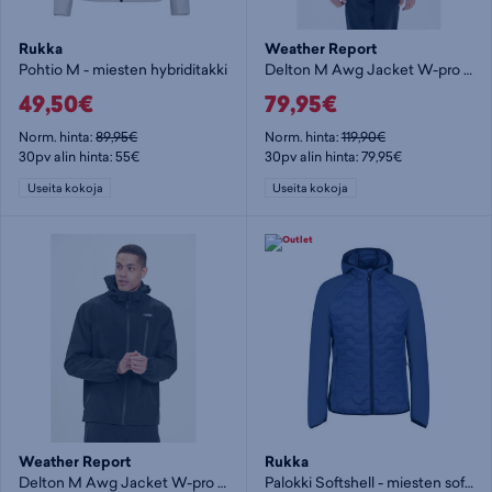
Rukka
Weather Report
Pohtio M - miesten hybriditakki
Delton M Awg Jacket W-pro 15000 - miesten kuoritakki
49,50€
79,95€
Norm. hinta:
89,95€
Norm. hinta:
119,90€
30pv alin hinta: 55€
30pv alin hinta: 79,95€
Useita kokoja
Useita kokoja
Weather Report
Rukka
Delton M Awg Jacket W-pro 15000 - miesten kuoritakki
Palokki Softshell - miesten softshelltakki