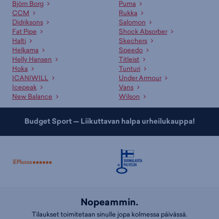
alustavasti maksutta ja saat erillisen ilmoituksen kun se on
Björn Borg
Puma
noudettavissa.
CCM
Rukka
Didriksons
Salomon
Asiakaspalvelumme ja myyjämme auttavat oikean tuotteen
Fat Pipe
Shock Absorber
valinnassa
Halti
Skechers
Helkama
Speedo
Ammattitaitoinen asiakaspalvelumme sekä kauppojemme
Helly Hansen
Titleist
asiantuntevat myyjät palvelevat sinua mielellään sopivan tuotteen ja
Hoka
Tunturi
koon etsinnässä. Lisäksi meillä on useille tuotteille erinomaiset
ICANIWILL
Under Armour
valintaoppaat
, jotka auttavat sopivan tuotteen valinnassa. Tutustu
Icepeak
Vans
myös kategorioihimme
miesten tuulitakit
,
miesten kevättakit
ja
New Balance
Wilson
miesten kesätakit
!
Budget Sport — Liikuttavan halpa urheilukauppa!
Nopeammin.
Tilaukset toimitetaan sinulle jopa kolmessa päivässä.