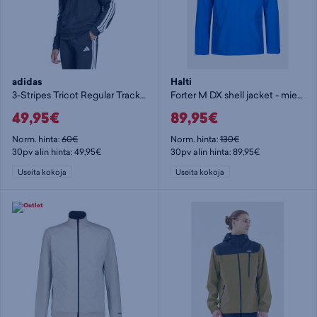
adidas
Halti
3-Stripes Tricot Regular Track Jacket M - miesten verkkaritakki
Forter M DX shell jacket - miesten kuoritakki
49,95€
89,95€
Norm. hinta:
60€
Norm. hinta:
130€
30pv alin hinta: 49,95€
30pv alin hinta: 89,95€
Useita kokoja
Useita kokoja