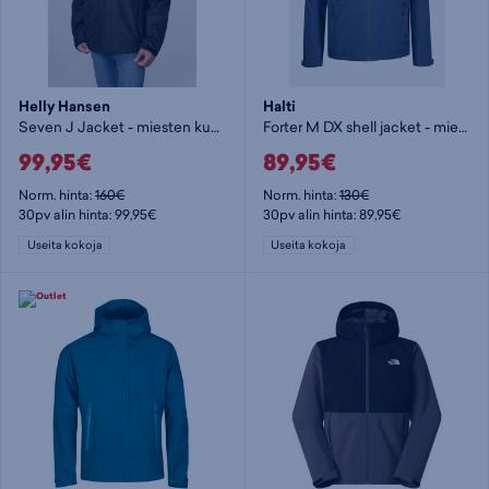
Helly Hansen
Halti
Seven J Jacket - miesten kuoritakki
Forter M DX shell jacket - miesten kuoritakki
99,95€
89,95€
Norm. hinta:
160€
Norm. hinta:
130€
30pv alin hinta: 99,95€
30pv alin hinta: 89,95€
Useita kokoja
Useita kokoja