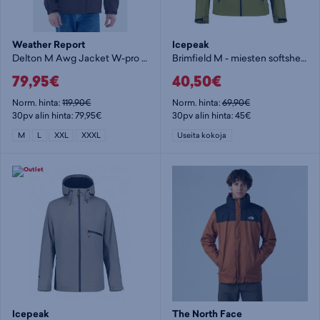
Weather Report
Icepeak
Delton M Awg Jacket W-pro 15000 - miesten kuoritakki
Brimfield M - miesten softshelltakki
79,95€
40,50€
Norm. hinta:
119,90€
Norm. hinta:
69,90€
30pv alin hinta: 79,95€
30pv alin hinta: 45€
M
L
XXL
XXXL
Useita kokoja
Icepeak
The North Face