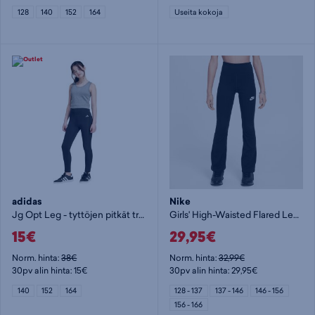
128
140
152
164
Useita kokoja
adidas
Nike
Jg Opt Leg - tyttöjen pitkät trikoot
Girls' High-Waisted Flared Leggings Jr - tyttöjen pitkät trikoot
15€
29,95€
Norm. hinta:
38€
Norm. hinta:
32,99€
30pv alin hinta: 15€
30pv alin hinta: 29,95€
140
152
164
128 - 137
137 - 146
146 - 156
156 - 166