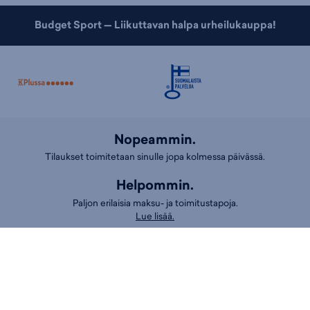
Budget Sport — Liikuttavan halpa urheilukauppa!
Nopeammin.
Tilaukset toimitetaan sinulle jopa kolmessa päivässä.
Helpommin.
Paljon erilaisia maksu- ja toimitustapoja.
Lue lisää.
Edullisemmin.
Jo yli 6000 huippuhalpaa tuotetta, joista saat K-Plussa-pisteitä.
Asiakaspalvelu