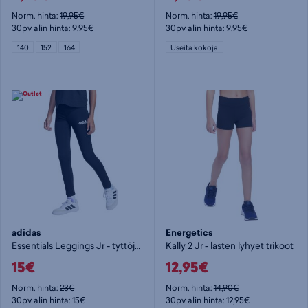
Norm. hinta:
19,95€
Norm. hinta:
19,95€
30pv alin hinta: 9,95€
30pv alin hinta: 9,95€
140
152
164
Useita kokoja
adidas
Energetics
Essentials Leggings Jr - tyttöjen pitkät trikoot
Kally 2 Jr - lasten lyhyet trikoot
15€
12,95€
Norm. hinta:
23€
Norm. hinta:
14,90€
30pv alin hinta: 15€
30pv alin hinta: 12,95€