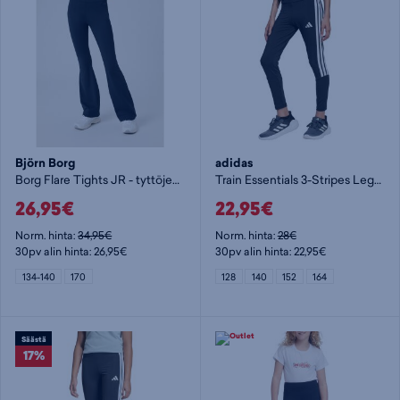
Björn Borg
adidas
Borg Flare Tights JR - tyttöjen pitkät trikoot
Train Essentials 3-Stripes Leggings Jr - tyttöjen pitkät trikoot
26,95€
22,95€
Norm. hinta:
34,95€
Norm. hinta:
28€
30pv alin hinta: 26,95€
30pv alin hinta: 22,95€
134-140
170
128
140
152
164
Säästä
17%