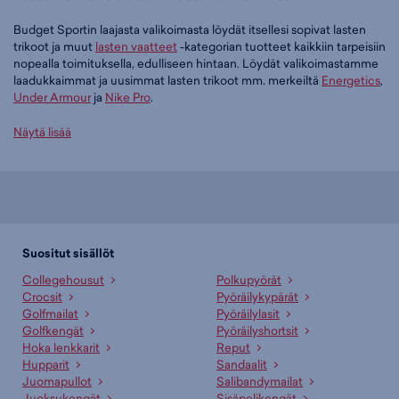
Budget Sportin laajasta valikoimasta löydät itsellesi sopivat lasten
trikoot ja muut
lasten vaatteet
-kategorian tuotteet kaikkiin tarpeisiin
nopealla toimituksella, edulliseen hintaan. Löydät valikoimastamme
laadukkaimmat ja uusimmat lasten trikoot mm. merkeiltä
Energetics
,
Under Armour
ja
Nike Pro
.
Tilaa lasten trikoot edullisesti Budget Sportilta
Näytä lisää
Tällä hetkellä lasten trikoot -tuoteryhmässä on 21 tuotetta.
Suosituin tuotteemme tässä ryhmässä on
Energetics Kelina 4 Jr -
tyttöjen pitkät trikoot (lila), 9,95 €
. Muita suosittuja malleja ovat
Under Armour G Armour Legging JR - tyttöjen pitkät trikoot (musta),
15,00 €
,
Nike Pro 3" Shorts Jr - tyttöjen lyhyet trikoot (musta), 22,95 €
Suositut sisällöt
sekä
Nike Pro Tights Jr - tyttöjen pitkät trikoot (musta), 32,95 €
.
Collegehousut
Polkupyörät
Laajasta valikoimasta löytyy jotain jokaiseen makuun!
Crocsit
Pyöräilykypärät
Golfmailat
Pyöräilylasit
Paljonko lasten trikoot maksavat Budget Sportilla?
Golfkengät
Pyöräilyshortsit
Budget Sportin edullisimmat lasten trikoot saat hintaan 5,98 € ja
Hoka lenkkarit
Reput
hintavimmat ovat myynnissä 32,95 € hintaan. Meiltä löydät lasten
Hupparit
Sandaalit
trikoot aina liikuttavan halpaan hintaan!
Juomapullot
Salibandymailat
Juoksukengät
Sisäpelikengät