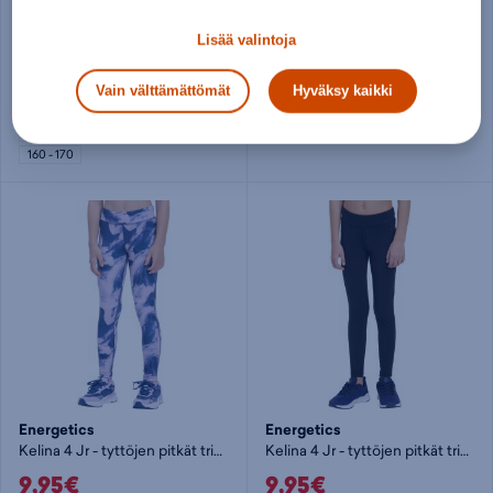
G Armour Legging JR - tyttöjen pitkät trikoot
Kelina 4 Jr - tyttöjen pitkät trikoot
Lisää valintoja
15€
9,95€
Norm. hinta:
40€
Norm. hinta:
19,95€
Vain välttämättömät
Hyväksy kaikki
30pv alin hinta: 15€
30pv alin hinta: 9,95€
127 - 137
137 - 149
149 - 160
140
152
164
160 - 170
Energetics
Energetics
Kelina 4 Jr - tyttöjen pitkät trikoot
Kelina 4 Jr - tyttöjen pitkät trikoot
9,95€
9,95€