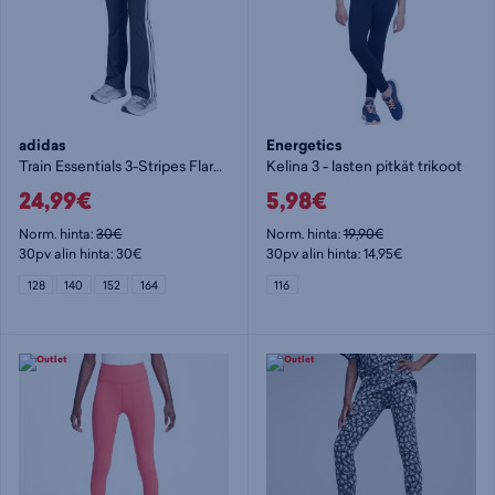
adidas
Energetics
Train Essentials 3-Stripes Flared Leggings Jr - tyttöjen pitkät trikoot
Kelina 3 - lasten pitkät trikoot
24,99€
5,98€
Norm. hinta:
30€
Norm. hinta:
19,90€
30pv alin hinta: 30€
30pv alin hinta: 14,95€
128
140
152
164
116