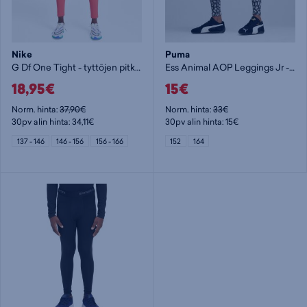
Nike
Puma
G Df One Tight - tyttöjen pitkät trikoot
Ess Animal AOP Leggings Jr - tyttöjen pitkät trikoot
18,95€
15€
Norm. hinta:
37,90€
Norm. hinta:
33€
30pv alin hinta: 34,11€
30pv alin hinta: 15€
137 - 146
146 - 156
156 - 166
152
164