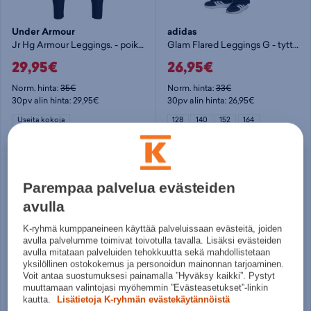
Under Armour
adidas
Jr Hg Armour Leggings. - poikien pitkät trikoot
Glam Flared Leggings G - tyttöjen pitkät trikoot
29,95€
26,95€
Norm. hinta:
35€
Norm. hinta:
33€
30pv alin hinta: 29,95€
30pv alin hinta: 26,95€
Useita kokoja
128
140
152
164
Parempaa palvelua evästeiden
avulla
K-ryhmä kumppaneineen käyttää palveluissaan evästeitä, joiden
avulla palvelumme toimivat toivotulla tavalla. Lisäksi evästeiden
avulla mitataan palveluiden tehokkuutta sekä mahdollistetaan
yksilöllinen ostokokemus ja personoidun mainonnan tarjoaminen.
Voit antaa suostumuksesi painamalla ”Hyväksy kaikki”. Pystyt
muuttamaan valintojasi myöhemmin ”Evästeasetukset”-linkin
kautta.
Lisätietoja K-ryhmän evästekäytännöistä
Under Armour
Energetics