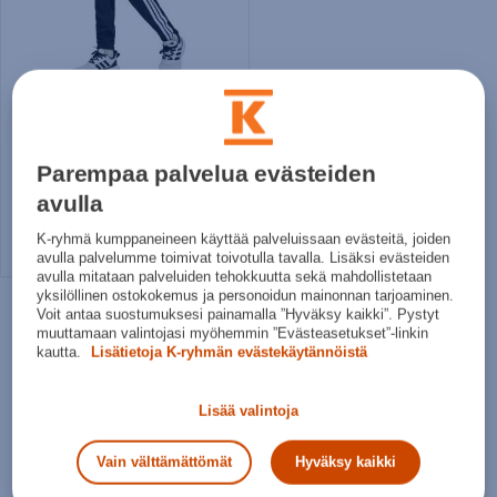
adidas
Essentials Climacool Tracksuit Bottoms Jr - lasten tuulihousut
29,95€
Parempaa palvelua evästeiden
Norm. hinta:
38€
avulla
30pv alin hinta: 29,95€
K-ryhmä kumppaneineen käyttää palveluissaan evästeitä, joiden
128
140
152
164
avulla palvelumme toimivat toivotulla tavalla. Lisäksi evästeiden
avulla mitataan palveluiden tehokkuutta sekä mahdollistetaan
yksilöllinen ostokokemus ja personoidun mainonnan tarjoaminen.
Voit antaa suostumuksesi painamalla ”Hyväksy kaikki”. Pystyt
muuttamaan valintojasi myöhemmin ”Evästeasetukset”-linkin
kautta.
Lisätietoja K-ryhmän evästekäytännöistä
Lisää valintoja
Vain välttämättömät
Hyväksy kaikki