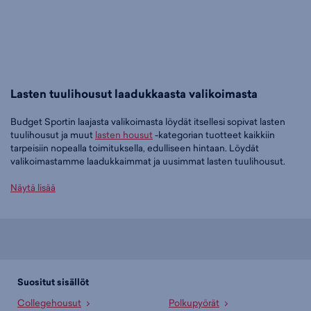
Lasten tuulihousut laadukkaasta valikoimasta
Budget Sportin laajasta valikoimasta löydät itsellesi sopivat lasten
tuulihousut ja muut
lasten housut
-kategorian tuotteet kaikkiin
tarpeisiin nopealla toimituksella, edulliseen hintaan. Löydät
valikoimastamme laadukkaimmat ja uusimmat lasten tuulihousut.
Tilaa lasten tuulihousut edullisesti Budget Sportilta
Näytä lisää
Tällä hetkellä lasten tuulihousut -tuoteryhmässä on yksi tuote.
Suosituin tuotteemme tässä ryhmässä on
adidas Essentials
Climacool Tracksuit Bottoms Jr - lasten tuulihousut (musta), 29,95 €
.
Laajasta valikoimasta löytyy jotain jokaiseen makuun!
Suositut sisällöt
Paljonko lasten tuulihousut maksavat Budget Sportilla?
Collegehousut
Polkupyörät